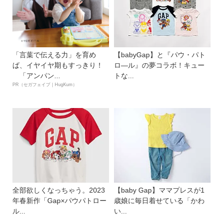
「言葉で伝える力」を育め
【babyGap】と『パウ・パト
ば、イヤイヤ期もすっきり！
ロ―ル』の夢コラボ！キュー
「アンパン...
トな...
PR（セガフェイブ｜HugKum）
全部欲しくなっちゃう。2023
【baby Gap】ママプレスが1
年春新作「Gap×パウパトロー
歳娘に毎日着せている「かわ
ル...
い...