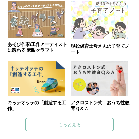
あそび作家/工作アーティスト
現役保育士母さんの子育てノ
に教わる 素敵クラフト
ート
キッテオッテの「創造する工
アクロストン式 おうち性教
作」
育Ｑ＆Ａ
もっと見る