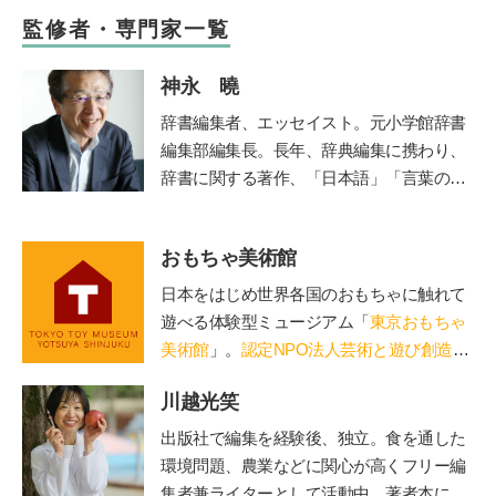
監修者・専門家一覧
神永 曉
辞書編集者、エッセイスト。元小学館辞書
編集部編集長。長年、辞典編集に携わり、
辞書に関する著作、「日本語」「言葉の使
い方」などの講演も多い。文化審議会国語
分科会委員。著書に『悩ましい国語辞典』
おもちゃ美術館
（時事通信社/角川ソフィア文庫）『さら
に悩ましい国語辞典』（時事通信社）、
日本をはじめ世界各国のおもちゃに触れて
『微妙におかしな日本語』『辞書編集、三
遊べる体験型ミュージアム「
東京おもちゃ
十七年』（いずれも草思社）、『一生もの
美術館
」。
認定NPO法人芸術と遊び創造協
の語彙力』（ナツメ社）、『辞典編集者が
会
運営。「赤ちゃん木育ひろば」など、親
選ぶ 美しい日本語101』（時事通信
川越光笑
子で木のぬくもりに触れる場を提供。長門
社）。監修に『こどもたちと楽しむ 知れ
や鳥海山木など全国に姉妹館が。おもちゃ
出版社で編集を経験後、独立。食を通した
ば知るほどお相撲ことば』（ベースボー
を通して日本の木の良さを伝える「木育
環境問題、農業などに関心が高くフリー編
ル・マガジン社）。NHKの人気番組『チコ
（もくいく）」を広めている。
集者兼ライターとして活動中。著者本に日