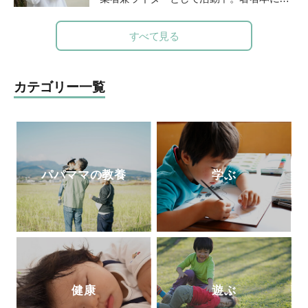
ちゃんに叱られる』にも、日本語のエキス
本の食文化を守るべく企画した「おにぎ
パートとして登場。新刊の『やっぱり悩ま
り」（グラフィック社）がある。NHKやラ
すべて見る
しい国語辞典』（時事通信社）が好評発売
ジオ番組J-Waveロハスモーニングなど多
中。
数のメディアに出演し、全国のおにぎり文
化を語る。両親を病気で亡くしたことをき
カテゴリー一覧
っかけに、“人は、食べるもので体がつく
られている”ということを改めて実感。食
の大切さに目覚め、管理栄養士を目指すべ
く大学へ進学。2023年春、国家試験に合格
し、管理栄養士となる。
パパママの教養
学ぶ
健康
遊ぶ