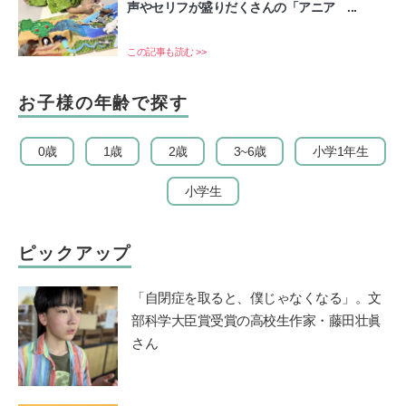
声やセリフが盛りだくさんの「アニア ...
この記事も読む >>
お子様の年齢で探す
0歳
1歳
2歳
3~6歳
小学1年生
小学生
ピックアップ
「自閉症を取ると、僕じゃなくなる」。文
部科学大臣賞受賞の高校生作家・藤田壮眞
さん