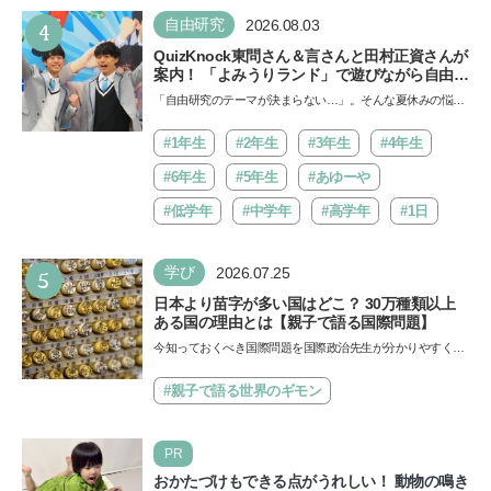
4
自由研究
2026.08.03
QuizKnock東問さん＆言さんと田村正資さんが
案内！ 「よみうりランド」で遊びながら自由研
究が進む期間限定イベントが開催
「自由研究のテーマが決まらない…」。そんな夏休みの悩み
にヒントをくれるイベントが、よみうりランド「グッジョ
バ!!…
#1年生
#2年生
#3年生
#4年生
#6年生
#5年生
#あゆーや
#低学年
#中学年
#高学年
#1日
5
学び
2026.07.25
日本より苗字が多い国はどこ？ 30万種類以上
ある国の理由とは【親子で語る国際問題】
今知っておくべき国際問題を国際政治先生が分かりやすく解
説してくれる「親子で語る国際問題」。今回は、苗字の種
類…
#親子で語る世界のギモン
PR
おかたづけもできる点がうれしい！ 動物の鳴き