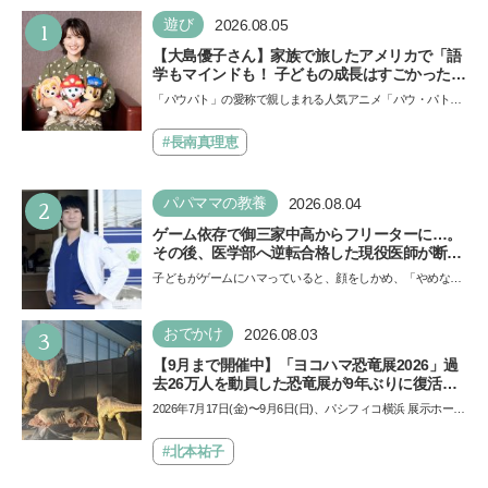
1
遊び
2026.08.05
【大島優子さん】家族で旅したアメリカで「語
学もマインドも！ 子どもの成長はすごかった」
声優をつとめた映画『パウ・パトロール ザ・ダ
「パウパト」の愛称で親しまれる人気アニメ「パウ・パトロ
イノ・ムービー』ではあきらめなければ何でも
ール」の劇場版シリーズ第3弾、映画『パウ・パトロール
できると子どもに知ってほしい
ザ…
#長南真理恵
2
パパママの教養
2026.08.04
ゲーム依存で御三家中高からフリーターに…。
その後、医学部へ逆転合格した現役医師が断言
「ゲームの経験が受験勉強に役立った」そう考
子どもがゲームにハマっていると、顔をしかめ、「やめなさ
える背景とは
い！」という親御さんは多いでしょう。中学受験を控えて
い…
3
おでかけ
2026.08.03
【9月まで開催中】「ヨコハマ恐竜展2026」過
去26万人を動員した恐竜展が9年ぶりに復活！
夏休みのおでかけで楽しむポイントを完全ガイ
2026年7月17日(金)〜9月6日(日)、パシフィコ横浜 展示ホール
ド
Aにて「ヨコハマ恐竜展2026〜恐竜の食卓大図鑑〜」が開
催…
#北本祐子