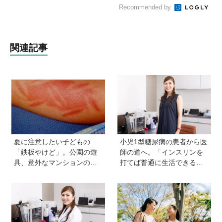
Recommended by
関連記事
夏に注意したい子どもの
小児1型糖尿病の患者から医
「鉄板やけど」。公園の遊
師の道へ。「インスリンを
具、意外なマンションの設
打てば普通に生活できる」
備で…。知っておきたい注
と教えてくれた医師と出会
意点と対応【専門医監修】
い、専門医を目指すように