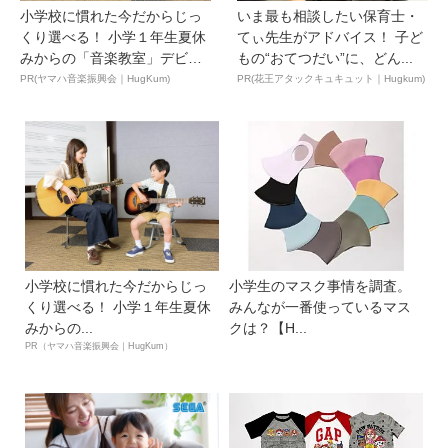
小学校に慣れた今だからじっ
いま最も相談したい保育士・
くり選べる！ 小学１年生夏休
てぃ先生がアドバイス！ 子ど
みからの「音楽教室」デビ
もの“おてつだい”に、どん...
ュ...
PR(ヤマハ音楽振興会｜HugKum)
PR(花王アタックキュキュット｜Hugkum)
小学校に慣れた今だからじっ
小学生のマスク事情を調査。
くり選べる！ 小学１年生夏休
みんなが一番使っているマス
みからの...
クは？【H...
PR（ヤマハ音楽振興会｜HugKum）