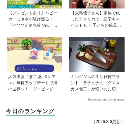
【プレゼントあり】ベビー
【大島優子さん】家族で旅
カーに冷水が駆け巡る！
したアメリカで「語学もマ
「べびひえ® 水冷 Ver.」で
インドも！ 子どもの成長は
暑い時期の赤ちゃんのお出
すごかった」声優をつとめ
かけをサポート
た映画『パウ・パトロール
ザ・ダイノ・ムービー』で
はあきらめなければ何でも
できると子どもに知ってほ
しい
人気沸騰『ぽこ あ ポケモ
キングジムの生活雑貨ブラ
ン』無料アップデートで海
ンド・ラチュナの「ダマス
の世界へ！「ダイビング」
カス包丁」が軽いのに切れ
や水中の街づくりが楽しめ
味抜群！ “切れない”ストレ
Recommended by
る追加コンテンツも登場
スから卒業【プレゼントあ
り】
今日のランキング
（2026.8.6更新）