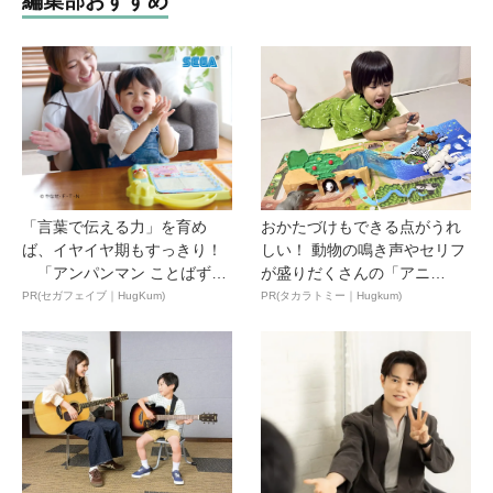
編集部おすすめ
「言葉で伝える力」を育め
おかたづけもできる点がうれ
ば、イヤイヤ期もすっきり！
しい！ 動物の鳴き声やセリフ
「アンパンマン ことばずか
が盛りだくさんの「アニ
ん...
ア ...
PR(セガフェイブ｜HugKum)
PR(タカラトミー｜Hugkum)