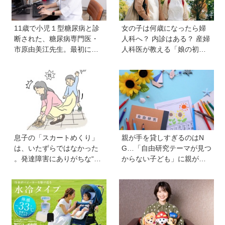
11歳で小児１型糖尿病と診
女の子は何歳になったら婦
断された、糖尿病専門医・
人科へ？ 内診はある？ 産婦
市原由美江先生。最初に感
人科医が教える「娘の初め
じた違和感は、とにかく喉
ての婦人科受診ガイド」
が渇くことだった
息子の「スカートめくり」
親が手を貸しすぎるのはN
は、いたずらではなかった
G…「自由研究テーマが見つ
。発達障害にありがちな“誤
からない子ども」に親がで
学習”のしくみ【療育アドバ
きることは？ 非認知能力の
イザーが解説】
専門家・井上顕滋先生が解
説