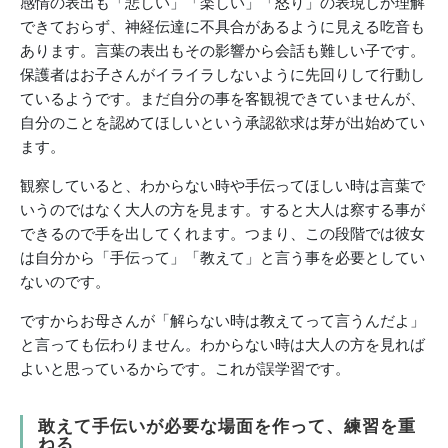
感情の表出も「悲しい」「楽しい」「怒り」の表現しか理解
できておらず、神経伝達に不具合があるように見える吃音も
あります。言葉の表出もその影響から会話も難しい子です。
保護者はお子さんがイライラしないように先回りして行動し
ているようです。まだ自分の事を客観視できていませんが、
自分のことを認めてほしいという承認欲求は芽が出始めてい
ます。
観察していると、わからない時や手伝ってほしい時は言葉で
いうのではなく大人の方を見ます。すると大人は察する事が
できるので手を出してくれます。つまり、この段階では彼女
は自分から「手伝って」「教えて」と言う事を必要としてい
ないのです。
ですからお母さんが「解らない時は教えてって言うんだよ」
と言っても伝わりません。わからない時は大人の方を見れば
よいと思っているからです。これが誤学習です。
敢えて手伝いが必要な場面を作って、練習を重
ねる