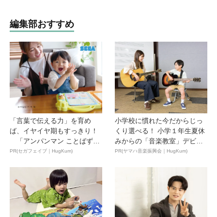
編集部おすすめ
「言葉で伝える力」を育め
小学校に慣れた今だからじっ
ば、イヤイヤ期もすっきり！
くり選べる！ 小学１年生夏休
「アンパンマン ことばずか
みからの「音楽教室」デビ
ん...
ュ...
PR(セガフェイブ｜HugKum)
PR(ヤマハ音楽振興会｜HugKum)