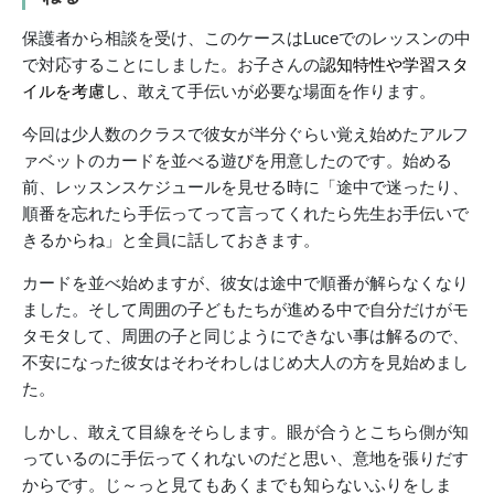
保護者から相談を受け、このケースはLuceでのレッスンの中
で対応することにしました。お子さんの
認知特性や学習スタ
イルを考慮し、
敢えて手伝いが必要な場面を作ります。
今回は少人数のクラスで彼女が半分ぐらい覚え始めたアルフ
ァベットのカードを並べる遊びを用意したのです。始める
前、レッスンスケジュールを見せる時に「途中で迷ったり、
順番を忘れたら手伝ってって言ってくれたら先生お手伝いで
きるからね」と全員に話しておきます。
カードを並べ始めますが、彼女は途中で順番が解らなくなり
ました。そして周囲の子どもたちが進める中で自分だけがモ
タモタして、周囲の子と同じようにできない事は解るので、
不安になった彼女はそわそわしはじめ大人の方を見始めまし
た。
しかし、敢えて目線をそらします。眼が合うとこちら側が知
っているのに手伝ってくれないのだと思い、意地を張りだす
からです。じ～っと見てもあくまでも知らないふりをしま