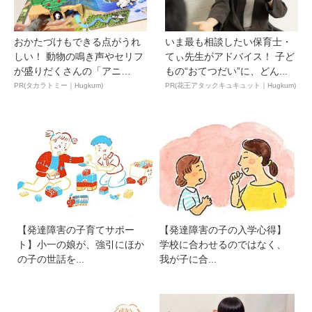
おかたづけもできる点がうれ
いま最も相談したい保育士・
しい！ 動物の鳴き声やセリフ
てぃ先生がアドバイス！ 子ど
が盛りだくさんの「アニ
もの“おてつだい”に、どん...
ア ...
PR(タカラトミー｜Hugkum)
PR(花王アタックキュキュット｜Hugkum)
【発達障害の子育てサポー
【発達障害の子の入学心得】
ト】小一の娘が、強引にほか
学校に合わせるのではなく、
の子の世話を...
我が子に合...