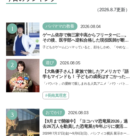
（2026.8.7更新）
1
パパママの教養
2026.08.04
ゲーム依存で御三家中高からフリーターに…。
その後、医学部へ逆転合格した現役医師が断言
「ゲームの経験が受験勉強に役立った」そう考
子どもがゲームにハマっていると、顔をしかめ、「やめなさ
える背景とは
い！」という親御さんは多いでしょう。中学受験を控えて
い…
2
遊び
2026.08.05
【大島優子さん】家族で旅したアメリカで「語
学もマインドも！ 子どもの成長はすごかった」
声優をつとめた映画『パウ・パトロール ザ・ダ
「パウパト」の愛称で親しまれる人気アニメ「パウ・パトロ
イノ・ムービー』ではあきらめなければ何でも
ール」の劇場版シリーズ第3弾、映画『パウ・パトロール
できると子どもに知ってほしい
ザ…
#長南真理恵
3
おでかけ
2026.08.03
【9月まで開催中】「ヨコハマ恐竜展2026」過
去26万人を動員した恐竜展が9年ぶりに復活！
夏休みのおでかけで楽しむポイントを完全ガイ
2026年7月17日(金)〜9月6日(日)、パシフィコ横浜 展示ホール