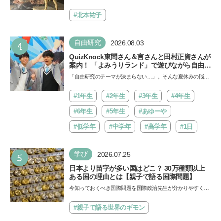
ド
Aにて「ヨコハマ恐竜展2026〜恐竜の食卓大図鑑〜」が開
催…
#北本祐子
4
自由研究
2026.08.03
QuizKnock東問さん＆言さんと田村正資さんが
案内！ 「よみうりランド」で遊びながら自由研
究が進む期間限定イベントが開催
「自由研究のテーマが決まらない…」。そんな夏休みの悩み
にヒントをくれるイベントが、よみうりランド「グッジョ
バ!!…
#1年生
#2年生
#3年生
#4年生
#6年生
#5年生
#あゆーや
#低学年
#中学年
#高学年
#1日
5
学び
2026.07.25
日本より苗字が多い国はどこ？ 30万種類以上
ある国の理由とは【親子で語る国際問題】
今知っておくべき国際問題を国際政治先生が分かりやすく解
説してくれる「親子で語る国際問題」。今回は、苗字の種
類…
#親子で語る世界のギモン