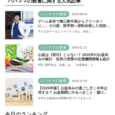
パパママの教養に関する人気記事
パパママの教養
2026.08.04
ゲーム依存で御三家中高からフリーター
に…。その後、医学部へ逆転合格した現役医
師が断言「ゲームの経験が受験勉強に役立っ
子どもがゲームにハマっていると、顔をし…
た」そう考える背景とは
パパママの教養
2026.07.17
お盆は《祝日》じゃない？ 2026年のお盆休
みや銀行・役所の営業や交通機関情報も紹介
8月に毎年ある「お盆」は、「お盆休み」と…
パパママの教養
2026.07.20
【2026年版】お盆休みの過ごし方｜今年は
何する？ お盆期間にやるべきこと・避ける
ことは
今年もお盆休みの時期が近づいてきました…
今日のランキング