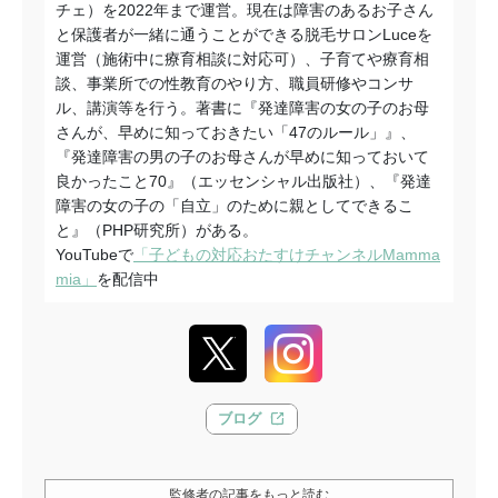
チェ）を
2022
年まで運営。現在は障害のあるお子さん
と保護者が一緒に通うことができる脱毛サロン
Luce
を
運営（施術中に療育相談に対応可）、子育てや療育相
談、事業所での性教育のやり方、職員研修やコンサ
ル、講演等を行う。著書に『発達障害の女の子のお母
さんが、早めに知っておきたい「
47
のルール」』、
『発達障害の男の子のお母さんが早めに知っておいて
良かったこと
70』
（エッセンシャル出版社）、『発達
障害の女の子の「自立」のために親としてできるこ
と』（
PHP
研究所）がある。
YouTubeで
「子どもの対応おたすけチャンネルMamma
mia」
を配信中
ブログ
監修者の記事をもっと読む