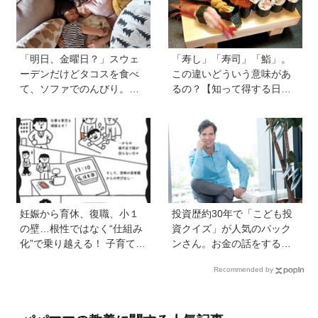
「明日、金曜日？」スウェ
「寿し」「寿司」「鮨」。
ーデンだけどタコスを食べ
この違いどういう意味があ
て、ソファでのんびり。小
るの？【知って得する日本
さな楽しみを待つ週末時間
語ウンチク塾】
【北欧パパと日本で子育てv
ol.23】
妊娠から育休、復職、小１
投資歴約30年で「こども投
の壁…根性ではなく“仕組み
資クイズ」が人気のパック
化”で乗り越える！ 子育ても
ンさん。お金の話をするの
仕事も大切な「働く親」が
に早すぎることはない！ 子
Recommended by
知っておきたいサバイバル
どもも正しい節約、投資方
戦略
法を知ってほしい