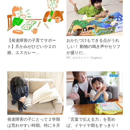
【発達障害の子育てサポー
おかたづけもできる点がうれ
ト】爪かみがひどい小２の
しい！ 動物の鳴き声やセリフ
娘。エスカレー...
が盛りだ...
PR（タカラトミー｜Hugkum）
発達障害の子にとって２学期
「言葉で伝える力」を育め
は荒れやすい時期。特に９月
ば、イヤイヤ期もすっきり！