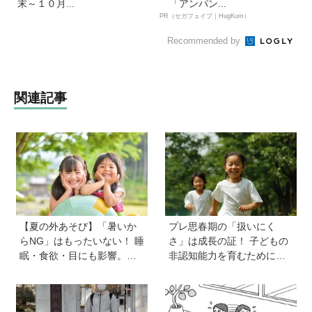
末～１０月...
「アンパン...
PR（セガフェイブ｜HugKum）
Recommended by
関連記事
【夏の外あそび】「暑いか
プレ思春期の「扱いにく
らNG」はもったいない！ 睡
さ」は成長の証！ 子どもの
眠・食欲・目にも影響。専
非認知能力を育むために親
門家に教わる屋外のメリッ
から子へ贈るギフトとは？
トと、猛暑日の室内あそび
の工夫