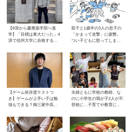
【8浪から慶應薬学部へ進
双子と1歳半の3人の息子の
学】「目標は東大だった」4
「かまって攻撃」に疲弊。
浪で信州大学に合格するも1
つい子どもに怒ってしまい
年で退学。学歴を追い続け
自己嫌悪の日々です【愛子
た理由、今思うことは「学
先生の子育てお悩み相談
歴は人の一部にしかすぎな
室】
い」《慶應生よしださん｜
後編》
【ゲーム依存度テストつ
夫婦ともに学校の教師、な
き】ゲームが上手い子は勉
のに小学生の我が子2人が不
強もできる？御三家中高卒
登校に…子育てや教育に悩
でゲーマーの医師・阿部智
むうち、熱血教師パパが
史さんが教えるゲームしな
「退職しよう」と決意する
がら受験で勝つためのメソ
まで
ッド