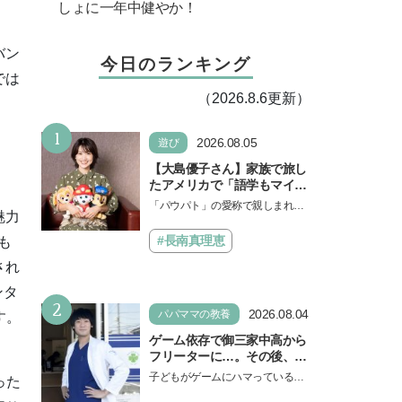
しょに一年中健やか！
バン
今日のランキング
では
（2026.8.6更新）
1
2026.08.05
遊び
【大島優子さん】家族で旅し
たアメリカで「語学もマイン
ドも！ 子どもの成長はすごか
「パウパト」の愛称で親しまれる
魅力
った」声優をつとめた映画
人気アニメ「パウ・パトロール」
『パウ・パトロール ザ・ダイ
の劇場版シリーズ第3弾、映画『パ
#長南真理恵
も
ノ・ムービー』ではあきらめ
ウ・パトロール ザ…
なければ何でもできると子ど
され
もに知ってほしい
ンタ
2
2026.08.04
パパママの教養
す。
ゲーム依存で御三家中高から
フリーターに…。その後、医
学部へ逆転合格した現役医師
子どもがゲームにハマっている
った
が断言「ゲームの経験が受験
と、顔をしかめ、「やめなさ