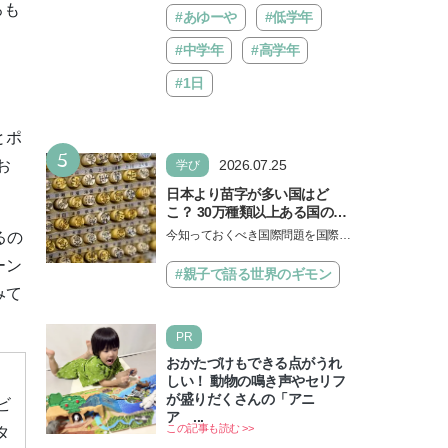
ろも
#あゆーや
#低学年
#中学年
#高学年
#1日
とポ
5
2026.07.25
お
学び
日本より苗字が多い国はど
こ？ 30万種類以上ある国の理
由とは【親子で語る国際問
今知っておくべき国際問題を国際政
るの
題】
治先生が分かりやすく解説してくれ
ーン
る「親子で語る国際問題」。今回
#親子で語る世界のギモン
は、苗字の種類…
みて
PR
おかたづけもできる点がうれ
しい！ 動物の鳴き声やセリフ
が盛りだくさんの「アニ
ビ
ア ...
この記事も読む >>
タ