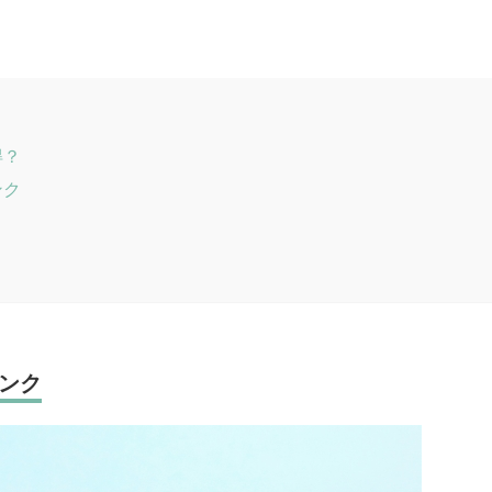
得？
ンク
ンク