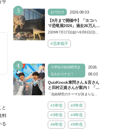
勉強に役立った」そう考える
行サ
い！」という親御さんは多いでし
背景とは
3
ょう。中学受験を控えてい…
2026.08.03
おでかけ
【9月まで開催中】「ヨコハ
マ恐竜展2026」過去26万人を
動員した恐竜展が9年ぶりに
2026年7月17日(金)〜9月6日(日)、
復活！ 夏休みのおでかけで楽
パシフィコ横浜 展示ホールAにて
しむポイントを完全ガイド
「ヨコハマ恐竜展2026〜恐竜の食
#北本祐子
」
卓大図鑑〜」が開催…
4
2026.
小学生の自由研究ま
08.03
るわかりナビ！
QuizKnock東問さん＆言さん
と田村正資さんが案内！ 「よ
みうりランド」で遊びながら
「自由研究のテーマが決まらな
自由研究が進む期間限定イベ
い…」。そんな夏休みの悩みにヒ
ントが開催
ントをくれるイベントが、よみう
#1年生
#2年生
こと
りランド「グッジョバ!!…
#3年生
#4年生
数料
いる
#6年生
#5年生