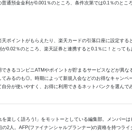
通預金金利が0.001％のところ、条件次第では0.1％のとこ
楽天ポイントがもらえたり、楽天カードの引落口座に設定する
0.02％のところ、楽天証券と連携すると0.1％に！とっても
できるコンビニATMやポイントが貯まるサービスなどが異な
してみるのも◎。時期によって新規入会などのお得なキャンペ
て自分が使いやすく、お得に利用できるネットバンクを選んで
れを楽しく語ろう!」をモットーとしている編集部。メンバーは
の2人。AFP(ファイナンシャルプランナー)の資格を持つライ