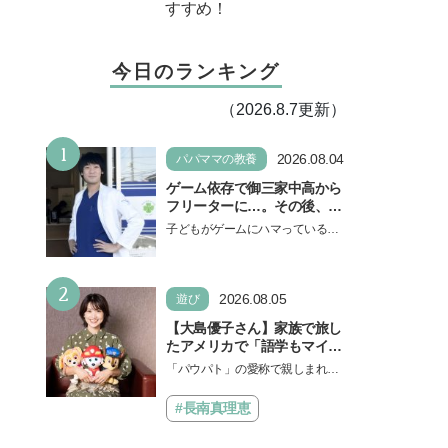
すすめ！
今日のランキング
（2026.8.7更新）
1
2026.08.04
パパママの教養
ゲーム依存で御三家中高から
フリーターに…。その後、医
学部へ逆転合格した現役医師
子どもがゲームにハマっている
が断言「ゲームの経験が受験
と、顔をしかめ、「やめなさ
勉強に役立った」そう考える
い！」という親御さんは多いでし
背景とは
2
ょう。中学受験を控えてい…
2026.08.05
遊び
【大島優子さん】家族で旅し
たアメリカで「語学もマイン
ドも！ 子どもの成長はすごか
「パウパト」の愛称で親しまれる
った」声優をつとめた映画
人気アニメ「パウ・パトロール」
『パウ・パトロール ザ・ダイ
の劇場版シリーズ第3弾、映画『パ
#長南真理恵
ノ・ムービー』ではあきらめ
ウ・パトロール ザ…
なければ何でもできると子ど