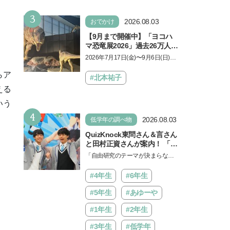
もに知ってほしい
3
2026.08.03
おでかけ
【9月まで開催中】「ヨコハ
マ恐竜展2026」過去26万人を
動員した恐竜展が9年ぶりに
2026年7月17日(金)〜9月6日(日)、
復活！ 夏休みのおでかけで楽
パシフィコ横浜 展示ホールAにて
しむポイントを完全ガイド
らア
「ヨコハマ恐竜展2026〜恐竜の食
#北本祐子
卓大図鑑〜」が開催…
える
いう
4
2026.08.03
低学年の調べ物
QuizKnock東問さん＆言さん
と田村正資さんが案内！ 「よ
みうりランド」で遊びながら
「自由研究のテーマが決まらな
自由研究が進む期間限定イベ
い…」。そんな夏休みの悩みにヒ
ントが開催
ントをくれるイベントが、よみう
#4年生
#6年生
りランド「グッジョバ!!…
#5年生
#あゆーや
#1年生
#2年生
#3年生
#低学年