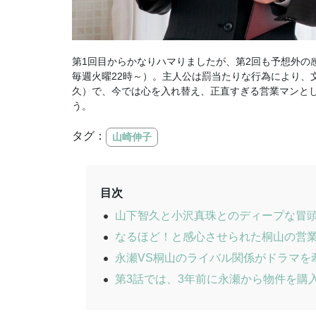
第1回目からかなりハマりましたが、第2回も予想外の
毎週火曜22時～）。主人公は罰当たりな行為により、
久）で、今では心を入れ替え、正直すぎる営業マンとし
う。
タグ：
山崎伸子
目次
山下智久と小沢真珠とのディープな冒
なるほど！と感心させられた桐山の営
永瀬VS桐山のライバル関係がドラマを
第3話では、3年前に永瀬から物件を購