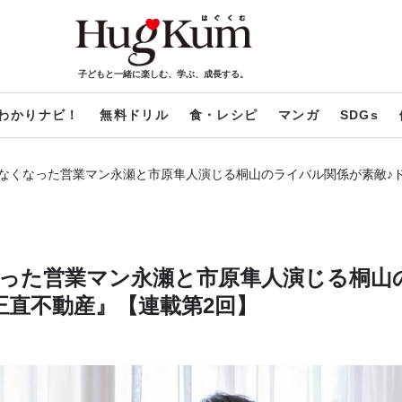
子どもと一緒に楽しむ、学ぶ、成長する。
わかりナビ！
無料ドリル
食・レシピ
マンガ
SDGs
なくなった営業マン永瀬と市原隼人演じる桐山のライバル関係が素敵♪
った営業マン永瀬と市原隼人演じる桐山
正直不動産』【連載第2回】