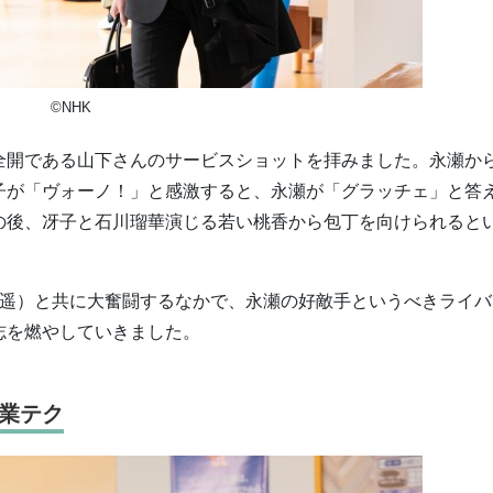
©NHK
全開である山下さんのサービスショットを拝みました。永瀬か
子が「ヴォーノ！」と感激すると、永瀬が「グラッチェ」と答
の後、冴子と石川瑠華演じる若い桃香から包丁を向けられると
原遥）と共に大奮闘するなかで、永瀬の好敵手というべきライバ
志を燃やしていきました。
業テク