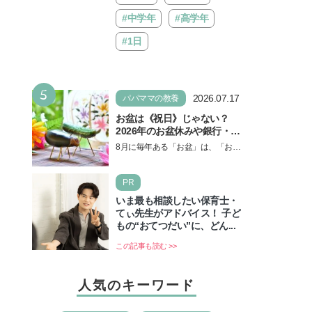
#中学年
#高学年
#1日
5
2026.07.17
パパママの教養
お盆は《祝日》じゃない？
2026年のお盆休みや銀行・役
所の営業や交通機関情報も紹
8月に毎年ある「お盆」は、「お盆
介
休み」と言われるのに祝日ではな
いのでしょうか？ 当記事では、ま
PR
ずは2026年のお盆…
いま最も相談したい保育士・
てぃ先生がアドバイス！ 子ど
もの“おてつだい”に、どん...
この記事も読む >>
人気のキーワード