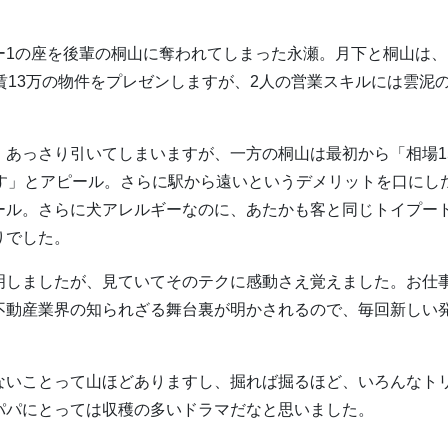
ー1の座を後輩の桐山に奪われてしまった永瀬。月下と桐山は、
賃13万の物件をプレゼンしますが、2人の営業スキルには雲泥
、あっさり引いてしまいますが、一方の桐山は最初から「相場1
ます」とアピール。さらに駅から遠いというデメリットを口にし
ール。さらに犬アレルギーなのに、あたかも客と同じトイプー
りでした。
明しましたが、見ていてそのテクに感動さえ覚えました。お仕
不動産業界の知られざる舞台裏が明かされるので、毎回新しい
ないことって山ほどありますし、掘れば掘るほど、いろんなト
パパにとっては収穫の多いドラマだなと思いました。