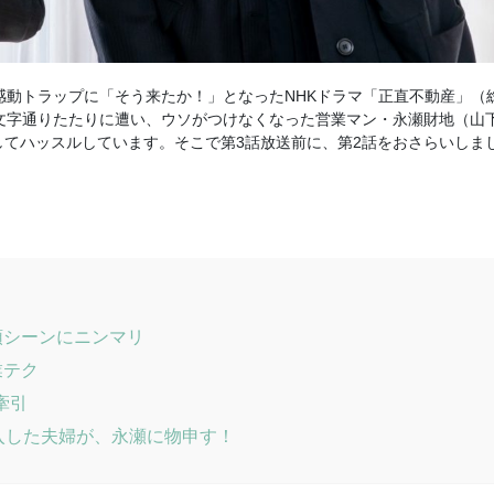
感動トラップに「そう来たか！」となったNHKドラマ「正直不動産」（
文字通りたたりに遭い、ウソがつけなくなった営業マン・永瀬財地（山
てハッスルしています。そこで第3話放送前に、第2話をおさらいしま
頭シーンにニンマリ
業テク
牽引
入した夫婦が、永瀬に物申す！