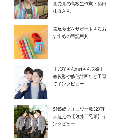
賞受賞の高校生作家・藤田
壮眞さん
発達障害をサポートするお
すすめの筆記用具
【JOYさんmaiさん夫婦】
産後鬱や移住計画など子育
てインタビュー
SNS総フォロワー数320万
人超えの【佐藤三兄弟】イ
ンタビュー