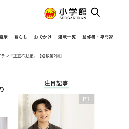
健康
暮らし
おでかけ
連載一覧
監修者・専門家
ドラマ『正直不動産』【連載第2回】
注目記事
の