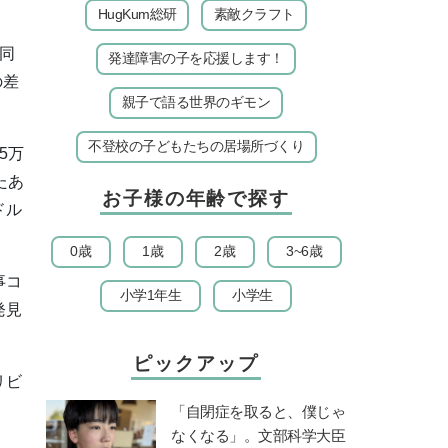
HugKum総研
素敵クラフト
同
発達障害の子を応援します！
の差
親子で語る世界のギモン
不登校の子どもたちの居場所づくり
5万
たあ
お子様の年齢で探す
ドル
0歳
1歳
2歳
3~6歳
事コ
小学1年生
小学生
発見
ピックアップ
リビ
「自閉症を取ると、僕じゃ
なくなる」。文部科学大臣