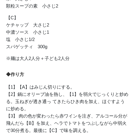
顆粒スープの素 小さじ2
【C】
ケチャップ 大さじ2
中濃ソース 小さじ1
塩 小さじ1/2
スパゲッティ 300g
※麺は大人2人分＋子ども2人分
◆作り方
【1】【A】はみじん切りにする。
【2】鍋にオリーブ油を熱し、【1】を弱火でじっくりと炒め
る。玉ねぎが透き通っ てきたらひき肉を加え、ほぐすよう
に炒める。
【3】 肉の色が変わったら赤ワインを注ぎ、アルコール分が
飛んだら【B】を加え、ヘラでトマトをつぶしながら中弱火
で30分煮る。最後に【C】で味を調える。