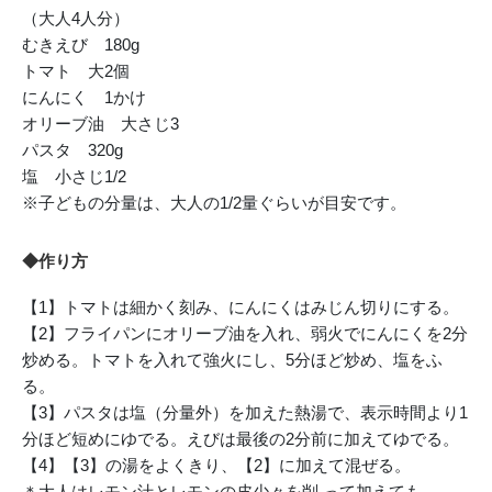
（大人4人分）
むきえび 180g
トマト 大2個
にんにく 1かけ
オリーブ油 大さじ3
パスタ 320g
塩 小さじ1/2
※子どもの分量は、大人の1/2量ぐらいが目安です。
◆作り方
【1】トマトは細かく刻み、にんにくはみじん切りにする。
【2】フライパンにオリーブ油を入れ、弱火でにんにくを2分
炒める。トマトを入れて強火にし、5分ほど炒め、塩をふ
る。
【3】パスタは塩（分量外）を加えた熱湯で、表示時間より1
分ほど短めにゆでる。えびは最後の2分前に加えてゆでる。
【4】【3】の湯をよくきり、【2】に加えて混ぜる。
＊大人はレモン汁とレモンの皮少々を削 って加えても。