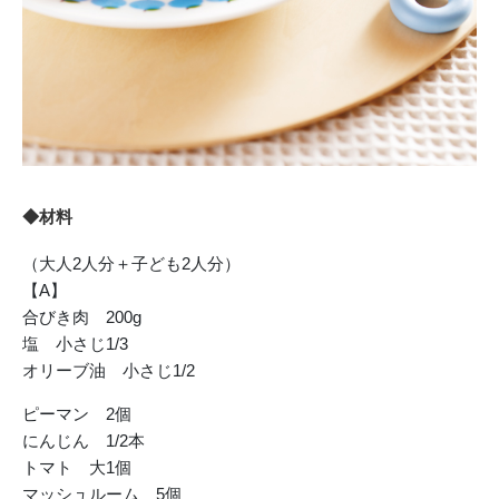
◆材料
（大人2人分＋子ども2人分）
【A】
合びき肉 200g
塩 小さじ1/3
オリーブ油 小さじ1/2
ピーマン 2個
にんじん 1/2本
トマト 大1個
マッシュルーム 5個