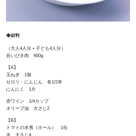
◆材料
（大人4人分＋子ども4人分）
合いびき肉 400g
【A】
玉ねぎ 1個
セロリ・にんじん 各1/2本
にんにく 1片
赤ワイン 1/4カップ
オリーブ油 大さじ2
【B】
トマトの水煮（ホール） 1缶
水 大さじ4