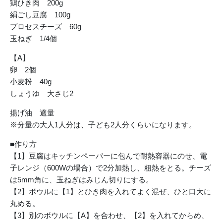
鶏ひき肉 200g
絹ごし豆腐 100g
プロセスチーズ 60g
玉ねぎ 1/4個
【A】
卵 2個
小麦粉 40g
しょうゆ 大さじ2
揚げ油 適量
※分量の大人1人分は、子ども2人分くらいになります。
■作り方
【1】豆腐はキッチンペーパーに包んで耐熱容器にのせ、電
子レンジ（600Wの場合）で2分加熱し、粗熱をとる。チーズ
は5mm角に、玉ねぎはみじん切りにする。
【2】ボウルに【1】とひき肉を入れてよく混ぜ、ひと口大に
丸める。
【3】別のボウルに【A】を合わせ、【2】を入れてからめ、