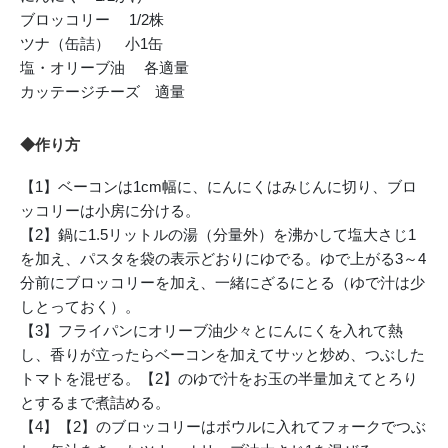
ブロッコリー 1/2株
ツナ（缶詰） 小1缶
塩・オリーブ油 各適量
カッテージチーズ 適量
◆作り方
【1】ベーコンは1cm幅に、にんにくはみじんに切り、ブロ
ッコリーは小房に分ける。
【2】鍋に1.5リットルの湯（分量外）を沸かして塩大さじ1
を加え、パスタを袋の表示どおりにゆでる。ゆで上がる3～4
分前にブロッコリーを加え、一緒にざるにとる（ゆで汁は少
しとっておく）。
【3】フライパンにオリーブ油少々とにんにくを入れて熱
し、香りが立ったらベーコンを加えてサッと炒め、つぶした
トマトを混ぜる。【2】のゆで汁をお玉の半量加えてとろり
とするまで煮詰める。
【4】【2】のブロッコリーはボウルに入れてフォークでつぶ