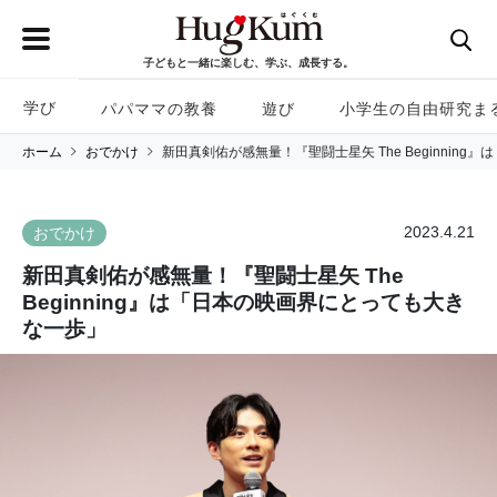
子どもと一緒に楽しむ、学ぶ、成長する。
学び
パパママの教養
遊び
小学生の自由研究ま
ホーム
おでかけ
新田真剣佑が感無量！『聖闘士星矢 The Beginnin
2023.4.21
おでかけ
新田真剣佑が感無量！『聖闘士星矢 The
Beginning』は「日本の映画界にとっても大き
な一歩」