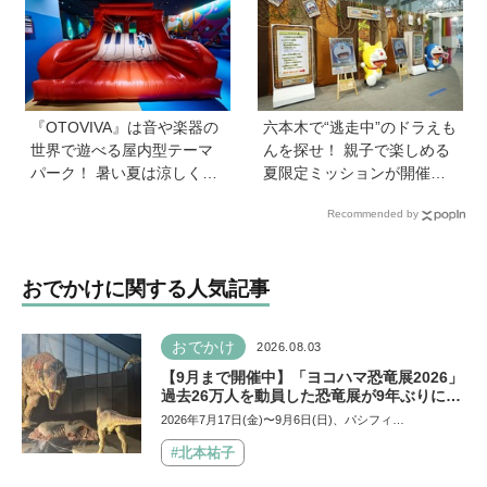
目が輝きだす秘密とは《創
業者 福永祐大さん創業の想
い》
『OTOVIVA』は音や楽器の
六本木で“逃走中”のドラえも
世界で遊べる屋内型テーマ
んを探せ！ 親子で楽しめる
パーク！ 暑い夏は涼しく遊
夏限定ミッションが開催
びまくろう！
中、クリアすると限定アイ
Recommended by
テムも【テレビ朝日・六本
木ヒルズ SUMMER FES】
おでかけに関する人気記事
おでかけ
2026.08.03
【9月まで開催中】「ヨコハマ恐竜展2026」
過去26万人を動員した恐竜展が9年ぶりに復
活！ 夏休みのおでかけで楽しむポイントを
2026年7月17日(金)〜9月6日(日)、パシフィ…
完全ガイド
#北本祐子