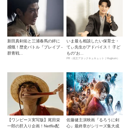
新田真剣佑と三浦春馬の絆に
いま最も相談したい保育士・
感慨！歴史バトル『ブレイブ -
てぃ先生がアドバイス！ 子ど
群青戦...
もの“お...
PR（花王アタックキュキュット｜Hugkum）
【ワンピース実写版】尾田栄
佐藤健主演映画『るろうに剣
一郎の肝入り企画！Netflix配
心』最終章がシリーズ集大成