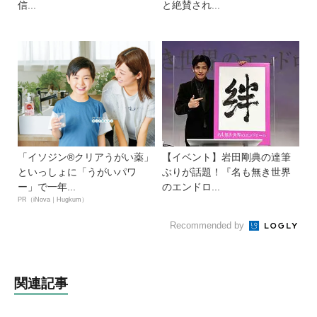
信...
と絶賛され...
「イソジン®クリアうがい薬」
【イベント】岩田剛典の達筆
といっしょに「うがいパワ
ぶりが話題！『名も無き世界
ー」で一年...
のエンドロ...
PR（iNova｜Hugkum）
Recommended by
関連記事