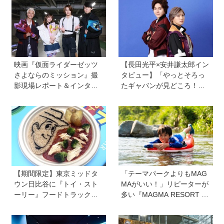
美術案内】
映画『仮面ライダーゼッツ
【長田光平×安井謙太郎イン
さよならのミッション』撮
タビュー】「やっとそろっ
影現場レポート＆インタビ
たギャバンが見どころ！」
ュー＆メイキングカット
映画『超宇宙刑事ギャバン
インフィニティ 太陽が泣い
た日』
【期間限定】東京ミッドタ
「テーマパークよりもMAG
ウン日比谷に『トイ・スト
MAがいい！」リピーターが
ーリー』フードトラックが
多い『MAGMA RESORT 下
ずらり！ メニューや見どこ
部』って？ ただの体験型リ
ろをチェックしてきました
ゾートではない、子どもの