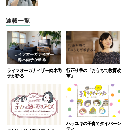
連載一覧
ライフオーガナイザー鈴木尚
行正り香の「おうちで教育改
子が斬る！
革」
ハラユキの子育てダイバーシ
ティ