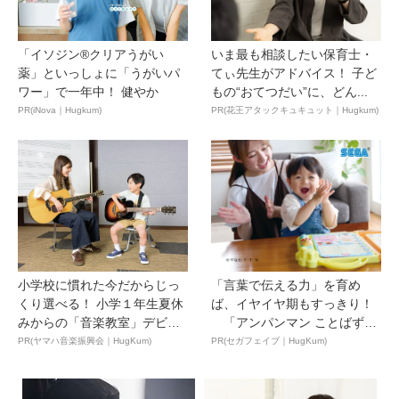
「イソジン®クリアうがい
いま最も相談したい保育士・
薬」といっしょに「うがいパ
てぃ先生がアドバイス！ 子ど
ワー」で一年中！ 健やか
もの“おてつだい”に、どん...
PR(iNova｜Hugkum)
PR(花王アタックキュキュット｜Hugkum)
小学校に慣れた今だからじっ
「言葉で伝える力」を育め
くり選べる！ 小学１年生夏休
ば、イヤイヤ期もすっきり！
みからの「音楽教室」デビ
「アンパンマン ことばずか
ュ...
ん...
PR(ヤマハ音楽振興会｜HugKum)
PR(セガフェイブ｜HugKum)