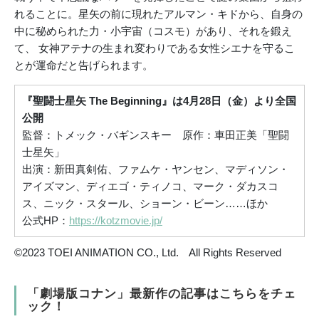
れることに。星矢の前に現れたアルマン・キドから、自身の
中に秘められた力・小宇宙（コスモ）があり、それを鍛え
て、 女神アテナの生まれ変わりである女性シエナを守るこ
とが運命だと告げられます。
『聖闘士星矢 The Beginning』は4月28日（金）より全国
公開
監督：トメック・バギンスキー 原作：車田正美「聖闘
士星矢」
出演：新田真剣佑、ファムケ・ヤンセン、マディソン・
アイズマン、ディエゴ・ティノコ、マーク・ダカスコ
ス、ニック・スタール、ショーン・ビーン……ほか
公式HP：
https://kotzmovie.jp/
©2023 TOEI ANIMATION CO., Ltd. All Rights Reserved
「劇場版コナン」最新作の記事はこちらをチェ
ック！