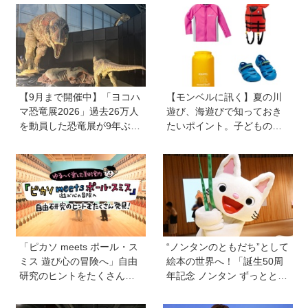
【9月まで開催中】「ヨコハ
【モンベルに訊く】夏の川
マ恐竜展2026」過去26万人
遊び、海遊びで知っておき
を動員した恐竜展が9年ぶり
たいポイント。子どものラ
に復活！ 夏休みのおでかけ
イフジャケットは大きめを
で楽しむポイントを完全ガ
選びがちだけど…危険！水
イド
辺で人気の必携アイテムも
「ピカソ meets ポール・ス
“ノンタンのともだち”として
ミス 遊び心の冒険へ」自由
絵本の世界へ！「誕生50周
研究のヒントをたくさん発
年記念 ノンタン ずっととも
見！オリジナルグッズもか
だち!!!」展が立川のPLAY! M
わいい♡【ゆる〜く楽しむ
USEUMで開催中