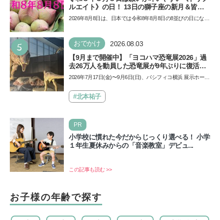
ルエイト》の日！ 13日の獅子座の新月＆皆既
日食の影響にも注目
2026年8月8日は、日本では令和8年8月8日の8並びの日になり
ます。そしてこの日は、「ライオンズゲート」というとっ
て…
5
おでかけ
2026.08.03
【9月まで開催中】「ヨコハマ恐竜展2026」過
去26万人を動員した恐竜展が9年ぶりに復活！
夏休みのおでかけで楽しむポイントを完全ガイ
2026年7月17日(金)〜9月6日(日)、パシフィコ横浜 展示ホール
ド
Aにて「ヨコハマ恐竜展2026〜恐竜の食卓大図鑑〜」が開
催…
#北本祐子
PR
小学校に慣れた今だからじっくり選べる！ 小学
１年生夏休みからの「音楽教室」デビュ...
この記事も読む >>
お子様の年齢で探す