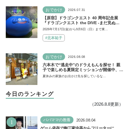
おでかけ
2026.07.31
【原宿】ドラゴンクエスト 40 周年記念展
『ドラゴンクエスト the DIVE -まだ見ぬ冒
険の舞台へ-』が原宿ハラカドに登場！ VR体
2026年7月17日(金)から9月6日（日）まで東…
験からコラボグルメ、限定グッズまで親子で
楽しめる注目イベント
#北本祐子
おでかけ
2026.08.08
六本木で“逃走中”のドラえもんを探せ！ 親
子で楽しめる夏限定ミッションが開催中、ク
リアすると限定アイテムも【テレビ朝日・六
夏休みの家族のお出かけ先を探しているな…
本木ヒルズ SUMMER FES】
今日のランキング
（2026.8.8更新）
1
パパママの教養
2026.08.04
ゲーム依存で御三家中高からフリーターに…。