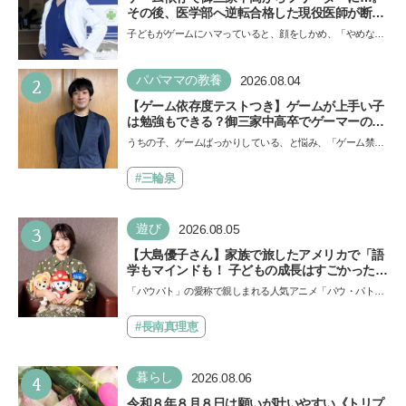
その後、医学部へ逆転合格した現役医師が断言
「ゲームの経験が受験勉強に役立った」そう考
子どもがゲームにハマっていると、顔をしかめ、「やめなさ
える背景とは
い！」という親御さんは多いでしょう。中学受験を控えて
い…
2
パパママの教養
2026.08.04
【ゲーム依存度テストつき】ゲームが上手い子
は勉強もできる？御三家中高卒でゲーマーの医
師・阿部智史さんが教えるゲームしながら受験
うちの子、ゲームばっかりしている、と悩み、「ゲーム禁
で勝つためのメソッド
止」を宣言し、子どもとトラブルになる家庭は多いもの。で
も…
#三輪泉
3
遊び
2026.08.05
【大島優子さん】家族で旅したアメリカで「語
学もマインドも！ 子どもの成長はすごかった」
声優をつとめた映画『パウ・パトロール ザ・ダ
「パウパト」の愛称で親しまれる人気アニメ「パウ・パトロ
イノ・ムービー』ではあきらめなければ何でも
ール」の劇場版シリーズ第3弾、映画『パウ・パトロール
できると子どもに知ってほしい
ザ…
#長南真理恵
4
暮らし
2026.08.06
令和８年８月８日は願いが叶いやすい《トリプ