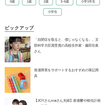
0歳
1歳
2歳
3~6歳
小学1年生
小学生
ピックアップ
「自閉症を取ると、僕じゃなくなる」。文
部科学大臣賞受賞の高校生作家・藤田壮眞
さん
発達障害をサポートするおすすめの筆記用
具
【JOYさんmaiさん夫婦】産後鬱や移住計画