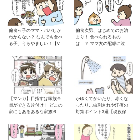
偏食っ子のママ・パパしか
偏食次男、はじめてのお泊
わからない？ なんでも食べ
まり！ 食べられるもの
る子、うらやましい！【VS
は…？ ママ友の配慮に泣い
偏食兄弟！ 何なら食べる
た【VS偏食兄弟！ 何なら食
の！？】vol.54
べるの！？】vol.53
【マンガ】目指すは家族全
かゆくてかいたり、赤くな
員ができる片付け！ どこの
ったり…虫刺されや汗疹の
家にもあるあるな家族６人
対策ポイント3選【現役保育
魔窟部屋からの脱出劇は共
士かあさんの子育てノー
感の嵐
ト】