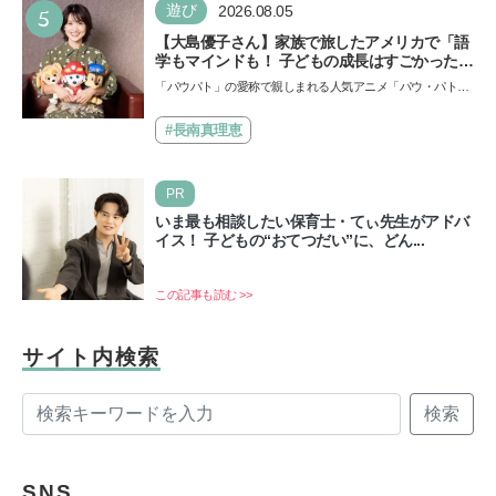
5
遊び
2026.08.05
【大島優子さん】家族で旅したアメリカで「語
学もマインドも！ 子どもの成長はすごかった」
声優をつとめた映画『パウ・パトロール ザ・ダ
「パウパト」の愛称で親しまれる人気アニメ「パウ・パトロ
イノ・ムービー』ではあきらめなければ何でも
ール」の劇場版シリーズ第3弾、映画『パウ・パトロール
できると子どもに知ってほしい
ザ…
#長南真理恵
PR
いま最も相談したい保育士・てぃ先生がアドバ
イス！ 子どもの“おてつだい”に、どん...
この記事も読む >>
サイト内検索
検索
SNS