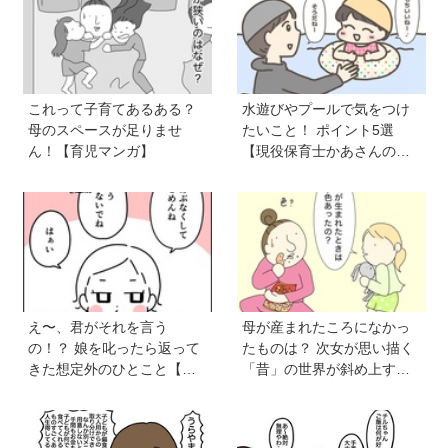
これって子育てあるある？
水遊びやプールで気をつけ
母のスペースが足りませ
たいこと！ ポイント5選
ん！【育児マンガ】
【現役保育士かあさんの子
育てノート】
え〜、君がそれを言う
母が産まれたころになかっ
の！？ 娘を叱ったら返って
たものは？ 次女が思い描く
きた想定外のひとこと【育
「昔」の世界が斜め上すぎ
児マンガ】
た【育児マンガ】