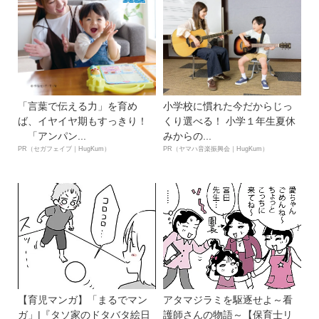
「言葉で伝える力」を育め
小学校に慣れた今だからじっ
ば、イヤイヤ期もすっきり！
くり選べる！ 小学１年生夏休
「アンパン...
みからの...
PR（セガフェイブ｜HugKum）
PR（ヤマハ音楽振興会｜HugKum）
【育児マンガ】「まるでマン
アタマジラミを駆逐せよ～看
ガ」|『タソ家のドタバタ絵日
護師さんの物語～【保育士リ