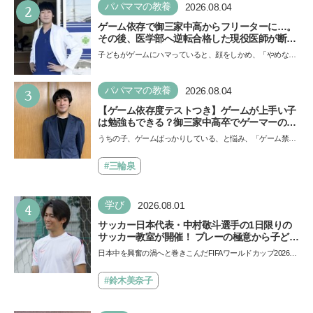
2
パパママの教養
2026.08.04
ゲーム依存で御三家中高からフリーターに…。
その後、医学部へ逆転合格した現役医師が断言
「ゲームの経験が受験勉強に役立った」そう考
子どもがゲームにハマっていると、顔をしかめ、「やめなさ
える背景とは
い！」という親御さんは多いでしょう。中学受験を控えて
い…
3
パパママの教養
2026.08.04
【ゲーム依存度テストつき】ゲームが上手い子
は勉強もできる？御三家中高卒でゲーマーの医
師・阿部智史さんが教えるゲームしながら受験
うちの子、ゲームばっかりしている、と悩み、「ゲーム禁
で勝つためのメソッド
止」を宣言し、子どもとトラブルになる家庭は多いもの。で
も…
#三輪泉
4
学び
2026.08.01
サッカー日本代表・中村敬斗選手の1日限りの
サッカー教室が開催！ プレーの極意から子ども
時代の話まで…学びと笑顔あふれる大盛況イベ
日本中を興奮の渦へと巻きこんだFIFAワールドカップ2026
ントを詳しくレポ
（北中米W杯）。日本代表選手たちのプレーは私たちにたく
さん…
#鈴木美奈子