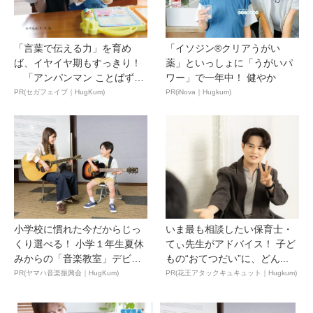
「言葉で伝える力」を育め
「イソジン®クリアうがい
ば、イヤイヤ期もすっきり！
薬」といっしょに「うがいパ
「アンパンマン ことばずか
ワー」で一年中！ 健やか
ん...
PR(セガフェイブ｜HugKum)
PR(iNova｜Hugkum)
小学校に慣れた今だからじっ
いま最も相談したい保育士・
くり選べる！ 小学１年生夏休
てぃ先生がアドバイス！ 子ど
みからの「音楽教室」デビ
もの“おてつだい”に、どん...
ュ...
PR(ヤマハ音楽振興会｜HugKum)
PR(花王アタックキュキュット｜Hugkum)