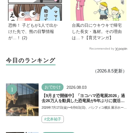
恐怖！ 子どもが1人で出か
台風の日にウキウキで帰宅
けた先で、熊の目撃情報
した長女・逸材。その理由
が…！ (2)
は…？【育児マンガ】
Recommended by
今日のランキング
（2026.8.5更新）
1
おでかけ
2026.08.03
【9月まで開催中】「ヨコハマ恐竜展2026」過
去26万人を動員した恐竜展が9年ぶりに復活！
夏休みのおでかけで楽しむポイントを完全ガイ
2026年7月17日(金)〜9月6日(日)、パシフィコ横浜 展示ホール
ド
Aにて「ヨコハマ恐竜展2026〜恐竜の食卓大図鑑〜」が開
催…
#北本祐子