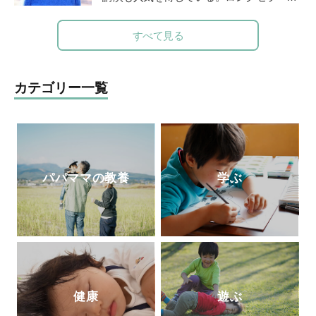
本『けんかのきもち』（ポプラ社）、『こ
どものみかた 春夏秋冬』（福音館書
すべて見る
店）、『あなたが自分らしく生きれば、子
どもは幸せに育ちます』（小学館）、親向
けに『保育歴50年！愛子さんの子育てお悩
カテゴリー一覧
み相談室』（小学館）など多数。最新刊
は、「みんなの学校」の木村泰子さんとの
対談『保育も教育も「教える」から「学
び」に変わらなきゃ』（小学館）。「りん
ごの木」HP
http://ringono-ki.org/
パパママの教養
学ぶ
健康
遊ぶ