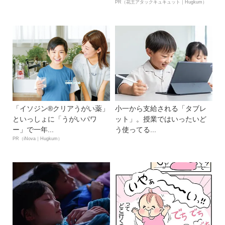
PR（花王アタックキュキュット｜Hugkum）
「イソジン®クリアうがい薬」
小一から支給される「タブレ
といっしょに「うがいパワ
ット」。授業ではいったいど
ー」で一年...
う使ってる...
PR（iNova｜Hugkum）