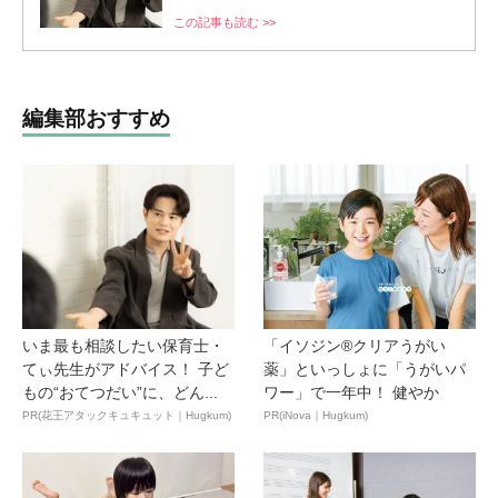
この記事も読む >>
編集部おすすめ
いま最も相談したい保育士・
「イソジン®クリアうがい
てぃ先生がアドバイス！ 子ど
薬」といっしょに「うがいパ
もの“おてつだい”に、どん...
ワー」で一年中！ 健やか
PR(花王アタックキュキュット｜Hugkum)
PR(iNova｜Hugkum)