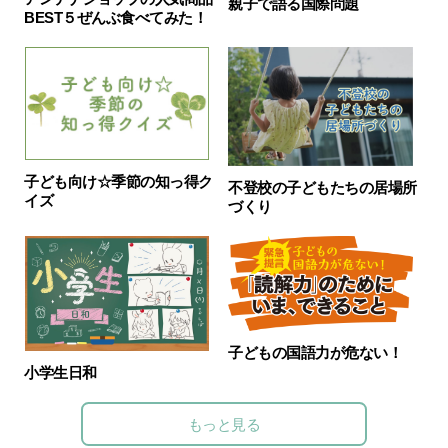
親子で語る国際問題
BEST５ぜんぶ食べてみた！
子ども向け☆季節の知っ得ク
不登校の子どもたちの居場所
イズ
づくり
子どもの国語力が危ない！
小学生日和
もっと見る