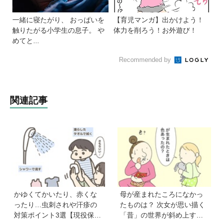
一緒に寝たがり、 おっぱいを
【育児マンガ】出かけよう！
触りたがる小学生の息子。 や
体力を削ろう！お外遊び！
めてと...
Recommended by
関連記事
かゆくてかいたり、赤くな
母が産まれたころになかっ
ったり…虫刺されや汗疹の
たものは？ 次女が思い描く
対策ポイント3選【現役保育
「昔」の世界が斜め上すぎ