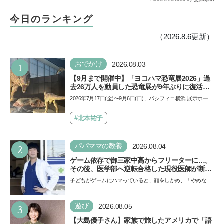
感の嵐
今日のランキング
（2026.8.6更新）
1
おでかけ
2026.08.03
【9月まで開催中】「ヨコハマ恐竜展2026」過
去26万人を動員した恐竜展が9年ぶりに復活！
夏休みのおでかけで楽しむポイントを完全ガイ
2026年7月17日(金)〜9月6日(日)、パシフィコ横浜 展示ホール
ド
Aにて「ヨコハマ恐竜展2026〜恐竜の食卓大図鑑〜」が開
催…
#北本祐子
2
パパママの教養
2026.08.04
ゲーム依存で御三家中高からフリーターに…。
その後、医学部へ逆転合格した現役医師が断言
「ゲームの経験が受験勉強に役立った」そう考
子どもがゲームにハマっていると、顔をしかめ、「やめなさ
える背景とは
い！」という親御さんは多いでしょう。中学受験を控えて
い…
3
遊び
2026.08.05
【大島優子さん】家族で旅したアメリカで「語