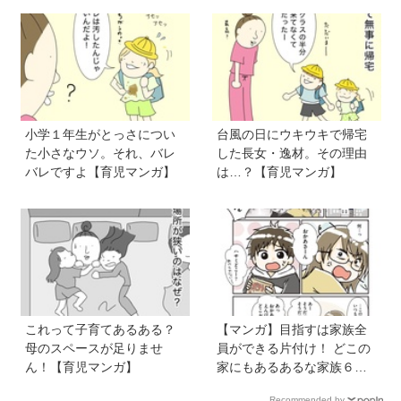
の！？】vol.54
小学１年生がとっさについ
台風の日にウキウキで帰宅
た小さなウソ。それ、バレ
した長女・逸材。その理由
バレですよ【育児マンガ】
は…？【育児マンガ】
これって子育てあるある？
【マンガ】目指すは家族全
母のスペースが足りませ
員ができる片付け！ どこの
ん！【育児マンガ】
家にもあるあるな家族６人
魔窟部屋からの脱出劇は共
Recommended by