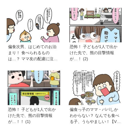
士かあさんの子育てノー
た【育児マンガ】
ト】
偏食次男、はじめてのお泊
恐怖！ 子どもが1人で出か
まり！ 食べられるもの
けた先で、熊の目撃情報
は…？ ママ友の配慮に泣い
が…！ (2)
た【VS偏食兄弟！ 何なら食
べるの！？】vol.53
恐怖！ 子どもが1人で出か
偏食っ子のママ・パパしか
けた先で、熊の目撃情報
わからない？ なんでも食べ
が…！！ (1)
る子、うらやましい！【VS
偏食兄弟！ 何なら食べる