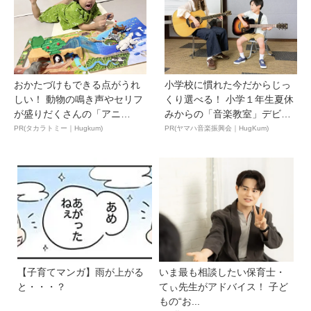
おかたづけもできる点がうれ
小学校に慣れた今だからじっ
しい！ 動物の鳴き声やセリフ
くり選べる！ 小学１年生夏休
が盛りだくさんの「アニ
みからの「音楽教室」デビ
ア ...
ュ...
PR(タカラトミー｜Hugkum)
PR(ヤマハ音楽振興会｜HugKum)
【子育てマンガ】雨が上がる
いま最も相談したい保育士・
と・・・？
てぃ先生がアドバイス！ 子ど
もの“お...