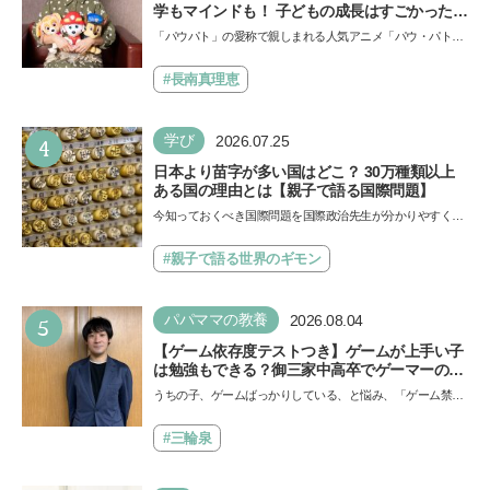
学もマインドも！ 子どもの成長はすごかった」
声優をつとめた映画『パウ・パトロール ザ・ダ
「パウパト」の愛称で親しまれる人気アニメ「パウ・パトロ
イノ・ムービー』ではあきらめなければ何でも
ール」の劇場版シリーズ第3弾、映画『パウ・パトロール
できると子どもに知ってほしい
ザ…
#長南真理恵
4
学び
2026.07.25
日本より苗字が多い国はどこ？ 30万種類以上
ある国の理由とは【親子で語る国際問題】
今知っておくべき国際問題を国際政治先生が分かりやすく解
説してくれる「親子で語る国際問題」。今回は、苗字の種
類…
#親子で語る世界のギモン
5
パパママの教養
2026.08.04
【ゲーム依存度テストつき】ゲームが上手い子
は勉強もできる？御三家中高卒でゲーマーの医
師・阿部智史さんが教えるゲームしながら受験
うちの子、ゲームばっかりしている、と悩み、「ゲーム禁
で勝つためのメソッド
止」を宣言し、子どもとトラブルになる家庭は多いもの。で
も…
#三輪泉