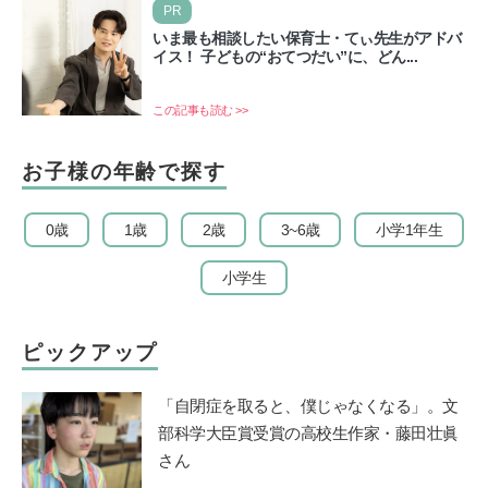
PR
いま最も相談したい保育士・てぃ先生がアドバ
イス！ 子どもの“おてつだい”に、どん...
この記事も読む >>
お子様の年齢で探す
0歳
1歳
2歳
3~6歳
小学1年生
小学生
ピックアップ
「自閉症を取ると、僕じゃなくなる」。文
部科学大臣賞受賞の高校生作家・藤田壮眞
さん