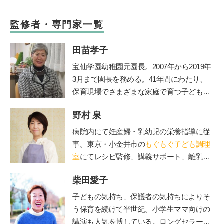
監修者・専門家一覧
田苗孝子
宝仙学園幼稚園元園長。2007年から2019年
3月まで園長を務める。41年間にわたり、
保育現場でさまざまな家庭で育つ子どもと
その親を見守り続けた、その深い見識には
野村 泉
定評がある。豊かな経験を活かして、『幼
稚園』（小学館刊）で育児相談コーナーを
病院内にて妊産婦・乳幼児の栄養指導に従
担当。子育て中のママたちに温かなメッセ
事。東京・小金井市の
もぐもぐ子ども調理
ージを伝えてきた。
室
にてレシピ監修、講義サポート、離乳
食・幼児食講座を担当。
柴田愛子
子どもの気持ち、保護者の気持ちによりそ
う保育を続けて半世紀。小学生ママ向けの
講演も人気を博している。ロングセラー絵