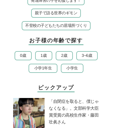
発達障害の子を応援します！
親子で語る世界のギモン
不登校の子どもたちの居場所づくり
お子様の年齢で探す
0歳
1歳
2歳
3~6歳
小学1年生
小学生
ピックアップ
「自閉症を取ると、僕じゃ
なくなる」。文部科学大臣
賞受賞の高校生作家・藤田
壮眞さん