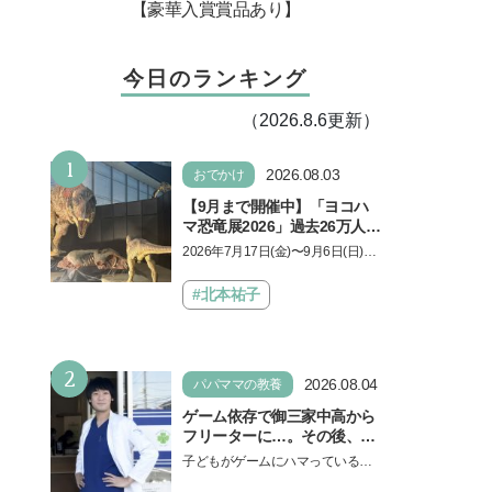
【豪華入賞賞品あり】
今日のランキング
（2026.8.6更新）
1
2026.08.03
おでかけ
【9月まで開催中】「ヨコハ
マ恐竜展2026」過去26万人を
動員した恐竜展が9年ぶりに
2026年7月17日(金)〜9月6日(日)、
復活！ 夏休みのおでかけで楽
パシフィコ横浜 展示ホールAにて
しむポイントを完全ガイド
「ヨコハマ恐竜展2026〜恐竜の食
#北本祐子
卓大図鑑〜」が開催…
2
2026.08.04
パパママの教養
ゲーム依存で御三家中高から
フリーターに…。その後、医
学部へ逆転合格した現役医師
子どもがゲームにハマっている
が断言「ゲームの経験が受験
と、顔をしかめ、「やめなさ