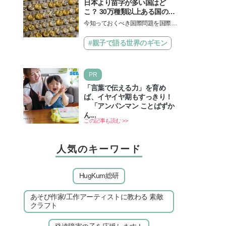
日本より苗字が多い国はど
こ？ 30万種類以上ある国の理
由とは【親子で語る国際問
今知っておくべき国際問題を国際政
題】
治先生が分かりやすく解説してくれ
る「親子で語る国際問題」。今回
#親子で語る世界のギモン
は、苗字の種類…
PR
「言葉で伝える力」を育め
ば、イヤイヤ期もすっきり！
「アンパンマン ことばずか
ん...
この記事も読む >>
人気のキーワード
HugKum総研
あそび作家/工作アーティストに教わる 素敵
クラフト