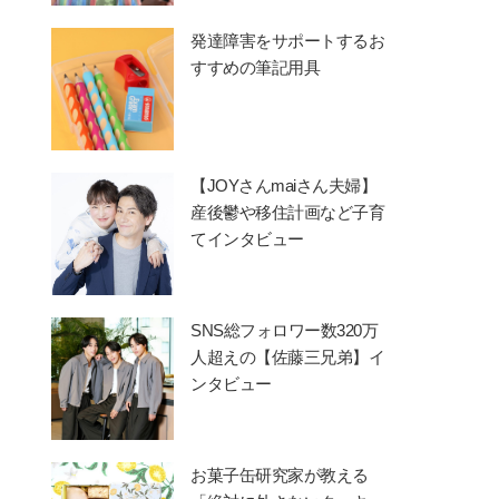
発達障害をサポートするお
すすめの筆記用具
【JOYさんmaiさん夫婦】
産後鬱や移住計画など子育
てインタビュー
SNS総フォロワー数320万
人超えの【佐藤三兄弟】イ
ンタビュー
お菓子缶研究家が教える