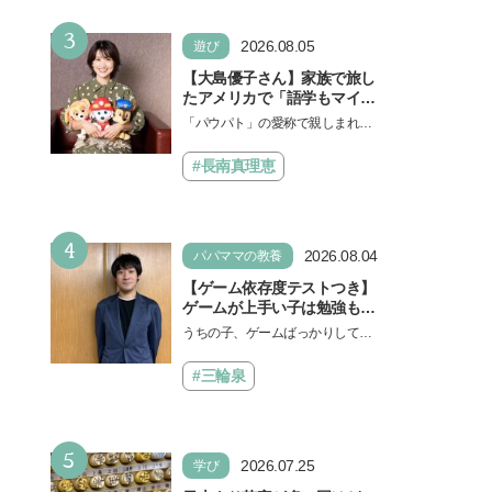
勉強に役立った」そう考える
い！」という親御さんは多いでし
背景とは
3
ょう。中学受験を控えてい…
2026.08.05
遊び
【大島優子さん】家族で旅し
たアメリカで「語学もマイン
ドも！ 子どもの成長はすごか
「パウパト」の愛称で親しまれる
った」声優をつとめた映画
人気アニメ「パウ・パトロール」
『パウ・パトロール ザ・ダイ
の劇場版シリーズ第3弾、映画『パ
#長南真理恵
ノ・ムービー』ではあきらめ
ウ・パトロール ザ…
なければ何でもできると子ど
もに知ってほしい
4
2026.08.04
パパママの教養
【ゲーム依存度テストつき】
ゲームが上手い子は勉強もで
きる？御三家中高卒でゲーマ
うちの子、ゲームばっかりしてい
ーの医師・阿部智史さんが教
る、と悩み、「ゲーム禁止」を宣
えるゲームしながら受験で勝
言し、子どもとトラブルになる家
#三輪泉
つためのメソッド
庭は多いもの。でも…
5
2026.07.25
学び