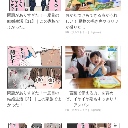
問題がありすぎた！一度目の
おかたづけもできる点がうれ
結婚生活【11】｜この家族で
しい！ 動物の鳴き声やセリフ
よかった...
が盛りだ...
PR（タカラトミー｜Hugkum）
問題がありすぎた！一度目の
「言葉で伝える力」を育め
結婚生活【2】｜この家族でよ
ば、イヤイヤ期もすっきり！
かった！...
「アンパン...
PR（セガフェイブ｜HugKum）