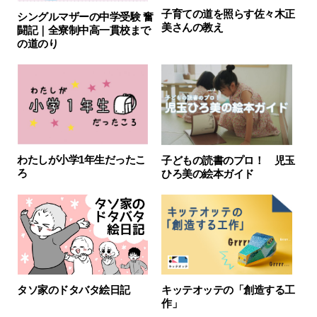
子育ての道を照らす佐々木正
シングルマザーの中学受験 奮
美さんの教え
闘記｜全寮制中高一貫校まで
の道のり
わたしが小学1年生だったこ
子どもの読書のプロ！ 児玉
ろ
ひろ美の絵本ガイド
キッテオッテの「創造する工
タソ家のドタバタ絵日記
作」