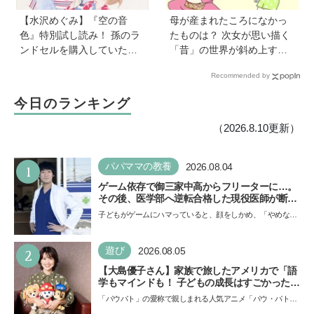
【水沢めぐみ】『空の音
母が産まれたころになかっ
色』特別試し読み！ 孫のラ
たものは？ 次女が思い描く
ンドセルを購入していた
「昔」の世界が斜め上すぎ
父。だけど、父のことがち
た【育児マンガ】
Recommended by
ょっと苦手で…《最新５巻
発売＆8月31日まで７話無料
今日のランキング
公開中》
（2026.8.10更新）
1
パパママの教養
2026.08.04
ゲーム依存で御三家中高からフリーターに…。
その後、医学部へ逆転合格した現役医師が断言
「ゲームの経験が受験勉強に役立った」そう考
子どもがゲームにハマっていると、顔をしかめ、「やめなさ
える背景とは
い！」という親御さんは多いでしょう。中学受験を控えて
い…
2
遊び
2026.08.05
【大島優子さん】家族で旅したアメリカで「語
学もマインドも！ 子どもの成長はすごかった」
声優をつとめた映画『パウ・パトロール ザ・ダ
「パウパト」の愛称で親しまれる人気アニメ「パウ・パトロ
イノ・ムービー』ではあきらめなければ何でも
ール」の劇場版シリーズ第3弾、映画『パウ・パトロール