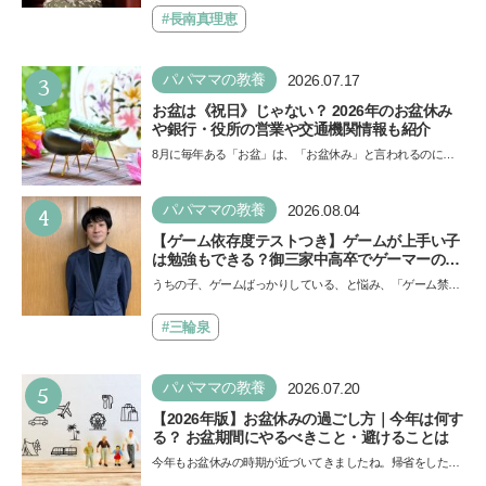
できると子どもに知ってほしい
ザ…
#長南真理恵
3
パパママの教養
2026.07.17
お盆は《祝日》じゃない？ 2026年のお盆休み
や銀行・役所の営業や交通機関情報も紹介
8月に毎年ある「お盆」は、「お盆休み」と言われるのに祝
日ではないのでしょうか？ 当記事では、まずは2026年のお
盆…
4
パパママの教養
2026.08.04
【ゲーム依存度テストつき】ゲームが上手い子
は勉強もできる？御三家中高卒でゲーマーの医
師・阿部智史さんが教えるゲームしながら受験
うちの子、ゲームばっかりしている、と悩み、「ゲーム禁
で勝つためのメソッド
止」を宣言し、子どもとトラブルになる家庭は多いもの。で
も…
#三輪泉
5
パパママの教養
2026.07.20
【2026年版】お盆休みの過ごし方｜今年は何す
る？ お盆期間にやるべきこと・避けることは
今年もお盆休みの時期が近づいてきましたね。帰省をした
り、旅行に行ったり……さまざまな過ごし方が想定されます