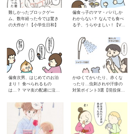
難しかったブロックゲー
偏食っ子のママ・パパしか
ム、数年経った今では驚き
わからない？ なんでも食べ
の大作が！【小学生日和】
る子、うらやましい！【VS
偏食兄弟！ 何なら食べる
の！？】vol.54
偏食次男、はじめてのお泊
かゆくてかいたり、赤くな
まり！ 食べられるもの
ったり…虫刺されや汗疹の
は…？ ママ友の配慮に泣い
対策ポイント3選【現役保育
た【VS偏食兄弟！ 何なら食
士かあさんの子育てノー
べるの！？】vol.53
ト】