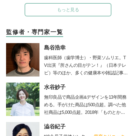
もっと見る
監修者・専門家一覧
島谷浩幸
歯科医師（歯学博士）・野菜ソムリエ。T
V出演『所さんの目がテン！』（日本テレ
ビ）等のほか、多くの健康本や雑誌記事・
連載を執筆。二児の父でもある。ブログ「
水谷妙子
由流里舎農園
」は日本野菜ソムリエ協会公
認。
Twitter
も更新中。
無印良品で商品企画&デザインを13年間務
める。手がけた商品は500点超。調べた他
社商品は5,000点超。2018年「ものとかぞ
く」を起業し、個人宅や店舗などの整理収
澁谷紀子
納サービスやお片づけ講座を行うかたわ
ら、雑誌やWebでも活動中。フォロワー5.