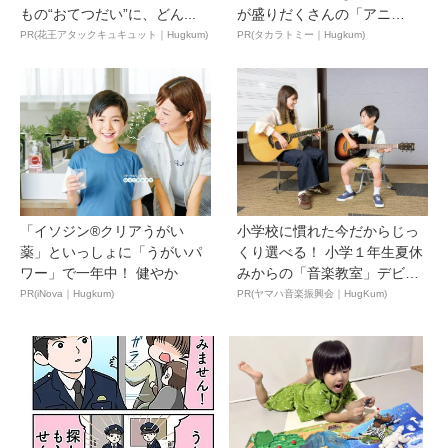
もの“おてつだい”に、どん...
が盛りだくさんの「アニ
ア ...
PR(花王アタックキュキュット｜Hugkum)
PR(タカラトミー｜Hugkum)
「イソジン®クリアうがい
小学校に慣れた今だからじっ
薬」といっしょに「うがいパ
くり選べる！ 小学１年生夏休
ワー」で一年中！ 健やか
みからの「音楽教室」デビ
ュ...
PR(iNova｜Hugkum)
PR(ヤマハ音楽振興会｜HugKum)