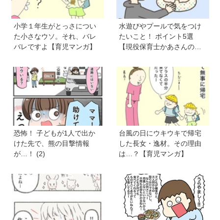
小学１年生がとっさについ
水遊びやプールで気をつけ
た小さなウソ。それ、バレ
たいこと！ ポイント5選
バレですよ【育児マンガ】
【現役保育士かあさんの子
育てノート】
恐怖！ 子どもが1人で出か
台風の日にウキウキで帰宅
けた先で、熊の目撃情報
した長女・逸材。その理由
が…！ (2)
は…？【育児マンガ】