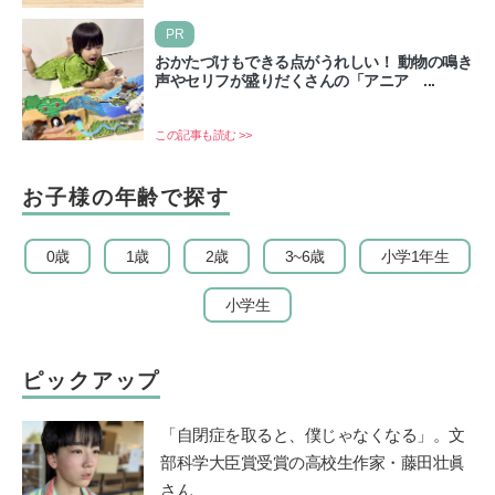
が、…
PR
おかたづけもできる点がうれしい！ 動物の鳴き
声やセリフが盛りだくさんの「アニア ...
この記事も読む >>
お子様の年齢で探す
0歳
1歳
2歳
3~6歳
小学1年生
小学生
ピックアップ
「自閉症を取ると、僕じゃなくなる」。文
部科学大臣賞受賞の高校生作家・藤田壮眞
さん