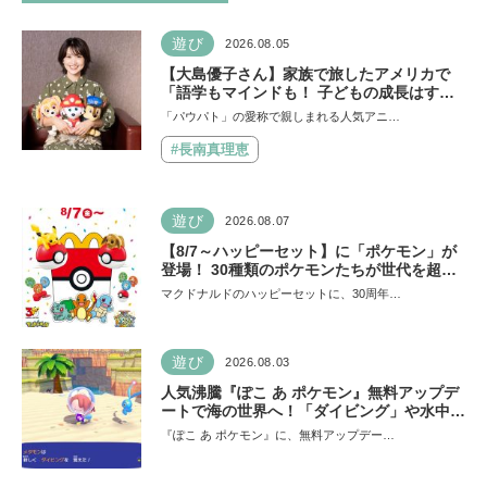
遊び
2026.08.05
【大島優子さん】家族で旅したアメリカで
「語学もマインドも！ 子どもの成長はすご
かった」声優をつとめた映画『パウ・パトロ
「パウパト」の愛称で親しまれる人気アニ…
ール ザ・ダイノ・ムービー』ではあきらめ
なければ何でもできると子どもに知ってほし
#長南真理恵
い
遊び
2026.08.07
【8/7～ハッピーセット】に「ポケモン」が
登場！ 30種類のポケモンたちが世代を超え
て勢ぞろい
マクドナルドのハッピーセットに、30周年…
遊び
2026.08.03
人気沸騰『ぽこ あ ポケモン』無料アップデ
ートで海の世界へ！「ダイビング」や水中の
街づくりが楽しめる追加コンテンツも登場
『ぽこ あ ポケモン』に、無料アップデー…