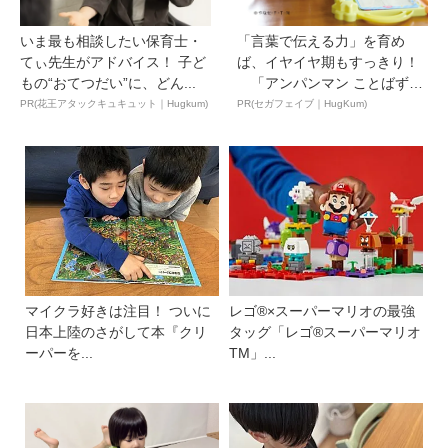
いま最も相談したい保育士・
「言葉で伝える力」を育め
てぃ先生がアドバイス！ 子ど
ば、イヤイヤ期もすっきり！
もの“おてつだい”に、どん...
「アンパンマン ことばずか
ん...
PR(花王アタックキュキュット｜Hugkum)
PR(セガフェイブ｜HugKum)
マイクラ好きは注目！ ついに
レゴ®×スーパーマリオの最強
日本上陸のさがして本『クリ
タッグ「レゴ®スーパーマリオ
ーパーを...
TM」...