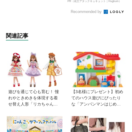
PR（花王アタックキュキュット｜Hugkum）
Recommended by
関連記事
遊びを通じて心も育む！ 憧
【3名様にプレゼント】初め
れやときめきを体現する着
てのハウス遊びにぴったり
せ替え人形「リカちゃん」
な「アンパンマンはじめて
と〝好き〟や〝夢〟を見つ
ハウス」が登場！ 楽しい音
けよう
と指先あそびが盛りだくさ
ん♪