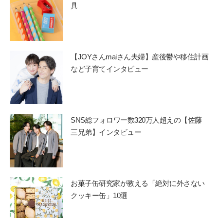
具
【JOYさんmaiさん夫婦】産後鬱や移住計画
など子育てインタビュー
SNS総フォロワー数320万人超えの【佐藤
三兄弟】インタビュー
お菓子缶研究家が教える「絶対に外さない
クッキー缶」10選