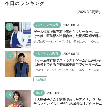
今日のランキング
（2026.8.8更新）
1
パパママの教養
2026.08.04
ゲーム依存で御三家中高からフリーターに…。
その後、医学部へ逆転合格した現役医師が断言
「ゲームの経験が受験勉強に役立った」そう考
子どもがゲームにハマっていると、顔をしかめ、「やめなさ
える背景とは
い！」という親御さんは多いでしょう。中学受験を控えて
い…
2
パパママの教養
2026.08.04
【ゲーム依存度テストつき】ゲームが上手い子
は勉強もできる？御三家中高卒でゲーマーの医
師・阿部智史さんが教えるゲームしながら受験
うちの子、ゲームばっかりしている、と悩み、「ゲーム禁
で勝つためのメソッド
止」を宣言し、子どもとトラブルになる家庭は多いもの。で
も…
#三輪泉
3
遊び
2026.08.05
【大島優子さん】家族で旅したアメリカで「語
学もマインドも！ 子どもの成長はすごかった」