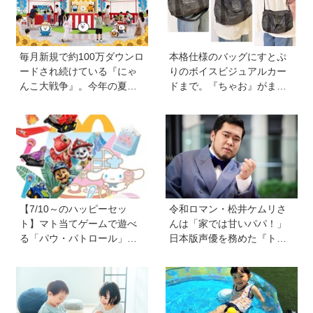
毎月新規で約100万ダウンロ
本格仕様のバッグにすとぷ
ードされ続けている『にゃ
りのボイスビジュアルカー
んこ大戦争』。今年の夏は
ドまで。『ちゃお』がまた
球場でも！？ 子どもから大
もややってくれました！
人までファンがいるのはな
【『ちゃお』8月号ふろく】
ぜ？
【7/10～のハッピーセッ
令和ロマン・松井ケムリさ
ト】マト当てゲームで遊べ
んは「家では甘いパパ！」
る「パウ・パトロール」＆
日本版声優を務めた『ト
お店屋さんごっこができる
イ・ストーリー５』は「デ
「シナモロール」が登場！
ジタル機器と子どもの関わ
新しい「ほんのハッピーセ
り方に悩むパパママに観て
ット」にも注目
ほしい。子どもが観ればお
もちゃへの気持ちが変わる