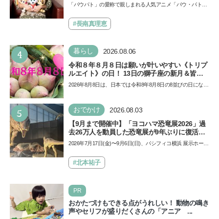
声優をつとめた映画『パウ・パトロール ザ・ダ
「パウパト」の愛称で親しまれる人気アニメ「パウ・パトロ
イノ・ムービー』ではあきらめなければ何でも
ール」の劇場版シリーズ第3弾、映画『パウ・パトロール
できると子どもに知ってほしい
ザ…
#長南真理恵
4
暮らし
2026.08.06
令和８年８月８日は願いが叶いやすい《トリプ
ルエイト》の日！ 13日の獅子座の新月＆皆既
日食の影響にも注目
2026年8月8日は、日本では令和8年8月8日の8並びの日になり
ます。そしてこの日は、「ライオンズゲート」というとっ
て…
5
おでかけ
2026.08.03
【9月まで開催中】「ヨコハマ恐竜展2026」過
去26万人を動員した恐竜展が9年ぶりに復活！
夏休みのおでかけで楽しむポイントを完全ガイ
2026年7月17日(金)〜9月6日(日)、パシフィコ横浜 展示ホール
ド
Aにて「ヨコハマ恐竜展2026〜恐竜の食卓大図鑑〜」が開
催…
#北本祐子
PR
おかたづけもできる点がうれしい！ 動物の鳴き
声やセリフが盛りだくさんの「アニア ...