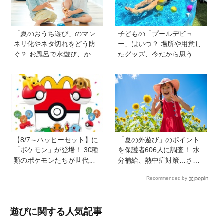
かも！？」
「夏のおうち遊び」のマン
子どもの「プールデビュ
ネリ化やネタ切れをどう防
ー」はいつ？ 場所や用意し
ぐ？ お風呂で水遊び、かき
たグッズ、今だから思う
氷づくりなど…保護者606人
「こうすればよかった」エ
に聞いたアイデアを紹介！
ピソードを紹介《HugKum
【HugKum総研】
総研》
【8/7～ハッピーセット】に
「夏の外遊び」のポイント
「ポケモン」が登場！ 30種
を保護者606人に調査！ 水
類のポケモンたちが世代を
分補給、熱中症対策…さら
超えて勢ぞろい
に「猛暑ならではの遊びア
Recommended by
イデア」も【HugKum総
研】
遊びに関する人気記事