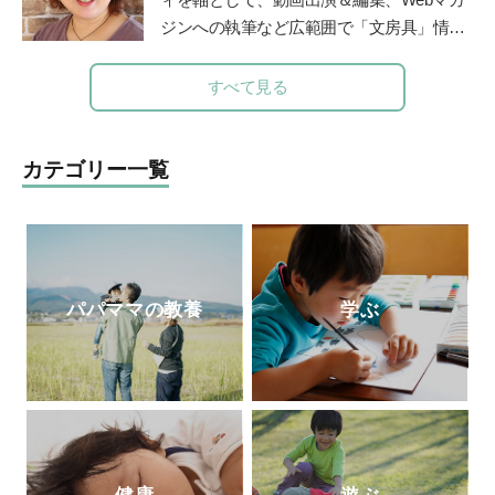
研究所）がある。
ジンへの執筆など広範囲で「文房具」情報
をご紹介する【文房具プレゼンター】とし
て活動。社会人になったときに両親から贈
すべて見る
られた万年筆に、黒以外の様々な色のイン
クをいれて使えることを知り、一気にイン
クコレクター(インク沼)になる。ご当地イ
カテゴリー一覧
ンクが特に大好物。一人ムスメ(2015年生
まれ)の母親としての視点から文房具を観
察し、レビュー記事を執筆している。
パパママの教養
学ぶ