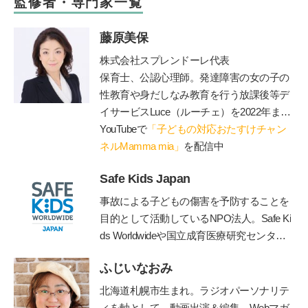
監修者・専門家一覧
藤原美保
株式会社スプレンドーレ代表
保育士、公認心理師。発達障害の女の子の
性教育や身だしなみ教育を行う放課後等デ
イサービス
Luce
（ルーチェ）を
2022
年まで
運営。現在は障害のあるお子さんと保護者
YouTubeで
「子どもの対応おたすけチャン
が一緒に通うことができる脱毛サロン
ネルMamma mia」
を配信中
Luce
を運営（施術中に療育相談に対応可）、子
Safe Kids Japan
育てや療育相談、事業所での性教育のやり
方、職員研修やコンサル、講演等を行う。
事故による子どもの傷害を予防することを
著書に『発達障害の女の子のお母さんが、
目的として活動しているNPO法人。Safe Ki
早めに知っておきたい「
47
のルール」』、
ds Worldwideや国立成育医療研究センタ
『発達障害の男の子のお母さんが早めに知
ー、産業技術総合研究所などと連携して、
っておいて良かったこと
70』
（エッセンシ
ふじいなおみ
子どもの傷害予防に関する様々な活動を行
ャル出版社）、『発達障害の女の子の「自
う。
https://safekidsjapan.org/
北海道札幌市生まれ。ラジオパーソナリテ
立」のために親としてできること』（
PHP
ィを軸として、動画出演＆編集、Webマガ