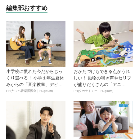
編集部おすすめ
小学校に慣れた今だからじっ
おかたづけもできる点がうれ
くり選べる！ 小学１年生夏休
しい！ 動物の鳴き声やセリフ
みからの「音楽教室」デビ
が盛りだくさんの「アニ
ュ...
ア ...
PR(ヤマハ音楽振興会｜HugKum)
PR(タカラトミー｜Hugkum)