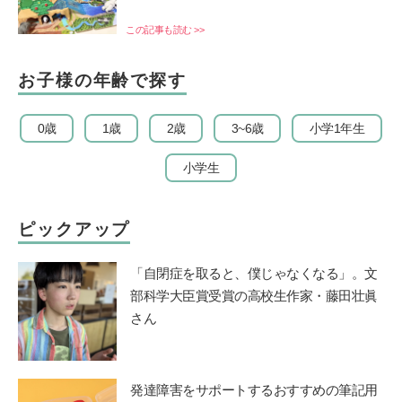
この記事も読む >>
お子様の年齢で探す
0歳
1歳
2歳
3~6歳
小学1年生
小学生
ピックアップ
「自閉症を取ると、僕じゃなくなる」。文
部科学大臣賞受賞の高校生作家・藤田壮眞
さん
発達障害をサポートするおすすめの筆記用