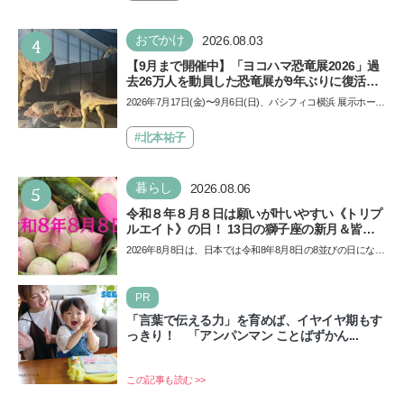
4
おでかけ
2026.08.03
【9月まで開催中】「ヨコハマ恐竜展2026」過
去26万人を動員した恐竜展が9年ぶりに復活！
夏休みのおでかけで楽しむポイントを完全ガイ
2026年7月17日(金)〜9月6日(日)、パシフィコ横浜 展示ホール
ド
Aにて「ヨコハマ恐竜展2026〜恐竜の食卓大図鑑〜」が開
催…
#北本祐子
5
暮らし
2026.08.06
令和８年８月８日は願いが叶いやすい《トリプ
ルエイト》の日！ 13日の獅子座の新月＆皆既
日食の影響にも注目
2026年8月8日は、日本では令和8年8月8日の8並びの日になり
ます。そしてこの日は、「ライオンズゲート」というとっ
て…
PR
「言葉で伝える力」を育めば、イヤイヤ期もす
っきり！ 「アンパンマン ことばずかん...
この記事も読む >>