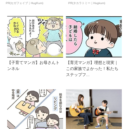
ん...
ア ...
PR(セガフェイブ｜HugKum)
PR(タカラトミー｜Hugkum)
【子育てマンガ】お母さんト
【育児マンガ】理想と現実｜
ンネル
この家族でよかった！私たち
ステップフ...