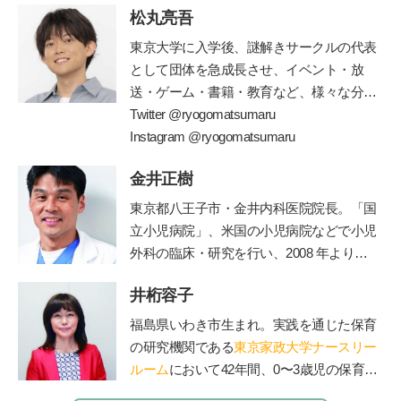
松丸亮吾
東京大学に入学後、謎解きサークルの代表
として団体を急成長させ、イベント・放
送・ゲーム・書籍・教育など、様々な分野
で一大ブームを巻き起こしている
Twitter @ryogomatsumaru
”
謎解き
”
の仕掛け人。現在は東大発の謎解きクリエ
Instagram @ryogomatsumaru
イター集団
RIDDLER(
株
)
を立ち上げ、仲間
金井正樹
とともに様々なメディアに謎解きを仕掛け
ている。監修書籍に、『東大ナゾトレ』シ
東京都八王子市・金井内科医院院長。「国
リーズ
(
扶桑社
)
、『東大松丸式ナゾトキス
立小児病院」、米国の小児病院などで小児
クール』『東大松丸式
名探偵コナンナゾ
外科の臨床・研究を行い、2008 年より現
トキ探偵団』
(
小学館
)
『頭をつかう新習慣
!
職。診療科目は内科、小児科、小児外科、
ナゾときタイム』
(NHK
出版
)
、など多数の
井桁容子
外科。保育園の園医、小・中学校の校医も
謎解き本を手がける。
務める。
福島県いわき市生まれ。実践を通じた保育
の研究機関である
東京家政大学ナースリー
ルーム
において42年間、0〜3歳児の保育の
実践と研究に従事。保育現場から抽出した