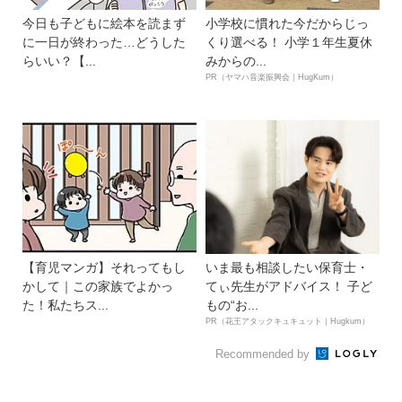
今日も子どもに絵本を読まず
小学校に慣れた今だからじっ
に一日が終わった…どうした
くり選べる！ 小学１年生夏休
らいい？【...
みからの...
PR（ヤマハ音楽振興会｜HugKum）
【育児マンガ】それってもし
いま最も相談したい保育士・
かして｜この家族でよかっ
てぃ先生がアドバイス！ 子ど
た！私たちス...
もの“お...
PR（花王アタックキュキュット｜Hugkum）
Recommended by