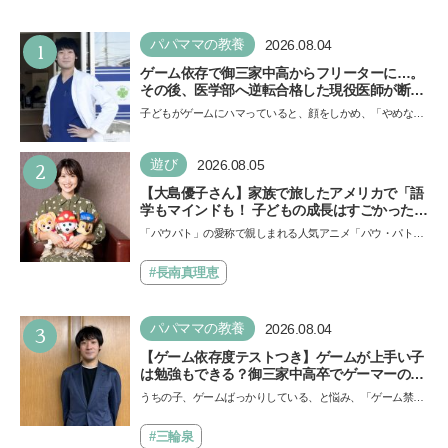
1
パパママの教養
2026.08.04
ゲーム依存で御三家中高からフリーターに…。
その後、医学部へ逆転合格した現役医師が断言
「ゲームの経験が受験勉強に役立った」そう考
子どもがゲームにハマっていると、顔をしかめ、「やめなさ
える背景とは
い！」という親御さんは多いでしょう。中学受験を控えて
い…
2
遊び
2026.08.05
【大島優子さん】家族で旅したアメリカで「語
学もマインドも！ 子どもの成長はすごかった」
声優をつとめた映画『パウ・パトロール ザ・ダ
「パウパト」の愛称で親しまれる人気アニメ「パウ・パトロ
イノ・ムービー』ではあきらめなければ何でも
ール」の劇場版シリーズ第3弾、映画『パウ・パトロール
できると子どもに知ってほしい
ザ…
#長南真理恵
3
パパママの教養
2026.08.04
【ゲーム依存度テストつき】ゲームが上手い子
は勉強もできる？御三家中高卒でゲーマーの医
師・阿部智史さんが教えるゲームしながら受験
うちの子、ゲームばっかりしている、と悩み、「ゲーム禁
で勝つためのメソッド
止」を宣言し、子どもとトラブルになる家庭は多いもの。で
も…
#三輪泉