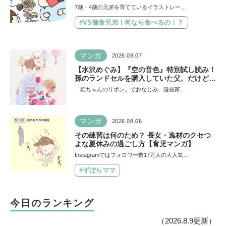
兄弟！ 何なら食べるの！？】vol.54
7歳・4歳の兄弟を育てているイラストレー…
#VS偏食兄弟！何なら食べるの！？
マンガ
2026.08.07
【水沢めぐみ】『空の音色』特別試し読み！
孫のランドセルを購入していた父。だけど、
父のことがちょっと苦手で…《最新５巻発売
「姫ちゃんのリボン」でおなじみ、漫画家…
＆8月31日まで７話無料公開中》
マンガ
2026.08.06
その練習は何のため？ 長女・逸材のクセつ
よな夏休みの過ごし方【育児マンガ】
Instagramではフォロワー数17万人の大人気…
#ずぼらママ
今日のランキング
（2026.8.9更新）