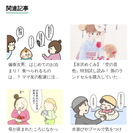
関連記事
偏食次男、はじめてのお泊
【水沢めぐみ】『空の音
まり！ 食べられるもの
色』特別試し読み！ 孫のラ
は…？ ママ友の配慮に泣い
ンドセルを購入していた
た【VS偏食兄弟！ 何なら食
父。だけど、父のことがち
べるの！？】vol.53
ょっと苦手で…《最新５巻
発売＆8月31日まで７話無料
公開中》
母が産まれたころになかっ
水遊びやプールで気をつけ