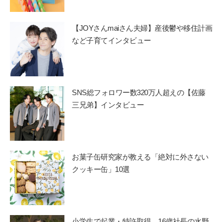
【JOYさんmaiさん夫婦】産後鬱や移住計画
など子育てインタビュー
SNS総フォロワー数320万人超えの【佐藤
三兄弟】インタビュー
お菓子缶研究家が教える「絶対に外さない
クッキー缶」10選
小学生で起業・特許取得。16歳社長の水野