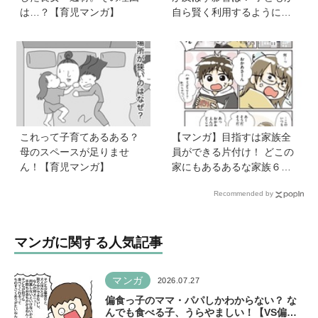
は…？【育児マンガ】
自ら賢く利用するようにな
る声かけ方法を非認知能力
の専門家・井上顕滋先生が
解説
これって子育てあるある？
【マンガ】目指すは家族全
母のスペースが足りませ
員ができる片付け！ どこの
ん！【育児マンガ】
家にもあるあるな家族６人
魔窟部屋からの脱出劇は共
Recommended by
感の嵐
マンガに関する人気記事
マンガ
2026.07.27
偏食っ子のママ・パパしかわからない？ な
んでも食べる子、うらやましい！【VS偏食