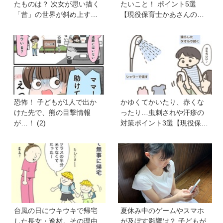
たものは？ 次女が思い描く
たいこと！ ポイント5選
「昔」の世界が斜め上すぎ
【現役保育士かあさんの子
た【育児マンガ】
育てノート】
恐怖！ 子どもが1人で出か
かゆくてかいたり、赤くな
けた先で、熊の目撃情報
ったり…虫刺されや汗疹の
が…！ (2)
対策ポイント3選【現役保育
士かあさんの子育てノー
ト】
台風の日にウキウキで帰宅
夏休み中のゲームやスマホ
した長女・逸材。その理由
が及ぼす影響は？ 子どもが