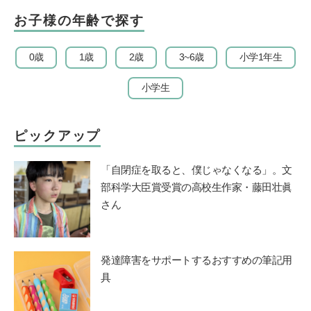
お子様の年齢で探す
0歳
1歳
2歳
3~6歳
小学1年生
小学生
ピックアップ
「自閉症を取ると、僕じゃなくなる」。文
部科学大臣賞受賞の高校生作家・藤田壮眞
さん
発達障害をサポートするおすすめの筆記用
具