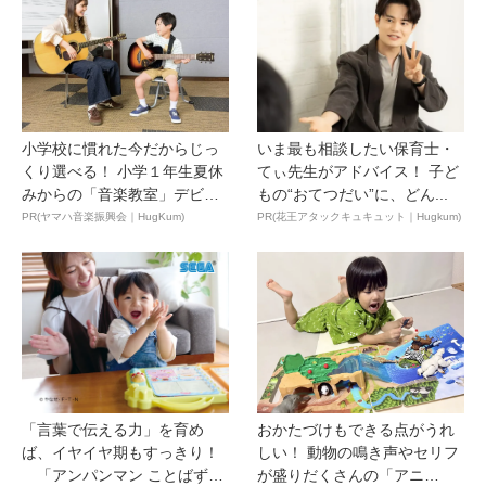
小学校に慣れた今だからじっ
いま最も相談したい保育士・
くり選べる！ 小学１年生夏休
てぃ先生がアドバイス！ 子ど
みからの「音楽教室」デビ
もの“おてつだい”に、どん...
ュ...
PR(ヤマハ音楽振興会｜HugKum)
PR(花王アタックキュキュット｜Hugkum)
「言葉で伝える力」を育め
おかたづけもできる点がうれ
ば、イヤイヤ期もすっきり！
しい！ 動物の鳴き声やセリフ
「アンパンマン ことばずか
が盛りだくさんの「アニ