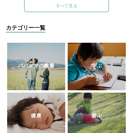
子どもの本質、質の高い保育の在り方につ
すべて見る
いて数多くの実践研究や講演、NHK Eテレ
「すくすく子育て」「いないいないばぁ」
などメディア出演、子ども番組監修、ＤＶ
カテゴリー一覧
Ｄ制作、親子向け音楽ＣＤ監修、著書多
数。代表作に「ていねいなまなざしでみる
乳幼児保育」「ありのまま子育て」「保育
でつむぐ子どもと親のいい関係」など。20
18年6月より現職。講演・ワークショッ
パパママの教養
学ぶ
プ・コンサルティングを通じて日本の子ど
もがおかれる環境の質の底上げに尽力中。
健康
遊ぶ