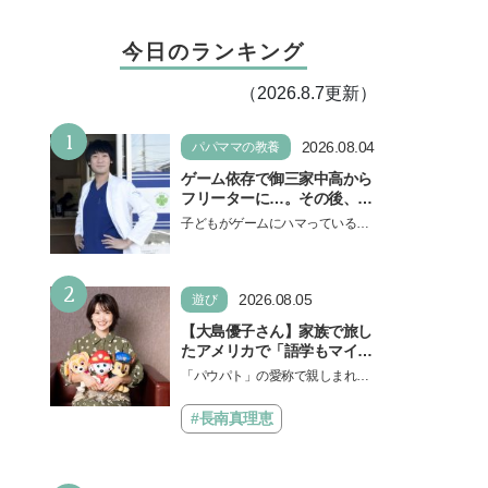
今日のランキング
（2026.8.7更新）
1
2026.08.04
パパママの教養
ゲーム依存で御三家中高から
フリーターに…。その後、医
学部へ逆転合格した現役医師
子どもがゲームにハマっている
が断言「ゲームの経験が受験
と、顔をしかめ、「やめなさ
勉強に役立った」そう考える
い！」という親御さんは多いでし
背景とは
2
ょう。中学受験を控えてい…
2026.08.05
遊び
【大島優子さん】家族で旅し
たアメリカで「語学もマイン
ドも！ 子どもの成長はすごか
「パウパト」の愛称で親しまれる
った」声優をつとめた映画
人気アニメ「パウ・パトロール」
『パウ・パトロール ザ・ダイ
の劇場版シリーズ第3弾、映画『パ
#長南真理恵
ノ・ムービー』ではあきらめ
ウ・パトロール ザ…
なければ何でもできると子ど
もに知ってほしい