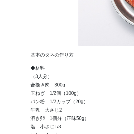
基本のタネの作り方
◆材料
（3人分）
合挽き肉 300g
玉ねぎ 1/2個（100g）
パン粉 1/2カップ（20g）
牛乳 大さじ2
溶き卵 1個分（正味50g）
塩 小さじ1/3