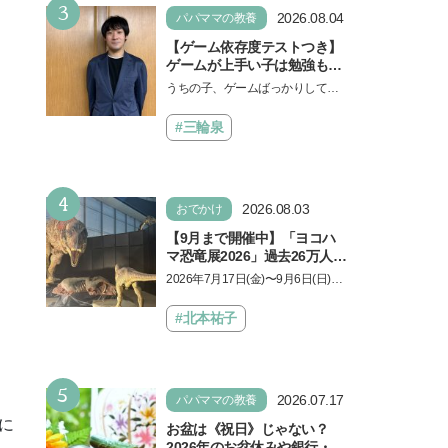
3
2026.08.04
パパママの教養
【ゲーム依存度テストつき】
ゲームが上手い子は勉強もで
きる？御三家中高卒でゲーマ
うちの子、ゲームばっかりしてい
ーの医師・阿部智史さんが教
る、と悩み、「ゲーム禁止」を宣
えるゲームしながら受験で勝
言し、子どもとトラブルになる家
#三輪泉
つためのメソッド
庭は多いもの。でも…
4
2026.08.03
おでかけ
【9月まで開催中】「ヨコハ
マ恐竜展2026」過去26万人を
動員した恐竜展が9年ぶりに
2026年7月17日(金)〜9月6日(日)、
復活！ 夏休みのおでかけで楽
パシフィコ横浜 展示ホールAにて
しむポイントを完全ガイド
「ヨコハマ恐竜展2026〜恐竜の食
#北本祐子
卓大図鑑〜」が開催…
5
2026.07.17
パパママの教養
に
お盆は《祝日》じゃない？
2026年のお盆休みや銀行・役