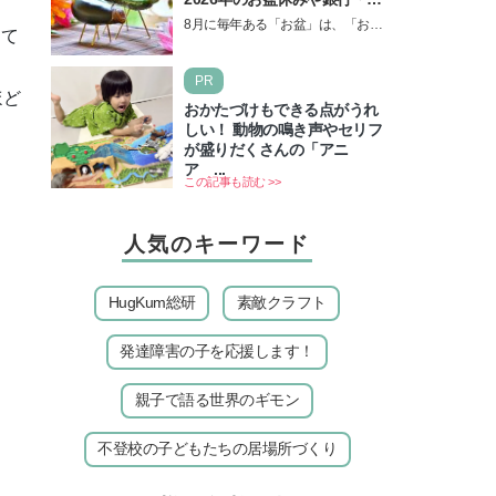
所の営業や交通機関情報も紹
8月に毎年ある「お盆」は、「お盆
して
介
休み」と言われるのに祝日ではな
いのでしょうか？ 当記事では、ま
PR
ずは2026年のお盆…
ほど
おかたづけもできる点がうれ
しい！ 動物の鳴き声やセリフ
が盛りだくさんの「アニ
ア ...
この記事も読む >>
人気のキーワード
HugKum総研
素敵クラフト
発達障害の子を応援します！
親子で語る世界のギモン
不登校の子どもたちの居場所づくり