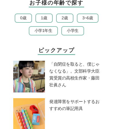
お子様の年齢で探す
0歳
1歳
2歳
3~6歳
小学1年生
小学生
ピックアップ
「自閉症を取ると、僕じゃ
なくなる」。文部科学大臣
賞受賞の高校生作家・藤田
壮眞さん
発達障害をサポートするお
すすめの筆記用具