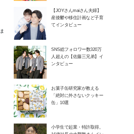
【JOYさんmaiさん夫婦】
産後鬱や移住計画など子育
てインタビュー
ま
SNS総フォロワー数320万
人超えの【佐藤三兄弟】イ
ンタビュー
お菓子缶研究家が教える
「絶対に外さないクッキー
缶」10選
小学生で起業・特許取得。