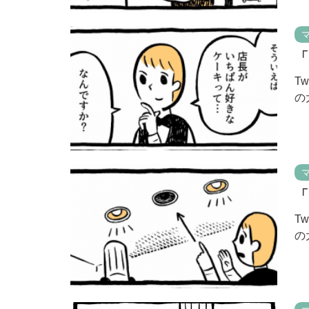
「
T
の
「
T
の