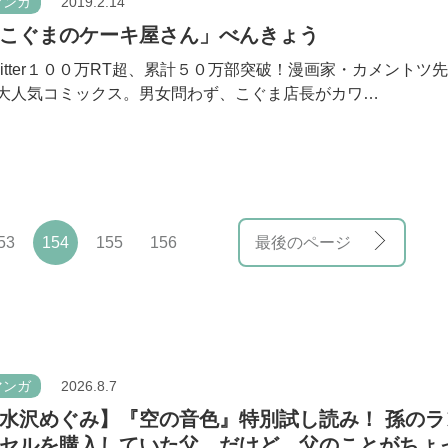
マンガ
2019.2.14
こぐまのケーキ屋さん」べんきょう
witter１００万RT超、累計５０万部突破！漫画家・カメントツ
大人気コミックス。男女問わず、こぐま店長がカワ…
53
154
155
156
最後のページ
マンガ
2026.8.7
水沢めぐみ】『空の音色』特別試し読み！ 孫のラ
セルを購入していた父。だけど、父のことがちょ