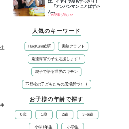
ば、イヤイヤ期もすっきり！
「アンパンマン ことばずか
ん...
この記事も読む >>
人気のキーワード
HugKum総研
素敵クラフト
先生
発達障害の子を応援します！
親子で語る世界のギモン
不登校の子どもたちの居場所づくり
お子様の年齢で探す
先生
0歳
1歳
2歳
3~6歳
小学1年生
小学生