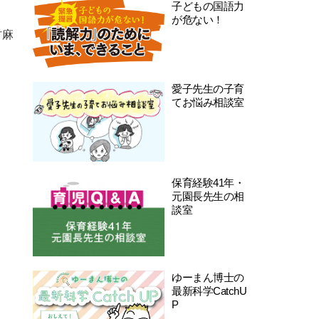
子どもの国語力
が危ない！
村麻
愛子先生の子育
てお悩み相談室
保育経験41年・
元園長先生の相
談室
ゆーまん博士の
最新科学CatchU
P