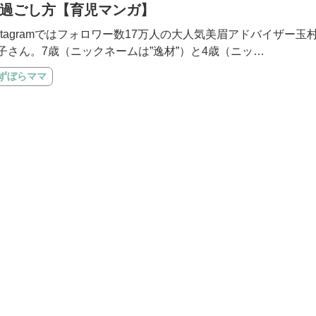
過ごし方【育児マンガ】
nstagramではフォロワー数17万人の大人気美眉アドバイザー玉
子さん。7歳（ニックネームは”逸材”）と4歳（ニッ…
#ずぼらママ