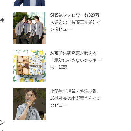
SNS総フォロワー数320万
先生
人超えの【佐藤三兄弟】イ
ンタビュー
お菓子缶研究家が教える
「絶対に外さないクッキー
缶」10選
小学生で起業・特許取得。
16歳社長の水野舞さんイン
タビュー
ン
っ