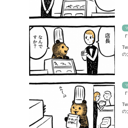
「
T
の
「
T
の