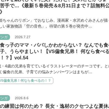
苦手で…《最新５巻発売＆8月31日まで７話無料
》
姫ちゃんのリボン」でおなじみ、漫画家・水沢めぐみさんが描
しい家族物語「空の音色」。待望の第５巻が発売中…
マンガ
2026.7.27
食っ子のママ・パパしかわからない？ なんでも食
子、うらやましい！【VS偏食兄弟！ 何なら食べ
！？】vol.54
歳・4歳の兄弟を育てているイラストレーターのチーコです。と
く偏食の兄弟、子育ての悩みナンバーワンはまちが…
#VS偏食兄弟！何なら食べるの！？
マンガ
2026.8.6
の練習は何のため？ 長女・逸材のクセつよな夏休