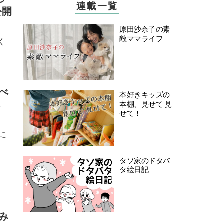
連載一覧
公開
原田沙奈子の素
敵ママライフ
く
べ
本好きキッズの
る
本棚、見せて 見
せて！
に
タソ家のドタバ
タ絵日記
み