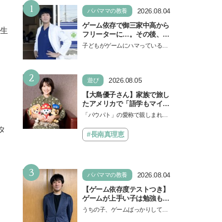
1
2026.08.04
パパママの教養
ゲーム依存で御三家中高から
先生
フリーターに…。その後、医
学部へ逆転合格した現役医師
子どもがゲームにハマっている
が断言「ゲームの経験が受験
と、顔をしかめ、「やめなさ
勉強に役立った」そう考える
い！」という親御さんは多いでし
背景とは
2
ょう。中学受験を控えてい…
2026.08.05
遊び
【大島優子さん】家族で旅し
たアメリカで「語学もマイン
」
ドも！ 子どもの成長はすごか
「パウパト」の愛称で親しまれる
った」声優をつとめた映画
人気アニメ「パウ・パトロール」
タ
『パウ・パトロール ザ・ダイ
の劇場版シリーズ第3弾、映画『パ
#長南真理恵
ノ・ムービー』ではあきらめ
ウ・パトロール ザ…
なければ何でもできると子ど
もに知ってほしい
3
2026.08.04
パパママの教養
【ゲーム依存度テストつき】
ゲームが上手い子は勉強もで
きる？御三家中高卒でゲーマ
うちの子、ゲームばっかりしてい
ーの医師・阿部智史さんが教
る、と悩み、「ゲーム禁止」を宣