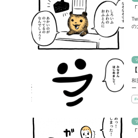
「
T
の
【
和
ー
「