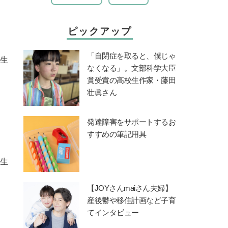
ピックアップ
「自閉症を取ると、僕じゃ
先生
なくなる」。文部科学大臣
賞受賞の高校生作家・藤田
壮眞さん
発達障害をサポートするお
すすめの筆記用具
先生
【JOYさんmaiさん夫婦】
産後鬱や移住計画など子育
てインタビュー