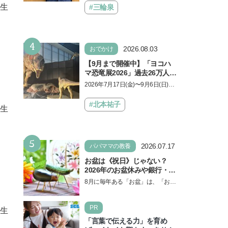
えるゲームしながら受験で勝
言し、子どもとトラブルになる家
先生
#三輪泉
つためのメソッド
庭は多いもの。でも…
4
2026.08.03
おでかけ
【9月まで開催中】「ヨコハ
マ恐竜展2026」過去26万人を
動員した恐竜展が9年ぶりに
2026年7月17日(金)〜9月6日(日)、
復活！ 夏休みのおでかけで楽
パシフィコ横浜 展示ホールAにて
しむポイントを完全ガイド
「ヨコハマ恐竜展2026〜恐竜の食
#北本祐子
先生
卓大図鑑〜」が開催…
5
2026.07.17
パパママの教養
お盆は《祝日》じゃない？
2026年のお盆休みや銀行・役
所の営業や交通機関情報も紹
8月に毎年ある「お盆」は、「お盆
介
休み」と言われるのに祝日ではな
いのでしょうか？ 当記事では、ま
PR
ずは2026年のお盆…
先生
「言葉で伝える力」を育め