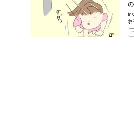
の
I
衣