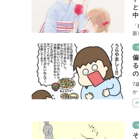
と
中
「
新
偏
る
の
7
か
そ