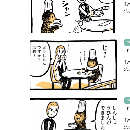
T
の
「
T
の
「
T
の