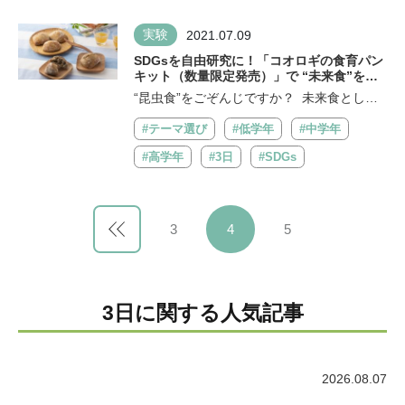
実験
2021.07.09
SDGsを自由研究に！「コオロギの食育パン
キット（数量限定発売）」で “未来食”を学
ぶ
“昆虫食”をごぞんじですか？ 未来食として
注目される「食用コオロギパウダー」を...
#テーマ選び
#低学年
#中学年
#高学年
#3日
#SDGs
3
4
5
3日に関する人気記事
2026.08.07