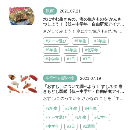
観察
2021.07.21
水にすむ生きもの、海の生きものを かんさ
つしよう！【低～中学年・自由研究アイデ
ア】
さがしてみよう！ 水にすむ生きものたち 池
や ぬまの水は にごってい...
#テーマ選び
#1年生
#2年生
#3年生
#4年生
#低学年
#中学年
#1日
#3日
中学年の調べ物
2021.07.19
「おすし」について調べよう！ すしネタ 巻
きもどし図鑑【低～中学年・自由研究アイデ
ア】
おすしに のっている さかなの ことを「ネ
タ」というよ。人気すしネタの、もとの ...
#2年生
#3年生
#4年生
#テーマ選び
#1年生
#低学年
#中学年
#3日
#1週間