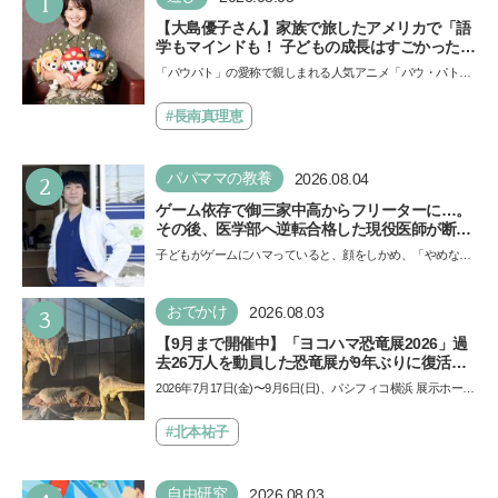
1
【大島優子さん】家族で旅したアメリカで「語
学もマインドも！ 子どもの成長はすごかった」
声優をつとめた映画『パウ・パトロール ザ・ダ
「パウパト」の愛称で親しまれる人気アニメ「パウ・パトロ
イノ・ムービー』ではあきらめなければ何でも
ール」の劇場版シリーズ第3弾、映画『パウ・パトロール
できると子どもに知ってほしい
ザ…
#長南真理恵
2
パパママの教養
2026.08.04
ゲーム依存で御三家中高からフリーターに…。
その後、医学部へ逆転合格した現役医師が断言
「ゲームの経験が受験勉強に役立った」そう考
子どもがゲームにハマっていると、顔をしかめ、「やめなさ
える背景とは
い！」という親御さんは多いでしょう。中学受験を控えて
い…
3
おでかけ
2026.08.03
【9月まで開催中】「ヨコハマ恐竜展2026」過
去26万人を動員した恐竜展が9年ぶりに復活！
夏休みのおでかけで楽しむポイントを完全ガイ
2026年7月17日(金)〜9月6日(日)、パシフィコ横浜 展示ホール
ド
Aにて「ヨコハマ恐竜展2026〜恐竜の食卓大図鑑〜」が開
催…
#北本祐子
自由研究
2026.08.03