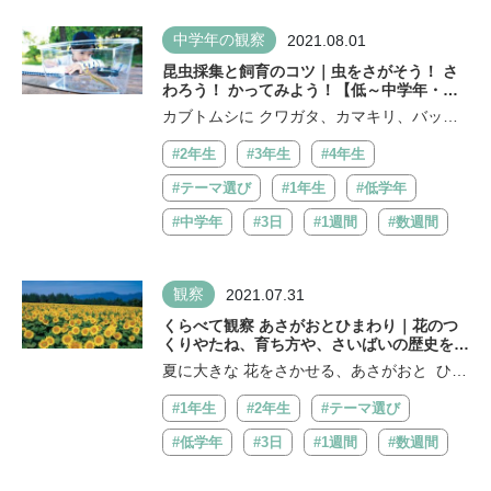
中学年の観察
2021.08.01
昆虫採集と飼育のコツ｜虫をさがそう！ さ
わろう！ かってみよう！【低～中学年・自
由研究アイデア】
カブトムシに クワガタ、カマキリ、バッ
タ...。 かっこいい虫に 出あ...
#2年生
#3年生
#4年生
#テーマ選び
#1年生
#低学年
#中学年
#3日
#1週間
#数週間
観察
2021.07.31
くらべて観察 あさがおとひまわり｜花のつ
くりやたね、育ち方や、さいばいの歴史をま
とめてみよう【低学年・自由研究アイデア】
夏に大きな 花をさかせる、あさがおと ひま
わり。同じ花でも こんなにち...
#1年生
#2年生
#テーマ選び
#低学年
#3日
#1週間
#数週間