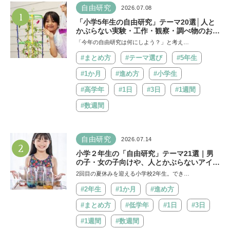
自由研究
2026.07.08
1
「小学5年生の自由研究」テーマ20選│人と
かぶらない実験・工作・観察・調べ物のおす
すめ
「今年の自由研究は何にしよう？」と考え…
#まとめ方
#テーマ選び
#5年生
#1か月
#進め方
#小学生
#高学年
#1日
#3日
#1週間
#数週間
自由研究
2026.07.14
2
小学２年生の「自由研究」テーマ21選｜男
の子・女の子向けや、人とかぶらないアイデ
アも紹介
2回目の夏休みを迎える小学校2年生。でき…
#2年生
#1か月
#進め方
#まとめ方
#低学年
#1日
#3日
#1週間
#数週間