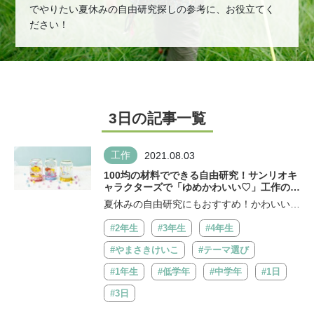
でやりたい夏休みの自由研究探しの参考に、お役立てく
ださい！
3日の記事一覧
工作
2021.08.03
100均の材料でできる自由研究！サンリオキ
ャラクターズで「ゆめかわいい♡」工作の完
成
夏休みの自由研究にもおすすめ！かわいい作
品がいっぱい 本に載っている作品が全部...
#2年生
#3年生
#4年生
#やまさきけいこ
#テーマ選び
#1年生
#低学年
#中学年
#1日
#3日