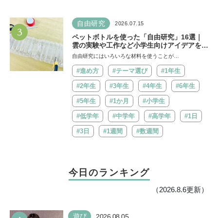
自由研究
2026.07.15
3
ペットボトルを使った「自由研究」16選｜
雲の実験や工作など小学生向けアイデアを紹
介
自由研究にはいろいろな材料を使うことが…
#進め方
#テーマ選び
#1年生
#2年生
#3年生
#4年生
#6年生
#5年生
#1か月
#小学生
#低学年
#中学年
#高学年
#1日
#3日
#1週間
#数週間
今日のランキング
（2026.8.6更新）
遊び
2026.08.05