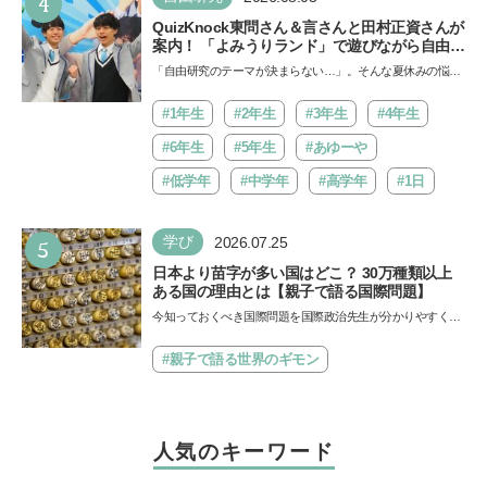
4
QuizKnock東問さん＆言さんと田村正資さんが
案内！ 「よみうりランド」で遊びながら自由研
究が進む期間限定イベントが開催
「自由研究のテーマが決まらない…」。そんな夏休みの悩み
にヒントをくれるイベントが、よみうりランド「グッジョ
バ!!…
#1年生
#2年生
#3年生
#4年生
#6年生
#5年生
#あゆーや
#低学年
#中学年
#高学年
#1日
5
学び
2026.07.25
日本より苗字が多い国はどこ？ 30万種類以上
ある国の理由とは【親子で語る国際問題】
今知っておくべき国際問題を国際政治先生が分かりやすく解
説してくれる「親子で語る国際問題」。今回は、苗字の種
類…
#親子で語る世界のギモン
人気のキーワード