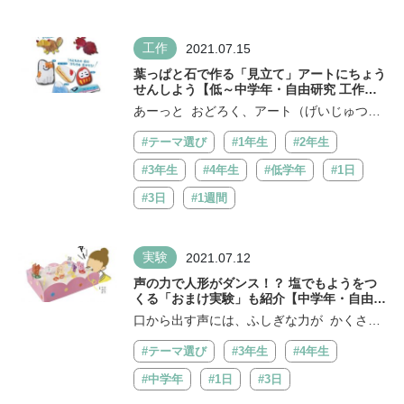
工作
2021.07.15
葉っぱと石で作る「見立て」アートにちょう
せんしよう【低～中学年・自由研究 工作ア
イデア】
あーっと おどろく、アート（げいじゅつ）
さくひんを ごしょうかい！ みんなが ...
#テーマ選び
#1年生
#2年生
#3年生
#4年生
#低学年
#1日
#3日
#1週間
実験
2021.07.12
声の力で人形がダンス！？ 塩でもようをつ
くる「おまけ実験」も紹介【中学年・自由研
究アイデア】
口から出す声には、ふしぎな力が かくされ
ているんだよ。 そんな声のパワー...
#テーマ選び
#3年生
#4年生
#中学年
#1日
#3日