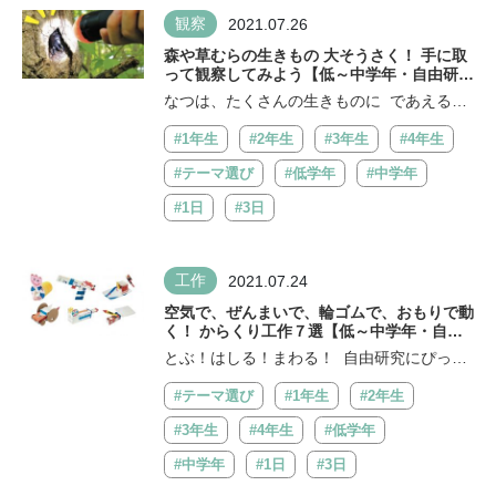
観察
2021.07.26
森や草むらの生きもの 大そうさく！ 手に取
って観察してみよう【低～中学年・自由研究
アイデア】
なつは、たくさんの生きものに であえるき
せつ。 森にすむ生きものたちを、...
#1年生
#2年生
#3年生
#4年生
#テーマ選び
#低学年
#中学年
#1日
#3日
工作
2021.07.24
空気で、ぜんまいで、輪ゴムで、おもりで動
く！ からくり工作７選【低～中学年・自由
研究 工作アイデア】
とぶ！はしる！まわる！ 自由研究にぴった
りの、動く工作にちょうせんしよう。 空...
#テーマ選び
#1年生
#2年生
#3年生
#4年生
#低学年
#中学年
#1日
#3日