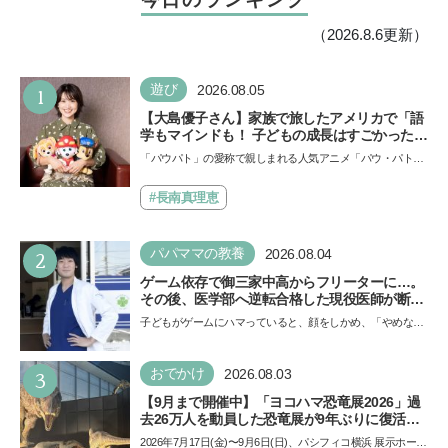
（2026.8.6更新）
1
遊び
2026.08.05
【大島優子さん】家族で旅したアメリカで「語
学もマインドも！ 子どもの成長はすごかった」
声優をつとめた映画『パウ・パトロール ザ・ダ
「パウパト」の愛称で親しまれる人気アニメ「パウ・パトロ
イノ・ムービー』ではあきらめなければ何でも
ール」の劇場版シリーズ第3弾、映画『パウ・パトロール
できると子どもに知ってほしい
ザ…
#長南真理恵
2
パパママの教養
2026.08.04
ゲーム依存で御三家中高からフリーターに…。
その後、医学部へ逆転合格した現役医師が断言
「ゲームの経験が受験勉強に役立った」そう考
子どもがゲームにハマっていると、顔をしかめ、「やめなさ
える背景とは
い！」という親御さんは多いでしょう。中学受験を控えて
い…
3
おでかけ
2026.08.03
【9月まで開催中】「ヨコハマ恐竜展2026」過
去26万人を動員した恐竜展が9年ぶりに復活！
夏休みのおでかけで楽しむポイントを完全ガイ
2026年7月17日(金)〜9月6日(日)、パシフィコ横浜 展示ホール