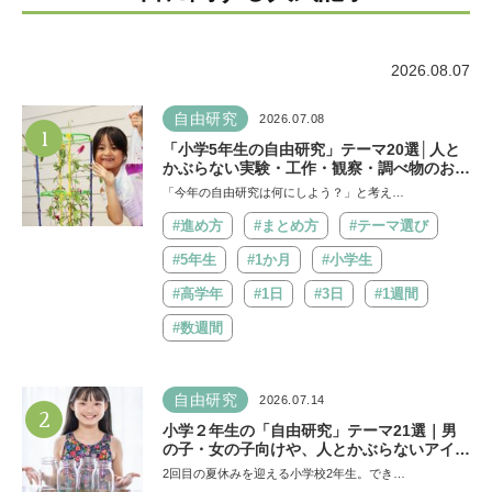
2026.08.07
自由研究
2026.07.08
1
「小学5年生の自由研究」テーマ20選│人と
かぶらない実験・工作・観察・調べ物のおす
すめ
「今年の自由研究は何にしよう？」と考え…
#進め方
#まとめ方
#テーマ選び
#5年生
#1か月
#小学生
#高学年
#1日
#3日
#1週間
#数週間
自由研究
2026.07.14
2
小学２年生の「自由研究」テーマ21選｜男
の子・女の子向けや、人とかぶらないアイデ
アも紹介
2回目の夏休みを迎える小学校2年生。でき…