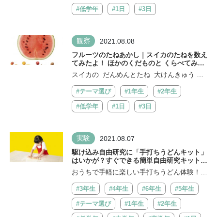
#低学年
#1日
#3日
観察
2021.08.08
フルーツのたねあかし｜スイカのたねを数え
てみたよ！ ほかのくだものと くらべてみよ
う【低学年・自由研究アイデア】
スイカの だんめんとたね 大けんきゅう 夏
のくだものの代表、スイカ1玉に いっ...
#テーマ選び
#1年生
#2年生
#低学年
#1日
#3日
実験
2021.08.07
駆け込み自由研究に「手打ちうどんキット」
はいかが？すぐできる簡単自由研究キット２
選
おうちで手軽に楽しい手打ちうどん体験！お
うち山田うどん手打ちシリーズ「自由研...
#3年生
#4年生
#6年生
#5年生
#テーマ選び
#1年生
#2年生