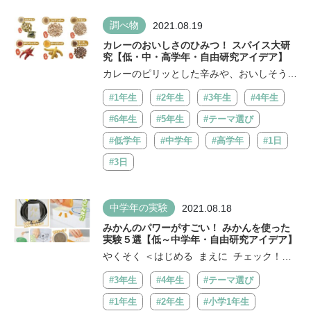
調べ物
2021.08.19
カレーのおいしさのひみつ！ スパイス大研
究【低・中・高学年・自由研究アイデア】
カレーのピリッとした辛みや、おいしそうな
香りは スパイスが入っているから。で...
#1年生
#2年生
#3年生
#4年生
#6年生
#5年生
#テーマ選び
#低学年
#中学年
#高学年
#1日
#3日
中学年の実験
2021.08.18
みかんのパワーがすごい！ みかんを使った
実験５選【低～中学年・自由研究アイデア】
やくそく ＜はじめる まえに チェック！＞
□ざいりょうを切ると...
#3年生
#4年生
#テーマ選び
#1年生
#2年生
#小学1年生