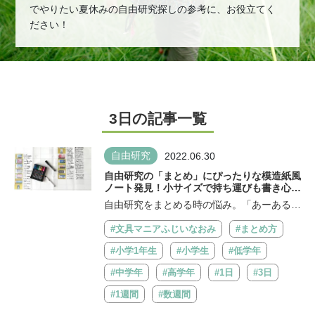
でやりたい夏休みの自由研究探しの参考に、お役立てく
ださい！
3日の記事一覧
自由研究
2022.06.30
自由研究の「まとめ」にぴったりな模造紙風
ノート発見！小サイズで持ち運びも書き心地
もいい♡
自由研究をまとめる時の悩み。「あーあるあ
る」を解決したい！ 自由研究はただ実験...
#文具マニアふじいなおみ
#まとめ方
#小学1年生
#小学生
#低学年
#中学年
#高学年
#1日
#3日
#1週間
#数週間