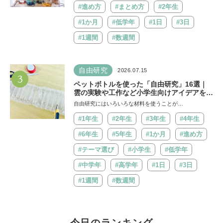
#進め方
#まとめ方
#2年生
#1か月
#低学年
#1日
#3日
#1週間
#数週間
自由研究
2026.07.15
3
ペットボトルを使った「自由研究」16選｜
雲の実験や工作など小学生向けアイデアを紹
介
自由研究にはいろいろな材料を使うことが…
#1年生
#2年生
#3年生
#4年生
#6年生
#5年生
#1か月
#進め方
#テーマ選び
#小学生
#低学年
#中学年
#高学年
#1日
#3日
#1週間
#数週間
今日のランキング