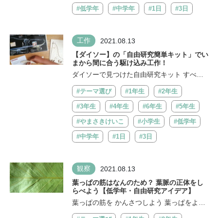
#低学年
#中学年
#1日
#3日
工作
2021.08.13
【ダイソー】の「自由研究簡単キット」でい
まから間に合う駆け込み工作！
ダイソーで見つけた自由研究キット すべて1
00円(税抜) 自由研究に使える何かいいも...
#テーマ選び
#1年生
#2年生
#3年生
#4年生
#6年生
#5年生
#やまさきけいこ
#小学生
#低学年
#中学年
#1日
#3日
観察
2021.08.13
葉っぱの筋はなんのため？ 葉脈の正体をし
らべよう【低学年・自由研究アイデア】
葉っぱの筋を かんさつしよう 葉っぱをよく
見ると、たくさんの こまかい「筋...