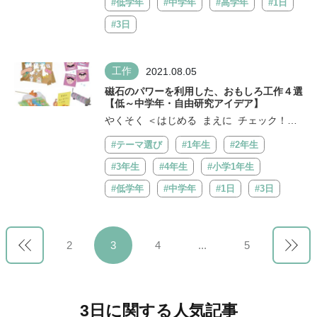
#低学年
#中学年
#高学年
#1日
#3日
工作
2021.08.05
磁石のパワーを利用した、おもしろ工作４選
【低～中学年・自由研究アイデア】
やくそく ＜はじめる まえに チェック！＞
□ざいりょうを切ると...
#テーマ選び
#1年生
#2年生
#3年生
#4年生
#小学1年生
#低学年
#中学年
#1日
#3日
2
3
4
...
5
3日に関する人気記事