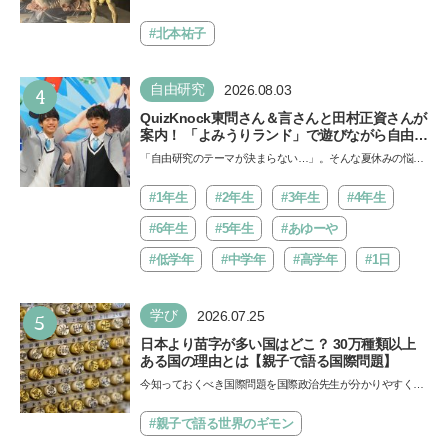
ド
Aにて「ヨコハマ恐竜展2026〜恐竜の食卓大図鑑〜」が開
催…
#北本祐子
4
自由研究
2026.08.03
QuizKnock東問さん＆言さんと田村正資さんが
案内！ 「よみうりランド」で遊びながら自由研
究が進む期間限定イベントが開催
「自由研究のテーマが決まらない…」。そんな夏休みの悩み
にヒントをくれるイベントが、よみうりランド「グッジョ
バ!!…
#1年生
#2年生
#3年生
#4年生
#6年生
#5年生
#あゆーや
#低学年
#中学年
#高学年
#1日
5
学び
2026.07.25
日本より苗字が多い国はどこ？ 30万種類以上
ある国の理由とは【親子で語る国際問題】
今知っておくべき国際問題を国際政治先生が分かりやすく解
説してくれる「親子で語る国際問題」。今回は、苗字の種
類…
#親子で語る世界のギモン