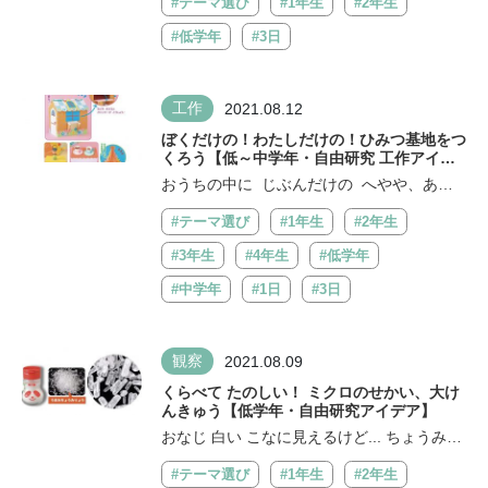
#テーマ選び
#1年生
#2年生
#低学年
#3日
工作
2021.08.12
ぼくだけの！わたしだけの！ひみつ基地をつ
くろう【低～中学年・自由研究 工作アイデ
ア】
おうちの中に じぶんだけの へやや、あこ
がれの おみせを作って あそぼう！ へ...
#テーマ選び
#1年生
#2年生
#3年生
#4年生
#低学年
#中学年
#1日
#3日
観察
2021.08.09
くらべて たのしい！ ミクロのせかい、大け
んきゅう【低学年・自由研究アイデア】
おなじ 白い こなに見えるけど... ちょうみり
ょうの こなを、かくだいして...
#テーマ選び
#1年生
#2年生