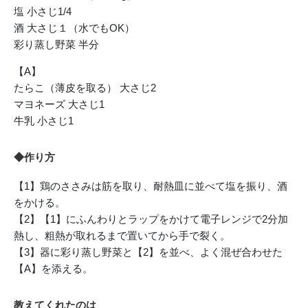
塩 小さじ1/4
酒 大さじ１（水でもOK）
彩り蒸し野菜 半分
【A】
たらこ（薄皮を取る） 大さじ2
マヨネーズ 大さじ1
牛乳 小さじ1
◆作り方
【1】鶏のささみは筋を取り、耐熱皿に並べて塩を振り、酒
をかける。
【2】【1】にふんわりとラップをかけて電子レンジで2分加
熱し、粗熱が取れるまで置いてから手で裂く。
【3】器に彩り蒸し野菜と【2】を並べ、よく混ぜ合わせた
【A】を添える。
教えてくれたのは