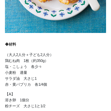
◆材料
（大人2人分＋子ども2人分）
鶏むね肉 1枚（約350g）
塩・こしょう 各少々
小麦粉 適量
サラダ油 大さじ1
赤・黄パプリカ 各1/4個
【A】
溶き卵 1個分
粉チーズ 大さじ1と1/2