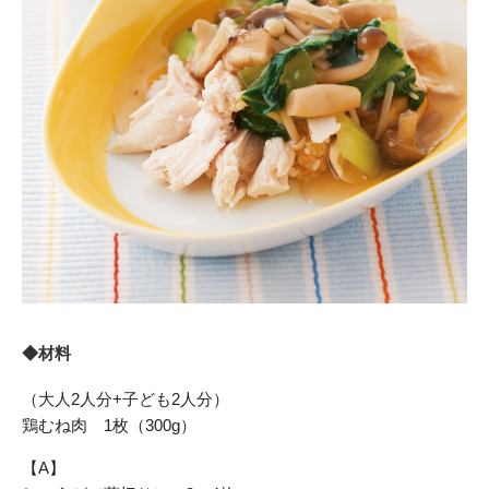
◆材料
（大人2人分+子ども2人分）
鶏むね肉 1枚（300g）
【A】