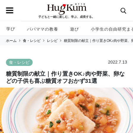
子どもと一緒に楽しむ、学ぶ、成長する。
学び
パパママの教養
遊び
小学生の自由研究ま
ホーム
食・レシピ
レシピ
糖質制限の献立｜作り置きOK♪肉や野菜、
2022.7.13
食・レシピ
糖質制限の献立｜作り置きOK♪肉や野菜、卵な
どの子供も喜ぶ糖質オフおかず31選