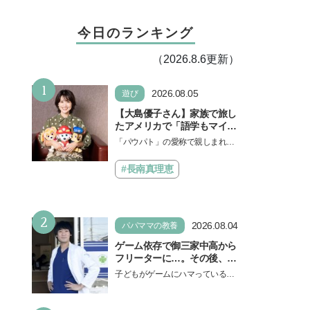
今日のランキング
（2026.8.6更新）
1
2026.08.05
遊び
【大島優子さん】家族で旅し
たアメリカで「語学もマイン
ドも！ 子どもの成長はすごか
「パウパト」の愛称で親しまれる
った」声優をつとめた映画
人気アニメ「パウ・パトロール」
『パウ・パトロール ザ・ダイ
の劇場版シリーズ第3弾、映画『パ
#長南真理恵
ノ・ムービー』ではあきらめ
ウ・パトロール ザ…
なければ何でもできると子ど
もに知ってほしい
2
2026.08.04
パパママの教養
ゲーム依存で御三家中高から
フリーターに…。その後、医
学部へ逆転合格した現役医師
子どもがゲームにハマっている
が断言「ゲームの経験が受験
と、顔をしかめ、「やめなさ
勉強に役立った」そう考える
い！」という親御さんは多いでし
背景とは