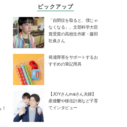
ピックアップ
「自閉症を取ると、僕じゃ
なくなる」。文部科学大臣
賞受賞の高校生作家・藤田
壮眞さん
発達障害をサポートするお
すすめの筆記用具
【JOYさんmaiさん夫婦】
産後鬱や移住計画など子育
てインタビュー
も！
。