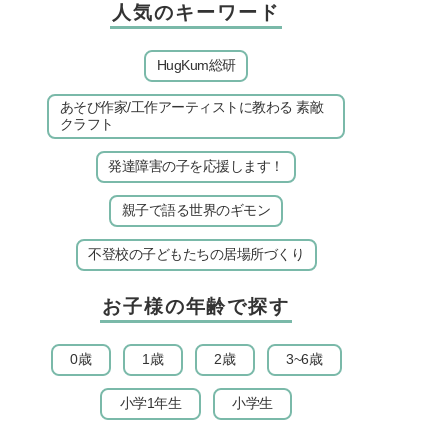
人気のキーワード
HugKum総研
あそび作家/工作アーティストに教わる 素敵
クラフト
発達障害の子を応援します！
親子で語る世界のギモン
不登校の子どもたちの居場所づくり
お子様の年齢で探す
0歳
1歳
2歳
3~6歳
小学1年生
小学生