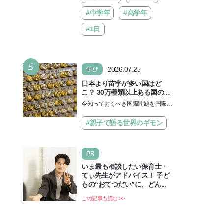
#中学年
#高学年
#1日
5
2026.07.25
学び
日本より苗字が多い国はど
こ？ 30万種類以上ある国の理
由とは【親子で語る国際問
今知っておくべき国際問題を国際政
題】
治先生が分かりやすく解説してくれ
る「親子で語る国際問題」。今回
#親子で語る世界のギモン
は、苗字の種類…
PR
いま最も相談したい保育士・
てぃ先生がアドバイス！ 子ど
もの“おてつだい”に、どん...
この記事も読む >>