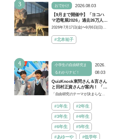
3
ょう。中学受験を控えてい…
2026.08.03
おでかけ
【9月まで開催中】「ヨコハ
マ恐竜展2026」過去26万人を
動員した恐竜展が9年ぶりに
2026年7月17日(金)〜9月6日(日)、
復活！ 夏休みのおでかけで楽
パシフィコ横浜 展示ホールAにて
しむポイントを完全ガイド
「ヨコハマ恐竜展2026〜恐竜の食
#北本祐子
卓大図鑑〜」が開催…
4
2026.
小学生の自由研究ま
08.03
るわかりナビ！
QuizKnock東問さん＆言さん
と田村正資さんが案内！ 「よ
みうりランド」で遊びながら
「自由研究のテーマが決まらな
自由研究が進む期間限定イベ
い…」。そんな夏休みの悩みにヒ
ントが開催
ントをくれるイベントが、よみう
#1年生
#2年生
りランド「グッジョバ!!…
#3年生
#4年生
#6年生
#5年生
#あゆーや
#低学年