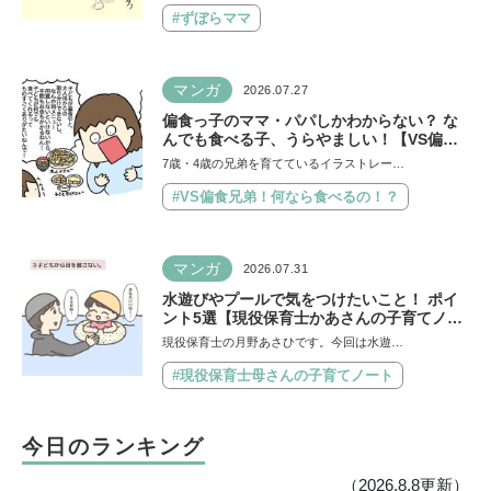
#ずぼらママ
マンガ
2026.07.27
偏食っ子のママ・パパしかわからない？ な
んでも食べる子、うらやましい！【VS偏食
兄弟！ 何なら食べるの！？】vol.54
7歳・4歳の兄弟を育てているイラストレー…
#VS偏食兄弟！何なら食べるの！？
マンガ
2026.07.31
水遊びやプールで気をつけたいこと！ ポイ
ント5選【現役保育士かあさんの子育てノー
ト】
現役保育士の月野あさひです。今回は水遊…
#現役保育士母さんの子育てノート
今日のランキング
（2026.8.8更新）