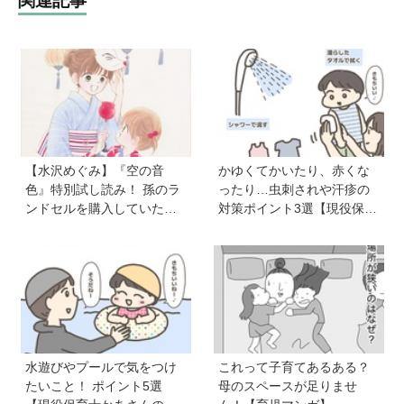
関連記事
【水沢めぐみ】『空の音
かゆくてかいたり、赤くな
色』特別試し読み！ 孫のラ
ったり…虫刺されや汗疹の
ンドセルを購入していた
対策ポイント3選【現役保育
父。だけど、父のことがち
士かあさんの子育てノー
ょっと苦手で…《最新５巻
ト】
発売＆8月31日まで７話無料
公開中》
水遊びやプールで気をつけ
これって子育てあるある？
たいこと！ ポイント5選
母のスペースが足りませ