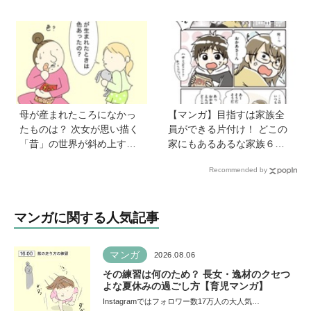
児マンガ】
母が産まれたころになかっ
【マンガ】目指すは家族全
たものは？ 次女が思い描く
員ができる片付け！ どこの
「昔」の世界が斜め上すぎ
家にもあるあるな家族６人
た【育児マンガ】
魔窟部屋からの脱出劇は共
Recommended by
感の嵐
マンガに関する人気記事
マンガ
2026.08.06
その練習は何のため？ 長女・逸材のクセつ
よな夏休みの過ごし方【育児マンガ】
Instagramではフォロワー数17万人の大人気…