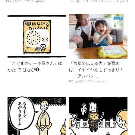
ん...
PR(セガフェイブ｜HugKum)
PR(花王アタックキュキュット｜Hugkum)
「こぐまのケーキ屋さん」ゆ
「言葉で伝える力」を育め
かた で はなび❶
ば、イヤイヤ期もすっきり！
「アンパン...
PR（セガフェイブ｜HugKum）