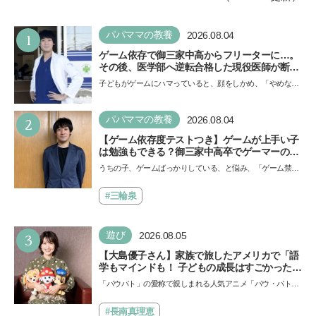
1
パパママの教養
2026.08.04
ゲーム依存で御三家中高からフリーターに…。
その後、医学部へ逆転合格した現役医師が断言
「ゲームの経験が受験勉強に役立った」そう考
子どもがゲームにハマっていると、顔をしかめ、「やめなさ
える背景とは
い！」という親御さんは多いでしょう。中学受験を控えて
い…
2
パパママの教養
2026.08.04
【ゲーム依存度テストつき】ゲームが上手い子
は勉強もできる？御三家中高卒でゲーマーの医
師・阿部智史さんが教えるゲームしながら受験
うちの子、ゲームばっかりしている、と悩み、「ゲーム禁
で勝つためのメソッド
止」を宣言し、子どもとトラブルになる家庭は多いもの。で
も…
#三輪泉
3
遊び
2026.08.05
【大島優子さん】家族で旅したアメリカで「語
学もマインドも！ 子どもの成長はすごかった」
声優をつとめた映画『パウ・パトロール ザ・ダ
「パウパト」の愛称で親しまれる人気アニメ「パウ・パトロ
イノ・ムービー』ではあきらめなければ何でも
ール」の劇場版シリーズ第3弾、映画『パウ・パトロール
できると子どもに知ってほしい
ザ…
#長南真理恵