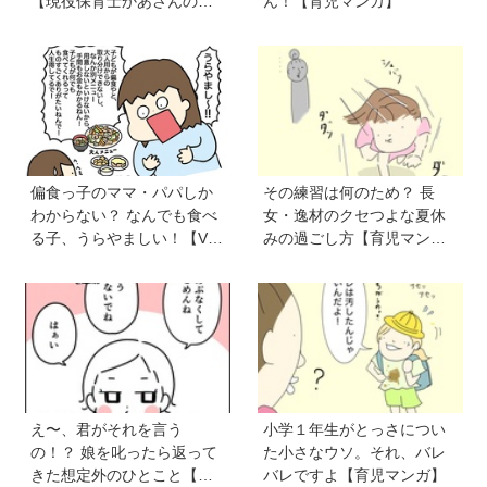
【現役保育士かあさんの子
ん！【育児マンガ】
育てノート】
偏食っ子のママ・パパしか
その練習は何のため？ 長
わからない？ なんでも食べ
女・逸材のクセつよな夏休
る子、うらやましい！【VS
みの過ごし方【育児マン
偏食兄弟！ 何なら食べる
ガ】
の！？】vol.54
え〜、君がそれを言う
小学１年生がとっさについ
の！？ 娘を叱ったら返って
た小さなウソ。それ、バレ
きた想定外のひとこと【育
バレですよ【育児マンガ】