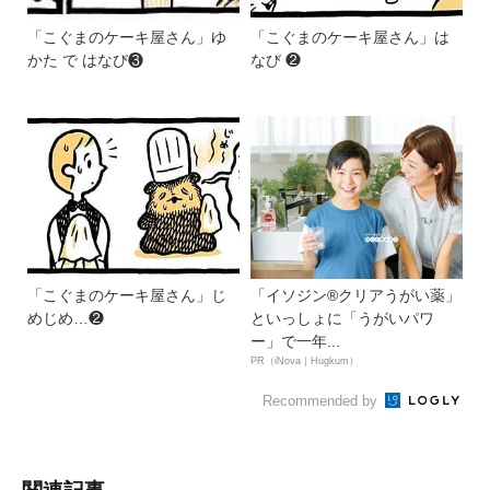
「こぐまのケーキ屋さん」ゆ
「こぐまのケーキ屋さん」は
かた で はなび❸
なび ❷
「こぐまのケーキ屋さん」じ
「イソジン®クリアうがい薬」
めじめ…❷
といっしょに「うがいパワ
ー」で一年...
PR（iNova｜Hugkum）
Recommended by