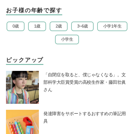
お子様の年齢で探す
0歳
1歳
2歳
3~6歳
小学1年生
小学生
ピックアップ
「自閉症を取ると、僕じゃなくなる」。文
部科学大臣賞受賞の高校生作家・藤田壮眞
さん
発達障害をサポートするおすすめの筆記用
具