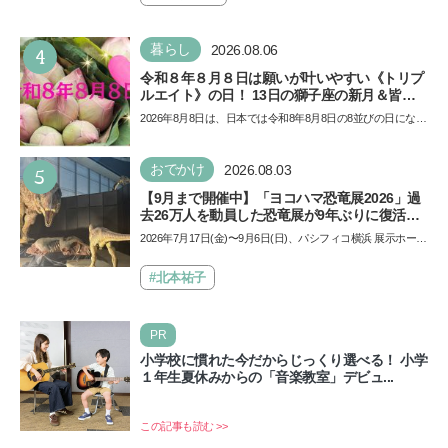
4
暮らし
2026.08.06
令和８年８月８日は願いが叶いやすい《トリプ
ルエイト》の日！ 13日の獅子座の新月＆皆既
日食の影響にも注目
2026年8月8日は、日本では令和8年8月8日の8並びの日になり
ます。そしてこの日は、「ライオンズゲート」というとっ
て…
5
おでかけ
2026.08.03
【9月まで開催中】「ヨコハマ恐竜展2026」過
去26万人を動員した恐竜展が9年ぶりに復活！
夏休みのおでかけで楽しむポイントを完全ガイ
2026年7月17日(金)〜9月6日(日)、パシフィコ横浜 展示ホール
ド
Aにて「ヨコハマ恐竜展2026〜恐竜の食卓大図鑑〜」が開
催…
#北本祐子
PR
小学校に慣れた今だからじっくり選べる！ 小学
１年生夏休みからの「音楽教室」デビュ...
この記事も読む >>