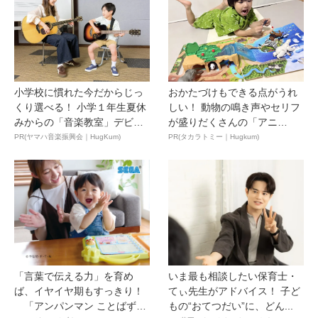
小学校に慣れた今だからじっ
おかたづけもできる点がうれ
くり選べる！ 小学１年生夏休
しい！ 動物の鳴き声やセリフ
みからの「音楽教室」デビ
が盛りだくさんの「アニ
ュ...
ア ...
PR(ヤマハ音楽振興会｜HugKum)
PR(タカラトミー｜Hugkum)
「言葉で伝える力」を育め
いま最も相談したい保育士・
ば、イヤイヤ期もすっきり！
てぃ先生がアドバイス！ 子ど
「アンパンマン ことばずか
もの“おてつだい”に、どん...