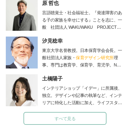
原 哲也
言語聴覚士・社会福祉士。
『発達障害のあ
る子の家族を幸せにする』ことを志に、一
般
社団法人
WAKUWAKU PROJECT
JAPAN
を長野県諏訪市に創設。発達障害の
汐見稔幸
ある子の
プライベートレッスンやワークシ
ョップ、保育士や教諭を対象にした講座を
東京大学名誉教授。日本保育学会会長。一
運営してい
る。著書に『発達障害のある子
般社団法人家族・
保育デザイン研究所
理
と家族が幸せになる方法』（学苑社）、
事。専門は教育学、保育学、育児学。NHK
『発達障害の子
の療育が全部わかる本』
Eテレの『すくすく子育て』の出演でもお
（講談社）がある。
土橋陽子
なじみ。保育者と保護者の交流誌『
エデュ
カーレ
』編集長。著書に『新装版 0～3歳
インテリアショップ「イデー」に所属後、
能力を育てる 好奇心を引き出す』（主婦
独立。デザインや記事の執筆など、インテ
の友社）、『3～6歳 能力を伸ばす 個性
リアに特化した活動に加え、ライフスタイ
を光らせる』（主婦の友社）など多数。
ルのコンサルティングなども行う。 家族
の時間に笑顔を増やすアナログ時計「funp
すべて見る
unclock」シリーズデザイナー。仕事と並