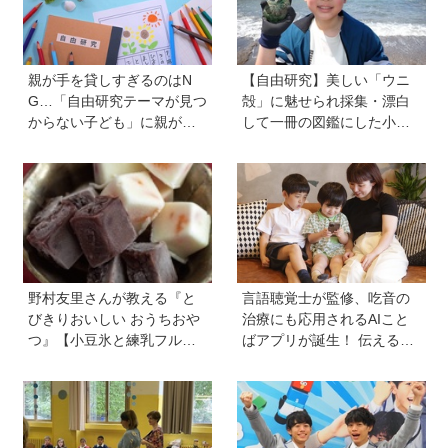
んな変化が起こるのかを徹
底検証！
親が手を貸しすぎるのはN
【自由研究】美しい「ウニ
G…「自由研究テーマが見つ
殻」に魅せられ採集・漂白
からない子ども」に親がで
して一冊の図鑑にした小学5
きることは？ 非認知能力の
年生の舘 賢聖さん。「興味
専門家・井上顕滋先生が解
があることにとことん真っ
説
直ぐ！」世界でひとつだけ
のウニ殻図鑑で魅力を伝え
たい
野村友里さんが教える『と
言語聴覚士が監修、吃音の
びきりおいしい おうちおや
治療にも応用されるAIこと
つ』【小豆氷と練乳フルー
ばアプリが誕生！ 伝える力
ツ氷】は暑い夏にぴった
を育み、親子の会話を楽し
り！ 小学生でもお手伝いで
める「ことたね」の魅力と
きる
は