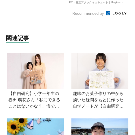
PR（花王アタックキュキュット｜Hugkum）
Recommended by
関連記事
【自由研究】小学一年生の
趣味のお菓子作りの中から
春田 萌花さん「私にできる
湧いた疑問をもとに作った
ことはないかな？」海で拾
自学ノートが【自由研究コ
ったプラスチックを万華鏡
ンクール小学８年生賞】を
に！ 捨てるはずのクレヨン
受賞した工藤桜子さん。砂
をもう一度使えるように！
糖の種類を変えることで、
おうちでできるSDGsに挑戦
クッキーの出来上がりにど