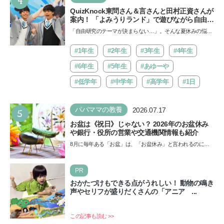
QuizKnock東問さん＆言さんと田村正資さんが
案内！ 「よみうりランド」で遊びながら自由研
究が進む期間限定イベントが開催
「自由研究のテーマが決まらない…」。そんな夏休みの悩み
にヒントをくれるイベントが、よみうりランド「グッジョ
バ!!…
#1年生
#2年生
#3年生
#4年生
#6年生
#5年生
#あゆーや
#低学年
#中学年
#高学年
#1日
5
パパママの教養
2026.07.17
お盆は《祝日》じゃない？ 2026年のお盆休み
や銀行・役所の営業や交通機関情報も紹介
8月に毎年ある「お盆」は、「お盆休み」と言われるのに祝
日ではないのでしょうか？ 当記事では、まずは2026年のお
盆…
PR
おかたづけもできる点がうれしい！ 動物の鳴き
声やセリフが盛りだくさんの「アニア ...
この記事も読む >>