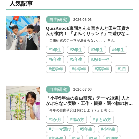
人気記事
自由研究
2026.08.03
QuizKnock東問さん＆言さんと田村正資さ
んが案内！ 「よみうりランド」で遊びなが
ら自由研究が進む期間限定イベントが開催
「自由研究のテーマが決まらない…」。そん…
#1年生
#2年生
#3年生
#4年生
#6年生
#5年生
#あゆーや
#低学年
#中学年
#高学年
#1日
自由研究
2026.07.08
「小学5年生の自由研究」テーマ20選│人と
かぶらない実験・工作・観察・調べ物のおす
すめ
「今年の自由研究は何にしよう？」と考え…
#1か月
#進め方
#まとめ方
#テーマ選び
#5年生
#小学生
#高学年
#1日
#3日
#1週間