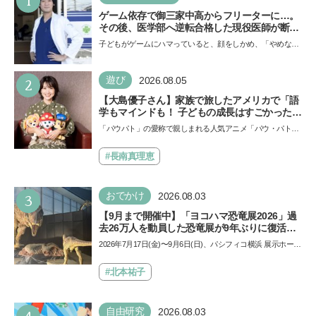
ゲーム依存で御三家中高からフリーターに…。
その後、医学部へ逆転合格した現役医師が断言
「ゲームの経験が受験勉強に役立った」そう考
子どもがゲームにハマっていると、顔をしかめ、「やめなさ
える背景とは
い！」という親御さんは多いでしょう。中学受験を控えて
い…
2
遊び
2026.08.05
【大島優子さん】家族で旅したアメリカで「語
学もマインドも！ 子どもの成長はすごかった」
声優をつとめた映画『パウ・パトロール ザ・ダ
「パウパト」の愛称で親しまれる人気アニメ「パウ・パトロ
イノ・ムービー』ではあきらめなければ何でも
ール」の劇場版シリーズ第3弾、映画『パウ・パトロール
できると子どもに知ってほしい
ザ…
#長南真理恵
3
おでかけ
2026.08.03
【9月まで開催中】「ヨコハマ恐竜展2026」過
去26万人を動員した恐竜展が9年ぶりに復活！
夏休みのおでかけで楽しむポイントを完全ガイ
2026年7月17日(金)〜9月6日(日)、パシフィコ横浜 展示ホール
ド
Aにて「ヨコハマ恐竜展2026〜恐竜の食卓大図鑑〜」が開
催…
#北本祐子
4
自由研究
2026.08.03