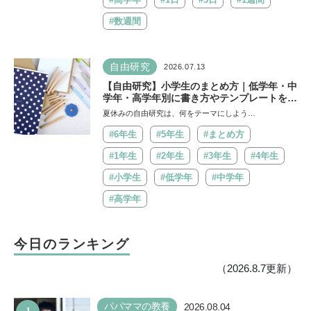
#数週間
自由研究
2026.07.13
【自由研究】小学生のまとめ方｜低学年・中
学年・高学年別に書き方やテンプレートを紹
介
夏休みの自由研究は、何をテーマにしよう…
#6年生
#5年生
#まとめ方
#1年生
#2年生
#3年生
#4年生
#小学生
#低学年
#中学年
#高学年
今日のランキング
（2026.8.7更新）
1
パパママの教養
2026.08.04