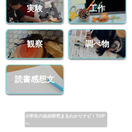
実験
工作
観察
調べ物
読書感想文
小学生の自由研究まるわかりナビ！TOP
へ