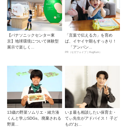
【パナソニックセンター東
「言葉で伝える力」を育め
京】地球環境について体験型
ば、イヤイヤ期もすっきり！
展示で楽しく...
「アンパン...
PR（セガフェイブ｜HugKum）
13歳の野菜ソムリエ・緒方湊
いま最も相談したい保育士・
くんと学ぶSDGs。廃棄される
てぃ先生がアドバイス！ 子ど
野菜...
もの“お...