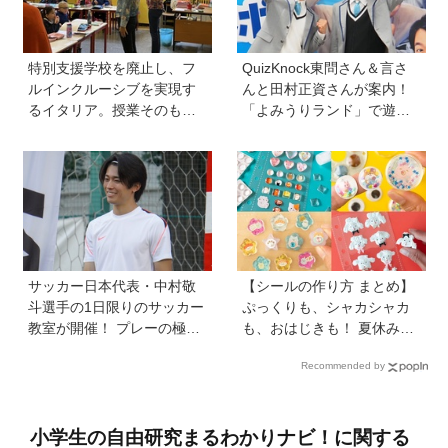
特別支援学校を廃止し、フ
QuizKnock東問さん＆言さ
ルインクルーシブを実現す
んと田村正資さんが案内！
るイタリア。授業そのもの
「よみうりランド」で遊び
を、多様な子どもが参加し
ながら自由研究が進む期間
やすい形に【言語聴覚士 原
限定イベントが開催
先生が伝える世界のインク
ルーシブ教育】
サッカー日本代表・中村敬
【シールの作り方 まとめ】
斗選手の1日限りのサッカー
ぷっくりも、シャカシャカ
教室が開催！ プレーの極意
も、おはじきも！ 夏休みの
から子ども時代の話まで…
おうち時間にシールを作ろ
Recommended by
学びと笑顔あふれる大盛況
う♪
イベントを詳しくレポ
小学生の自由研究まるわかりナビ！に関する