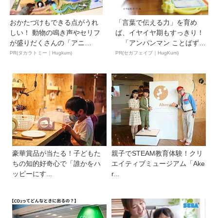
おかたづけもできる点がうれ
「言葉で伝える力」を育め
しい！ 動物の鳴き声やセリフ
ば、イヤイヤ期もすっきり！
が盛りだくさんの「アニ
「アンパンマン ことばずか
ア ...
ん...
PR(タカラトミー｜Hugkum)
PR(セガフェイブ｜HugKum)
豪華賞品が当たる！子どもた
親子でSTEAM教育体験！クリ
ちの知的好奇心で「誰かをハ
エイティブミュージアム「Ake
ッピーにす...
r...