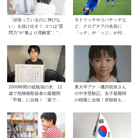
「頑張っているのに伸びな
モドリッチやコバチッチな
い」を抜け出す！ コツは“質
ど、クロアチアの名前に
問力”や“量より理解度”、“面
「ッチ」や「ッジ」が付く
談は作戦会議”など。中学受
のはなぜ？【親子で語る国
験の専門家に聞く、伸びる
際問題】
学び方と親のサポート術
2000時間の猛勉強の末、11
東大卒アナ・磯貝初奈さん
歳で危険物取扱者の最難関
の中学受験記。女子最難関
「甲種」に合格！「家で両
の桜蔭に合格！併願校も魅
親が勉強する姿を見て、僕
力を感じた渋渋に。母親の
もやらなきゃと思った」
声かけは「睡眠が何より大
事」「勉強イヤならしなく
ていいよ」