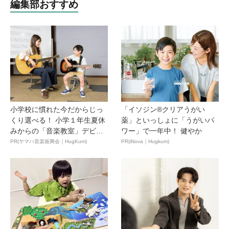
編集部おすすめ
小学校に慣れた今だからじっ
「イソジン®クリアうがい
くり選べる！ 小学１年生夏休
薬」といっしょに「うがいパ
みからの「音楽教室」デビ
ワー」で一年中！ 健やか
ュ...
PR(ヤマハ音楽振興会｜HugKum)
PR(iNova｜Hugkum)