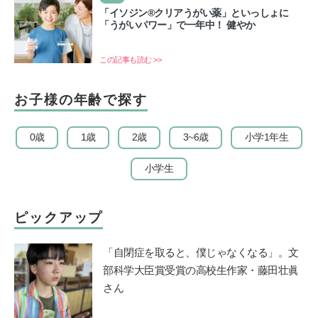
「イソジン®クリアうがい薬」といっしょに
「うがいパワー」で一年中！ 健やか
この記事も読む >>
お子様の年齢で探す
0歳
1歳
2歳
3~6歳
小学1年生
小学生
ピックアップ
「自閉症を取ると、僕じゃなくなる」。文
部科学大臣賞受賞の高校生作家・藤田壮眞
さん