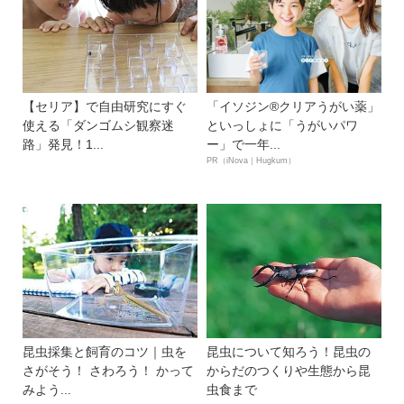
【セリア】で自由研究にすぐ
「イソジン®クリアうがい薬」
使える「ダンゴムシ観察迷
といっしょに「うがいパワ
路」発見！1...
ー」で一年...
PR（iNova｜Hugkum）
昆虫採集と飼育のコツ｜虫を
昆虫について知ろう！昆虫の
さがそう！ さわろう！ かって
からだのつくりや生態から昆
みよう...
虫食まで