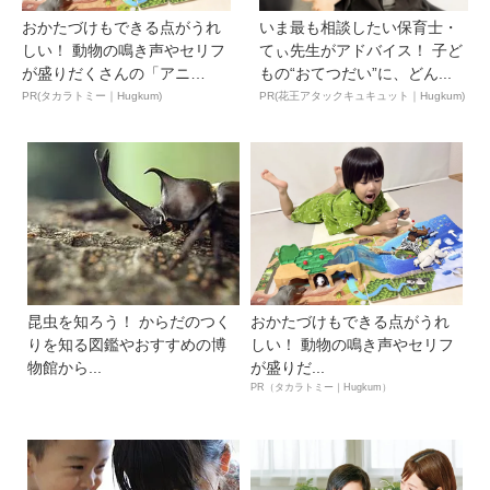
おかたづけもできる点がうれ
いま最も相談したい保育士・
しい！ 動物の鳴き声やセリフ
てぃ先生がアドバイス！ 子ど
が盛りだくさんの「アニ
もの“おてつだい”に、どん...
ア ...
PR(タカラトミー｜Hugkum)
PR(花王アタックキュキュット｜Hugkum)
昆虫を知ろう！ からだのつく
おかたづけもできる点がうれ
りを知る図鑑やおすすめの博
しい！ 動物の鳴き声やセリフ
物館から...
が盛りだ...
PR（タカラトミー｜Hugkum）