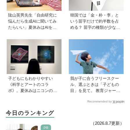
隂山英男先生「自由研究に
韓国では「金・朴・李」と
悩んだら生成AIに聞いてみ
いう苗字だけで約半数を占
たらいい」夏休みはAIを活
める？ 苗字の種類が少ない
用して主体的に楽しんで、
のはなぜ？ 【親子で語る国
今しかできないことをして
際問題】
ほしい
子どもにもわかりやすい
我が子に合うフリースクー
《科学とアートのコラ
ル、選ぶときは「子どもの
ボ》。夏休みはニコンの特
目」を見て。 教育ジャーナ
別展示「ミクロの世界 」
リストおおたとしまささん
Recommended by
へ！【高校生以下無料】
が提唱する見極めの視点と
「ひとつに絞らない」付き
今日のランキング
合い方
（2026.8.7更新）
PR