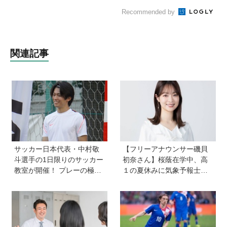
Recommended by
関連記事
サッカー日本代表・中村敬
【フリーアナウンサー磯貝
斗選手の1日限りのサッカー
初奈さん】桜蔭在学中、高
教室が開催！ プレーの極意
１の夏休みに気象予報士試
から子ども時代の話まで…
験に合格！現在も東大大学
学びと笑顔あふれる大盛況
院で「学ぶ楽しさ」をずっ
イベントを詳しくレポ
と持ち続ける秘訣とは。親
も「楽しい」をバックアッ
プする方法も