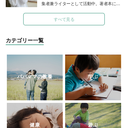
18年6月より現職。講演・ワークショッ
集者兼ライターとして活動中。著者本に日
プ・コンサルティングを通じて日本の子ど
本の食文化を守るべく企画した「おにぎ
もがおかれる環境の質の底上げに尽力中。
り」（グラフィック社）がある。NHKやラ
すべて見る
ジオ番組J-Waveロハスモーニングなど多
数のメディアに出演し、全国のおにぎり文
化を語る。両親を病気で亡くしたことをき
カテゴリー一覧
っかけに、“人は、食べるもので体がつく
られている”ということを改めて実感。食
の大切さに目覚め、管理栄養士を目指すべ
く大学へ進学。2023年春、国家試験に合格
し、管理栄養士となる。
パパママの教養
学ぶ
健康
遊ぶ