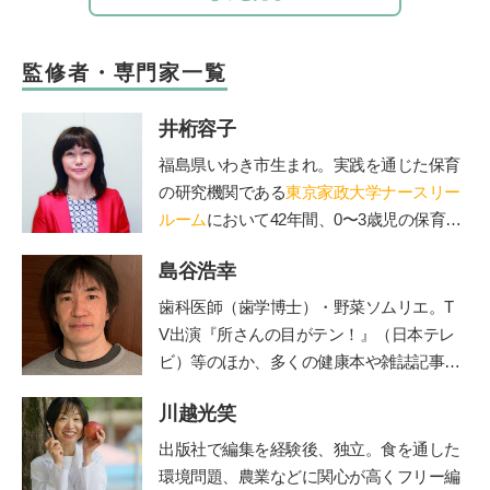
監修者・専門家一覧
井桁容子
福島県いわき市生まれ。実践を通じた保育
の研究機関である
東京家政大学ナースリー
ルーム
において42年間、0〜3歳児の保育の
実践と研究に従事。保育現場から抽出した
島谷浩幸
子どもの本質、質の高い保育の在り方につ
いて数多くの実践研究や講演、NHK Eテレ
歯科医師（歯学博士）・野菜ソムリエ。T
「すくすく子育て」「いないいないばぁ」
V出演『所さんの目がテン！』（日本テレ
などメディア出演、子ども番組監修、ＤＶ
ビ）等のほか、多くの健康本や雑誌記事・
Ｄ制作、親子向け音楽ＣＤ監修、著書多
連載を執筆。二児の父でもある。ブログ「
数。代表作に「ていねいなまなざしでみる
川越光笑
由流里舎農園
」は日本野菜ソムリエ協会公
乳幼児保育」「ありのまま子育て」「保育
認。
Twitter
も更新中。
出版社で編集を経験後、独立。食を通した
でつむぐ子どもと親のいい関係」など。20
環境問題、農業などに関心が高くフリー編