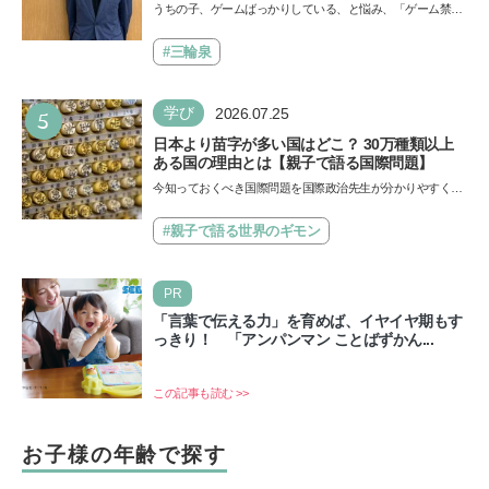
師・阿部智史さんが教えるゲームしながら受験
うちの子、ゲームばっかりしている、と悩み、「ゲーム禁
で勝つためのメソッド
止」を宣言し、子どもとトラブルになる家庭は多いもの。で
も…
#三輪泉
5
学び
2026.07.25
日本より苗字が多い国はどこ？ 30万種類以上
ある国の理由とは【親子で語る国際問題】
今知っておくべき国際問題を国際政治先生が分かりやすく解
説してくれる「親子で語る国際問題」。今回は、苗字の種
類…
#親子で語る世界のギモン
PR
「言葉で伝える力」を育めば、イヤイヤ期もす
っきり！ 「アンパンマン ことばずかん...
この記事も読む >>
お子様の年齢で探す