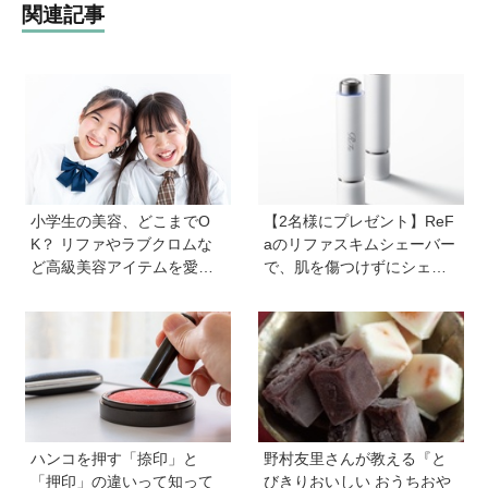
関連記事
小学生の美容、どこまでO
【2名様にプレゼント】ReF
K？ リファやラブクロムな
aのリファスキムシェーバー
ど高級美容アイテムを愛用
で、肌を傷つけずにシェー
する子どもたちも。親の5割
ビング♪ なめらかな夏肌を手
以上が美容に肯定的【HugK
に入れて！
um総研】
ハンコを押す「捺印」と
野村友里さんが教える『と
「押印」の違いって知って
びきりおいしい おうちおや