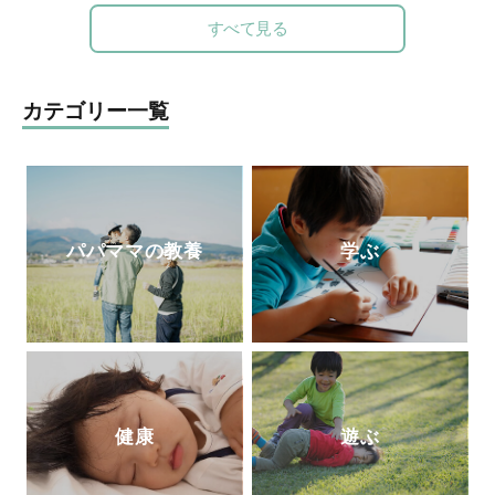
差」を埋めるべく全国を奔走中。
https://life-
すべて見る
is-tech.com/
カテゴリー一覧
パパママの教養
学ぶ
健康
遊ぶ