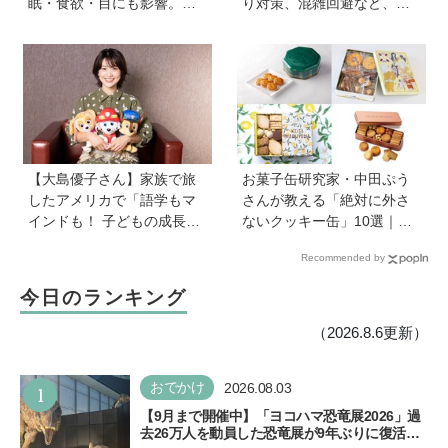
眠・食欲・目にも影響。専
り対策、混雑回避など、お
門家に教わる屋外のメリッ
出かけのポイントを保護者
トと、猛暑日の室内あそび
1,217人に調査【HugKum総
の工夫
研】
【大島優子さん】家族で旅
お菓子缶研究家・中田ぷう
したアメリカで「語学もマ
さんが教える「絶対に外さ
インドも！ 子どもの成長は
ないクッキー缶」10選｜マ
すごかった」声優をつとめ
マ友や義実家への贈り物、
Recommended by
た映画『パウ・パトロール
自分へのご褒美に！
ザ・ダイノ・ムービー』で
今日のランキング
はあきらめなければ何でも
できると子どもに知ってほ
（2026.8.6更新）
しい
1
おでかけ
2026.08.03
【9月まで開催中】「ヨコハマ恐竜展2026」過
去26万人を動員した恐竜展が9年ぶりに復活！