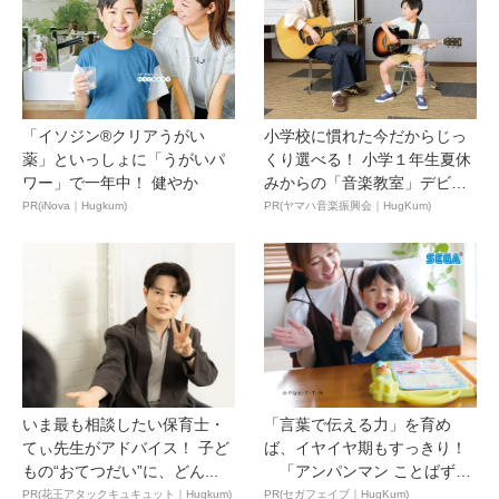
「イソジン®クリアうがい
小学校に慣れた今だからじっ
薬」といっしょに「うがいパ
くり選べる！ 小学１年生夏休
ワー」で一年中！ 健やか
みからの「音楽教室」デビ
ュ...
PR(iNova｜Hugkum)
PR(ヤマハ音楽振興会｜HugKum)
いま最も相談したい保育士・
「言葉で伝える力」を育め
てぃ先生がアドバイス！ 子ど
ば、イヤイヤ期もすっきり！
もの“おてつだい”に、どん...
「アンパンマン ことばずか
ん...
PR(花王アタックキュキュット｜Hugkum)
PR(セガフェイブ｜HugKum)