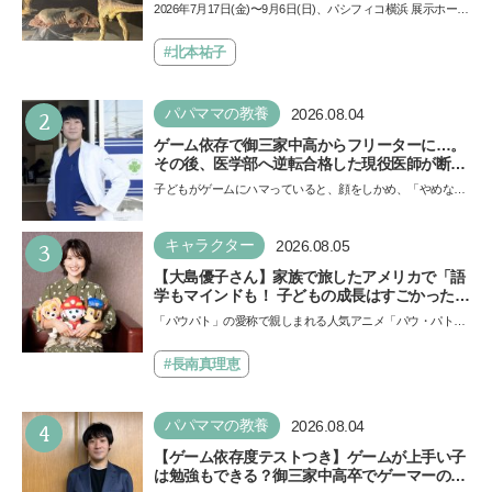
夏休みのおでかけで楽しむポイントを完全ガイ
2026年7月17日(金)〜9月6日(日)、パシフィコ横浜 展示ホール
ド
Aにて「ヨコハマ恐竜展2026〜恐竜の食卓大図鑑〜」が開
催…
#北本祐子
2
パパママの教養
2026.08.04
ゲーム依存で御三家中高からフリーターに…。
その後、医学部へ逆転合格した現役医師が断言
「ゲームの経験が受験勉強に役立った」そう考
子どもがゲームにハマっていると、顔をしかめ、「やめなさ
える背景とは
い！」という親御さんは多いでしょう。中学受験を控えて
い…
3
キャラクター
2026.08.05
【大島優子さん】家族で旅したアメリカで「語
学もマインドも！ 子どもの成長はすごかった」
声優をつとめた映画『パウ・パトロール ザ・ダ
「パウパト」の愛称で親しまれる人気アニメ「パウ・パトロ
イノ・ムービー』ではあきらめなければ何でも
ール」の劇場版シリーズ第3弾、映画『パウ・パトロール
できると子どもに知ってほしい
ザ…
#長南真理恵
4
パパママの教養
2026.08.04
【ゲーム依存度テストつき】ゲームが上手い子
は勉強もできる？御三家中高卒でゲーマーの医