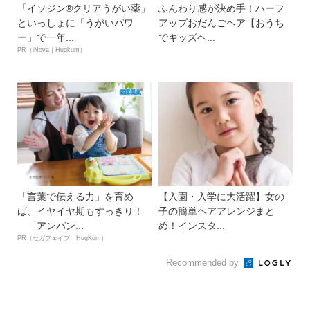
「イソジン®クリアうがい薬」
ふんわり感が決め手！ハーフ
といっしょに「うがいパワ
アップおだんごヘア【おうち
ー」で一年...
でキッズヘ...
PR（iNova｜Hugkum）
「言葉で伝える力」を育め
【入園・入学に大活躍】女の
ば、イヤイヤ期もすっきり！
子の簡単ヘアアレンジまと
「アンパン...
め！インスタ...
PR（セガフェイブ｜HugKum）
Recommended by