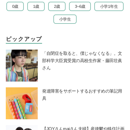
0歳
1歳
2歳
3~6歳
小学1年生
小学生
ピックアップ
「自閉症を取ると、僕じゃなくなる」。文
部科学大臣賞受賞の高校生作家・藤田壮眞
さん
発達障害をサポートするおすすめの筆記用
具
【JOYさんmaiさん夫婦】産後鬱や移住計画