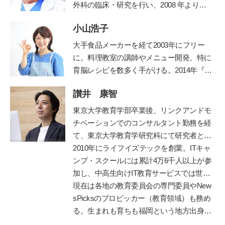
外科の臨床・研究を行い、2008 年より現
職。診療科目は内科、小児科、小児外科、
小山浩子
外科。保育園の園医、小・中学校の校医も
務める。
大手食品メーカーを経て2003年にフリー
に。料理教室の講師やメニュー開発、特に
育脳レシピを数多く手がける。2014年『目
からウロコのおいしい減塩「乳和食」』
讃井 康智
（主婦の友社）で、グルマン世界料理大賞
を受賞。著書に『子どもの脳は「朝ごは
東京大学教育学部卒業後、リンクアンドモ
ん」で決まる！』『かしこい子どもに育
チベーションでのコンサルタント勤務を経
つ！ 育脳離乳食』（小学館）など多数。
て、東京大学教育学研究科にて研究者とし
最新著書は『やる気と集中力を養う3～6歳
て博士課程まで在籍。専門は教育政策・学
2010年にライフイズテックを創業。ITキャ
ごはん』（池田書店）。
公式ホームページ
習科学。学習科学の世界的権威、故三宅な
ンプ・スクールには累計4万6千人以上が参
ほみ東大名誉教授に師事し、全国の学校や
加し、中高生向けIT教育サービスでは世界
保育園での協調的・創造的な学びづくりを
2位まで成長。ディズニーとコラボした
現在は各地の教育委員会の専門委員やNew
支援。
「テクノロジア魔法学校」や学校向け教材
sPicksのプロピッカー（教育領域）も務め
「ライフイズテックレッスン」などオンラ
る。生まれも育ちも福岡という地方出身者
イン教材も提供。
として、首都圏と地方の「可能性の認識