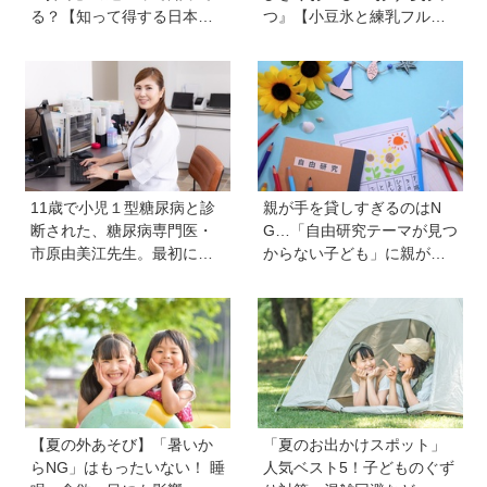
る？【知って得する日本語
つ』【小豆氷と練乳フルー
ウンチク塾】
ツ氷】は暑い夏にぴった
り！ 小学生でもお手伝いで
きる
11歳で小児１型糖尿病と診
親が手を貸しすぎるのはN
断された、糖尿病専門医・
G…「自由研究テーマが見つ
市原由美江先生。最初に感
からない子ども」に親がで
じた違和感は、とにかく喉
きることは？ 非認知能力の
が渇くことだった
専門家・井上顕滋先生が解
説
【夏の外あそび】「暑いか
「夏のお出かけスポット」
らNG」はもったいない！ 睡
人気ベスト5！子どものぐず