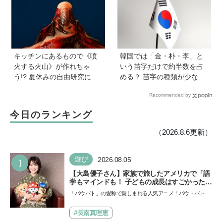
ルーシブ教育】
キッチンにあるもので《噴
韓国では「金・朴・李」と
火する火山》が作れちゃ
いう苗字だけで約半数を占
う!? 夏休みの自由研究にも
める？ 苗字の種類が少ない
おすすめ♪【あそび作家/工作
のはなぜ？ 【親子で語る国
Recommended by
アーティストに教わる】
際問題】
今日のランキング
（2026.8.6更新）
1
遊び
2026.08.05
【大島優子さん】家族で旅したアメリカで「語
学もマインドも！ 子どもの成長はすごかった」
声優をつとめた映画『パウ・パトロール ザ・ダ
「パウパト」の愛称で親しまれる人気アニメ「パウ・パトロ
イノ・ムービー』ではあきらめなければ何でも
ール」の劇場版シリーズ第3弾、映画『パウ・パトロール
できると子どもに知ってほしい
ザ…
#長南真理恵