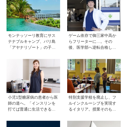
踏み出した教師夫妻の決断
モンテッソーリ教育にサス
ゲーム依存で御三家中高か
テナブルキャンプ、バリ島
らフリーターに…。その
「アヤナリゾート」の子ど
後、医学部へ逆転合格した
も向けプログラムが本格的
現役医師が断言「ゲームの
すぎる！ 家族でおすすめの
経験が受験勉強に役立っ
過ごし方とは
た」そう考える背景とは
小児1型糖尿病の患者から医
特別支援学校を廃止し、フ
師の道へ。「インスリンを
ルインクルーシブを実現す
打てば普通に生活できる」
るイタリア。授業そのもの
と教えてくれた医師と出会
を、多様な子どもが参加し
い、専門医を目指すように
やすい形に【言語聴覚士 原
先生が伝える世界のインク