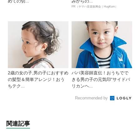
めての切...
みからの...
PR（ヤマハ音楽振興会｜HugKum）
2歳の女の子,男の子におすすめ
パパ美容師直伝！おうちでで
の髪型＆簡単アレンジ！おう
きる男の子の元気印“サイドバ
ちテク...
リカンヘ...
Recommended by
関連記事