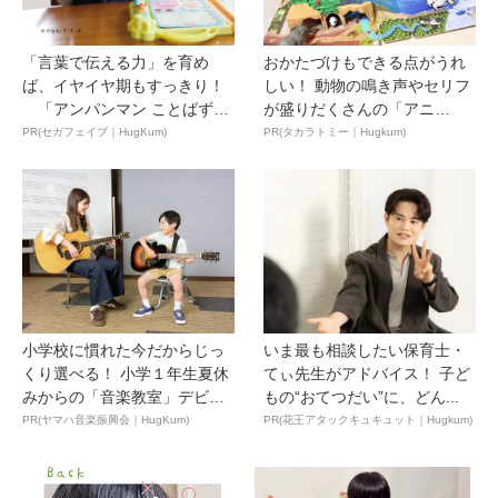
「言葉で伝える力」を育め
おかたづけもできる点がうれ
ば、イヤイヤ期もすっきり！
しい！ 動物の鳴き声やセリフ
「アンパンマン ことばずか
が盛りだくさんの「アニ
ん...
ア ...
PR(セガフェイブ｜HugKum)
PR(タカラトミー｜Hugkum)
小学校に慣れた今だからじっ
いま最も相談したい保育士・
くり選べる！ 小学１年生夏休
てぃ先生がアドバイス！ 子ど
みからの「音楽教室」デビ
もの“おてつだい”に、どん...
ュ...
PR(ヤマハ音楽振興会｜HugKum)
PR(花王アタックキュキュット｜Hugkum)