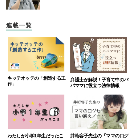
連載一覧
キッテオッテの「創造する工
弁護士が解説！子育て中のパ
作」
パママに役立つ法律情報
わたしが小学1年生だったこ
井桁容子先生の「ママの口グ