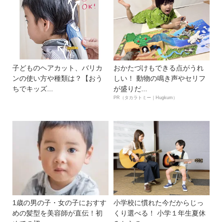
子どものヘアカット、バリカ
おかたづけもできる点がうれ
ンの使い方や種類は？【おう
しい！ 動物の鳴き声やセリフ
ちでキッズ...
が盛りだ...
PR（タカラトミー｜Hugkum）
1歳の男の子・女の子におすす
小学校に慣れた今だからじっ
めの髪型を美容師が直伝！初
くり選べる！ 小学１年生夏休