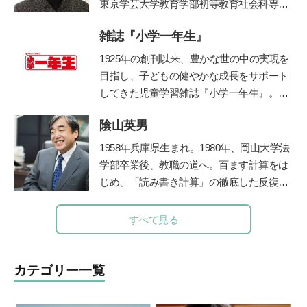
東京学芸大学教育学部初等教育社会科専攻
を卒業後、東京都内の公立小学校教諭、副
雑誌『小学一年生』
校長、校長を経て現職。大学では、管理職
歴15年の経験を活かし、教員を目指す学生
1925年の創刊以来、豊かな世の中の実現を
たちの指導を担当されています。著書に
目指し、子どもの健やかな成長をサポート
「保護者対応12か月」(小学館)。”
してきた児童学習雑誌『小学一年生』。コ
ンセプトは「未来をつくる“好き”を育
陰山英男
む」。毎号、各界の第一線で活躍する有識
者・クリエイターに関わっていただき、子
1958年兵庫県生まれ。1980年、岡山大学法
ども達各々が自身の無限の可能性に気づ
学部卒業後、教職の道へ。百ます計算をは
き、各々の才能を伸ばすきっかけとなる誌
じめ、「読み書き計算」の徹底した反復学
面作りを心掛けています。時代に即した上
習と生活習慣の改善に取り組み、子ども達
質な知育学習記事・付録を掲載していま
の学力を驚異的に向上させた。その指導法
すべて見る
す。
である「陰山メソッド」は、教育者、保護
者から注目を集め、「陰山メソッド」を教
材かした『徹底反復シリーズ』は、総計77
カテゴリー一覧
0万部の大ベストセラーとなっている。現
在、YouTube『陰山英男公式チャンネル』