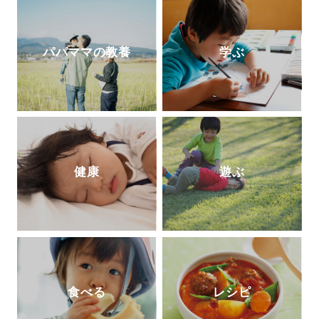
で授業や講演を公開して注目を集めてい
る。
http://kageyamahideo.com/
パパママの教養
学ぶ
健康
遊ぶ
食べる
レシピ