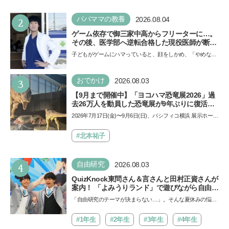
2
パパママの教養
2026.08.04
ゲーム依存で御三家中高からフリーターに…。
その後、医学部へ逆転合格した現役医師が断言
「ゲームの経験が受験勉強に役立った」そう考
子どもがゲームにハマっていると、顔をしかめ、「やめなさ
える背景とは
い！」という親御さんは多いでしょう。中学受験を控えて
い…
3
おでかけ
2026.08.03
【9月まで開催中】「ヨコハマ恐竜展2026」過
去26万人を動員した恐竜展が9年ぶりに復活！
夏休みのおでかけで楽しむポイントを完全ガイ
2026年7月17日(金)〜9月6日(日)、パシフィコ横浜 展示ホール
ド
Aにて「ヨコハマ恐竜展2026〜恐竜の食卓大図鑑〜」が開
催…
#北本祐子
4
自由研究
2026.08.03
QuizKnock東問さん＆言さんと田村正資さんが
案内！ 「よみうりランド」で遊びながら自由研
究が進む期間限定イベントが開催
「自由研究のテーマが決まらない…」。そんな夏休みの悩み
にヒントをくれるイベントが、よみうりランド「グッジョ
バ!!…
#1年生
#2年生
#3年生
#4年生