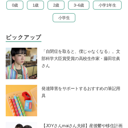
0歳
1歳
2歳
3~6歳
小学1年生
小学生
ピックアップ
「自閉症を取ると、僕じゃなくなる」。文
部科学大臣賞受賞の高校生作家・藤田壮眞
さん
発達障害をサポートするおすすめの筆記用
具
【JOYさんmaiさん夫婦】産後鬱や移住計画