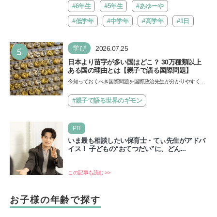
#6年生
#5年生
#あゆーや
#低学年
#中学年
#高学年
#1日
5
学び
2026.07.25
日本より苗字が多い国はどこ？ 30万種類以上
ある国の理由とは【親子で語る国際問題】
今知っておくべき国際問題を国際政治先生が分かりやすく解
説してくれる「親子で語る国際問題」。今回は、苗字の種
類…
#親子で語る世界のギモン
PR
いま最も相談したい保育士・てぃ先生がアドバ
イス！ 子どもの“おてつだい”に、どん...
この記事も読む >>
お子様の年齢で探す