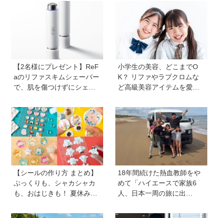
【2名様にプレゼント】ReF
小学生の美容、どこまでO
aのリファスキムシェーバー
K？ リファやラブクロムな
で、肌を傷つけずにシェー
ど高級美容アイテムを愛用
ビング♪ なめらかな夏肌を手
する子どもたちも。親の5割
に入れて！
以上が美容に肯定的【HugK
um総研】
【シールの作り方 まとめ】
18年間続けた熱血教師をや
ぷっくりも、シャカシャカ
めて「ハイエースで家族6
も、おはじきも！ 夏休みの
人、日本一周の旅に出
おうち時間にシールを作ろ
る！」…我が子の不登校を
う♪
きっかけに、新たな一歩を