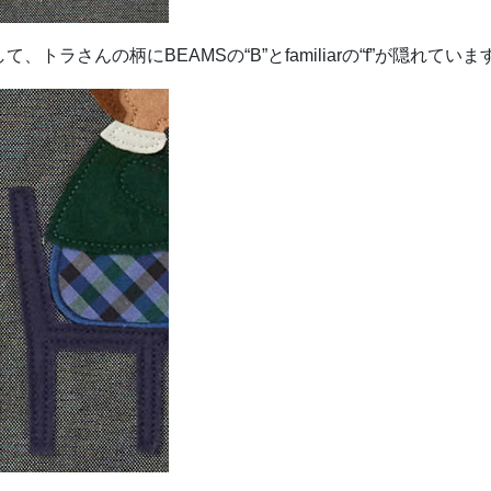
ラさんの柄にBEAMSの“B”とfamiliarの“f”が隠れていま