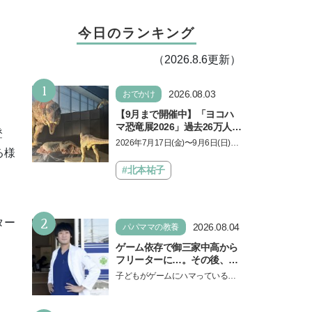
今日のランキング
（2026.8.6更新）
1
2026.08.03
おでかけ
【9月まで開催中】「ヨコハ
マ恐竜展2026」過去26万人を
登
動員した恐竜展が9年ぶりに
2026年7月17日(金)〜9月6日(日)、
復活！ 夏休みのおでかけで楽
る様
パシフィコ横浜 展示ホールAにて
しむポイントを完全ガイド
「ヨコハマ恐竜展2026〜恐竜の食
#北本祐子
卓大図鑑〜」が開催…
2
ター
2026.08.04
パパママの教養
ゲーム依存で御三家中高から
フリーターに…。その後、医
学部へ逆転合格した現役医師
子どもがゲームにハマっている
が断言「ゲームの経験が受験
と、顔をしかめ、「やめなさ
勉強に役立った」そう考える
い！」という親御さんは多いでし
背景とは