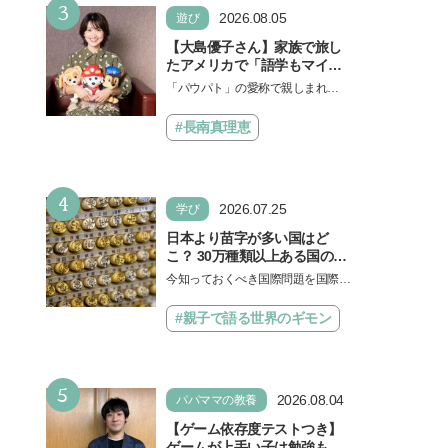
3
ょう。中学受験を控えてい…
2026.08.05
遊び
【大島優子さん】家族で旅し
たアメリカで「語学もマイン
ドも！ 子どもの成長はすごか
「パウパト」の愛称で親しまれる
った」声優をつとめた映画
人気アニメ「パウ・パトロール」
『パウ・パトロール ザ・ダイ
の劇場版シリーズ第3弾、映画『パ
#長南真理恵
ノ・ムービー』ではあきらめ
ウ・パトロール ザ…
なければ何でもできると子ど
もに知ってほしい
4
2026.07.25
学び
日本より苗字が多い国はど
こ？ 30万種類以上ある国の理
由とは【親子で語る国際問
今知っておくべき国際問題を国際政
題】
治先生が分かりやすく解説してくれ
る「親子で語る国際問題」。今回
#親子で語る世界のギモン
は、苗字の種類…
5
2026.08.04
パパママの教養
【ゲーム依存度テストつき】
ゲームが上手い子は勉強もで