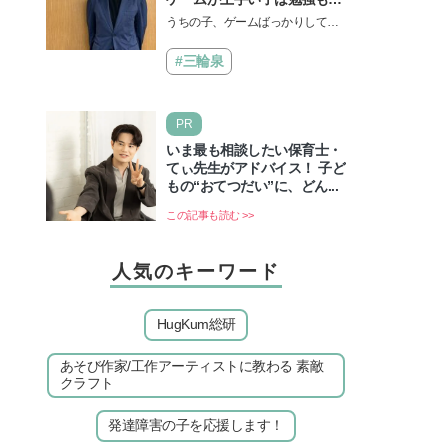
きる？御三家中高卒でゲーマ
うちの子、ゲームばっかりしてい
ーの医師・阿部智史さんが教
る、と悩み、「ゲーム禁止」を宣
えるゲームしながら受験で勝
言し、子どもとトラブルになる家
#三輪泉
つためのメソッド
庭は多いもの。でも…
PR
いま最も相談したい保育士・
てぃ先生がアドバイス！ 子ど
もの“おてつだい”に、どん...
この記事も読む >>
人気のキーワード
HugKum総研
あそび作家/工作アーティストに教わる 素敵
クラフト
発達障害の子を応援します！