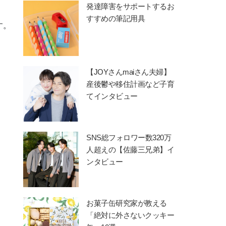
発達障害をサポートするお
すすめの筆記用具
す。
【JOYさんmaiさん夫婦】
産後鬱や移住計画など子育
てインタビュー
SNS総フォロワー数320万
人超えの【佐藤三兄弟】イ
ンタビュー
お菓子缶研究家が教える
「絶対に外さないクッキー