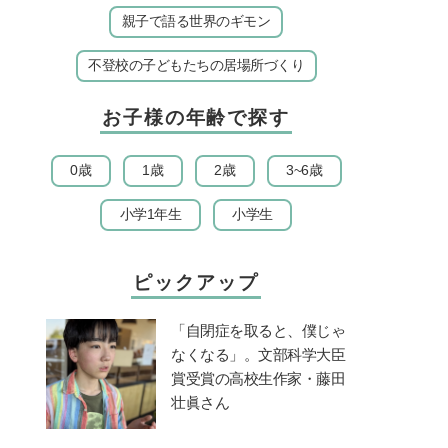
親子で語る世界のギモン
不登校の子どもたちの居場所づくり
お子様の年齢で探す
0歳
1歳
2歳
3~6歳
小学1年生
小学生
ピックアップ
「自閉症を取ると、僕じゃ
なくなる」。文部科学大臣
賞受賞の高校生作家・藤田
壮眞さん