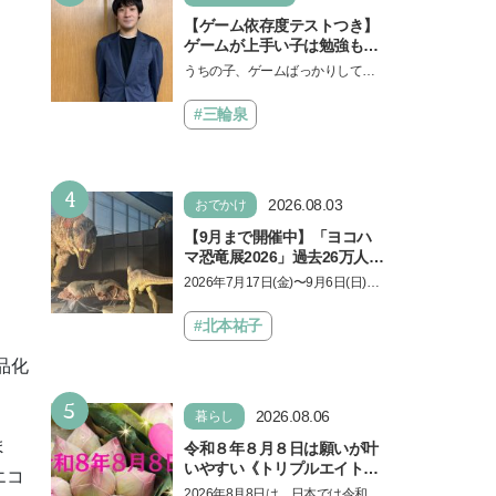
【ゲーム依存度テストつき】
ゲームが上手い子は勉強もで
きる？御三家中高卒でゲーマ
うちの子、ゲームばっかりしてい
ーの医師・阿部智史さんが教
る、と悩み、「ゲーム禁止」を宣
えるゲームしながら受験で勝
言し、子どもとトラブルになる家
#三輪泉
つためのメソッド
庭は多いもの。でも…
4
2026.08.03
おでかけ
【9月まで開催中】「ヨコハ
マ恐竜展2026」過去26万人を
動員した恐竜展が9年ぶりに
2026年7月17日(金)〜9月6日(日)、
復活！ 夏休みのおでかけで楽
パシフィコ横浜 展示ホールAにて
しむポイントを完全ガイド
「ヨコハマ恐竜展2026〜恐竜の食
#北本祐子
卓大図鑑〜」が開催…
品化
5
2026.08.06
暮らし
ま
令和８年８月８日は願いが叶
いやすい《トリプルエイト》
エコ
の日！ 13日の獅子座の新月
2026年8月8日は、日本では令和8