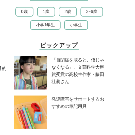
0歳
1歳
2歳
3~6歳
小学1年生
小学生
ピックアップ
「自閉症を取ると、僕じゃ
なくなる」。文部科学大臣
目的
賞受賞の高校生作家・藤田
壮眞さん
発達障害をサポートするお
すすめの筆記用具