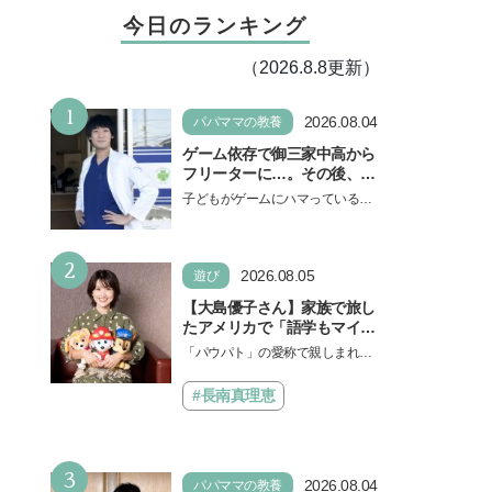
今日のランキング
（2026.8.8更新）
1
2026.08.04
パパママの教養
ゲーム依存で御三家中高から
フリーターに…。その後、医
学部へ逆転合格した現役医師
子どもがゲームにハマっている
が断言「ゲームの経験が受験
と、顔をしかめ、「やめなさ
勉強に役立った」そう考える
い！」という親御さんは多いでし
背景とは
2
ょう。中学受験を控えてい…
2026.08.05
遊び
【大島優子さん】家族で旅し
たアメリカで「語学もマイン
ドも！ 子どもの成長はすごか
「パウパト」の愛称で親しまれる
った」声優をつとめた映画
人気アニメ「パウ・パトロール」
『パウ・パトロール ザ・ダイ
の劇場版シリーズ第3弾、映画『パ
#長南真理恵
ノ・ムービー』ではあきらめ
ウ・パトロール ザ…
なければ何でもできると子ど
もに知ってほしい
3
2026.08.04
パパママの教養