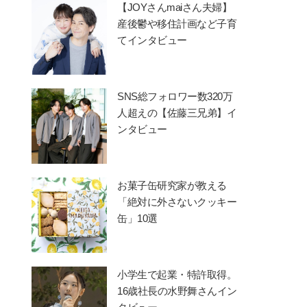
【JOYさんmaiさん夫婦】
産後鬱や移住計画など子育
てインタビュー
SNS総フォロワー数320万
人超えの【佐藤三兄弟】イ
ンタビュー
お菓子缶研究家が教える
「絶対に外さないクッキー
缶」10選
小学生で起業・特許取得。
16歳社長の水野舞さんイン