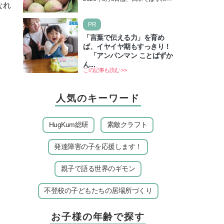
なれ
＆皆既日食の影響にも注目
年8月8日の8並びの日になりま
す。そしてこの日は、「ライオン
PR
ズゲート」というとって…
「言葉で伝える力」を育め
ば、イヤイヤ期もすっきり！
「アンパンマン ことばずか
ん...
この記事も読む >>
人気のキーワード
HugKum総研
素敵クラフト
発達障害の子を応援します！
親子で語る世界のギモン
不登校の子どもたちの居場所づくり
お子様の年齢で探す