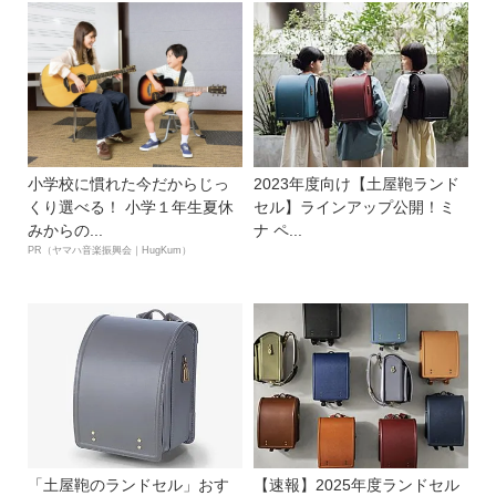
小学校に慣れた今だからじっ
2023年度向け【土屋鞄ランド
くり選べる！ 小学１年生夏休
セル】ラインアップ公開！ミ
みからの...
ナ ペ...
PR（ヤマハ音楽振興会｜HugKum）
「土屋鞄のランドセル」おす
【速報】2025年度ランドセル