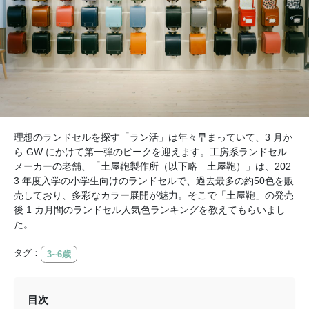
理想のランドセルを探す「ラン活」は年々早まっていて、3 月か
ら GW にかけて第一弾のピークを迎えます。工房系ランドセル
メーカーの老舗、「土屋鞄製作所（以下略 土屋鞄）」は、202
3 年度入学の小学生向けのランドセルで、過去最多の約50色を販
売しており、多彩なカラー展開が魅力。そこで「土屋鞄」の発売
後 1 カ月間のランドセル人気色ランキングを教えてもらいまし
た。
タグ：
3~6歳
目次