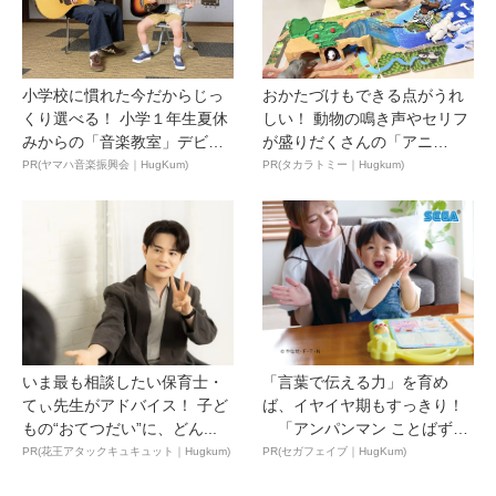
小学校に慣れた今だからじっ
おかたづけもできる点がうれ
くり選べる！ 小学１年生夏休
しい！ 動物の鳴き声やセリフ
みからの「音楽教室」デビ
が盛りだくさんの「アニ
ュ...
ア ...
PR(ヤマハ音楽振興会｜HugKum)
PR(タカラトミー｜Hugkum)
いま最も相談したい保育士・
「言葉で伝える力」を育め
てぃ先生がアドバイス！ 子ど
ば、イヤイヤ期もすっきり！
もの“おてつだい”に、どん...
「アンパンマン ことばずか
ん...
PR(花王アタックキュキュット｜Hugkum)
PR(セガフェイブ｜HugKum)