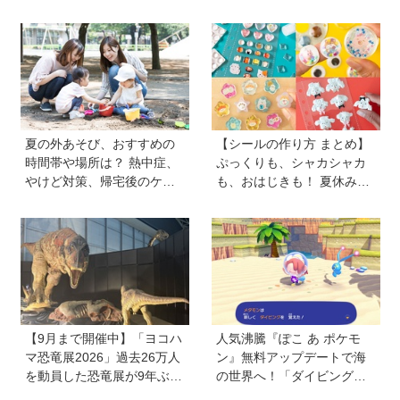
夏の外あそび、おすすめの
【シールの作り方 まとめ】
時間帯や場所は？ 熱中症、
ぷっくりも、シャカシャカ
やけど対策、帰宅後のケア
も、おはじきも！ 夏休みの
のポイントも【専門家監
おうち時間にシールを作ろ
修】
う♪
【9月まで開催中】「ヨコハ
人気沸騰『ぽこ あ ポケモ
マ恐竜展2026」過去26万人
ン』無料アップデートで海
を動員した恐竜展が9年ぶり
の世界へ！「ダイビング」
に復活！ 夏休みのおでかけ
や水中の街づくりが楽しめ