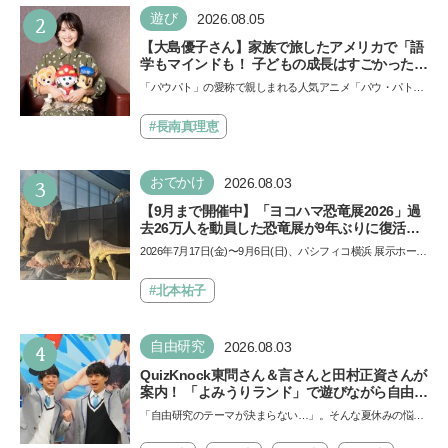
い…
2
遊び
2026.08.05
【大島優子さん】家族で旅したアメリカで「語
学もマインドも！ 子どもの成長はすごかった」
声優をつとめた映画『パウ・パトロール ザ・ダ
「パウパト」の愛称で親しまれる人気アニメ「パウ・パトロ
イノ・ムービー』ではあきらめなければ何でも
ール」の劇場版シリーズ第3弾、映画『パウ・パトロール
できると子どもに知ってほしい
ザ…
#長南真理恵
3
おでかけ
2026.08.03
【9月まで開催中】「ヨコハマ恐竜展2026」過
去26万人を動員した恐竜展が9年ぶりに復活！
夏休みのおでかけで楽しむポイントを完全ガイ
2026年7月17日(金)〜9月6日(日)、パシフィコ横浜 展示ホール
ド
Aにて「ヨコハマ恐竜展2026〜恐竜の食卓大図鑑〜」が開
催…
#北本祐子
4
自由研究
2026.08.03
QuizKnock東問さん＆言さんと田村正資さんが
案内！ 「よみうりランド」で遊びながら自由研
究が進む期間限定イベントが開催
「自由研究のテーマが決まらない…」。そんな夏休みの悩み
にヒントをくれるイベントが、よみうりランド「グッジョ