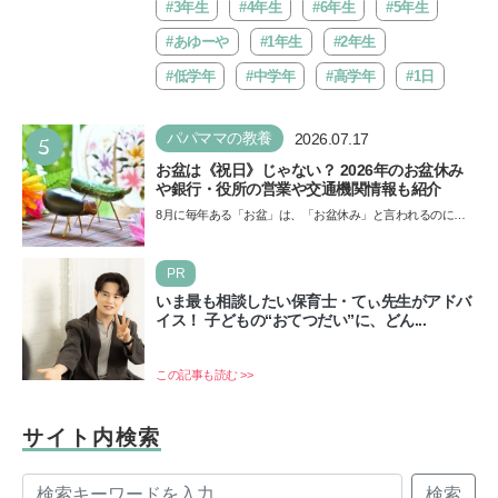
バ!!…
#3年生
#4年生
#6年生
#5年生
#あゆーや
#1年生
#2年生
#低学年
#中学年
#高学年
#1日
5
パパママの教養
2026.07.17
お盆は《祝日》じゃない？ 2026年のお盆休み
や銀行・役所の営業や交通機関情報も紹介
8月に毎年ある「お盆」は、「お盆休み」と言われるのに祝
日ではないのでしょうか？ 当記事では、まずは2026年のお
盆…
PR
いま最も相談したい保育士・てぃ先生がアドバ
イス！ 子どもの“おてつだい”に、どん...
この記事も読む >>
サイト内検索
検索