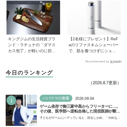
トと、猛暑日の室内あそび
の工夫
キングジムの生活雑貨ブラ
【2名様にプレゼント】ReF
ンド・ラチュナの「ダマス
aのリファスキムシェーバー
カス包丁」が軽いのに切れ
で、肌を傷つけずにシェー
味抜群！ “切れない”ストレ
ビング♪ なめらかな夏肌を手
Recommended by
スから卒業【プレゼントあ
に入れて！
り】
今日のランキング
（2026.8.7更新）
1
パパママの教養
2026.08.04
ゲーム依存で御三家中高からフリーターに…。
その後、医学部へ逆転合格した現役医師が断言
「ゲームの経験が受験勉強に役立った」そう考
子どもがゲームにハマっていると、顔をしかめ、「やめなさ
える背景とは
い！」という親御さんは多いでしょう。中学受験を控えて