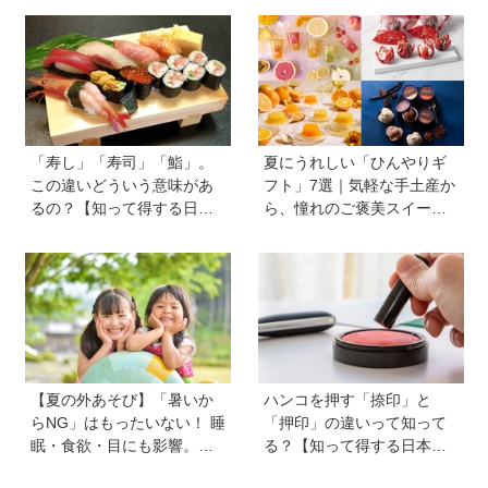
で楽しむポイントを完全ガ
る追加コンテンツも登場
イド
「寿し」「寿司」「鮨」。
夏にうれしい「ひんやりギ
この違いどういう意味があ
フト」7選｜気軽な手土産か
るの？【知って得する日本
ら、憧れのご褒美スイーツ
語ウンチク塾】
まで
【夏の外あそび】「暑いか
ハンコを押す「捺印」と
らNG」はもったいない！ 睡
「押印」の違いって知って
眠・食欲・目にも影響。専
る？【知って得する日本語
門家に教わる屋外のメリッ
ウンチク塾】