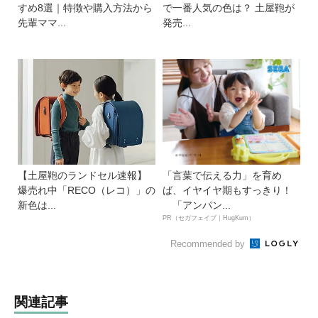
すめ8選｜特徴や購入方法から
で一番人気の色は？ 土屋鞄が
先輩ママ...
発売...
【土屋鞄のランドセル速報】
「言葉で伝える力」を育め
爆売れ中「RECO（レコ）」の
ば、イヤイヤ期もすっきり！
新色は...
「アンパン...
PR（セガフェイブ｜HugKum）
Recommended by
関連記事