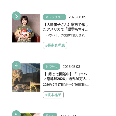
3
2026.08.05
キャラクター
【大島優子さん】家族で旅し
たアメリカで「語学もマイン
ドも！ 子どもの成長はすごか
「パウパト」の愛称で親しまれる
った」声優をつとめた映画
人気アニメ「パウ・パトロール」
『パウ・パトロール ザ・ダイ
の劇場版シリーズ第3弾、映画『パ
#長南真理恵
ノ・ムービー』ではあきらめ
ウ・パトロール ザ…
なければ何でもできると子ど
もに知ってほしい
4
2026.08.03
おでかけ
【9月まで開催中】「ヨコハ
マ恐竜展2026」過去26万人を
動員した恐竜展が9年ぶりに
2026年7月17日(金)〜9月6日(日)、
復活！ 夏休みのおでかけで楽
パシフィコ横浜 展示ホールAにて
しむポイントを完全ガイド
「ヨコハマ恐竜展2026〜恐竜の食
#北本祐子
卓大図鑑〜」が開催…
5
2026.08.06
暮らし