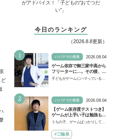
がアドバイス！「子どもの“おてつだ
い”」
今日のランキング
（2026.8.8更新）
1
2026.08.04
パパママの教養
ゲーム依存で御三家中高から
フリーターに…。その後、医
原
学部へ逆転合格した現役医師
子どもがゲームにハマっている
「ど
が断言「ゲームの経験が受験
と、顔をしかめ、「やめなさ
勉強に役立った」そう考える
ま
い！」という親御さんは多いでし
背景とは
2
ょう。中学受験を控えてい…
2026.08.04
パパママの教養
【ゲーム依存度テストつき】
ハ
ゲームが上手い子は勉強もで
撃
きる？御三家中高卒でゲーマ
うちの子、ゲームばっかりしてい
ーの医師・阿部智史さんが教
る、と悩み、「ゲーム禁止」を宣
えるゲームしながら受験で勝
言し、子どもとトラブルになる家
#三輪泉
つためのメソッド
庭は多いもの。でも…