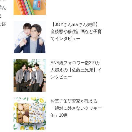
学ん
ま
な症
【JOYさんmaiさん夫婦】
産後鬱や移住計画など子育
てインタビュー
SNS総フォロワー数320万
人超えの【佐藤三兄弟】イ
ンタビュー
お菓子缶研究家が教える
「絶対に外さないクッキー
缶」10選