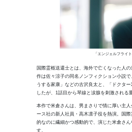
「エンジェルフライト 
国際霊柩送還士とは、海外で亡くなった人の
作は佐々涼子の同名ノンフィクション小説で
うする家康」などの古沢良太と、「ドクター
したが、1話目から琴線と涙腺を刺激される
本作で米倉さんは、男まさりで情に厚い主人
ース社の新人社員・高木凛子役を熱演。国際
的なのに繊細かつ感動的で、演じた米倉さん
す。