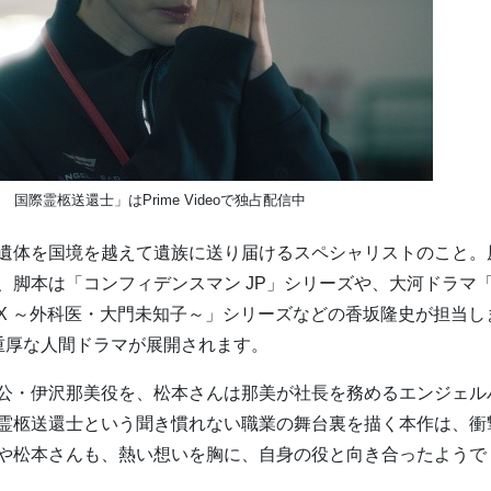
国際霊柩送還士」はPrime Videoで独占配信中
遺体を国境を越えて遺族に送り届けるスペシャリストのこと。
、脚本は「コンフィデンスマン JP」シリーズや、大河ドラマ
X ～外科医・大門未知子～」シリーズなどの香坂隆史が担当し
重厚な人間ドラマが展開されます。
公・伊沢那美役を、松本さんは那美が社長を務めるエンジェル
霊柩送還士という聞き慣れない職業の舞台裏を描く本作は、衝
や松本さんも、熱い想いを胸に、自身の役と向き合ったようで