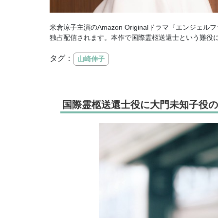
米倉涼子主演のAmazon Originalドラマ『エンジェル
独占配信されます。本作で国際霊柩送還士という難役
タグ：
山崎伸子
国際霊柩送還士役に大門未知子役の