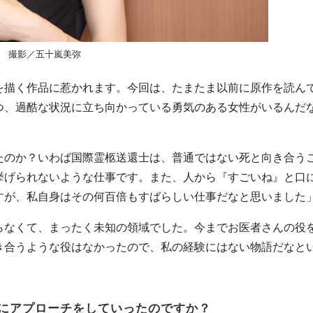
撮影／五十嵐美弥
を描く作品に惹かれます。今回は、たまたま以前に原作を読ん
つ、過酷な状況に立ち向かっている勇気のある女性がいるんだ
たのか？いわば国際霊柩送還士は、普通ではない死と向き合う
挙げられないような仕事です。また、人から『すごいね』と口
すが、私自身はその何百倍もすばらしい仕事だなと思いました
らなくて、まったく未知の領域でした。今までお医者さんの役
き合うような役はなかったので、私の経験にはない物語だなと
にアプローチをしていったのですか？