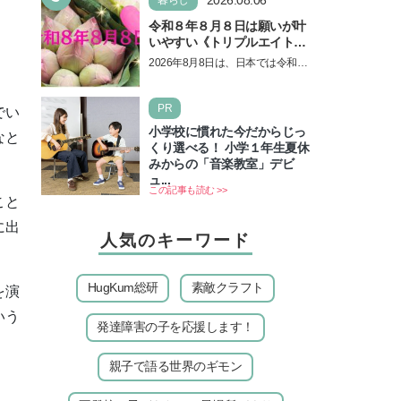
令和８年８月８日は願いが叶
いやすい《トリプルエイト》
の日！ 13日の獅子座の新月
2026年8月8日は、日本では令和8
＆皆既日食の影響にも注目
年8月8日の8並びの日になりま
す。そしてこの日は、「ライオン
PR
ズゲート」というとって…
でい
小学校に慣れた今だからじっ
なと
くり選べる！ 小学１年生夏休
みからの「音楽教室」デビ
ュ...
この記事も読む >>
こと
に出
人気のキーワード
」
HugKum総研
素敵クラフト
を演
いう
発達障害の子を応援します！
親子で語る世界のギモン