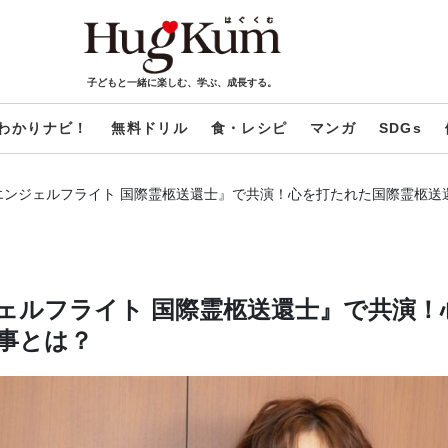
子どもと一緒に楽しむ、学ぶ、成長する。
わかりナビ！
無料ドリル
食・レシピ
マンガ
SDGs
エンジェルフライト 国際霊柩送還士』で共演！心を打たれた国際霊柩送
ェルフライト 国際霊柩送還士』で共演！
事とは？