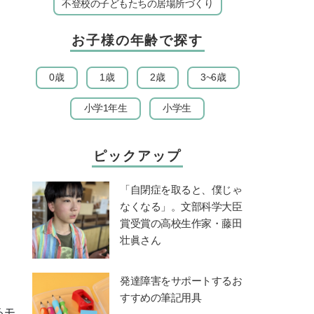
不登校の子どもたちの居場所づくり
お子様の年齢で探す
0歳
1歳
2歳
3~6歳
小学1年生
小学生
ピックアップ
「自閉症を取ると、僕じゃ
なくなる」。文部科学大臣
賞受賞の高校生作家・藤田
壮眞さん
発達障害をサポートするお
すすめの筆記用具
るモ