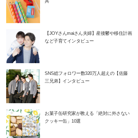
具
【JOYさんmaiさん夫婦】産後鬱や移住計画
など子育てインタビュー
SNS総フォロワー数320万人超えの【佐藤
三兄弟】インタビュー
お菓子缶研究家が教える「絶対に外さない
クッキー缶」10選