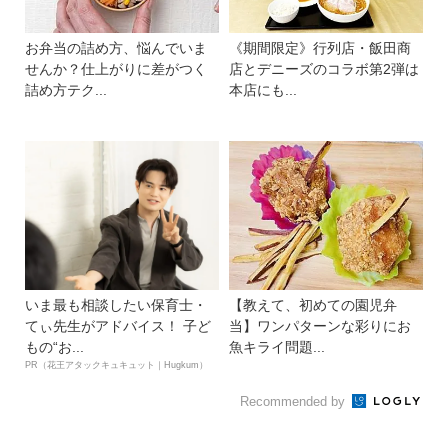
お弁当の詰め方、悩んでいま
《期間限定》行列店・飯田商
せんか？仕上がりに差がつく
店とデニーズのコラボ第2弾は
詰め方テク...
本店にも...
いま最も相談したい保育士・
【教えて、初めての園児弁
てぃ先生がアドバイス！ 子ど
当】ワンパターンな彩りにお
もの“お...
魚キライ問題...
PR（花王アタックキュキュット｜Hugkum）
Recommended by