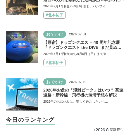
活！ 夏休みのおでかけで楽しむポイントを
2026年7月17日(金)〜9月6日(日)、パシフィ…
完全ガイド
#北本祐子
おでかけ
2026.07.31
【原宿】ドラゴンクエスト 40 周年記念展
『ドラゴンクエスト the DIVE -まだ見ぬ冒
険の舞台へ-』が原宿ハラカドに登場！ VR体
2026年7月17日(金)から9月6日（日）まで東…
験からコラボグルメ、限定グッズまで親子で
楽しめる注目イベント
#北本祐子
おでかけ
2026.07.19
2026年お盆の「混雑ピーク」はいつ？ 高速
道路・新幹線・飛行機の渋滞予想を解説
2026年のお盆休みは、楽しく過ごしたいも…
今日のランキング
（2026.8.6更新）