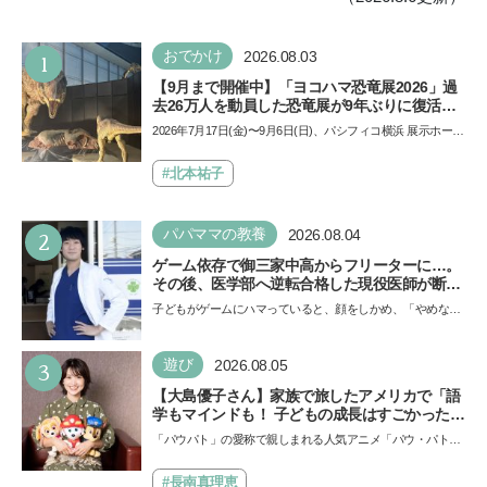
1
おでかけ
2026.08.03
【9月まで開催中】「ヨコハマ恐竜展2026」過
去26万人を動員した恐竜展が9年ぶりに復活！
夏休みのおでかけで楽しむポイントを完全ガイ
2026年7月17日(金)〜9月6日(日)、パシフィコ横浜 展示ホール
ド
Aにて「ヨコハマ恐竜展2026〜恐竜の食卓大図鑑〜」が開
催…
#北本祐子
2
パパママの教養
2026.08.04
ゲーム依存で御三家中高からフリーターに…。
その後、医学部へ逆転合格した現役医師が断言
「ゲームの経験が受験勉強に役立った」そう考
子どもがゲームにハマっていると、顔をしかめ、「やめなさ
える背景とは
い！」という親御さんは多いでしょう。中学受験を控えて
い…
3
遊び
2026.08.05
【大島優子さん】家族で旅したアメリカで「語
学もマインドも！ 子どもの成長はすごかった」
声優をつとめた映画『パウ・パトロール ザ・ダ
「パウパト」の愛称で親しまれる人気アニメ「パウ・パトロ
イノ・ムービー』ではあきらめなければ何でも
ール」の劇場版シリーズ第3弾、映画『パウ・パトロール
できると子どもに知ってほしい
ザ…
#長南真理恵