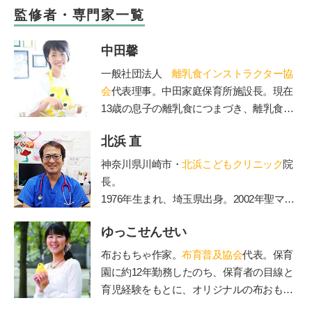
監修者・専門家一覧
中田馨
一般社団法人
離乳食インストラクター協
会
代表理事。中田家庭保育所施設長。現在
13歳の息子の離乳食につまづき、離乳食を
学び始める。「赤ちゃんもママも50点を目
北浜 直
標」をモットーに、20年の保育士としての
経験を生かしながら赤ちゃんとママに寄り
神奈川県川崎市・
北浜こどもクリニック
院
添う、和食を大切にした「和の離乳食」を
長。
伝えている。保育、講演、執筆などの分野
1976年生まれ、埼玉県出身。2002年聖マリ
で活動中。自身が開催する離乳食インスト
アンナ医科大学卒業。2006年からは山王病
ラクター協会2級・1級・養成講座はこれま
ゆっこせんせい
院の新生児科医長務める。2010年に北浜こ
で2500人が受講。
どもクリニックを開院。2012年医療法人社
布おもちゃ作家。
布育普及協会
代表。保育
団ペルセウス設立。The Japan Times誌の
園に約12年勤務したのち、保育者の目線と
「アジアのリーダー100人」に、2015年か
育児経験をもとに、オリジナルの布おもち
ら3年連続選出されている。
ゃを製作。手作りキットのお店「ゆっこ・