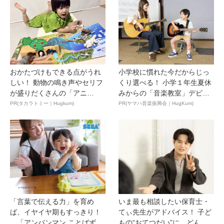
おかたづけもできる点がうれ
小学校に慣れた今だからじっ
しい！ 動物の鳴き声やセリフ
くり選べる！ 小学１年生夏休
が盛りだくさんの「アニ
みからの「音楽教室」デビ
ア ...
ュ...
PR(タカラトミー｜Hugkum)
PR(ヤマハ音楽振興会｜HugKum)
「言葉で伝える力」を育め
いま最も相談したい保育士・
ば、イヤイヤ期もすっきり！
てぃ先生がアドバイス！ 子ど
「アンパンマン ことばずか
もの“おてつだい”に、どん...