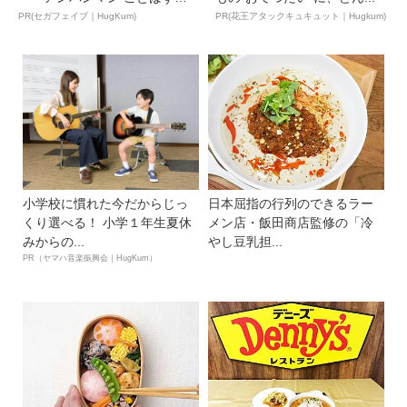
ん...
PR(セガフェイブ｜HugKum)
PR(花王アタックキュキュット｜Hugkum)
小学校に慣れた今だからじっ
日本屈指の行列のできるラー
くり選べる！ 小学１年生夏休
メン店・飯田商店監修の「冷
みからの...
やし豆乳担...
PR（ヤマハ音楽振興会｜HugKum）