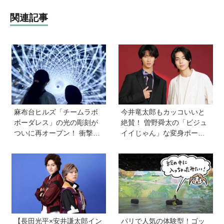
関連記事
麻布台ヒルズ「チームラボ
今井竜太郎もカッコいいと
ボーダレス」の光の彫刻が
絶賛！ 曽野舜太の「ビジュ
ついに再オープン！ 衝撃の
イイじゃん」な変身ポーズ
没入体験の新作も！ 特別展
も見どころ【映画『仮面ラ
「宇宙の非対称性につい
イダーゼッツ さよならのミ
て」も同時開催中
ッション』】
【長田光平×安井謙太郎イン
パリで人気の体験型！ゴッ