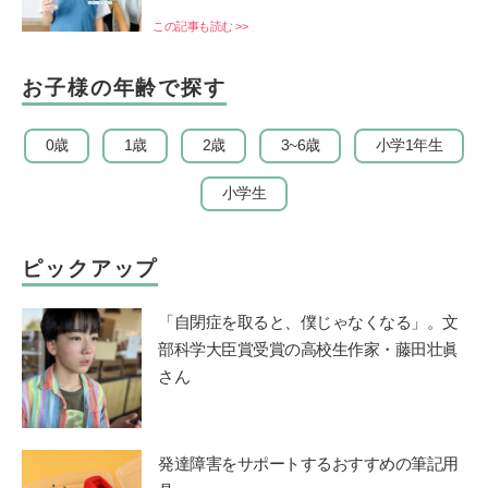
この記事も読む >>
お子様の年齢で探す
0歳
1歳
2歳
3~6歳
小学1年生
小学生
ピックアップ
「自閉症を取ると、僕じゃなくなる」。文
部科学大臣賞受賞の高校生作家・藤田壮眞
さん
発達障害をサポートするおすすめの筆記用