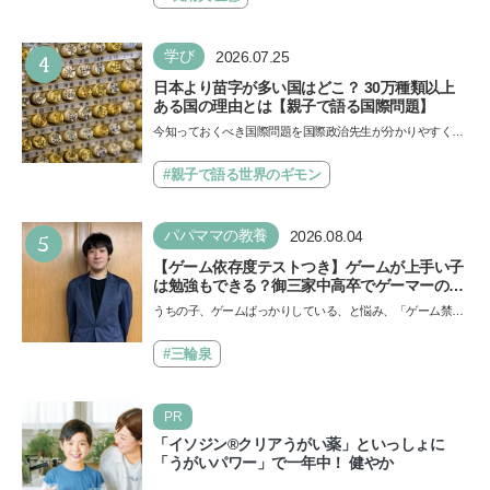
4
学び
2026.07.25
日本より苗字が多い国はどこ？ 30万種類以上
ある国の理由とは【親子で語る国際問題】
今知っておくべき国際問題を国際政治先生が分かりやすく解
説してくれる「親子で語る国際問題」。今回は、苗字の種
類…
#親子で語る世界のギモン
5
パパママの教養
2026.08.04
【ゲーム依存度テストつき】ゲームが上手い子
は勉強もできる？御三家中高卒でゲーマーの医
師・阿部智史さんが教えるゲームしながら受験
うちの子、ゲームばっかりしている、と悩み、「ゲーム禁
で勝つためのメソッド
止」を宣言し、子どもとトラブルになる家庭は多いもの。で
も…
#三輪泉
PR
「イソジン®クリアうがい薬」といっしょに
「うがいパワー」で一年中！ 健やか