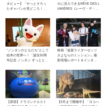
タビュー】「やっとそろっ
ホに没入できるRÊVE DES L
たギャバンが見どころ！」
UMIÈRES（レーヴ・デ・リ
映画『超宇宙刑事ギャバン
ュミエール<光の夢>）を子
インフィニティ 太陽が泣い
どもと一緒に大満喫してき
た日』
ました！【ゆる〜く楽しむ
美術案内】
“ノンタンのともだち”として
映画『仮面ライダーゼッツ
絵本の世界へ！「誕生50周
さよならのミッション』撮
年記念 ノンタン ずっととも
影現場レポート＆インタビ
だち!!!」展が立川のPLAY! M
ュー＆メイキングカット
USEUMで開催中
【原宿】ドラゴンクエスト
【9月まで開催中】「ヨコハ