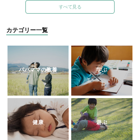
とい」を立ち上げ、保育者を対象にした
すべて見る
「保育セミナー」や子育て中のお母さん、
お父さんを対象にした「布おもちゃ講座」
で講師として活躍している。布おもちゃ作
カテゴリー一覧
家＆保育士「ゆっこせんせい」の『
布育®
のすすめ～ちゃんと遊べばちゃんと育つ
』
パパママの教養
学ぶ
健康
遊ぶ