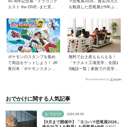
40 周年記念展『ドラゴンク
マ恐竜展2026」過去26万人
エスト the DIVE -まだ見ぬ
を動員した恐竜展が9年ぶり
冒険の舞台へ-』が原宿ハラ
に復活！ 夏休みのおでかけ
カドに登場！ VR体験からコ
で楽しむポイントを完全ガ
ラボグルメ、限定グッズま
イド
で親子で楽しめる注目イベ
ント
ポケモンのスタンプを集め
無料でお土産ももらえる！
て商品をゲットしよう！ JR
「ヤクルト工場見学」全国1
東日本「ポケモンスタンプ
3施設一覧｜家族での見学や
ラリー2026」が7月16日
自由研究にもおすすめ
Recommended by
（木）から首都圏36駅で開
催
おでかけに関する人気記事
おでかけ
2026.08.03
【9月まで開催中】「ヨコハマ恐竜展2026」
過去26万人を動員した恐竜展が9年ぶりに復