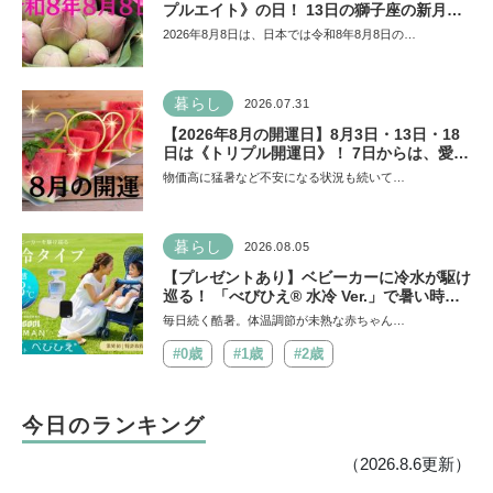
プルエイト》の日！ 13日の獅子座の新月＆
皆既日食の影響にも注目
2026年8月8日は、日本では令和8年8月8日の…
暮らし
2026.07.31
【2026年8月の開運日】8月3日・13日・18
日は《トリプル開運日》！ 7日からは、愛と
美とお金の星「金星」が、天秤座と蠍座に長
物価高に猛暑など不安になる状況も続いて…
期滞在を開始！
暮らし
2026.08.05
【プレゼントあり】ベビーカーに冷水が駆け
巡る！ 「べびひえ® 水冷 Ver.」で暑い時期
の赤ちゃんのお出かけをサポート
毎日続く酷暑。体温調節が未熟な赤ちゃん…
#0歳
#1歳
#2歳
今日のランキング
（2026.8.6更新）