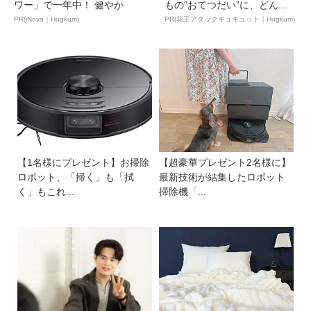
ワー」で一年中！ 健やか
もの“おてつだい”に、どん...
PR(iNova｜Hugkum)
PR(花王アタックキュキュット｜Hugkum)
【1名様にプレゼント】お掃除
【超豪華プレゼント2名様に】
ロボット、「掃く」も「拭
最新技術が結集したロボット
く」もこれ...
掃除機「...