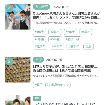
4
自由研究
2026.08.03
QuizKnock東問さん＆言さんと田村正資さんが
案内！ 「よみうりランド」で遊びながら自由研
究が進む期間限定イベントが開催
「自由研究のテーマが決まらない…」。そんな夏休みの悩み
にヒントをくれるイベントが、よみうりランド「グッジョ
バ!!…
#1年生
#2年生
#3年生
#4年生
#6年生
#5年生
#あゆーや
#低学年
#中学年
#高学年
#1日
5
学び
2026.07.25
日本より苗字が多い国はどこ？ 30万種類以上
ある国の理由とは【親子で語る国際問題】
今知っておくべき国際問題を国際政治先生が分かりやすく解
説してくれる「親子で語る国際問題」。今回は、苗字の種
類…
#親子で語る世界のギモン
PR
「イソジン®クリアうがい薬」といっしょに