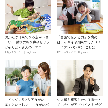
おかたづけもできる点がうれ
「言葉で伝える力」を育め
しい！ 動物の鳴き声やセリフ
ば、イヤイヤ期もすっきり！
が盛りだくさんの「アニ
「アンパンマン ことばずか
ア ...
ん...
PR(タカラトミー｜Hugkum)
PR(セガフェイブ｜HugKum)
「イソジン®クリアうがい
いま最も相談したい保育士・
薬」といっしょに「うがいパ
てぃ先生がアドバイス！ 子ど