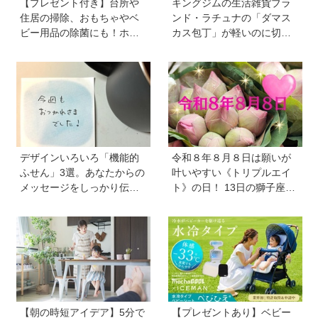
【プレゼント付き】台所や
キングジムの生活雑貨ブラ
住居の掃除、おもちゃやベ
ンド・ラチュナの「ダマス
ビー用品の除菌にも！ホタ
カス包丁」が軽いのに切れ
テの貝殻生まれの天然クリ
味抜群！ “切れない”ストレ
ーナー「Shell we clean?」
スから卒業【プレゼントあ
り】
デザインいろいろ「機能的
令和８年８月８日は願いが
ふせん」3選。あなたからの
叶いやすい《トリプルエイ
メッセージをしっかり伝え
ト》の日！ 13日の獅子座の
ます！ 自分のメモをしっか
新月＆皆既日食の影響にも
り残します！
注目
【朝の時短アイデア】5分で
【プレゼントあり】ベビー