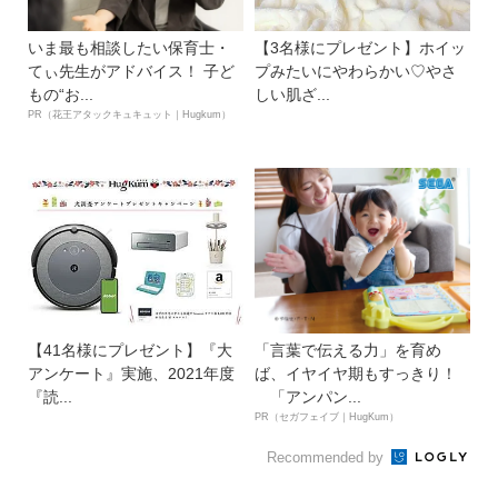
いま最も相談したい保育士・
【3名様にプレゼント】ホイッ
てぃ先生がアドバイス！ 子ど
プみたいにやわらかい♡やさ
もの“お...
しい肌ざ...
PR（花王アタックキュキュット｜Hugkum）
【41名様にプレゼント】『大
「言葉で伝える力」を育め
アンケート』実施、2021年度
ば、イヤイヤ期もすっきり！
『読...
「アンパン...
PR（セガフェイブ｜HugKum）
Recommended by