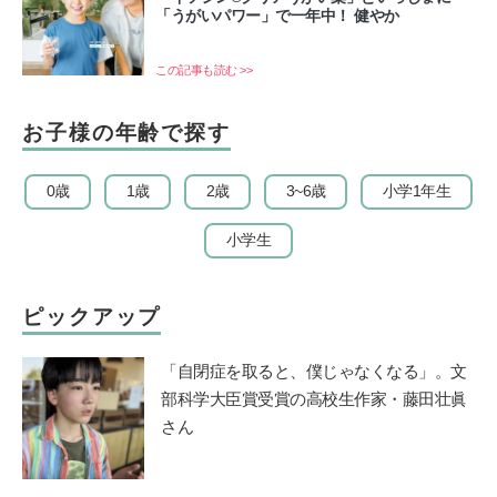
「うがいパワー」で一年中！ 健やか
この記事も読む >>
お子様の年齢で探す
0歳
1歳
2歳
3~6歳
小学1年生
小学生
ピックアップ
「自閉症を取ると、僕じゃなくなる」。文
部科学大臣賞受賞の高校生作家・藤田壮眞
さん