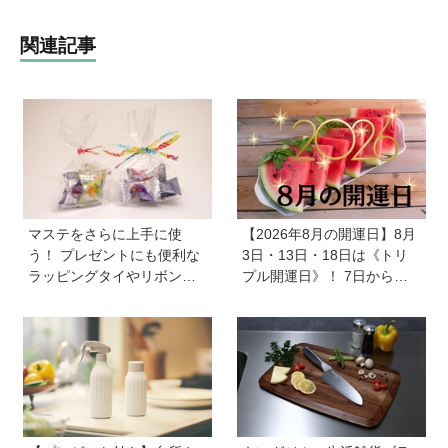
関連記事
マステをさらに上手に使
【2026年8月の開運日】8月
う！ プレゼントにも便利な
3日・13日・18日は《トリ
ラッピングタイやリボンが
プル開運日》！ 7日から
作れるマシーンが登場【マ
は、愛と美とお金の星「金
スパレード／シヤチハタ】
星」が、天秤座と蠍座に長
期滞在を開始！