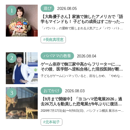
1
遊び
2026.08.05
【大島優子さん】家族で旅したアメリカで「語
学もマインドも！ 子どもの成長はすごかった」
声優をつとめた映画『パウ・パトロール ザ・ダ
「パウパト」の愛称で親しまれる人気アニメ「パウ・パトロ
イノ・ムービー』ではあきらめなければ何でも
ール」の劇場版シリーズ第3弾、映画『パウ・パトロール
できると子どもに知ってほしい
ザ…
#長南真理恵
2
パパママの教養
2026.08.04
ゲーム依存で御三家中高からフリーターに…。
その後、医学部へ逆転合格した現役医師が断言
「ゲームの経験が受験勉強に役立った」そう考
子どもがゲームにハマっていると、顔をしかめ、「やめなさ
える背景とは
い！」という親御さんは多いでしょう。中学受験を控えて
い…
3
おでかけ
2026.08.03
【9月まで開催中】「ヨコハマ恐竜展2026」過
去26万人を動員した恐竜展が9年ぶりに復活！
夏休みのおでかけで楽しむポイントを完全ガイ
2026年7月17日(金)〜9月6日(日)、パシフィコ横浜 展示ホール
ド
Aにて「ヨコハマ恐竜展2026〜恐竜の食卓大図鑑〜」が開
催…
#北本祐子