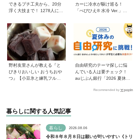
できるプチ工夫から、20分
カーに冷水が駆け巡る！
浮く大技まで！ 1278人に聞
「べびひえ® 水冷 Ver.」で
いた毎日のバタバタを乗り
暑い時期の赤ちゃんのお出
切る工夫を大公開《HugKu
かけをサポート
m総研》
野村友里さんが教える『と
自由研究のテーマ探しに悩
びきりおいしい おうちおや
んでいる人は要チェック！
つ』【小豆氷と練乳フルー
auじぶん銀行「2026 夏休み
ツ氷】は暑い夏にぴった
の自由研究に挑戦！」を活
Recommended by
り！ 小学生でもお手伝いで
用してお金のスキルを学ぼ
きる
う
暮らしに関する人気記事
暮らし
2026.08.06
令和８年８月８日は願いが叶いやすい《トリ