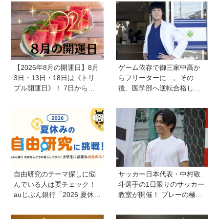
があることにとことん真っ
受賞した工藤桜子さん。砂
直ぐ！」世界でひとつだけ
糖の種類を変えることで、
のウニ殻図鑑で魅力を伝え
クッキーの出来上がりにど
たい
んな変化が起こるのかを徹
底検証！
【2026年8月の開運日】8月
ゲーム依存で御三家中高か
3日・13日・18日は《トリ
らフリーターに…。その
プル開運日》！ 7日から
後、医学部へ逆転合格した
は、愛と美とお金の星「金
現役医師が断言「ゲームの
星」が、天秤座と蠍座に長
経験が受験勉強に役立っ
期滞在を開始！
た」そう考える背景とは
自由研究のテーマ探しに悩
サッカー日本代表・中村敬
んでいる人は要チェック！
斗選手の1日限りのサッカー
auじぶん銀行「2026 夏休み
教室が開催！ プレーの極意
の自由研究に挑戦！」を活
から子ども時代の話まで…
用してお金のスキルを学ぼ
学びと笑顔あふれる大盛況