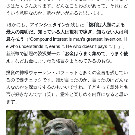
ざはたくさんあります。どんなことわざがあって、それはど
ういう意味なのか、調べがいがあると思います。
ほかにも、
アインシュタイン
が残した「
複利は人類による
最大の発明だ。知っている人は複利で稼ぎ、知らない人は利
息を払う
（“Compound interest is man’s greatest invention. H
e who understands it, earns it. He who doesn’t pays it.”）」、
新紙幣で話題の
渋沢栄一
の「
お金はうまく集めて、うまく使
え
」などお金にまつわる格言をまとめてみるのも◎。
投資の神様ウォーレン・バフェットも多くの金言を残してい
るので要チェックです。誰が言ったのか、言ったのはどんな
人なのかを深堀りするのもいいですね。子どもって意外と名
言が好きなんです（笑）。意外と楽しめる内容になると思い
ます。