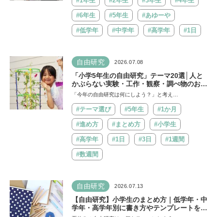
#1年生
#2年生
#3年生
#4年生
#6年生
#5年生
#あゆーや
#低学年
#中学年
#高学年
#1日
自由研究
2026.07.08
「小学5年生の自由研究」テーマ20選│人と
かぶらない実験・工作・観察・調べ物のおす
すめ
「今年の自由研究は何にしよう？」と考え…
#テーマ選び
#5年生
#1か月
#進め方
#まとめ方
#小学生
#高学年
#1日
#3日
#1週間
#数週間
自由研究
2026.07.13
【自由研究】小学生のまとめ方｜低学年・中
学年・高学年別に書き方やテンプレートを紹
介