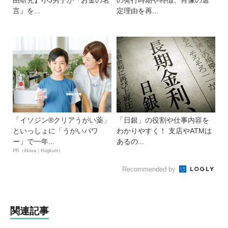
由研究】小3男子が『お金の名
の発行時期や特徴、肖像の選
言』を...
定理由を再...
「イソジン®クリアうがい薬」
「日銀」の役割や仕事内容を
といっしょに「うがいパワ
わかりやすく！ 支店やATMは
ー」で一年...
あるの...
PR（iNova｜Hugkum）
Recommended by
関連記事