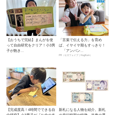
【おうちで完結】まんがを使
「言葉で伝える力」を育め
って自由研究をクリア！小3男
ば、イヤイヤ期もすっきり！
子が飽き...
「アンパン...
PR（セガフェイブ｜HugKum）
【完成度高！4時間でできる自
新札になる人物を紹介。新札