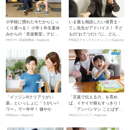
小学校に慣れた今だからじっ
いま最も相談したい保育士・
くり選べる！ 小学１年生夏休
てぃ先生がアドバイス！ 子ど
みからの「音楽教室」デビ
もの“おてつだい”に、どん...
ュ...
PR(ヤマハ音楽振興会｜HugKum)
PR(花王アタックキュキュット｜Hugkum)
「イソジン®クリアうがい
「言葉で伝える力」を育め
薬」といっしょに「うがいパ
ば、イヤイヤ期もすっきり！
ワー」で一年中！ 健やか
「アンパンマン ことばずか
ん...
PR(iNova｜Hugkum)
PR(セガフェイブ｜HugKum)