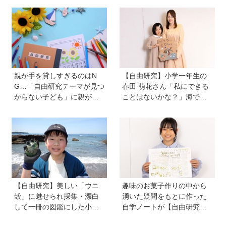
親が手を貸しすぎるのはN
【自由研究】小学一年生の
G…「自由研究テーマが見つ
春田 萌花さん「私にできる
からない子ども」に親がで
ことはないかな？」海で拾
きることは？ 非認知能力の
ったプラスチックを万華鏡
専門家・井上顕滋先生が解
に！ 捨てるはずのクレヨン
説
をもう一度使えるように！
おうちでできるSDGsに挑戦
【自由研究】美しい「ウニ
趣味のお菓子作りの中から
殻」に魅せられ採集・漂白
湧いた疑問をもとに作った
して一冊の図鑑にした小学5
自学ノートが【自由研究コ
年生の舘 賢聖さん。「興味
ンクール小学８年生賞】を