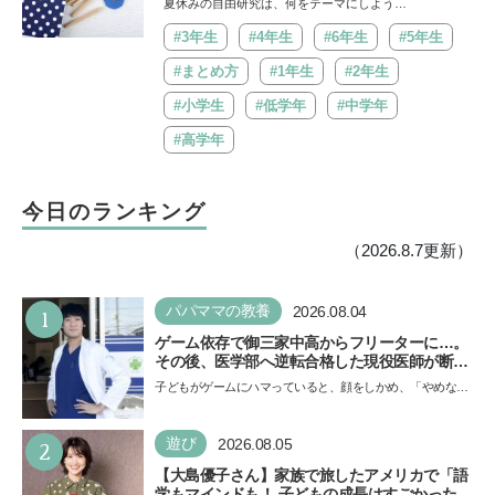
夏休みの自由研究は、何をテーマにしよう…
#3年生
#4年生
#6年生
#5年生
#まとめ方
#1年生
#2年生
#小学生
#低学年
#中学年
#高学年
今日のランキング
（2026.8.7更新）
1
パパママの教養
2026.08.04
ゲーム依存で御三家中高からフリーターに…。
その後、医学部へ逆転合格した現役医師が断言
「ゲームの経験が受験勉強に役立った」そう考
子どもがゲームにハマっていると、顔をしかめ、「やめなさ
える背景とは
い！」という親御さんは多いでしょう。中学受験を控えて
い…
2
遊び
2026.08.05
【大島優子さん】家族で旅したアメリカで「語
学もマインドも！ 子どもの成長はすごかった」