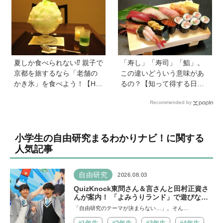
う
イベントを詳しくレポ
夏しか食べられない⁉︎ 親子で
「寿し」「寿司」「鮨」。
京都を旅するなら「老舗の
この違いどういう意味があ
かき氷」を食べよう！【Hu
るの？【知って得する日本
gKum京都隊が教える京の裏
語ウンチク塾】
Recommended by
ワザ・裏ミチ徹底ガイド】
小学生の自由研究まるわかりナビ！に関する
人気記事
自由研究
2026.08.03
QuizKnock東問さん＆言さんと田村正資さ
んが案内！ 「よみうりランド」で遊びなが
ら自由研究が進む期間限定イベントが開催
「自由研究のテーマが決まらない…」。そん…