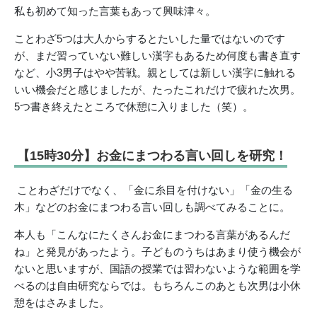
私も初めて知った言葉もあって興味津々。
ことわざ5つは大人からするとたいした量ではないのです
が、まだ習っていない難しい漢字もあるため何度も書き直す
など、小3男子はやや苦戦。親としては新しい漢字に触れる
いい機会だと感じましたが、たったこれだけで疲れた次男。
5つ書き終えたところで休憩に入りました（笑）。
【15時30分】お金にまつわる言い回しを研究！
ことわざだけでなく、「金に糸目を付けない」「金の生る
木」などのお金にまつわる言い回しも調べてみることに。
本人も「こんなにたくさんお金にまつわる言葉があるんだ
ね」と発見があったよう。子どものうちはあまり使う機会が
ないと思いますが、国語の授業では習わないような範囲を学
べるのは自由研究ならでは。もちろんこのあとも次男は小休
憩をはさみました。