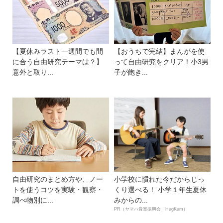
【夏休みラスト一週間でも間
【おうちで完結】まんがを使
に合う自由研究テーマは？】
って自由研究をクリア！小3男
意外と取り...
子が飽き...
自由研究のまとめ方や、ノー
小学校に慣れた今だからじっ
トを使うコツを実験・観察・
くり選べる！ 小学１年生夏休
調べ物別に...
みからの...
PR（ヤマハ音楽振興会｜HugKum）