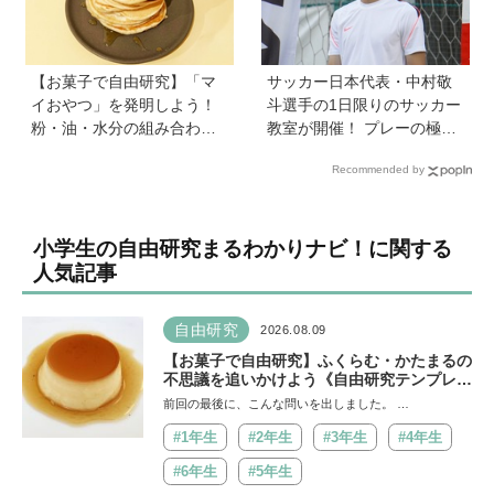
【お菓子で自由研究】「マ
サッカー日本代表・中村敬
イおやつ」を発明しよう！
斗選手の1日限りのサッカー
粉・油・水分の組み合わせ
教室が開催！ プレーの極意
次第で自分だけのおやつ実
から子ども時代の話まで…
Recommended by
験ができる！あんこづくり
学びと笑顔あふれる大盛況
も
イベントを詳しくレポ
小学生の自由研究まるわかりナビ！に関する
人気記事
自由研究
2026.08.09
【お菓子で自由研究】ふくらむ・かたまるの
不思議を追いかけよう《自由研究テンプレー
ト付き》
前回の最後に、こんな問いを出しました。 …
#1年生
#2年生
#3年生
#4年生
#6年生
#5年生