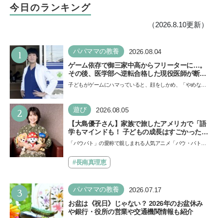
今日のランキング
（2026.8.10更新）
1
パパママの教養
2026.08.04
ゲーム依存で御三家中高からフリーターに…。
その後、医学部へ逆転合格した現役医師が断言
「ゲームの経験が受験勉強に役立った」そう考
子どもがゲームにハマっていると、顔をしかめ、「やめなさ
える背景とは
い！」という親御さんは多いでしょう。中学受験を控えて
い…
2
遊び
2026.08.05
【大島優子さん】家族で旅したアメリカで「語
学もマインドも！ 子どもの成長はすごかった」
声優をつとめた映画『パウ・パトロール ザ・ダ
「パウパト」の愛称で親しまれる人気アニメ「パウ・パトロ
イノ・ムービー』ではあきらめなければ何でも
ール」の劇場版シリーズ第3弾、映画『パウ・パトロール
できると子どもに知ってほしい
ザ…
#長南真理恵
3
パパママの教養
2026.07.17
お盆は《祝日》じゃない？ 2026年のお盆休み
や銀行・役所の営業や交通機関情報も紹介