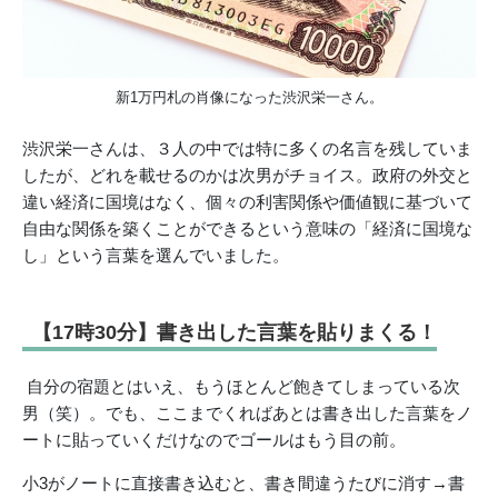
新1万円札の肖像になった渋沢栄一さん。
渋沢栄一さんは、３人の中では特に多くの名言を残していま
したが、どれを載せるのかは次男がチョイス。政府の外交と
違い経済に国境はなく、個々の利害関係や価値観に基づいて
自由な関係を築くことができるという意味の「経済に国境な
し」という言葉を選んでいました。
【17時30分】書き出した言葉を貼りまくる！
自分の宿題とはいえ、もうほとんど飽きてしまっている次
男（笑）。でも、ここまでくればあとは書き出した言葉をノ
ートに貼っていくだけなのでゴールはもう目の前。
小3がノートに直接書き込むと、書き間違うたびに消す→書