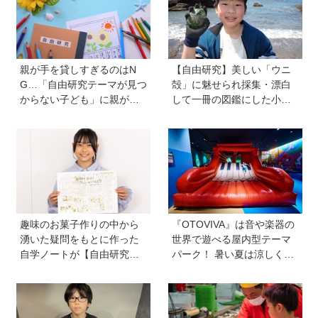
親が手を貸しすぎるのはN
【自由研究】美しい「ウニ
G…「自由研究テーマが見つ
殻」に魅せられ採集・漂白
からない子ども」に親がで
して一冊の図鑑にした小学5
きることは？ 非認知能力の
年生の舘 賢聖さん。「興味
専門家・井上顕滋先生が解
があることにとことん真っ
説
直ぐ！」世界でひとつだけ
のウニ殻図鑑で魅力を伝え
たい
趣味のお菓子作りの中から
『OTOVIVA』は音や楽器の
湧いた疑問をもとに作った
世界で遊べる屋内型テーマ
自学ノートが【自由研究コ
パーク！ 暑い夏は涼しく遊
ンクール小学８年生賞】を
びまくろう！
受賞した工藤桜子さん。砂
糖の種類を変えることで、
クッキーの出来上がりにど