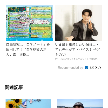
自由研究は「自学ノート」を
いま最も相談したい保育士・
応用して！〝自学指導の達
てぃ先生がアドバイス！ 子ど
人〟森川正樹...
もの“お...
PR（花王アタックキュキュット｜Hugkum）
Recommended by
関連記事