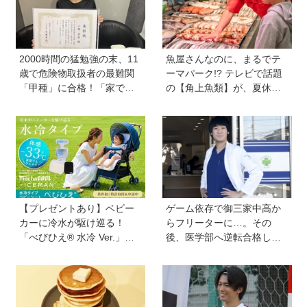
んな変化が起こるのかを徹
底検証！
2000時間の猛勉強の末、11
魚屋さんなのに、まるでテ
歳で危険物取扱者の最難関
ーマパーク!? テレビで話題
「甲種」に合格！「家で両
の【角上魚類】が、夏休み
親が勉強する姿を見て、僕
のお出かけ＆自由研究にお
もやらなきゃと思った」
すすめのワケ
【プレゼントあり】ベビー
ゲーム依存で御三家中高か
カーに冷水が駆け巡る！
らフリーターに…。その
「べびひえ® 水冷 Ver.」で
後、医学部へ逆転合格した
暑い時期の赤ちゃんのお出
現役医師が断言「ゲームの
かけをサポート
経験が受験勉強に役立っ
た」そう考える背景とは