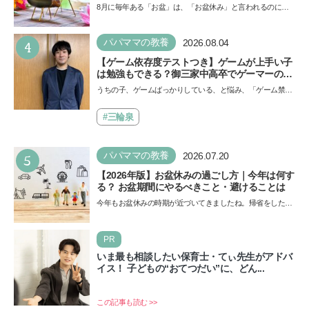
8月に毎年ある「お盆」は、「お盆休み」と言われるのに祝
日ではないのでしょうか？ 当記事では、まずは2026年のお
盆…
4
パパママの教養
2026.08.04
【ゲーム依存度テストつき】ゲームが上手い子
は勉強もできる？御三家中高卒でゲーマーの医
師・阿部智史さんが教えるゲームしながら受験
うちの子、ゲームばっかりしている、と悩み、「ゲーム禁
で勝つためのメソッド
止」を宣言し、子どもとトラブルになる家庭は多いもの。で
も…
#三輪泉
5
パパママの教養
2026.07.20
【2026年版】お盆休みの過ごし方｜今年は何す
る？ お盆期間にやるべきこと・避けることは
今年もお盆休みの時期が近づいてきましたね。帰省をした
り、旅行に行ったり……さまざまな過ごし方が想定されます
が、…
PR
いま最も相談したい保育士・てぃ先生がアドバ
イス！ 子どもの“おてつだい”に、どん...
この記事も読む >>