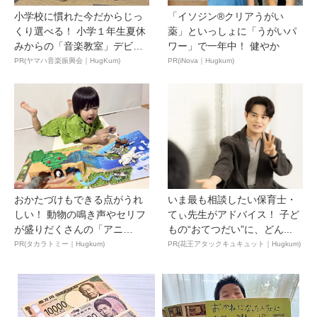
小学校に慣れた今だからじっ
「イソジン®クリアうがい
くり選べる！ 小学１年生夏休
薬」といっしょに「うがいパ
みからの「音楽教室」デビ
ワー」で一年中！ 健やか
ュ...
PR(ヤマハ音楽振興会｜HugKum)
PR(iNova｜Hugkum)
おかたづけもできる点がうれ
いま最も相談したい保育士・
しい！ 動物の鳴き声やセリフ
てぃ先生がアドバイス！ 子ど
が盛りだくさんの「アニ
もの“おてつだい”に、どん...
ア ...
PR(タカラトミー｜Hugkum)
PR(花王アタックキュキュット｜Hugkum)