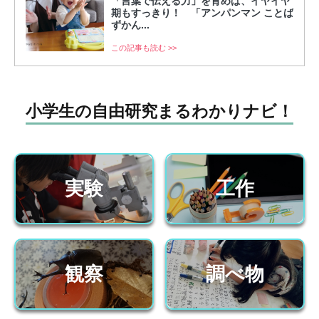
「言葉で伝える力」を育めば、イヤイヤ
期もすっきり！ 「アンパンマン ことば
ずかん...
この記事も読む >>
小学生の自由研究まるわかりナビ！
実験
工作
観察
調べ物