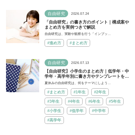
自由研究
2026.07.24
「自由研究」の書き方のポイント｜構成案や
まとめ方を実例つきで解説
自由研究は、実験や観察を行う「インプッ…
#進め方
#まとめ方
自由研究
2026.07.13
【自由研究】小学生のまとめ方｜低学年・中
学年・高学年別に書き方やテンプレートを紹
介
夏休みの自由研究は、何をテーマにしよう…
#まとめ方
#1年生
#2年生
#3年生
#4年生
#6年生
#5年生
#小学生
#低学年
#中学年
#高学年