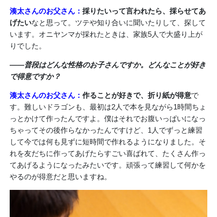
湊太さんのお父さん：
採りたいって言われたら、採らせてあ
げたい
なと思って。ツテや知り合いに聞いたりして、探して
います。オニヤンマが採れたときは、家族5人で大盛り上が
りでした。
――普段はどんな性格のお子さんですか。どんなことが好き
で得意ですか？
湊太さんのお父さん：
作ることが好きで、折り紙が得意
で
す。難しいドラゴンも、最初は2人で本を見ながら1時間ちょ
っとかけて作ったんですよ。僕はそれでお腹いっぱいになっ
ちゃってその後作らなかったんですけど、1人でずっと練習
して今では何も見ずに短時間で作れるようになりました。そ
れを友だちに作ってあげたらすごい喜ばれて、たくさん作っ
てあげるようになったみたいです。頑張って練習して何かを
やるのが得意だと思いますね。