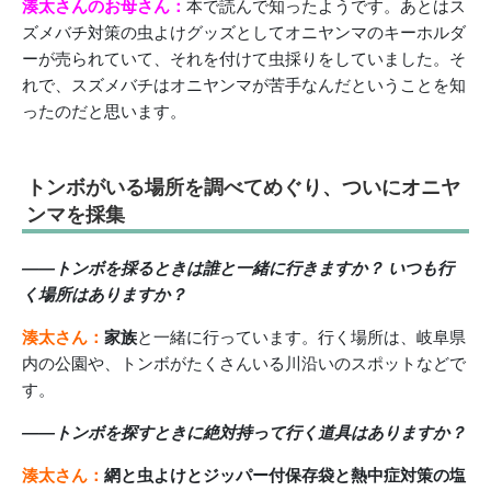
湊太さんのお母さん：
本で読んで知ったようです。あとはス
ズメバチ対策の虫よけグッズとしてオニヤンマのキーホルダ
ーが売られていて、それを付けて虫採りをしていました。そ
れで、スズメバチはオニヤンマが苦手なんだということを知
ったのだと思います。
トンボがいる場所を調べてめぐり、ついにオニヤ
ンマを採集
――トンボを採るときは誰と一緒に行きますか？ いつも行
く場所はありますか？
湊太さん：
家族
と一緒に行っています。行く場所は、岐阜県
内の公園や、トンボがたくさんいる川沿いのスポットなどで
す。
――トンボを探すときに絶対持って行く道具はありますか？
湊太さん：
網と虫よけとジッパー付保存袋と熱中症対策の塩