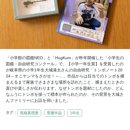
「小学館の図鑑NEO」と「HugKum」が昨年開催した「小学生の
図鑑・自由研究コンクール」で、【小学一年生賞】を受賞したの
が岐阜県の小学1年生大城湊太さんの自由研究「トンボノート20
24～オニヤンマをさがせ！～」。作品からは目当てのトンボを捕
まえるまで家族でさまざまな場所を訪れたこと、捕まえたときの
喜びや楽しさが伝わります。なぜトンボを題材にしたのか、どん
なふうにトンボを採って標本が作られたのか、その背景を大城さ
んファミリーにお話を伺いました。
タグ：
長南真理恵
受賞作品
1年生