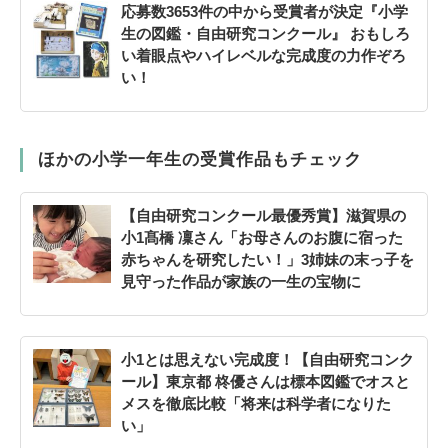
応募数3653件の中から受賞者が決定『小学
生の図鑑・自由研究コンクール』 おもしろ
い着眼点やハイレベルな完成度の力作ぞろ
い！
ほかの小学一年生の受賞作品もチェック
【自由研究コンクール最優秀賞】滋賀県の
小1髙橋 凜さん「お母さんのお腹に宿った
赤ちゃんを研究したい！」3姉妹の末っ子を
見守った作品が家族の一生の宝物に
小1とは思えない完成度！【自由研究コンク
ール】東京都 柊優さんは標本図鑑でオスと
メスを徹底比較「将来は科学者になりた
い」