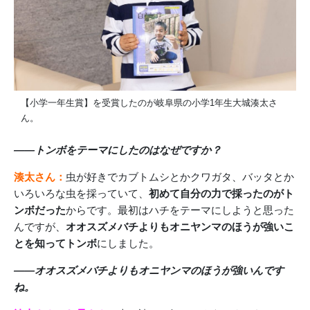
【小学一年生賞】を受賞したのが岐阜県の小学1年生大城湊太さ
ん。
――トンボをテーマにしたのはなぜですか？
湊太さん：
虫が好きでカブトムシとかクワガタ、バッタとか
いろいろな虫を採っていて、
初めて自分の力で採ったのがト
ンボだった
からです。最初はハチをテーマにしようと思った
んですが、
オオスズメバチよりもオニヤンマのほうが強いこ
とを知ってトンボ
にしました。
――オオスズメバチよりもオニヤンマのほうが強いんです
ね。