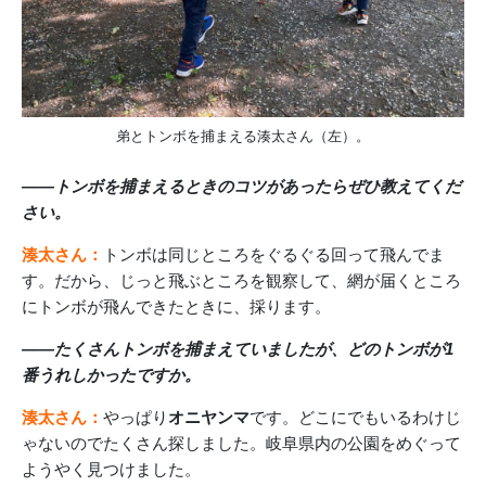
弟とトンボを捕まえる湊太さん（左）。
――トンボを捕まえるときのコツがあったらぜひ教えてくだ
さい。
湊太さん：
トンボは同じところをぐるぐる回って飛んでま
す。だから、じっと飛ぶところを観察して、網が届くところ
にトンボが飛んできたときに、採ります。
――たくさんトンボを捕まえていましたが、どのトンボが1
番うれしかったですか。
湊太さん：
やっぱり
オニヤンマ
です。どこにでもいるわけじ
ゃないのでたくさん探しました。岐阜県内の公園をめぐって
ようやく見つけました。