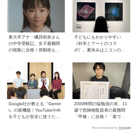
に聞く子育てと絵本づくり
のお話
東大卒アナ・磯貝初奈さん
子どもにもわかりやすい
の中学受験記。女子最難関
《科学とアートのコラ
の桜蔭に合格！併願校も魅
ボ》。夏休みはニコンの特
力を感じた渋渋に。母親の
別展示「ミクロの世界 」
声かけは「睡眠が何より大
へ！【高校生以下無料】
事」「勉強イヤならしなく
ていいよ」
Google社が教える『Gemin
2000時間の猛勉強の末、11
i』の新機能！YouTubeやAI
歳で危険物取扱者の最難関
を子どもが安全に使うため
「甲種」に合格！「家で両
の便利機能、学習に役立つ
親が勉強する姿を見て、僕
Recommended by
教育チャンネルなど、家庭
もやらなきゃと思った」
で使うポイントとは？