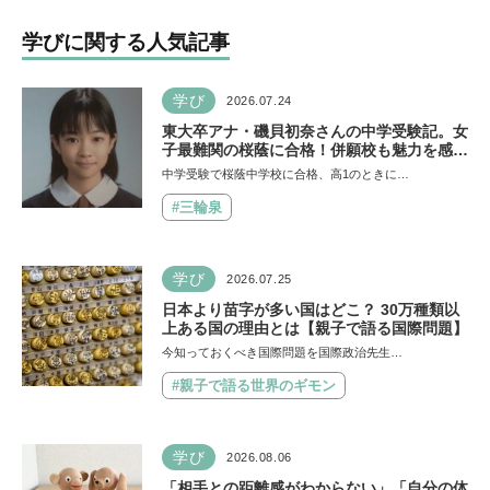
学びに関する人気記事
学び
2026.07.24
東大卒アナ・磯貝初奈さんの中学受験記。女
子最難関の桜蔭に合格！併願校も魅力を感じ
た渋渋に。母親の声かけは「睡眠が何より大
中学受験で桜蔭中学校に合格、高1のときに…
事」「勉強イヤならしなくていいよ」
#三輪泉
学び
2026.07.25
日本より苗字が多い国はどこ？ 30万種類以
上ある国の理由とは【親子で語る国際問題】
今知っておくべき国際問題を国際政治先生…
#親子で語る世界のギモン
学び
2026.08.06
「相手との距離感がわからない」「自分の体