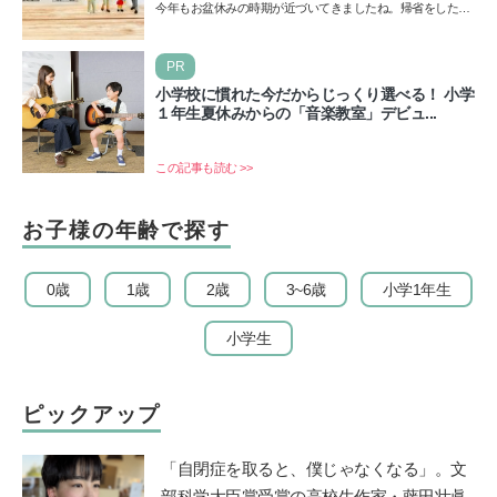
今年もお盆休みの時期が近づいてきましたね。帰省をした
り、旅行に行ったり……さまざまな過ごし方が想定されます
が、…
PR
小学校に慣れた今だからじっくり選べる！ 小学
１年生夏休みからの「音楽教室」デビュ...
この記事も読む >>
お子様の年齢で探す
0歳
1歳
2歳
3~6歳
小学1年生
小学生
ピックアップ
「自閉症を取ると、僕じゃなくなる」。文
部科学大臣賞受賞の高校生作家・藤田壮眞