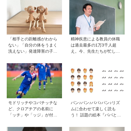
は
「相手との距離感がわから
精神疾患による教員の休職
ない」「自分の体をうまく
は過去最多の1万3千人超
洗えない」発達障害の子ど
え。今、先生たちが忙しす
もの「性」に関する困りご
ぎるのはなぜ？【保護者が
と・性教育のポイントは？
知っておきたい学校のリア
【『発達障害の子の性のル
ル】
ール』著者に聞いた】
モドリッチやコバチッチな
パン♪パン♪パパ♪パン♪リズ
ど、クロアチアの名前に
ムに合わせて楽しく読も
「ッチ」や「ッジ」が付く
う！ 話題の絵本『パパとパ
のはなぜ？【親子で語る国
ン』を作った、ご夫婦ユニ
際問題】
ット・サニーブックスさん