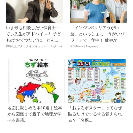
いま最も相談したい保育士・
「イソジン®クリアうがい
てぃ先生がアドバイス！ 子ど
薬」といっしょに「うがいパ
もの“おてつだい”に、どん...
ワー」で一年中！ 健やか
PR(花王アタックキュキュット｜Hugkum)
PR(iNova｜Hugkum)
地図に親しめる本10選｜絵本
「おふろポスター」ってなぜ
から図鑑まで親子で地理が学
貼るだけでするする覚えられ
べる書籍...
る？「名探...