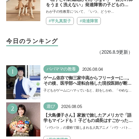
をうまく洗えない」発達障害の子どもの
「性」に関する困りごと・性教育のポイント
わが子の性教育について、「いつ、どうや…
は？【『発達障害の子の性のルール』著者に
聞いた】
#平丸真梨子
#発達障害
今日のランキング
（2026.8.9更新）
1
パパママの教養
2026.08.04
ゲーム依存で御三家中高からフリーターに…。
その後、医学部へ逆転合格した現役医師が断言
「ゲームの経験が受験勉強に役立った」そう考
子どもがゲームにハマっていると、顔をしかめ、「やめなさ
える背景とは
い！」という親御さんは多いでしょう。中学受験を控えて
い…
2
遊び
2026.08.05
【大島優子さん】家族で旅したアメリカで「語
学もマインドも！ 子どもの成長はすごかった」
声優をつとめた映画『パウ・パトロール ザ・ダ
「パウパト」の愛称で親しまれる人気アニメ「パウ・パトロ
イノ・ムービー』ではあきらめなければ何でも
ール」の劇場版シリーズ第3弾、映画『パウ・パトロール
できると子どもに知ってほしい