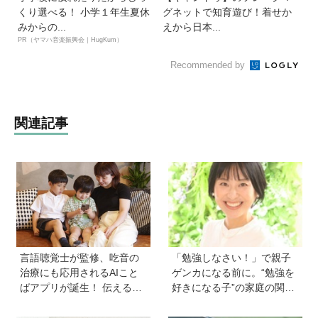
くり選べる！ 小学１年生夏休
グネットで知育遊び！着せか
みからの...
えから日本...
PR（ヤマハ音楽振興会｜HugKum）
Recommended by
関連記事
言語聴覚士が監修、吃音の
「勉強しなさい！」で親子
治療にも応用されるAIこと
ゲンカになる前に。“勉強を
ばアプリが誕生！ 伝える力
好きになる子”の家庭の関わ
を育み、親子の会話を楽し
り方とは《教育の専門家・
める「ことたね」の魅力と
永島瑠美先生に訊く》