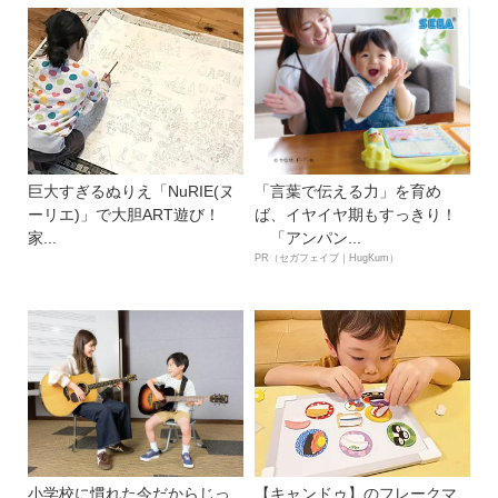
巨大すぎるぬりえ「NuRIE(ヌ
「言葉で伝える力」を育め
ーリエ)」で大胆ART遊び！
ば、イヤイヤ期もすっきり！
家...
「アンパン...
PR（セガフェイブ｜HugKum）
小学校に慣れた今だからじっ
【キャンドゥ】のフレークマ