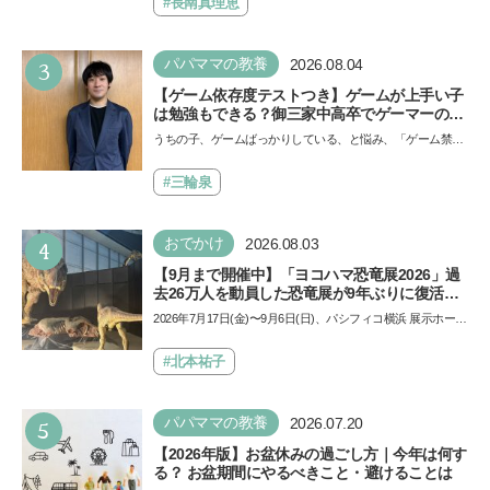
ザ…
#長南真理恵
3
パパママの教養
2026.08.04
【ゲーム依存度テストつき】ゲームが上手い子
は勉強もできる？御三家中高卒でゲーマーの医
師・阿部智史さんが教えるゲームしながら受験
うちの子、ゲームばっかりしている、と悩み、「ゲーム禁
で勝つためのメソッド
止」を宣言し、子どもとトラブルになる家庭は多いもの。で
も…
#三輪泉
4
おでかけ
2026.08.03
【9月まで開催中】「ヨコハマ恐竜展2026」過
去26万人を動員した恐竜展が9年ぶりに復活！
夏休みのおでかけで楽しむポイントを完全ガイ
2026年7月17日(金)〜9月6日(日)、パシフィコ横浜 展示ホール
ド
Aにて「ヨコハマ恐竜展2026〜恐竜の食卓大図鑑〜」が開
催…
#北本祐子
5
パパママの教養
2026.07.20
【2026年版】お盆休みの過ごし方｜今年は何す
る？ お盆期間にやるべきこと・避けることは