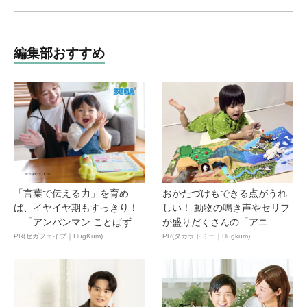
編集部おすすめ
「言葉で伝える力」を育め
おかたづけもできる点がうれ
ば、イヤイヤ期もすっきり！
しい！ 動物の鳴き声やセリフ
「アンパンマン ことばずか
が盛りだくさんの「アニ
ん...
ア ...
PR(セガフェイブ｜HugKum)
PR(タカラトミー｜Hugkum)