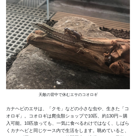
天敵の背中で休むエサのコオロギ
カナヘビのエサは、「クモ」などの小さな虫や、生きた「コ
オロギ」。コオロギは爬虫類ショップで10匹、約130円～購
入可能。10匹放っても、一気に食べるわけではなく、しばら
くカナヘビと同じケース内で生活をします。眺めていると、