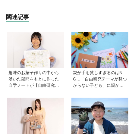
関連記事
趣味のお菓子作りの中から
親が手を貸しすぎるのはN
湧いた疑問をもとに作った
G…「自由研究テーマが見つ
自学ノートが【自由研究コ
からない子ども」に親がで
ンクール小学８年生賞】を
きることは？ 非認知能力の
受賞した工藤桜子さん。砂
専門家・井上顕滋先生が解
糖の種類を変えることで、
説
クッキーの出来上がりにど
んな変化が起こるのかを徹
底検証！