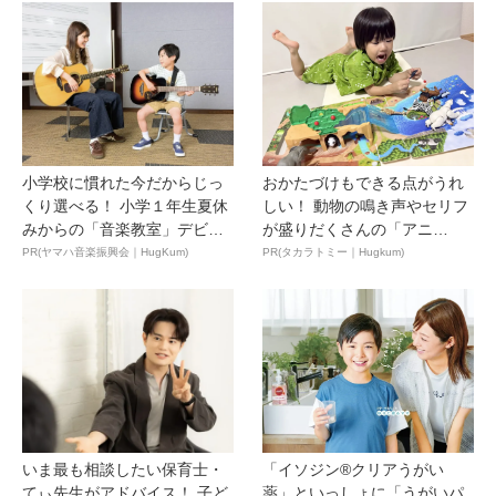
小学校に慣れた今だからじっ
おかたづけもできる点がうれ
くり選べる！ 小学１年生夏休
しい！ 動物の鳴き声やセリフ
みからの「音楽教室」デビ
が盛りだくさんの「アニ
ュ...
ア ...
PR(ヤマハ音楽振興会｜HugKum)
PR(タカラトミー｜Hugkum)
いま最も相談したい保育士・
「イソジン®クリアうがい
てぃ先生がアドバイス！ 子ど
薬」といっしょに「うがいパ