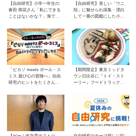
【自由研究】小学一年生の
【自由研究】美しい「ウニ
春田 萌花さん「私にできる
殻」に魅せられ採集・漂白
ことはないかな？」海で拾
して一冊の図鑑にした小学5
ったプラスチックを万華鏡
年生の舘 賢聖さん。「興味
に！ 捨てるはずのクレヨン
があることにとことん真っ
をもう一度使えるように！
直ぐ！」世界でひとつだけ
おうちでできるSDGsに挑戦
のウニ殻図鑑で魅力を伝え
たい
「ピカソ meets ポール・ス
【期間限定】東京ミッドタ
ミス 遊び心の冒険へ」自由
ウン日比谷に『トイ・スト
研究のヒントをたくさん発
ーリー』フードトラックが
見！オリジナルグッズもか
ずらり！ メニューや見どこ
わいい♡【ゆる〜く楽しむ
ろをチェックしてきました
美術案内】
【ゲーム依存度テストつ
自由研究のテーマ探しに悩