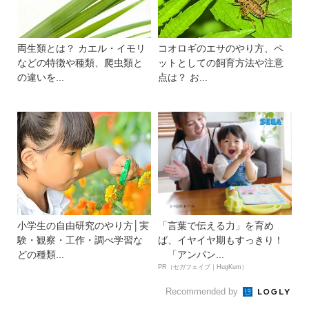
両生類とは？ カエル・イモリ
コオロギのエサのやり方、ペ
などの特徴や種類、爬虫類と
ットとしての飼育方法や注意
の違いを...
点は？ お...
小学生の自由研究のやり方│実
「言葉で伝える力」を育め
験・観察・工作・調べ学習な
ば、イヤイヤ期もすっきり！
どの種類...
「アンパン...
PR（セガフェイブ｜HugKum）
Recommended by