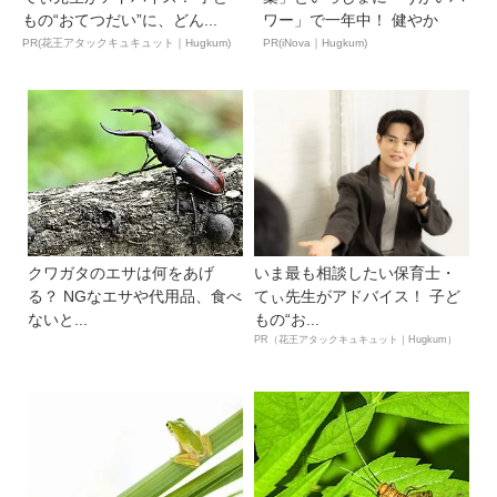
もの“おてつだい”に、どん...
ワー」で一年中！ 健やか
PR(花王アタックキュキュット｜Hugkum)
PR(iNova｜Hugkum)
クワガタのエサは何をあげ
いま最も相談したい保育士・
る？ NGなエサや代用品、食べ
てぃ先生がアドバイス！ 子ど
ないと...
もの“お...
PR（花王アタックキュキュット｜Hugkum）