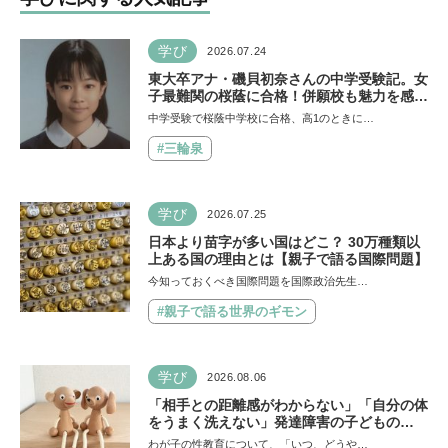
学び
2026.07.24
東大卒アナ・磯貝初奈さんの中学受験記。女
子最難関の桜蔭に合格！併願校も魅力を感じ
た渋渋に。母親の声かけは「睡眠が何より大
中学受験で桜蔭中学校に合格、高1のときに…
事」「勉強イヤならしなくていいよ」
#三輪泉
学び
2026.07.25
日本より苗字が多い国はどこ？ 30万種類以
上ある国の理由とは【親子で語る国際問題】
今知っておくべき国際問題を国際政治先生…
#親子で語る世界のギモン
学び
2026.08.06
「相手との距離感がわからない」「自分の体
をうまく洗えない」発達障害の子どもの
「性」に関する困りごと・性教育のポイント
わが子の性教育について、「いつ、どうや…