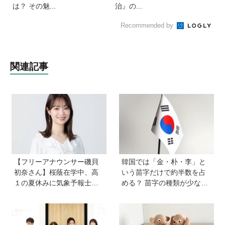
は？ その魅...
治』の...
Recommended by
関連記事
【フリーアナウンサー磯貝
韓国では「金・朴・李」と
初奈さん】桜蔭在学中、高
いう苗字だけで約半数を占
１の夏休みに気象予報士試
める？ 苗字の種類が少ない
験に合格！現在も東大大学
のはなぜ？ 【親子で語る国
院で「学ぶ楽しさ」をずっ
際問題】
と持ち続ける秘訣とは。親
も「楽しい」をバックアッ