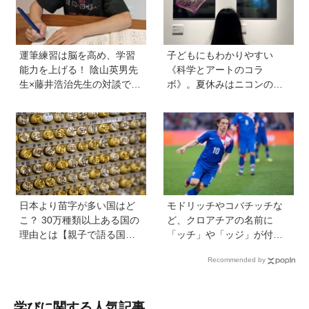
運筆練習は脳を高め、学習
子どもにもわかりやすい
能力を上げる！ 陰山英男先
《科学とアートのコラ
生×藤井浩治先生の対談でわ
ボ》。夏休みはニコンの特
かった驚きの事実。『1年生
別展示「ミクロの世界 」
のかん字運筆ドリル』は字
へ！【高校生以下無料】
形も覚えられる
日本より苗字が多い国はど
モドリッチやコバチッチな
こ？ 30万種類以上ある国の
ど、クロアチアの名前に
理由とは【親子で語る国際
「ッチ」や「ッジ」が付く
問題】
のはなぜ？【親子で語る国
Recommended by
際問題】
学びに関する人気記事