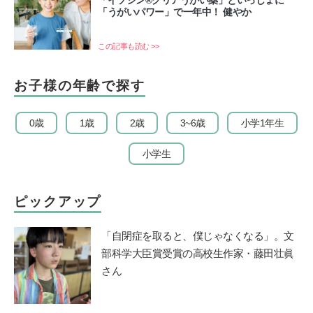
「イソジン®クリアうがい薬」といっしょに
「うがいパワー」で一年中！ 健やか
この記事も読む >>
お子様の年齢で探す
0歳
1歳
2歳
3~6歳
小学1年生
小学生
ピックアップ
「自閉症を取ると、僕じゃなくなる」。文
部科学大臣賞受賞の高校生作家・藤田壮眞
さん