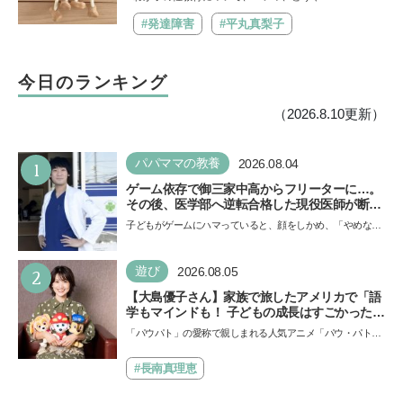
は？【『発達障害の子の性のルール』著者に
聞いた】
#発達障害
#平丸真梨子
今日のランキング
（2026.8.10更新）
1
パパママの教養
2026.08.04
ゲーム依存で御三家中高からフリーターに…。
その後、医学部へ逆転合格した現役医師が断言
「ゲームの経験が受験勉強に役立った」そう考
子どもがゲームにハマっていると、顔をしかめ、「やめなさ
える背景とは
い！」という親御さんは多いでしょう。中学受験を控えて
い…
2
遊び
2026.08.05
【大島優子さん】家族で旅したアメリカで「語
学もマインドも！ 子どもの成長はすごかった」
声優をつとめた映画『パウ・パトロール ザ・ダ
「パウパト」の愛称で親しまれる人気アニメ「パウ・パトロ
イノ・ムービー』ではあきらめなければ何でも
ール」の劇場版シリーズ第3弾、映画『パウ・パトロール
できると子どもに知ってほしい
ザ…
#長南真理恵