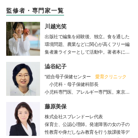
監修者・専門家一覧
川越光笑
出版社で編集を経験後、独立。食を通した
環境問題、農業などに関心が高くフリー編
集者兼ライターとして活動中。著者本に日
本の食文化を守るべく企画した「おにぎ
澁谷紀子
り」（グラフィック社）がある。NHKやラ
ジオ番組J-Waveロハスモーニングなど多
“総合母子保健センター
愛育クリニック
数のメディアに出演し、全国のおにぎり文
小児科・母子保健科部長
化を語る。両親を病気で亡くしたことをき
小児科専門医、アレルギー専門医。東京大
っかけに、“人は、食べるもので体がつく
学医学部卒業。東大病院、山王病院、NTT
られている”ということを改めて実感。食
藤原美保
東日本関東病院小児科などを経て現職。４
の大切さに目覚め、管理栄養士を目指すべ
人の女の子の母でもある。”
株式会社スプレンドーレ代表
く大学へ進学。2023年春、国家試験に合格
保育士、公認心理師。発達障害の女の子の
し、管理栄養士となる。
性教育や身だしなみ教育を行う放課後等デ