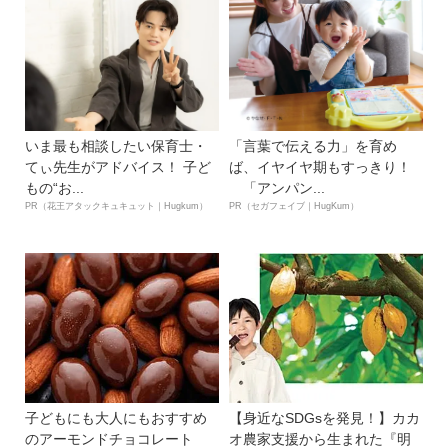
いま最も相談したい保育士・
「言葉で伝える力」を育め
てぃ先生がアドバイス！ 子ど
ば、イヤイヤ期もすっきり！
もの“お...
「アンパン...
PR（花王アタックキュキュット｜Hugkum）
PR（セガフェイブ｜HugKum）
子どもにも大人にもおすすめ
【身近なSDGsを発見！】カカ
のアーモンドチョコレート
オ農家支援から生まれた『明