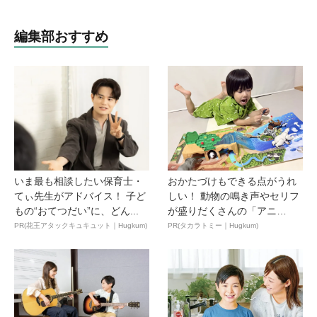
編集部おすすめ
いま最も相談したい保育士・
おかたづけもできる点がうれ
てぃ先生がアドバイス！ 子ど
しい！ 動物の鳴き声やセリフ
もの“おてつだい”に、どん...
が盛りだくさんの「アニ
ア ...
PR(花王アタックキュキュット｜Hugkum)
PR(タカラトミー｜Hugkum)