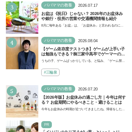
3
パパママの教養
2026.07.17
お盆は《祝日》じゃない？ 2026年のお盆休み
や銀行・役所の営業や交通機関情報も紹介
8月に毎年ある「お盆」は、「お盆休み」と言われるのに祝
日ではないのでしょうか？ 当記事では、まずは2026年のお
盆…
4
パパママの教養
2026.08.04
【ゲーム依存度テストつき】ゲームが上手い子
は勉強もできる？御三家中高卒でゲーマーの医
師・阿部智史さんが教えるゲームしながら受験
うちの子、ゲームばっかりしている、と悩み、「ゲーム禁
で勝つためのメソッド
止」を宣言し、子どもとトラブルになる家庭は多いもの。で
も…
#三輪泉
5
パパママの教養
2026.07.20
【2026年版】お盆休みの過ごし方｜今年は何す
る？ お盆期間にやるべきこと・避けることは
今年もお盆休みの時期が近づいてきましたね。帰省をした
り、旅行に行ったり……さまざまな過ごし方が想定されます
が、…
PR