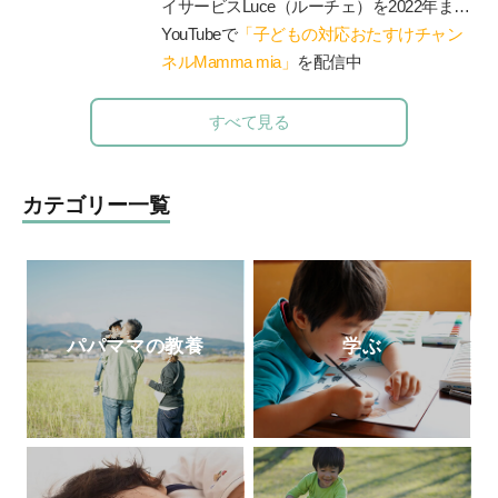
イサービス
Luce
（ルーチェ）を
2022
年まで
運営。現在は障害のあるお子さんと保護者
YouTubeで
「子どもの対応おたすけチャン
が一緒に通うことができる脱毛サロン
ネルMamma mia」
を配信中
Luce
を運営（施術中に療育相談に対応可）、子
育てや療育相談、事業所での性教育のやり
すべて見る
方、職員研修やコンサル、講演等を行う。
著書に『発達障害の女の子のお母さんが、
早めに知っておきたい「
47
のルール」』、
カテゴリー一覧
『発達障害の男の子のお母さんが早めに知
っておいて良かったこと
70』
（エッセンシ
ャル出版社）、『発達障害の女の子の「自
立」のために親としてできること』（
PHP
研究所）がある。
パパママの教養
学ぶ