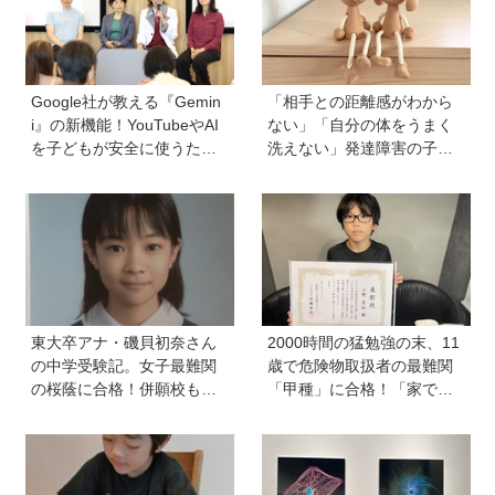
プする方法も
Google社が教える『Gemin
「相手との距離感がわから
i』の新機能！YouTubeやAI
ない」「自分の体をうまく
を子どもが安全に使うため
洗えない」発達障害の子ど
の便利機能、学習に役立つ
もの「性」に関する困りご
教育チャンネルなど、家庭
と・性教育のポイントは？
で使うポイントとは？
【『発達障害の子の性のル
ール』著者に聞いた】
東大卒アナ・磯貝初奈さん
2000時間の猛勉強の末、11
の中学受験記。女子最難関
歳で危険物取扱者の最難関
の桜蔭に合格！併願校も魅
「甲種」に合格！「家で両
力を感じた渋渋に。母親の
親が勉強する姿を見て、僕
声かけは「睡眠が何より大
もやらなきゃと思った」
事」「勉強イヤならしなく
ていいよ」