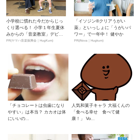
小学校に慣れた今だからじっ
「イソジン®クリアうがい
くり選べる！ 小学１年生夏休
薬」といっしょに「うがいパ
みからの「音楽教室」デビ
ワー」で一年中！ 健やか
ュ...
PR(ヤマハ音楽振興会｜HugKum)
PR(iNova｜Hugkum)
「チョコレートは虫歯になり
人気和菓子キャラ 大福くんの
やすい」は本当？ カカオは体
「食べる幸せ 食べて健
にいいの...
康！」 Vo...