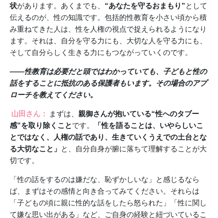
状
があります。あくまでも、
“あなたを守るおまもり”
として
伝えるのが、性の知識です。包括的性教育を小さい頃から積
み重ねてきた人は、性を人権の視点で捉えられるようになり
ます。それは、自分を守る力にも、大切な人を守る力にも、
そして自分らしく生きる力にもつながっていくのです。
――性教育は必要だと頭ではわかっていても、子どもと性の
話をすることに抵抗のある保護者もいます。
その場合のアプ
ローチを教えてください。
山田さん：
まずは、
親御さんが抱いている“性へのタブー
感”を取り除くこと
です。
「性を語ることは、いやらしいこ
とではなく、人権の話であり、生きていくうえでの土台とな
る大切なこと」
と、自分自身が腑に落ちて理解することが大
切です。
「性の話をするのは嫌だな、恥ずかしいな」と感じるなら
ば、まずはその感情と向き合ってみてください。それらは
「子どもの頃に親に性的な話をしたら怒られた」「性に関し
て嫌な思い出がある」など、ご自身の経験と紐づいているこ