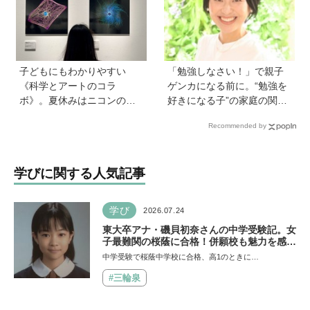
ール』著者に聞いた】
子どもにもわかりやすい
「勉強しなさい！」で親子
《科学とアートのコラ
ゲンカになる前に。“勉強を
ボ》。夏休みはニコンの特
好きになる子”の家庭の関わ
別展示「ミクロの世界 」
り方とは《教育の専門家・
Recommended by
へ！【高校生以下無料】
永島瑠美先生に訊く》
学びに関する人気記事
学び
2026.07.24
東大卒アナ・磯貝初奈さんの中学受験記。女
子最難関の桜蔭に合格！併願校も魅力を感じ
た渋渋に。母親の声かけは「睡眠が何より大
中学受験で桜蔭中学校に合格、高1のときに…
事」「勉強イヤならしなくていいよ」
#三輪泉