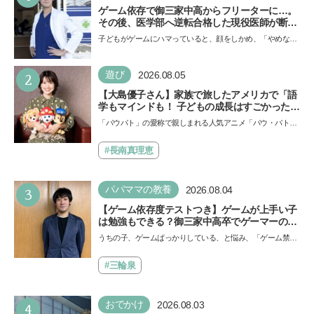
ゲーム依存で御三家中高からフリーターに…。
その後、医学部へ逆転合格した現役医師が断言
「ゲームの経験が受験勉強に役立った」そう考
子どもがゲームにハマっていると、顔をしかめ、「やめなさ
える背景とは
い！」という親御さんは多いでしょう。中学受験を控えて
い…
2
遊び
2026.08.05
【大島優子さん】家族で旅したアメリカで「語
学もマインドも！ 子どもの成長はすごかった」
声優をつとめた映画『パウ・パトロール ザ・ダ
「パウパト」の愛称で親しまれる人気アニメ「パウ・パトロ
イノ・ムービー』ではあきらめなければ何でも
ール」の劇場版シリーズ第3弾、映画『パウ・パトロール
できると子どもに知ってほしい
ザ…
#長南真理恵
3
パパママの教養
2026.08.04
【ゲーム依存度テストつき】ゲームが上手い子
は勉強もできる？御三家中高卒でゲーマーの医
師・阿部智史さんが教えるゲームしながら受験
うちの子、ゲームばっかりしている、と悩み、「ゲーム禁
で勝つためのメソッド
止」を宣言し、子どもとトラブルになる家庭は多いもの。で
も…
#三輪泉
4
おでかけ
2026.08.03