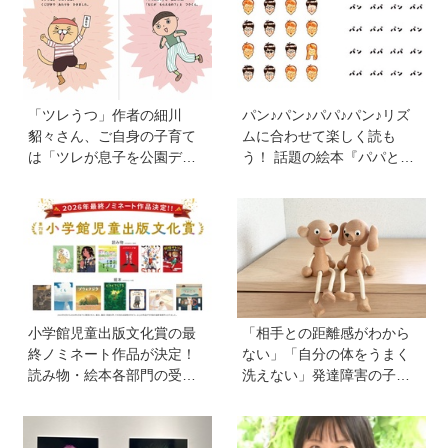
形も覚えられる
「ツレうつ」作者の細川
パン♪パン♪パパ♪パン♪リズ
貂々さん、ご自身の子育て
ムに合わせて楽しく読も
は「ツレが息子を公園デビ
う！ 話題の絵本『パパとパ
ューさせてママ友を作って
ン』を作った、ご夫婦ユニ
いた」ーー初の創作絵本
ット・サニーブックスさん
「タネがひとつぶ」は幼か
に聞く子育てと絵本づくり
った息子さんと共作した思
のお話
い出のストーリー
小学館児童出版文化賞の最
「相手との距離感がわから
終ノミネート作品が決定！
ない」「自分の体をうまく
読み物・絵本各部門の受賞
洗えない」発達障害の子ど
候補13作品は？
もの「性」に関する困りご
と・性教育のポイントは？
【『発達障害の子の性のル