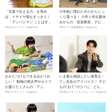
「言葉で伝える力」を育め
小学校に慣れた今だからじっ
ば、イヤイヤ期もすっきり！
くり選べる！ 小学１年生夏休
「アンパンマン ことばずか
みからの「音楽教室」デビ
ん...
ュ...
PR(セガフェイブ｜HugKum)
PR(ヤマハ音楽振興会｜HugKum)
おかたづけもできる点がうれ
いま最も相談したい保育士・
しい！ 動物の鳴き声やセリフ
てぃ先生がアドバイス！ 子ど
が盛りだくさんの「アニ
もの“おてつだい”に、どん...
ア ...
PR(タカラトミー｜Hugkum)
PR(花王アタックキュキュット｜Hugkum)