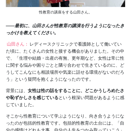
性教育の講座をする山田さん。
――最初に、山田さんが性教育の講演を行うようになったき
っかけを教えてください。
山田さん：
レディースクリニックで看護師として働いてい
た頃に、たくさんの女性と接する機会がありました。その中
で、「生理や結婚・出産の有無、更年期など、女性は常に性
に関する悩みや困りごとと隣り合わせで生きているのに、ど
うしてこんなにも相談場所や気楽に話せる環境がないのだろ
う」という疑問を抱くようになったのです。
背景には、
女性は性の話をすることに、どこかうしろめたさ
や恥ずかしさを感じている
という根深い問題があるように感
じていました。
そこから性教育について学ぶようになり、向き合うようにな
ったのが包括的性教育です。包括的性教育の土台には、「自
分の感情はどれも大事。自分の人生をつかみ取っていこう」