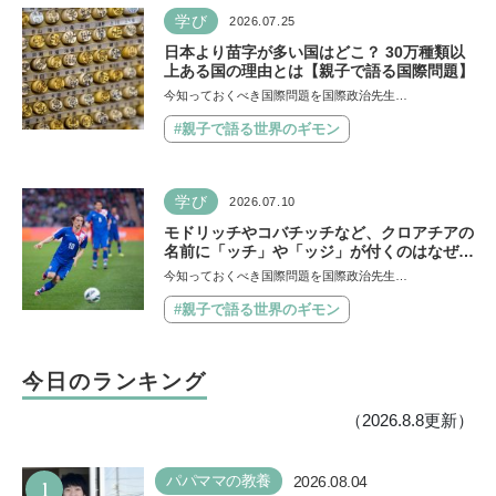
学び
2026.07.25
日本より苗字が多い国はどこ？ 30万種類以
上ある国の理由とは【親子で語る国際問題】
今知っておくべき国際問題を国際政治先生…
#親子で語る世界のギモン
学び
2026.07.10
モドリッチやコバチッチなど、クロアチアの
名前に「ッチ」や「ッジ」が付くのはなぜ？
【親子で語る国際問題】
今知っておくべき国際問題を国際政治先生…
#親子で語る世界のギモン
今日のランキング
（2026.8.8更新）
1
パパママの教養
2026.08.04