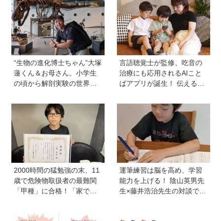
“生物の進化博士ちゃん”大塚
言語聴覚士が監修、吃音の
蓮くん＆お母さん。小学生
治療にも応用されるAIこと
の頃から解剖実験の世界に
ばアプリが誕生！ 伝える力
入り、現代において恐竜に
を育み、親子の会話を楽し
近いワニを研究。「興味の
める「ことたね」の魅力と
種まきはエンタメから」
は
2000時間の猛勉強の末、11
運筆練習は脳を高め、学習
歳で危険物取扱者の最難関
能力を上げる！ 陰山英男先
「甲種」に合格！「家で両
生×藤井浩治先生の対談でわ
親が勉強する姿を見て、僕
かった驚きの事実。『1年生
もやらなきゃと思った」
のかん字運筆ドリル』は字