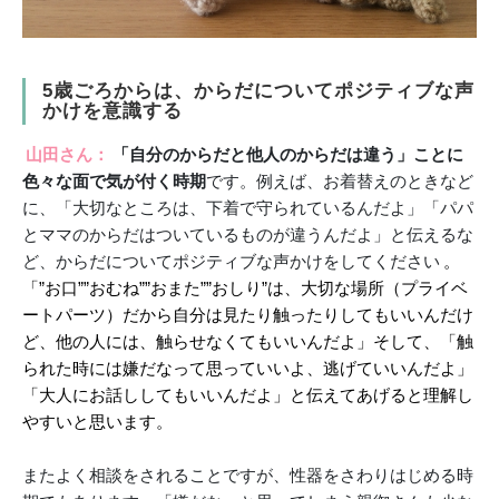
5歳ごろからは、からだについてポジティブな声
かけを意識する
山田さん：
「自分のからだと他人のからだは違う」ことに
色々な面で気が付く時期
です。例えば、お着替えのときなど
に、「大切なところは、下着で守られているんだよ」「パパ
とママのからだはついているものが違うんだよ」と伝えるな
ど、からだについてポジティブな声かけをしてください
。
「”お口””おむね””おまた””おしり”は、大切な場所（プライベ
ートパーツ）だから自分は見たり触ったりしてもいいんだけ
ど、他の人には、触らせなくてもいいんだよ」そして、「触
られた時には嫌だなって思っていいよ、逃げていいんだよ」
「大人にお話ししてもいいんだよ」と伝えてあげると理解し
やすいと思います。
またよく相談をされることですが、性器をさわりはじめる時