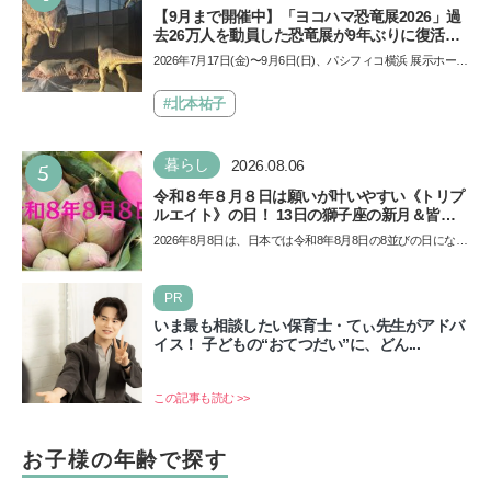
【9月まで開催中】「ヨコハマ恐竜展2026」過
去26万人を動員した恐竜展が9年ぶりに復活！
夏休みのおでかけで楽しむポイントを完全ガイ
2026年7月17日(金)〜9月6日(日)、パシフィコ横浜 展示ホール
ド
Aにて「ヨコハマ恐竜展2026〜恐竜の食卓大図鑑〜」が開
催…
#北本祐子
5
暮らし
2026.08.06
令和８年８月８日は願いが叶いやすい《トリプ
ルエイト》の日！ 13日の獅子座の新月＆皆既
日食の影響にも注目
2026年8月8日は、日本では令和8年8月8日の8並びの日になり
ます。そしてこの日は、「ライオンズゲート」というとっ
て…
PR
いま最も相談したい保育士・てぃ先生がアドバ
イス！ 子どもの“おてつだい”に、どん...
この記事も読む >>
お子様の年齢で探す