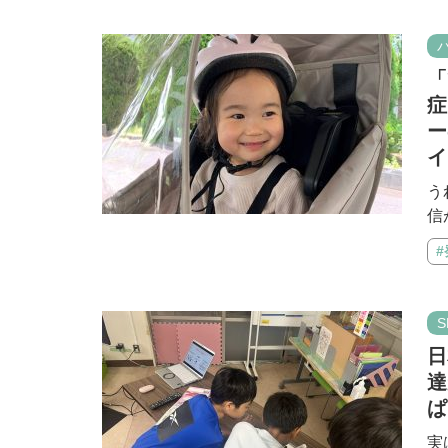
「
症
ー
イ
う
信
S
日
達
ぱ
実