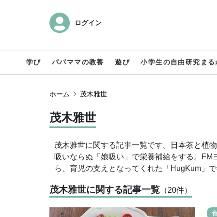
ログイン
学び
パパママの教養
遊び
小学生の自由研究まる
ホーム
茂木雅世
茂木雅世
茂木雅世に関する記事一覧です。日本茶と植物
吸いならぬ「娘吸い」で栄養補給をする。FM
ら、育児の支えとなってくれた「HugKum
茂木雅世に関する記事一覧
（20
件
）