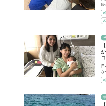
終
【
か
コ
日
な
【