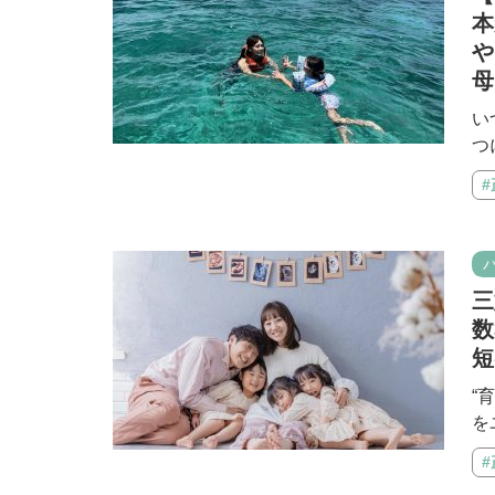
本
や
母
い
つ
三
数
短
“
を