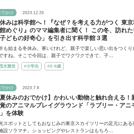
おでかけ
2023.12.25
休みは科学館へ！『なぜ？を考える力がつく 東京
館めぐり』のママ編集者に聞く！ この冬、訪れた
子どもの好奇心」を引き出す科学館３選
年も始まる冬休み。寒いけれど、親子で楽しい思い出をつくり
ですね。そこで今回は、親子でワクワクできて、子…
#茂木雅世
#小学生
#3~6歳
おでかけ
2023.7.8
夏休みのおでかけ】かわいい動物と触れ合える！
覚のアニマルプレイグラウンド「ラブリー・アニ
」を体験
光スポットとしてもおなじみの東京スカイツリーの足元にある
施設ソラマチ。ショッピングやレストランはもちろ…