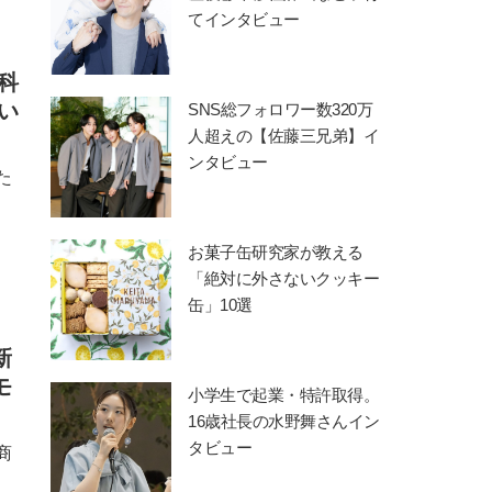
てインタビュー
科
い
SNS総フォロワー数320万
人超えの【佐藤三兄弟】イ
ンタビュー
た
お菓子缶研究家が教える
「絶対に外さないクッキー
缶」10選
新
モ
小学生で起業・特許取得。
16歳社長の水野舞さんイン
タビュー
商