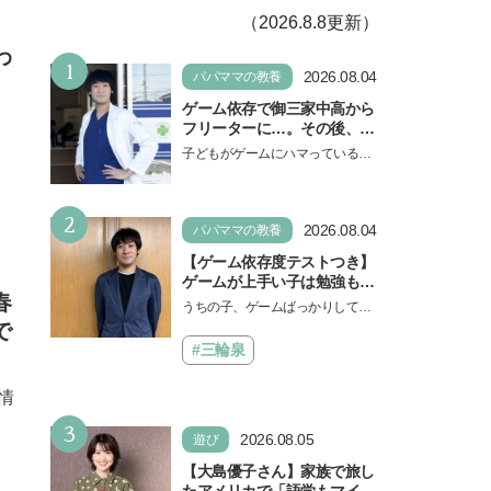
（2026.8.8更新）
』
わ
1
2026.08.04
パパママの教養
ゲーム依存で御三家中高から
フリーターに…。その後、医
学部へ逆転合格した現役医師
子どもがゲームにハマっている
が断言「ゲームの経験が受験
と、顔をしかめ、「やめなさ
勉強に役立った」そう考える
い！」という親御さんは多いでし
背景とは
2
ょう。中学受験を控えてい…
2026.08.04
パパママの教養
【ゲーム依存度テストつき】
ゲームが上手い子は勉強もで
春
きる？御三家中高卒でゲーマ
うちの子、ゲームばっかりしてい
ーの医師・阿部智史さんが教
で
る、と悩み、「ゲーム禁止」を宣
えるゲームしながら受験で勝
言し、子どもとトラブルになる家
#三輪泉
つためのメソッド
庭は多いもの。でも…
情
3
2026.08.05
遊び
【大島優子さん】家族で旅し
たアメリカで「語学もマイン