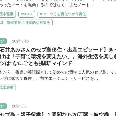
わったノートを廃棄するのではなく、またノート…
#茂木雅世
#SDGs
#12 つくる責任つかう責任
#13 気候変動に具体的な対策を
学び
2024.9.16
石井あみさんのセブ島移住・出産エピソード】き
けは「子育て環境を変えたい」。海外生活を楽し
ツは“なにごとも挑戦”マインド
本から一番近い英語圏として初めての留学に人気のセブ島。そ
セブに家族で移住し、留学エージェントサービスを…
#茂木雅世
学び
2024.8.5
セブ島・親子留学】１週間なら20万弱＋航空券。