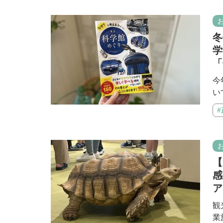
冬
学
「
今
い
【
感
ア
観
業