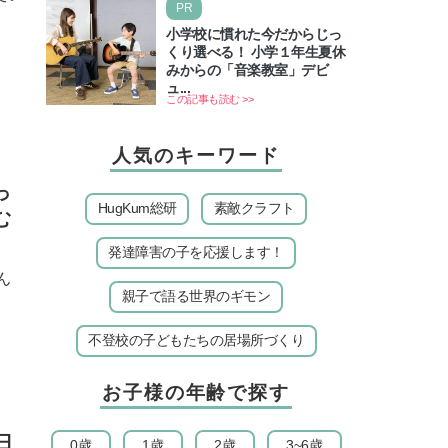
PR
ズゲート」というとって…
小学校に慣れた今だからじっ
くり選べる！ 小学１年生夏休
みからの「音楽教室」デビ
ュ...
この記事も読む >>
人気のキーワード
っ
HugKum総研
素敵クラフト
む
発達障害の子を応援します！
ん
親子で語る世界のギモン
不登校の子どもたちの居場所づくり
お子様の年齢で探す
日
0歳
1歳
2歳
3~6歳