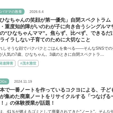
パパママの教養
2026.6.4
ひなちゃんの笑顔が第一優先」自閉スペクトラム
・重度知的障がいのわが子に向き合うシングルマ
の“ひなちゃんママ”。焦らず、比べず、できるだ
ライラしない子育てのために大切なこと
れしそうな顔でパクパクとごはんを食べる――そんなSNSでの
が人気の7歳、ひなちゃん。3歳のときに自閉スペクトラ…
#発達障害
#茂木雅世
DGs
2024.11.19
本で一番ノートを作っているコクヨによる、子ど
が集めた廃棄ノートをリサイクルする「つなげる
！」の体験授業が話題！
は、41％が燃えるゴミとして廃棄されてきた“ノート”。そんな