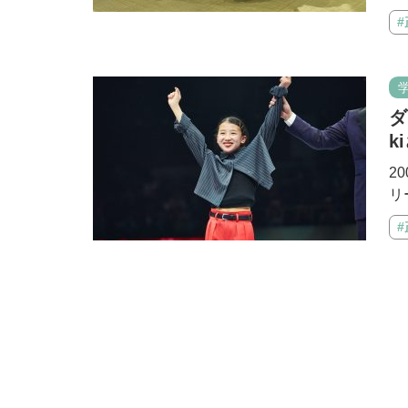
ダ
k
2
リ