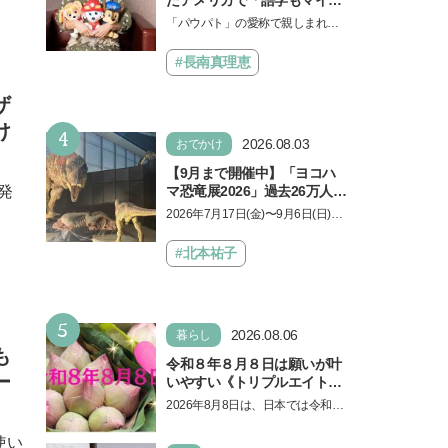
ドも！ 子どもの成長はすごか
「パウパト」の愛称で親しまれる
った」声優をつとめた映画
人気アニメ「パウ・パトロール」
『パウ・パトロール ザ・ダイ
の劇場版シリーズ第3弾、映画『パ
#長南真理恵
ノ・ムービー』ではあきらめ
ウ・パトロール ザ…
なければ何でもできると子ど
ザ
もに知ってほしい
け
4
2026.08.03
おでかけ
【9月まで開催中】「ヨコハ
発
マ恐竜展2026」過去26万人を
動員した恐竜展が9年ぶりに
2026年7月17日(金)〜9月6日(日)、
復活！ 夏休みのおでかけで楽
パシフィコ横浜 展示ホールAにて
しむポイントを完全ガイド
「ヨコハマ恐竜展2026〜恐竜の食
#北本祐子
卓大図鑑〜」が開催…
5
2026.08.06
暮らし
も
令和８年８月８日は願いが叶
ー
いやすい《トリプルエイト》
の日！ 13日の獅子座の新月
2026年8月8日は、日本では令和8
＆皆既日食の影響にも注目
年8月8日の8並びの日になりま
使い
す。そしてこの日は、「ライオン