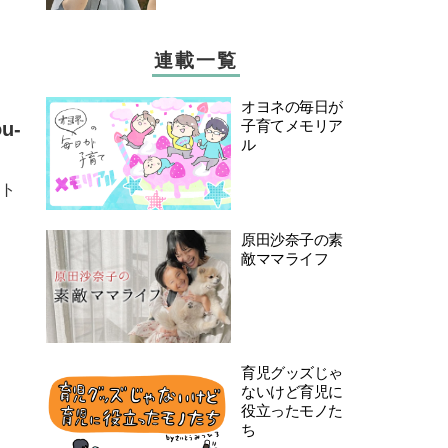
連載一覧
オヨネの毎日が
子育てメモリア
u-
ル
スト
原田沙奈子の素
敵ママライフ
育児グッズじゃ
ないけど育児に
役立ったモノた
ち