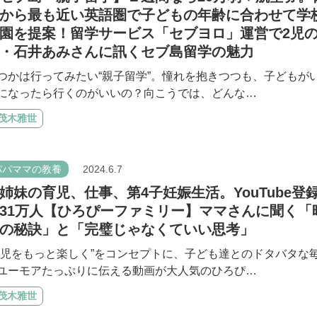
から最も近い英語圏で子どもの年齢に合わせて学
園を提案！留学サービス「セブヨロ」運営で2児
・石井あみさんに訊くセブ島留学の魅力
つかは行ってみたい“親子留学”。憧れを抱きつつも、子どもが
になったら行くのがいいの？向こうでは、どんな…
#茂木雅世
パパママの教養
2024.6.7
姉妹の育児、仕事、第4子妊娠生活。YouTube登
31万人【ひろぴーファミリー】ママさんに聞く「
の秘訣」と「完璧じゃなくていい思考」
育児をもっと楽しく”をコンセプトに、子ども達とのドタバタな
ユーモアたっぷりに伝える動画が大人気のひろぴ…
#茂木雅世