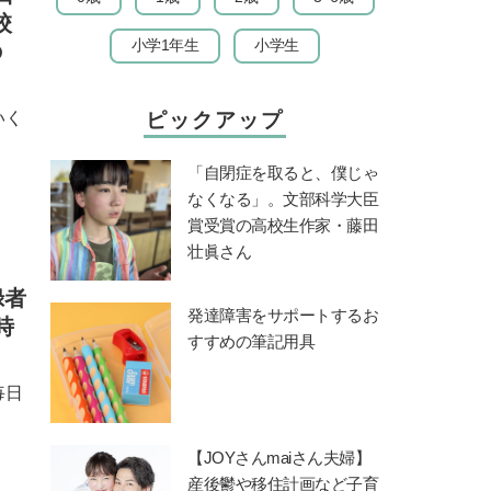
校
小学1年生
小学生
の
いく
ピックアップ
「自閉症を取ると、僕じゃ
なくなる」。文部科学大臣
賞受賞の高校生作家・藤田
壮眞さん
録者
発達障害をサポートするお
時
すすめの筆記用具
毎日
【JOYさんmaiさん夫婦】
産後鬱や移住計画など子育