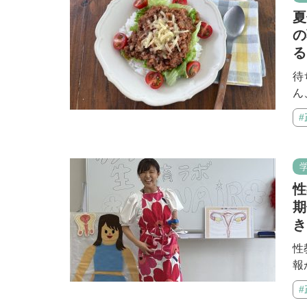
夏
の
る
待
ん
性
期
き
性
報