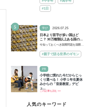
#中学年
#高学年
#1日
5
2026.07.25
学び
日本より苗字が多い国はど
こ？ 30万種類以上ある国の理
由とは【親子で語る国際問
今知っておくべき国際問題を国際政
題】
治先生が分かりやすく解説してくれ
る「親子で語る国際問題」。今回
#親子で語る世界のギモン
は、苗字の種類…
PR
小学校に慣れた今だからじっ
くり選べる！ 小学１年生夏休
みからの「音楽教室」デビ
ュ...
この記事も読む >>
人気のキーワード