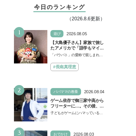
今日のランキング
（2026.8.6更新）
1
2026.08.05
遊び
【大島優子さん】家族で旅し
たアメリカで「語学もマイン
ドも！ 子どもの成長はすごか
「パウパト」の愛称で親しまれる
った」声優をつとめた映画
人気アニメ「パウ・パトロール」
『パウ・パトロール ザ・ダイ
の劇場版シリーズ第3弾、映画『パ
#長南真理恵
ノ・ムービー』ではあきらめ
ウ・パトロール ザ…
なければ何でもできると子ど
もに知ってほしい
2
2026.08.04
パパママの教養
ゲーム依存で御三家中高から
フリーターに…。その後、医
学部へ逆転合格した現役医師
子どもがゲームにハマっている
が断言「ゲームの経験が受験
と、顔をしかめ、「やめなさ
勉強に役立った」そう考える
い！」という親御さんは多いでし
背景とは
3
ょう。中学受験を控えてい…
2026.08.03
おでかけ