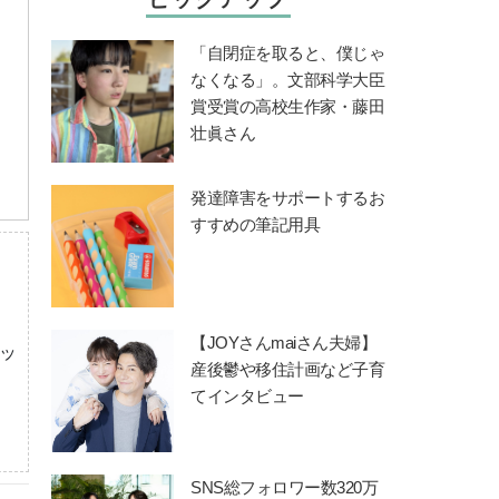
「自閉症を取ると、僕じゃ
なくなる」。文部科学大臣
賞受賞の高校生作家・藤田
壮眞さん
発達障害をサポートするお
すすめの筆記用具
【JOYさんmaiさん夫婦】
ッ
産後鬱や移住計画など子育
てインタビュー
SNS総フォロワー数320万