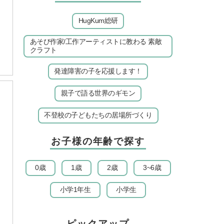
HugKum総研
あそび作家/工作アーティストに教わる 素敵
クラフト
発達障害の子を応援します！
親子で語る世界のギモン
不登校の子どもたちの居場所づくり
お子様の年齢で探す
0歳
1歳
2歳
3~6歳
小学1年生
小学生
ピックアップ