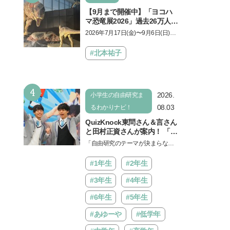
【9月まで開催中】「ヨコハ
マ恐竜展2026」過去26万人を
動員した恐竜展が9年ぶりに
2026年7月17日(金)〜9月6日(日)、
復活！ 夏休みのおでかけで楽
パシフィコ横浜 展示ホールAにて
しむポイントを完全ガイド
「ヨコハマ恐竜展2026〜恐竜の食
#北本祐子
卓大図鑑〜」が開催…
4
2026.
小学生の自由研究ま
08.03
るわかりナビ！
QuizKnock東問さん＆言さん
と田村正資さんが案内！ 「よ
みうりランド」で遊びながら
「自由研究のテーマが決まらな
自由研究が進む期間限定イベ
い…」。そんな夏休みの悩みにヒ
ントが開催
ントをくれるイベントが、よみう
#1年生
#2年生
りランド「グッジョバ!!…
#3年生
#4年生
#6年生
#5年生
#あゆーや
#低学年