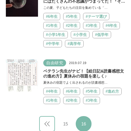
にはたくさんの不思議がつまってた！『そう
だったのか！しゅんかん図鑑』
この夏、子どもたちの注目を集めている「…
#6年生
#5年生
#テーマ選び
#1年生
#2年生
#3年生
#4年生
#小学1年生
#小学生
#低学年
#中学年
#高学年
自由研究
2019.07.19
ベテラン先生がナビ！【絵日記&読書感想文
の進め方】夏休みの宿題を楽しく♪
夏休みの宿題でよく出されるのが読書感想…
#4年生
#6年生
#5年生
#進め方
#1年生
#2年生
#3年生
15
16