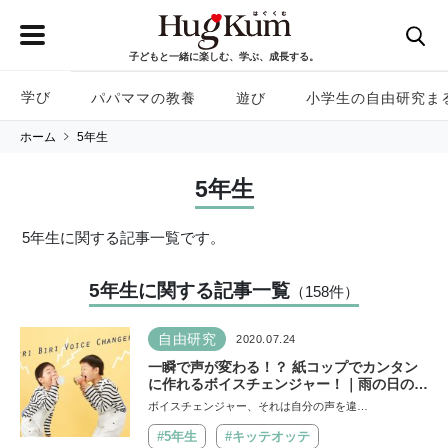
子どもと一緒に楽しむ、学ぶ、成長する。
学び
パパママの教養
遊び
小学生の自由研究ま
ホーム
5年生
5年生
5年生に関する記事一覧です。
5年生に関する記事一覧
（158
件
）
自由研究
2020.07.24
一瞬で声が変わる！？ 紙コップでカンタン
に作れるボイスチェンジャー！｜雨の日のお
うち工作遊びにもおすすめ【KITTE OTTE】
ボイスチェンジャー、それは自分の声を違…
#5年生
#キッテオッテ