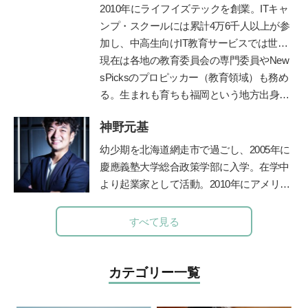
ットオーガナイザー認定講師として人材育
て博士課程まで在籍。専門は教育政策・学
2010年にライフイズテックを創業。ITキャ
成にも携わっている。
習科学。学習科学の世界的権威、故三宅な
ンプ・スクールには累計4万6千人以上が参
また、義母を看取った経験をもとに、人生
ほみ東大名誉教授に師事し、全国の学校や
加し、中高生向けIT教育サービスでは世界
折り返し地点からのライフマネジメント術
保育園での協調的・創造的な学びづくりを
2位まで成長。ディズニーとコラボした
現在は各地の教育委員会の専門委員やNew
AgeWellLiving を立ち上げ、活動の場を広げ
支援。
「テクノロジア魔法学校」や学校向け教材
sPicksのプロピッカー（教育領域）も務め
ている）
「ライフイズテックレッスン」などオンラ
る。生まれも育ちも福岡という地方出身者
公式ホームページ
イン教材も提供。
として、首都圏と地方の「可能性の認識
ブログ 「SMART STORAGE!」
神野元基
差」を埋めるべく全国を奔走中。
https://life-
is-tech.com/
幼少期を北海道網走市で過ごし、2005年に
慶應義塾大学総合政策学部に入学。在学中
より起業家として活動。2010年にアメリカ
のシリコンバレーでIT企業を起業、教育の
道に進む。子どもたちに「未来を生き抜く
すべて見る
力」を身につけて欲しいと、2012年東京の
八王子に学習塾COMPASSを開校。2014年
より人工知能型教材「
Qubena
」の開発を
カテゴリー一覧
はじめ、全国の学校や学習塾で利用されて
いる。人工知能型教材の開発の他、「未来