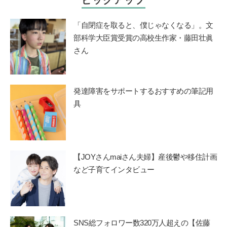
ピックアップ
「自閉症を取ると、僕じゃなくなる」。文
部科学大臣賞受賞の高校生作家・藤田壮眞
さん
発達障害をサポートするおすすめの筆記用
具
【JOYさんmaiさん夫婦】産後鬱や移住計画
など子育てインタビュー
SNS総フォロワー数320万人超えの【佐藤