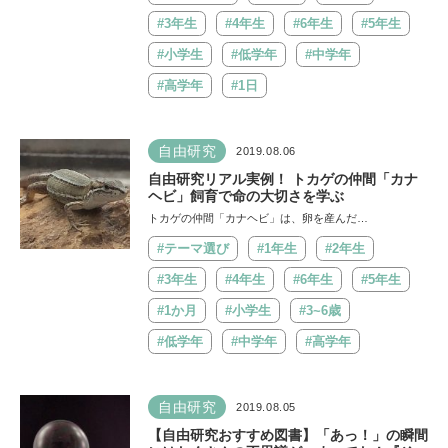
#3年生
#4年生
#6年生
#5年生
#小学生
#低学年
#中学年
#高学年
#1日
自由研究
2019.08.06
自由研究リアル実例！ トカゲの仲間「カナ
ヘビ」飼育で命の大切さを学ぶ
トカゲの仲間「カナヘビ」は、卵を産んだ…
#テーマ選び
#1年生
#2年生
#3年生
#4年生
#6年生
#5年生
#1か月
#小学生
#3~6歳
#低学年
#中学年
#高学年
自由研究
2019.08.05
【自由研究おすすめ図書】「あっ！」の瞬間