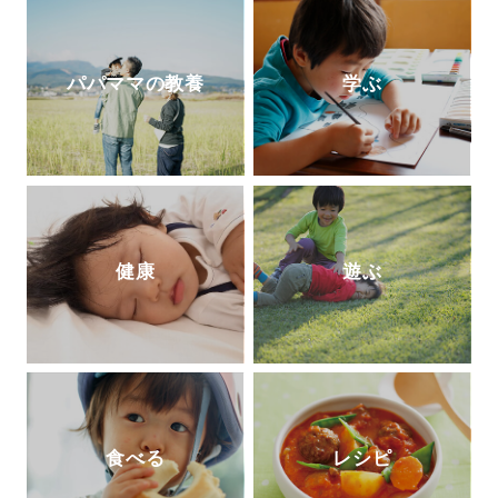
教育」も提供している。
パパママの教養
学ぶ
健康
遊ぶ
食べる
レシピ