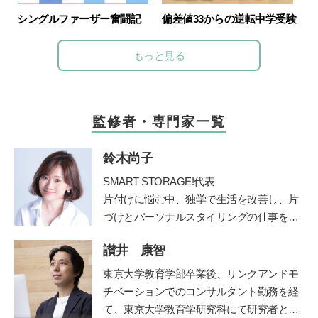
シングルファーザー奮闘記
偏差値33からの逆転中学受験
もっと見る
監修者・専門家一覧
鈴木尚子
SMART STORAGE!代表
片付けに悩む中、独学で生活を改善し、片
づけとパーソナルスタイリングの仕事を開
始。
讃井 康智
メソッドを公開したブログが人気を呼びパ
ワーブロガーに。
東京大学教育学部卒業後、リンクアンドモ
2011 年にSMART STORAGE！を創業し、
チベーションでのコンサルタント勤務を経
現在は株式会社となる。日本初のクローゼ
て、東京大学教育学研究科にて研究者とし