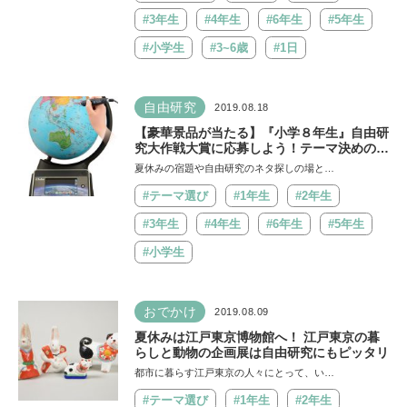
#3年生
#4年生
#6年生
#5年生
#小学生
#3~6歳
#1日
自由研究
2019.08.18
【豪華景品が当たる】『小学８年生』自由研
究大作戦大賞に応募しよう！テーマ決めのヒ
ントも満載
夏休みの宿題や自由研究のネタ探しの場と…
#テーマ選び
#1年生
#2年生
#3年生
#4年生
#6年生
#5年生
#小学生
おでかけ
2019.08.09
夏休みは江戸東京博物館へ！ 江戸東京の暮
らしと動物の企画展は自由研究にもピッタリ
都市に暮らす江戸東京の人々にとって、い…
#テーマ選び
#1年生
#2年生