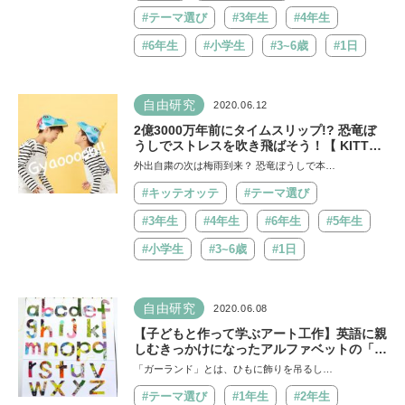
#テーマ選び
#3年生
#4年生
#6年生
#小学生
#3~6歳
#1日
自由研究
2020.06.12
2億3000万年前にタイムスリップ!? 恐竜ぼ
うしでストレスを吹き飛ばそう！【 KITTE
OTTE 】
外出自粛の次は梅雨到来？ 恐竜ぼうしで本…
#キッテオッテ
#テーマ選び
#3年生
#4年生
#6年生
#5年生
#小学生
#3~6歳
#1日
自由研究
2020.06.08
【子どもと作って学ぶアート工作】英語に親
しむきっかけになったアルファベットの「コ
ラージュ・ガーランド」
「ガーランド」とは、ひもに飾りを吊るし…
#テーマ選び
#1年生
#2年生