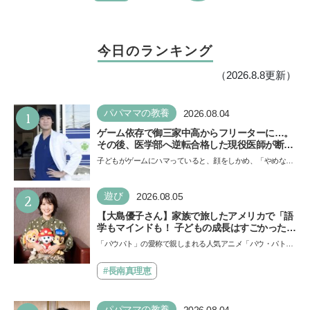
今日のランキング
（2026.8.8更新）
1
パパママの教養
2026.08.04
ゲーム依存で御三家中高からフリーターに…。
その後、医学部へ逆転合格した現役医師が断言
「ゲームの経験が受験勉強に役立った」そう考
子どもがゲームにハマっていると、顔をしかめ、「やめなさ
える背景とは
い！」という親御さんは多いでしょう。中学受験を控えて
い…
2
遊び
2026.08.05
【大島優子さん】家族で旅したアメリカで「語
学もマインドも！ 子どもの成長はすごかった」
声優をつとめた映画『パウ・パトロール ザ・ダ
「パウパト」の愛称で親しまれる人気アニメ「パウ・パトロ
イノ・ムービー』ではあきらめなければ何でも
ール」の劇場版シリーズ第3弾、映画『パウ・パトロール
できると子どもに知ってほしい
ザ…
#長南真理恵
パパママの教養