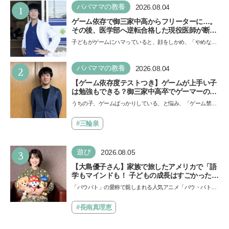
1
パパママの教養
2026.08.04
ゲーム依存で御三家中高からフリーターに…。
その後、医学部へ逆転合格した現役医師が断言
「ゲームの経験が受験勉強に役立った」そう考
子どもがゲームにハマっていると、顔をしかめ、「やめなさ
える背景とは
い！」という親御さんは多いでしょう。中学受験を控えて
い…
2
パパママの教養
2026.08.04
【ゲーム依存度テストつき】ゲームが上手い子
は勉強もできる？御三家中高卒でゲーマーの医
師・阿部智史さんが教えるゲームしながら受験
うちの子、ゲームばっかりしている、と悩み、「ゲーム禁
で勝つためのメソッド
止」を宣言し、子どもとトラブルになる家庭は多いもの。で
も…
#三輪泉
3
遊び
2026.08.05
【大島優子さん】家族で旅したアメリカで「語
学もマインドも！ 子どもの成長はすごかった」
声優をつとめた映画『パウ・パトロール ザ・ダ
「パウパト」の愛称で親しまれる人気アニメ「パウ・パトロ
イノ・ムービー』ではあきらめなければ何でも
ール」の劇場版シリーズ第3弾、映画『パウ・パトロール
できると子どもに知ってほしい
ザ…
#長南真理恵