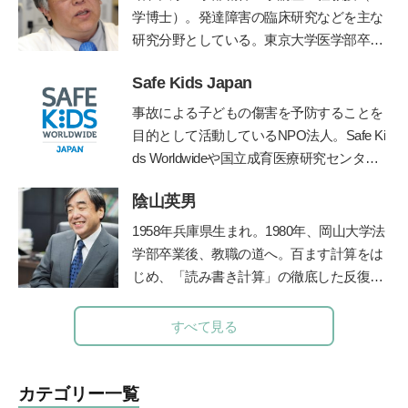
学博士）。発達障害の臨床研究などを主な
研究分野としている。東京大学医学部卒業
後、都立松沢病院などで臨床経験を積み、
Safe Kids Japan
東京大学医学部精神医学教室助教授、埼玉
医科大学准教授などを経て、2012年より現
事故による子どもの傷害を予防することを
職。2015年より
昭和大学附属烏山病院長
を
目的として活動しているNPO法人。Safe Ki
兼任、ADHD専門外来を担当。著書に、ベ
ds Worldwideや国立成育医療研究センタ
ストセラーとなった『発達障害』（文春新
ー、産業技術総合研究所などと連携して、
書）など多数。
陰山英男
子どもの傷害予防に関する様々な活動を行
う。
https://safekidsjapan.org/
1958年兵庫県生まれ。1980年、岡山大学法
学部卒業後、教職の道へ。百ます計算をは
じめ、「読み書き計算」の徹底した反復学
習と生活習慣の改善に取り組み、子ども達
の学力を驚異的に向上させた。その指導法
すべて見る
である「陰山メソッド」は、教育者、保護
者から注目を集め、「陰山メソッド」を教
材かした『徹底反復シリーズ』は、総計77
カテゴリー一覧