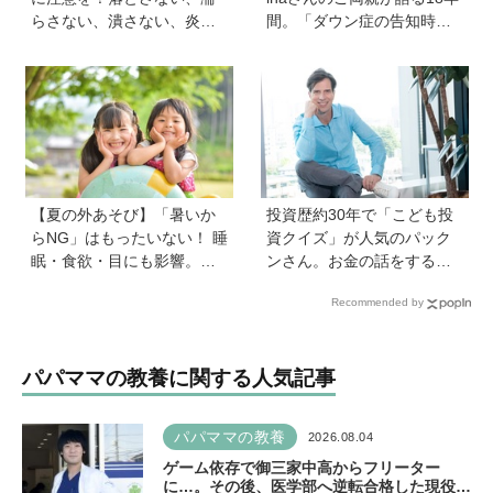
らさない、潰さない、炎天
間。「ダウン症の告知時は
下に放置しない！
目の前が真っ暗に」それで
も前に進めた理由は…？ 古
代・宇宙文字のような《mar
ina-moji》が人気！
【夏の外あそび】「暑いか
投資歴約30年で「こども投
らNG」はもったいない！ 睡
資クイズ」が人気のパック
眠・食欲・目にも影響。専
ンさん。お金の話をするの
門家に教わる屋外のメリッ
に早すぎることはない！ 子
Recommended by
トと、猛暑日の室内あそび
どもも正しい節約、投資方
の工夫
法を知ってほしい
パパママの教養に関する人気記事
パパママの教養
2026.08.04
ゲーム依存で御三家中高からフリーター
に…。その後、医学部へ逆転合格した現役医