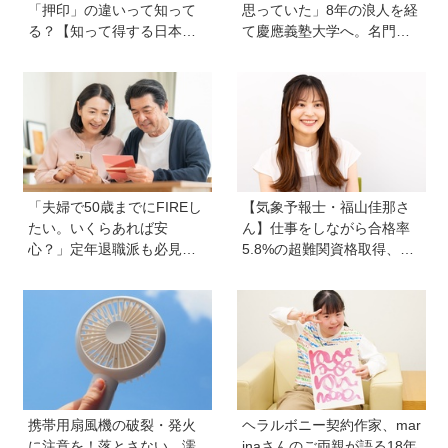
「押印」の違いって知って
思っていた」8年の浪人を経
る？【知って得する日本語
て慶應義塾大学へ。名門・
ウンチク塾】
巣鴨高校を高3で退学…中学
受験の反動からゲーム依存
症に。成績急降下から“いい
大学に入る”までの道のり
【慶應生よしださん｜前
編】
「夫婦で50歳までにFIREし
【気象予報士・福山佳那さ
たい。いくらあれば安
ん】仕事をしながら合格率
心？」定年退職派も必見！
5.8%の超難関資格取得、さ
老後資金の“見積もり方”をプ
らに東大大学院へ。「安心
ロが解説【連載第13回】
できる場所」をつくってく
れた両親のもとで挑戦し続
ける心が育った
携帯用扇風機の破裂・発火
ヘラルボニー契約作家、mar
に注意を！落とさない、濡
inaさんのご両親が語る18年