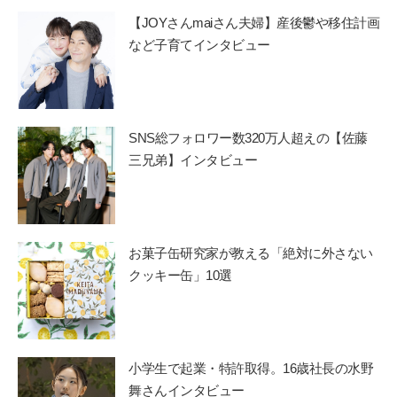
【JOYさんmaiさん夫婦】産後鬱や移住計画
など子育てインタビュー
SNS総フォロワー数320万人超えの【佐藤
三兄弟】インタビュー
お菓子缶研究家が教える「絶対に外さない
クッキー缶」10選
小学生で起業・特許取得。16歳社長の水野
舞さんインタビュー