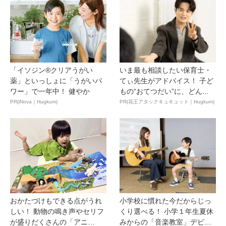
「イソジン®クリアうがい
いま最も相談したい保育士・
薬」といっしょに「うがいパ
てぃ先生がアドバイス！ 子ど
ワー」で一年中！ 健やか
もの“おてつだい”に、どん...
PR(iNova｜Hugkum)
PR(花王アタックキュキュット｜Hugkum)
おかたづけもできる点がうれ
小学校に慣れた今だからじっ
しい！ 動物の鳴き声やセリフ
くり選べる！ 小学１年生夏休
が盛りだくさんの「アニ
みからの「音楽教室」デビ