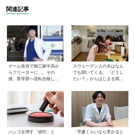
関連記事
ゲーム依存で御三家中高か
スウェーデン人の夫はなん
らフリーターに…。その
でも聞いてくる。「どうし
後、医学部へ逆転合格した
たい？」からはじまる我が
現役医師が断言「ゲームの
家【北欧パパと日本で子育
経験が受験勉強に役立っ
て vol.24】
た」そう考える背景とは
ハンコを押す「捺印」と
「早慶くらいなら受かると