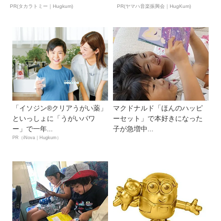
ア ...
ュ...
PR(タカラトミー｜Hugkum)
PR(ヤマハ音楽振興会｜HugKum)
「イソジン®クリアうがい薬」
マクドナルド「ほんのハッピ
といっしょに「うがいパワ
ーセット」で本好きになった
ー」で一年...
子が急増中...
PR（iNova｜Hugkum）