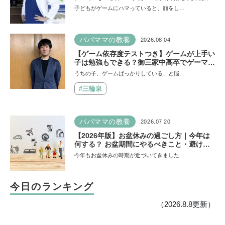
師が断言「ゲームの経験が受験勉強に役立っ
子どもがゲームにハマっていると、顔をし…
た」そう考える背景とは
パパママの教養
2026.08.04
【ゲーム依存度テストつき】ゲームが上手い
子は勉強もできる？御三家中高卒でゲーマー
の医師・阿部智史さんが教えるゲームしなが
うちの子、ゲームばっかりしている、と悩…
ら受験で勝つためのメソッド
#三輪泉
パパママの教養
2026.07.20
【2026年版】お盆休みの過ごし方｜今年は
何する？ お盆期間にやるべきこと・避ける
ことは
今年もお盆休みの時期が近づいてきました…
今日のランキング
（2026.8.8更新）