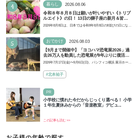
4
暮らし
2026.08.06
令和８年８月８日は願いが叶いやすい《トリプ
ルエイト》の日！ 13日の獅子座の新月＆皆既
日食の影響にも注目
2026年8月8日は、日本では令和8年8月8日の8並びの日になり
ます。そしてこの日は、「ライオンズゲート」というとっ
て…
5
おでかけ
2026.08.03
【9月まで開催中】「ヨコハマ恐竜展2026」過
去26万人を動員した恐竜展が9年ぶりに復活！
夏休みのおでかけで楽しむポイントを完全ガイ
2026年7月17日(金)〜9月6日(日)、パシフィコ横浜 展示ホール
ド
Aにて「ヨコハマ恐竜展2026〜恐竜の食卓大図鑑〜」が開
催…
#北本祐子
PR
小学校に慣れた今だからじっくり選べる！ 小学
１年生夏休みからの「音楽教室」デビュ...
この記事も読む >>
お子様の年齢で探す