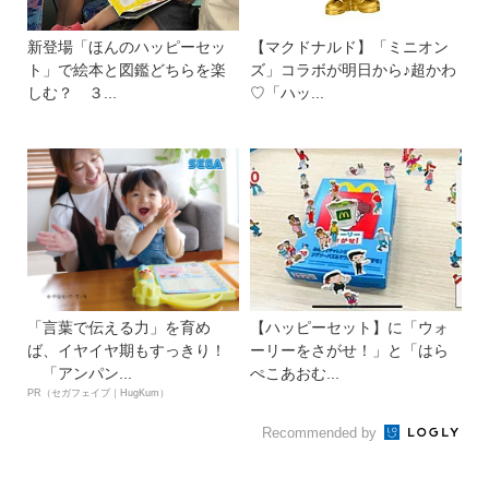
新登場「ほんのハッピーセッ
【マクドナルド】「ミニオン
ト」で絵本と図鑑どちらを楽
ズ」コラボが明日から♪超かわ
しむ？ ３...
♡「ハッ...
「言葉で伝える力」を育め
【ハッピーセット】に「ウォ
ば、イヤイヤ期もすっきり！
ーリーをさがせ！」と「はら
「アンパン...
ぺこあおむ...
PR（セガフェイブ｜HugKum）
Recommended by