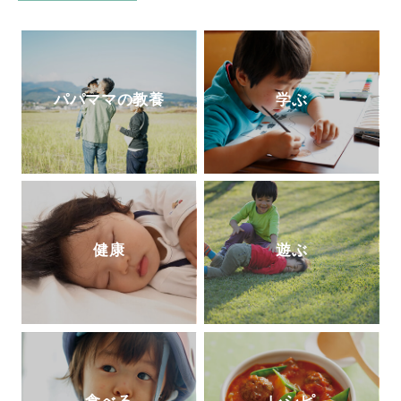
0万部の大ベストセラーとなっている。現
在、YouTube『陰山英男公式チャンネル』
で授業や講演を公開して注目を集めてい
る。
http://kageyamahideo.com/
パパママの教養
学ぶ
健康
遊ぶ