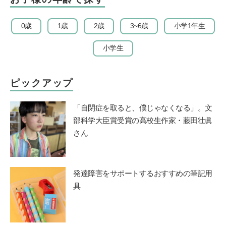
0歳
1歳
2歳
3~6歳
小学1年生
小学生
ピックアップ
「自閉症を取ると、僕じゃなくなる」。文
部科学大臣賞受賞の高校生作家・藤田壮眞
さん
発達障害をサポートするおすすめの筆記用
具