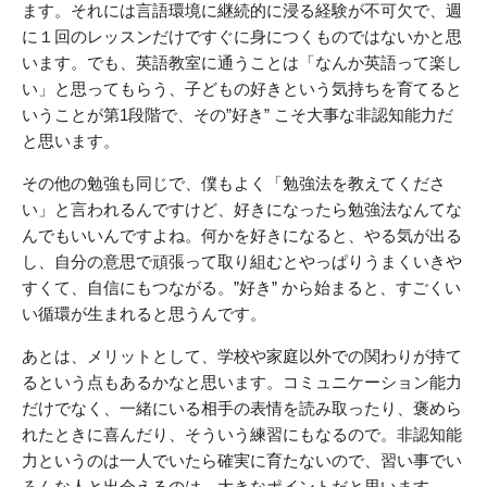
ます。それには言語環境に継続的に浸る経験が不可欠で、週
に１回のレッスンだけですぐに身につくものではないかと思
います。でも、英語教室に通うことは「なんか英語って楽し
い」と思ってもらう、子どもの好きという気持ちを育てると
いうことが第1段階で、その”好き” こそ大事な非認知能力だ
と思います。
その他の勉強も同じで、僕もよく「勉強法を教えてくださ
い」と言われるんですけど、好きになったら勉強法なんてな
んでもいいんですよね。何かを好きになると、やる気が出る
し、自分の意思で頑張って取り組むとやっぱりうまくいきや
すくて、自信にもつながる。”好き” から始まると、すごくい
い循環が生まれると思うんです。
あとは、メリットとして、学校や家庭以外での関わりが持て
るという点もあるかなと思います。コミュニケーション能力
だけでなく、一緒にいる相手の表情を読み取ったり、褒めら
れたときに喜んだり、そういう練習にもなるので。非認知能
力というのは一人でいたら確実に育たないので、習い事でい
ろんな人と出会えるのは、大きなポイントだと思います。