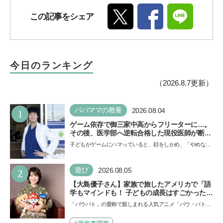
この記事をシェア
今日のランキング
（2026.8.7更新）
1
パパママの教養
2026.08.04
ゲーム依存で御三家中高からフリーターに…。
その後、医学部へ逆転合格した現役医師が断言
「ゲームの経験が受験勉強に役立った」そう考
子どもがゲームにハマっていると、顔をしかめ、「やめなさ
える背景とは
い！」という親御さんは多いでしょう。中学受験を控えて
い…
2
遊び
2026.08.05
【大島優子さん】家族で旅したアメリカで「語
学もマインドも！ 子どもの成長はすごかった」
声優をつとめた映画『パウ・パトロール ザ・ダ
「パウパト」の愛称で親しまれる人気アニメ「パウ・パトロ
イノ・ムービー』ではあきらめなければ何でも
ール」の劇場版シリーズ第3弾、映画『パウ・パトロール
できると子どもに知ってほしい
ザ…