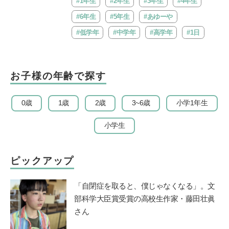
#1年生
#2年生
#3年生
#4年生
#6年生
#5年生
#あゆーや
#低学年
#中学年
#高学年
#1日
お子様の年齢で探す
0歳
1歳
2歳
3~6歳
小学1年生
小学生
ピックアップ
「自閉症を取ると、僕じゃなくなる」。文
部科学大臣賞受賞の高校生作家・藤田壮眞
さん