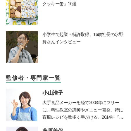
クッキー缶」10選
小学生で起業・特許取得。16歳社長の水野
舞さんインタビュー
監修者・専門家一覧
小山浩子
大手食品メーカーを経て2003年にフリー
に。料理教室の講師やメニュー開発、特に
育脳レシピを数多く手がける。2014年『目
からウロコのおいしい減塩「乳和食」』
藤原美保