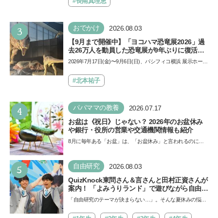
#長南真理恵
3
おでかけ
2026.08.03
【9月まで開催中】「ヨコハマ恐竜展2026」過
去26万人を動員した恐竜展が9年ぶりに復活！
夏休みのおでかけで楽しむポイントを完全ガイ
2026年7月17日(金)〜9月6日(日)、パシフィコ横浜 展示ホール
ド
Aにて「ヨコハマ恐竜展2026〜恐竜の食卓大図鑑〜」が開
催…
#北本祐子
4
パパママの教養
2026.07.17
お盆は《祝日》じゃない？ 2026年のお盆休み
や銀行・役所の営業や交通機関情報も紹介
8月に毎年ある「お盆」は、「お盆休み」と言われるのに祝
日ではないのでしょうか？ 当記事では、まずは2026年のお
盆…
5
自由研究
2026.08.03
QuizKnock東問さん＆言さんと田村正資さんが
案内！ 「よみうりランド」で遊びながら自由研
究が進む期間限定イベントが開催
「自由研究のテーマが決まらない…」。そんな夏休みの悩み
にヒントをくれるイベントが、よみうりランド「グッジョ
バ!!…