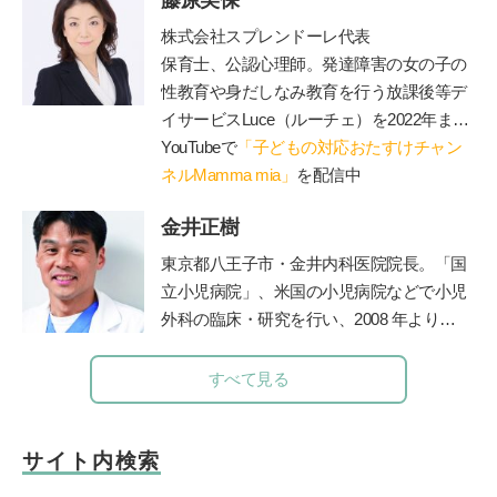
（主婦の友社）で、グルマン世界料理大賞
を受賞。著書に『子どもの脳は「朝ごは
株式会社スプレンドーレ代表
ん」で決まる！』『かしこい子どもに育
保育士、公認心理師。発達障害の女の子の
つ！ 育脳離乳食』（小学館）など多数。
性教育や身だしなみ教育を行う放課後等デ
最新著書は『やる気と集中力を養う3～6歳
イサービス
Luce
（ルーチェ）を
2022
年まで
ごはん』（池田書店）。
公式ホームページ
運営。現在は障害のあるお子さんと保護者
YouTubeで
「子どもの対応おたすけチャン
が一緒に通うことができる脱毛サロン
ネルMamma mia」
を配信中
Luce
を運営（施術中に療育相談に対応可）、子
金井正樹
育てや療育相談、事業所での性教育のやり
方、職員研修やコンサル、講演等を行う。
東京都八王子市・金井内科医院院長。「国
著書に『発達障害の女の子のお母さんが、
立小児病院」、米国の小児病院などで小児
早めに知っておきたい「
47
のルール」』、
外科の臨床・研究を行い、2008 年より現
『発達障害の男の子のお母さんが早めに知
職。診療科目は内科、小児科、小児外科、
っておいて良かったこと
70』
（エッセンシ
外科。保育園の園医、小・中学校の校医も
すべて見る
ャル出版社）、『発達障害の女の子の「自
務める。
立」のために親としてできること』（
PHP
研究所）がある。
サイト内検索