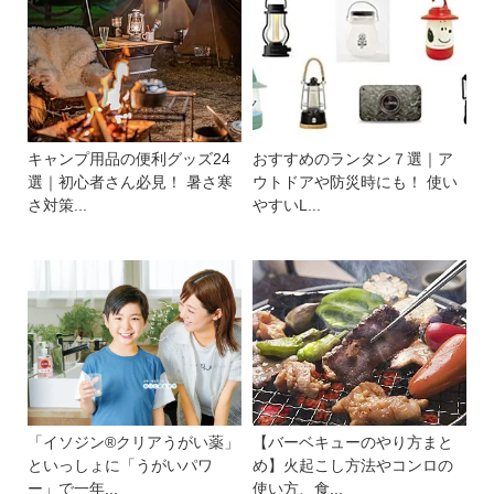
キャンプ用品の便利グッズ24
おすすめのランタン７選｜ア
選｜初心者さん必見！ 暑さ寒
ウトドアや防災時にも！ 使い
さ対策...
やすいL...
「イソジン®クリアうがい薬」
【バーベキューのやり方まと
といっしょに「うがいパワ
め】火起こし方法やコンロの
ー」で一年...
使い方、食...