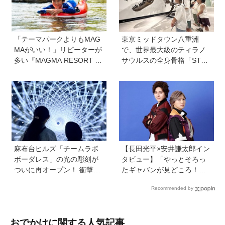
「テーマパークよりもMAG
東京ミッドタウン八重洲
MAがいい！」リピーターが
で、世界最大級のティラノ
多い『MAGMA RESORT 下
サウルスの全身骨格「STA
部』って？ ただの体験型リ
N」に会える！「YAESU KI
ゾートではない、子どもの
DS EXPO 2026 ダイナソー
目が輝きだす秘密とは《創
ラボ」が開催中
業者 福永祐大さん創業の想
い》
麻布台ヒルズ「チームラボ
【長田光平×安井謙太郎イン
ボーダレス」の光の彫刻が
タビュー】「やっとそろっ
ついに再オープン！ 衝撃の
たギャバンが見どころ！」
没入体験の新作も！ 特別展
映画『超宇宙刑事ギャバン
Recommended by
「宇宙の非対称性につい
インフィニティ 太陽が泣い
て」も同時開催中
た日』
おでかけに関する人気記事