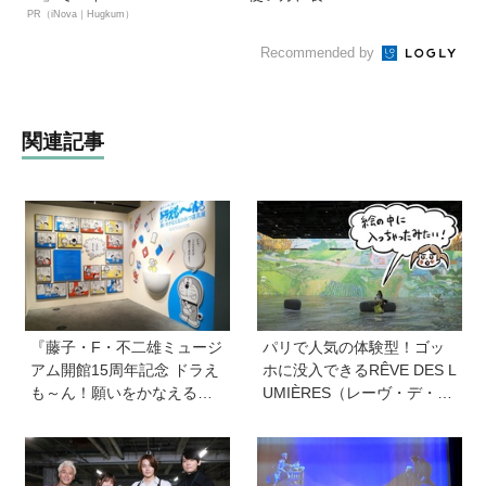
PR（iNova｜Hugkum）
Recommended by
関連記事
『藤子・F・不二雄ミュージ
パリで人気の体験型！ゴッ
アム開館15周年記念 ドラえ
ホに没入できるRÊVE DES L
も～ん！願いをかなえるひ
UMIÈRES（レーヴ・デ・リ
みつ道具展』が開幕！限定
ュミエール<光の夢>）を子
グッズや体験イベントなど
どもと一緒に大満喫してき
親子で満喫するポイントを
ました！【ゆる〜く楽しむ
徹底レポ
美術案内】