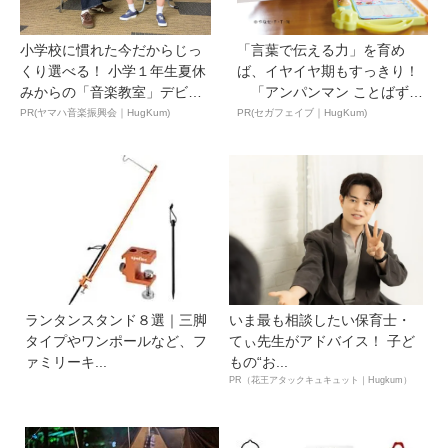
小学校に慣れた今だからじっ
「言葉で伝える力」を育め
くり選べる！ 小学１年生夏休
ば、イヤイヤ期もすっきり！
みからの「音楽教室」デビ
「アンパンマン ことばずか
ュ...
ん...
PR(ヤマハ音楽振興会｜HugKum)
PR(セガフェイブ｜HugKum)
ランタンスタンド８選｜三脚
いま最も相談したい保育士・
タイプやワンポールなど、フ
てぃ先生がアドバイス！ 子ど
ァミリーキ...
もの“お...
PR（花王アタックキュキュット｜Hugkum）