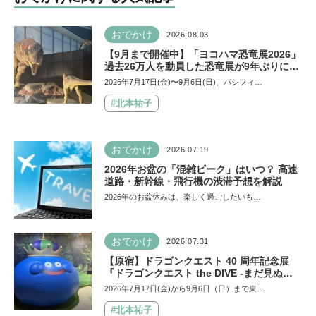
おでかけ
2026.08.03
【9月まで開催中】「ヨコハマ恐竜展2026」
過去26万人を動員した恐竜展が9年ぶりに復
活！ 夏休みのおでかけで楽しむポイントを
2026年7月17日(金)〜9月6日(日)、パシフィ…
完全ガイド
#北本祐子
おでかけ
2026.07.19
2026年お盆の「混雑ピーク」はいつ？ 高速
道路・新幹線・飛行機の渋滞予想を解説
2026年のお盆休みは、楽しく過ごしたいも…
おでかけ
2026.07.31
【原宿】ドラゴンクエスト 40 周年記念展
『ドラゴンクエスト the DIVE -まだ見ぬ冒
険の舞台へ-』が原宿ハラカドに登場！ VR体
2026年7月17日(金)から9月6日（日）まで東…
験からコラボグルメ、限定グッズまで親子で
楽しめる注目イベント
#北本祐子