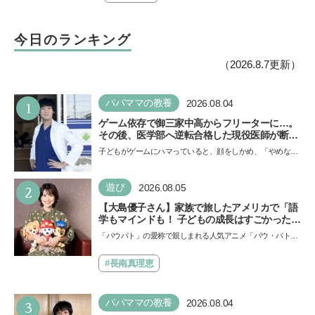
今日のランキング
（2026.8.7更新）
1
パパママの教養
2026.08.04
ゲーム依存で御三家中高からフリーターに…。
その後、医学部へ逆転合格した現役医師が断言
「ゲームの経験が受験勉強に役立った」そう考
子どもがゲームにハマっていると、顔をしかめ、「やめなさ
える背景とは
い！」という親御さんは多いでしょう。中学受験を控えて
い…
2
遊び
2026.08.05
【大島優子さん】家族で旅したアメリカで「語
学もマインドも！ 子どもの成長はすごかった」
声優をつとめた映画『パウ・パトロール ザ・ダ
「パウパト」の愛称で親しまれる人気アニメ「パウ・パトロ
イノ・ムービー』ではあきらめなければ何でも
ール」の劇場版シリーズ第3弾、映画『パウ・パトロール
できると子どもに知ってほしい
ザ…
#長南真理恵
3
パパママの教養
2026.08.04