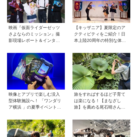
映画『仮面ライダーゼッツ
【キッザニア】夏限定のア
さよならのミッション』撮
クティビティをご紹介！日
影現場レポート＆インタビ
本上陸20周年の特別な体験
ュー＆メイキングカット
ができるチャンス！
映像とアプリで楽しむ没入
旅をすればするほど子育て
型体験施設へ！ 「ワンダリ
は楽になる！【まなざし
ア横浜 」の夏季イベント
旅】を薦める尾石晴さんの
「サマーワンダリア2026」
旅行術とは？「家族の添乗
を体験《夏のおでかけ》
員にならない」「子どもに
役割を与える」がカギ