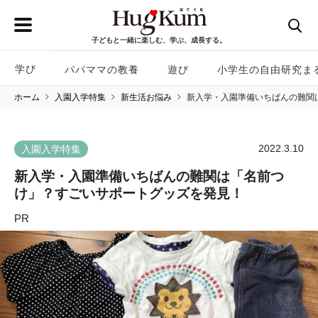
子どもと一緒に楽しむ、学ぶ、成長する。
学び
パパママの教養
遊び
小学生の自由研究ま
ホーム
入園入学特集
新生活お悩み
新入学・入園準備いちばんの難関
2022.3.10
入園入学特集
新入学・入園準備いちばんの難関は「名前つ
け」？すごいサポートグッズを発見！
PR