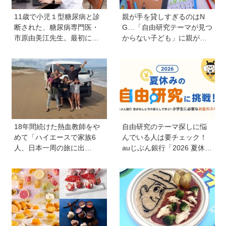
11歳で小児１型糖尿病と診
親が手を貸しすぎるのはN
断された、糖尿病専門医・
G…「自由研究テーマが見つ
市原由美江先生。最初に感
からない子ども」に親がで
じた違和感は、とにかく喉
きることは？ 非認知能力の
が渇くことだった
専門家・井上顕滋先生が解
説
18年間続けた熱血教師をや
自由研究のテーマ探しに悩
めて「ハイエースで家族6
んでいる人は要チェック！
人、日本一周の旅に出
auじぶん銀行「2026 夏休み
る！」…我が子の不登校を
の自由研究に挑戦！」を活
きっかけに、新たな一歩を
用してお金のスキルを学ぼ
踏み出した教師夫妻の決断
う