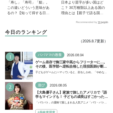
「寿し」「寿司」「鮨」。
日本より苗字が多い国はど
この違いどういう意味があ
こ？ 30万種類以上ある国の
るの？【知って得する日本
理由とは【親子で語る国際
語ウンチク塾】
問題】
Recommended by
今日のランキング
（2026.8.7更新）
1
パパママの教養
2026.08.04
ゲーム依存で御三家中高からフリーターに…。
その後、医学部へ逆転合格した現役医師が断言
「ゲームの経験が受験勉強に役立った」そう考
子どもがゲームにハマっていると、顔をしかめ、「やめなさ
える背景とは
い！」という親御さんは多いでしょう。中学受験を控えて
い…
2
遊び
2026.08.05
【大島優子さん】家族で旅したアメリカで「語
学もマインドも！ 子どもの成長はすごかった」
声優をつとめた映画『パウ・パトロール ザ・ダ
「パウパト」の愛称で親しまれる人気アニメ「パウ・パトロ
イノ・ムービー』ではあきらめなければ何でも
ール」の劇場版シリーズ第3弾、映画『パウ・パトロール
できると子どもに知ってほしい
ザ…
#長南真理恵