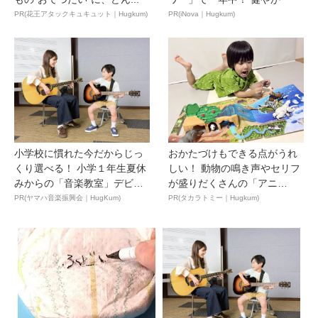
PR(花王アタックキュキュット｜Hugkum)
PR(iNova｜Hugkum)
小学校に慣れた今だからじっ
おかたづけもできる点がうれ
くり選べる！ 小学１年生夏休
しい！ 動物の鳴き声やセリフ
みからの「音楽教室」デビ
が盛りだくさんの「アニ
ュ...
ア ...
PR(ヤマハ音楽振興会｜HugKum)
PR(タカラトミー｜Hugkum)