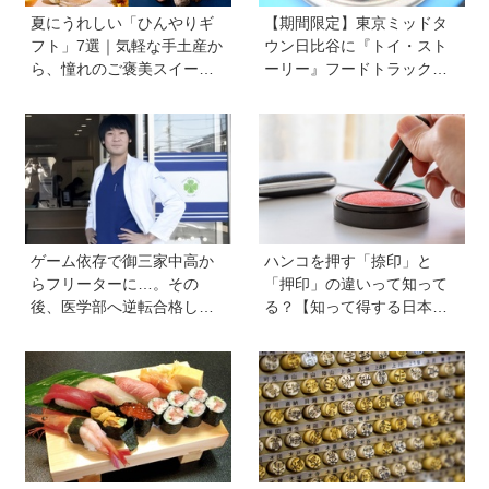
夏にうれしい「ひんやりギ
【期間限定】東京ミッドタ
フト」7選｜気軽な手土産か
ウン日比谷に『トイ・スト
ら、憧れのご褒美スイーツ
ーリー』フードトラックが
まで
ずらり！ メニューや見どこ
ろをチェックしてきました
ゲーム依存で御三家中高か
ハンコを押す「捺印」と
らフリーターに…。その
「押印」の違いって知って
後、医学部へ逆転合格した
る？【知って得する日本語
現役医師が断言「ゲームの
ウンチク塾】
経験が受験勉強に役立っ
た」そう考える背景とは