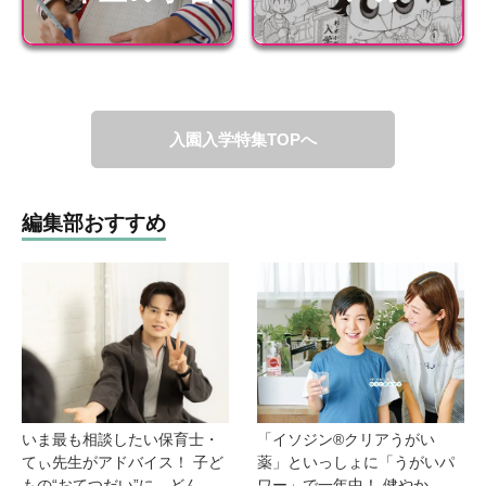
入園入学特集TOPへ
編集部おすすめ
いま最も相談したい保育士・
「イソジン®クリアうがい
てぃ先生がアドバイス！ 子ど
薬」といっしょに「うがいパ
もの“おてつだい”に、どん...
ワー」で一年中！ 健やか