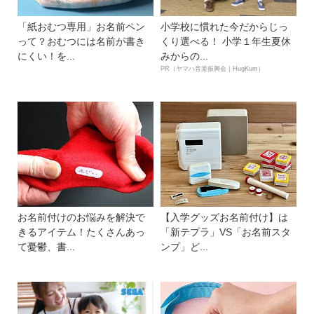
「紙おむつ専用」お名前ペン
小学校に慣れた今だからじっ
って？おむつには名前が書き
くり選べる！ 小学１年生夏休
にくい！を...
みからの...
PR（ヤマハ音楽振興会｜HugKum）
お名前付けのお悩みを解決で
【入学グッズお名前付け】は
きるアイテム！たくさんあっ
「新テプラ」VS「お名前スタ
て憂鬱、書...
ンプ」ど...