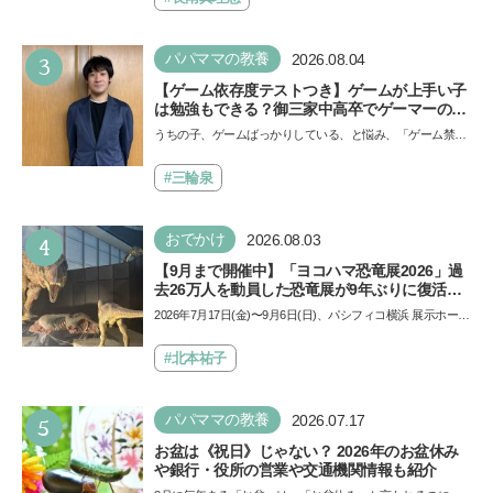
3
パパママの教養
2026.08.04
【ゲーム依存度テストつき】ゲームが上手い子
は勉強もできる？御三家中高卒でゲーマーの医
師・阿部智史さんが教えるゲームしながら受験
うちの子、ゲームばっかりしている、と悩み、「ゲーム禁
で勝つためのメソッド
止」を宣言し、子どもとトラブルになる家庭は多いもの。で
も…
#三輪泉
4
おでかけ
2026.08.03
【9月まで開催中】「ヨコハマ恐竜展2026」過
去26万人を動員した恐竜展が9年ぶりに復活！
夏休みのおでかけで楽しむポイントを完全ガイ
2026年7月17日(金)〜9月6日(日)、パシフィコ横浜 展示ホール
ド
Aにて「ヨコハマ恐竜展2026〜恐竜の食卓大図鑑〜」が開
催…
#北本祐子
5
パパママの教養
2026.07.17
お盆は《祝日》じゃない？ 2026年のお盆休み
や銀行・役所の営業や交通機関情報も紹介