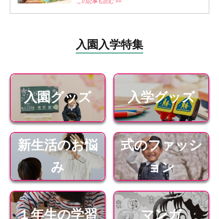
この記事も読む >>
入園入学特集
入園グッズ
入学グッズ
新生活のお悩
式のファッシ
み
ョン
１年生の学習
マンガ