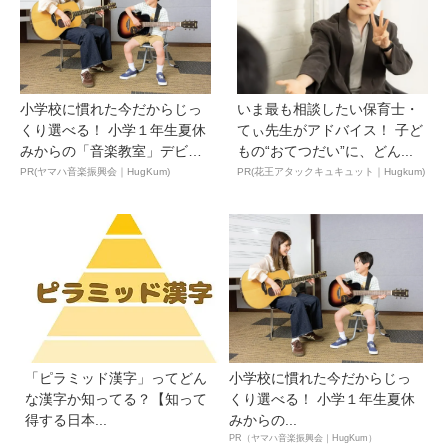
小学校に慣れた今だからじっ
いま最も相談したい保育士・
くり選べる！ 小学１年生夏休
てぃ先生がアドバイス！ 子ど
みからの「音楽教室」デビ
もの“おてつだい”に、どん...
ュ...
PR(ヤマハ音楽振興会｜HugKum)
PR(花王アタックキュキュット｜Hugkum)
「ピラミッド漢字」ってどん
小学校に慣れた今だからじっ
な漢字か知ってる？【知って
くり選べる！ 小学１年生夏休
得する日本...
みからの...
PR（ヤマハ音楽振興会｜HugKum）