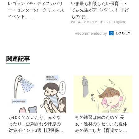
レゴランド®・ディスカバリ
いま最も相談したい保育士・
ー・センターの「クリスマス
てぃ先生がアドバイス！ 子ど
イベント」...
もの“お...
PR（花王アタックキュキュット｜Hugkum）
Recommended by
関連記事
かゆくてかいたり、赤くな
その練習は何のため？ 長
ったり…虫刺されや汗疹の
女・逸材のクセつよな夏休
対策ポイント3選【現役保育
みの過ごし方【育児マン
士かあさんの子育てノー
ガ】