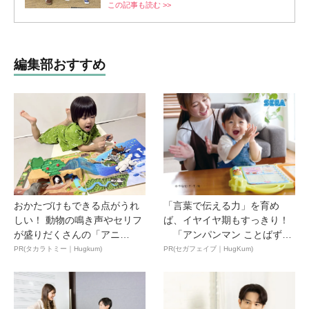
この記事も読む >>
編集部おすすめ
おかたづけもできる点がうれ
「言葉で伝える力」を育め
しい！ 動物の鳴き声やセリフ
ば、イヤイヤ期もすっきり！
が盛りだくさんの「アニ
「アンパンマン ことばずか
ア ...
ん...
PR(タカラトミー｜Hugkum)
PR(セガフェイブ｜HugKum)