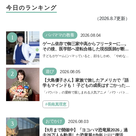
今日のランキング
（2026.8.7更新）
1
パパママの教養
2026.08.04
ゲーム依存で御三家中高からフリーターに…。
その後、医学部へ逆転合格した現役医師が断言
「ゲームの経験が受験勉強に役立った」そう考
子どもがゲームにハマっていると、顔をしかめ、「やめなさ
える背景とは
い！」という親御さんは多いでしょう。中学受験を控えて
い…
2
遊び
2026.08.05
【大島優子さん】家族で旅したアメリカで「語
学もマインドも！ 子どもの成長はすごかった」
声優をつとめた映画『パウ・パトロール ザ・ダ
「パウパト」の愛称で親しまれる人気アニメ「パウ・パトロ
イノ・ムービー』ではあきらめなければ何でも
ール」の劇場版シリーズ第3弾、映画『パウ・パトロール
できると子どもに知ってほしい
ザ…
#長南真理恵
3
おでかけ
2026.08.03
【9月まで開催中】「ヨコハマ恐竜展2026」過
去26万人を動員した恐竜展が9年ぶりに復活！