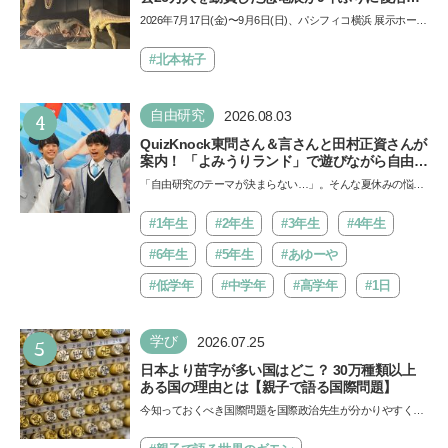
夏休みのおでかけで楽しむポイントを完全ガイ
2026年7月17日(金)〜9月6日(日)、パシフィコ横浜 展示ホール
ド
Aにて「ヨコハマ恐竜展2026〜恐竜の食卓大図鑑〜」が開
催…
#北本祐子
4
自由研究
2026.08.03
QuizKnock東問さん＆言さんと田村正資さんが
案内！ 「よみうりランド」で遊びながら自由研
究が進む期間限定イベントが開催
「自由研究のテーマが決まらない…」。そんな夏休みの悩み
にヒントをくれるイベントが、よみうりランド「グッジョ
バ!!…
#1年生
#2年生
#3年生
#4年生
#6年生
#5年生
#あゆーや
#低学年
#中学年
#高学年
#1日
5
学び
2026.07.25
日本より苗字が多い国はどこ？ 30万種類以上
ある国の理由とは【親子で語る国際問題】
今知っておくべき国際問題を国際政治先生が分かりやすく解
説してくれる「親子で語る国際問題」。今回は、苗字の種
類…