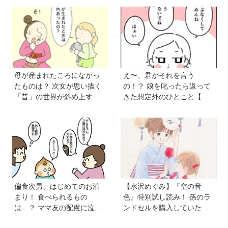
ト】
母が産まれたころになかっ
え〜、君がそれを言う
たものは？ 次女が思い描く
の！？ 娘を叱ったら返って
「昔」の世界が斜め上すぎ
きた想定外のひとこと【育
た【育児マンガ】
児マンガ】
偏食次男、はじめてのお泊
【水沢めぐみ】『空の音
まり！ 食べられるもの
色』特別試し読み！ 孫のラ
は…？ ママ友の配慮に泣い
ンドセルを購入していた
た【VS偏食兄弟！ 何なら食
父。だけど、父のことがち