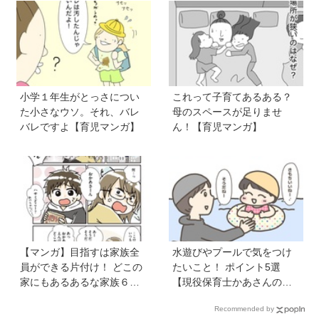
べるの！？】vol.53
ょっと苦手で…《最新５巻
発売＆8月31日まで７話無料
公開中》
小学１年生がとっさについ
これって子育てあるある？
た小さなウソ。それ、バレ
母のスペースが足りませ
バレですよ【育児マンガ】
ん！【育児マンガ】
【マンガ】目指すは家族全
水遊びやプールで気をつけ
員ができる片付け！ どこの
たいこと！ ポイント5選
家にもあるあるな家族６人
【現役保育士かあさんの子
魔窟部屋からの脱出劇は共
育てノート】
Recommended by
感の嵐