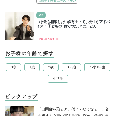
#親子で語る世界のギモン
PR
いま最も相談したい保育士・てぃ先生がアドバ
イス！ 子どもの“おてつだい”に、どん...
この記事も読む >>
お子様の年齢で探す
0歳
1歳
2歳
3~6歳
小学1年生
小学生
ピックアップ
「自閉症を取ると、僕じゃなくなる」。文
部科学大臣賞受賞の高校生作家・藤田壮眞