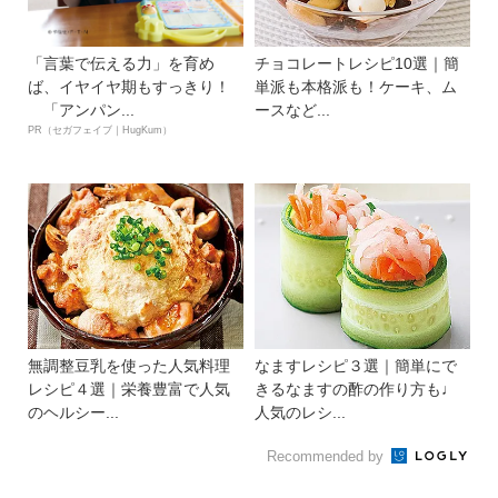
「言葉で伝える力」を育め
チョコレートレシピ10選｜簡
ば、イヤイヤ期もすっきり！
単派も本格派も！ケーキ、ム
「アンパン...
ースなど...
PR（セガフェイブ｜HugKum）
無調整豆乳を使った人気料理
なますレシピ３選｜簡単にで
レシピ４選｜栄養豊富で人気
きるなますの酢の作り方も♩
のヘルシー...
人気のレシ...
Recommended by