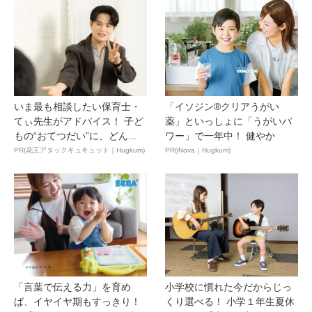
いま最も相談したい保育士・
「イソジン®クリアうがい
てぃ先生がアドバイス！ 子ど
薬」といっしょに「うがいパ
もの“おてつだい”に、どん...
ワー」で一年中！ 健やか
PR(花王アタックキュキュット｜Hugkum)
PR(iNova｜Hugkum)
「言葉で伝える力」を育め
小学校に慣れた今だからじっ
ば、イヤイヤ期もすっきり！
くり選べる！ 小学１年生夏休