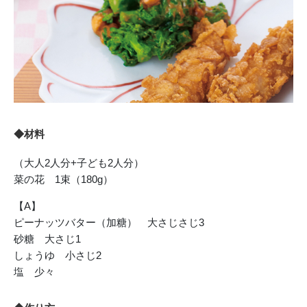
◆材料
（大人2人分+子ども2人分）
菜の花 1束（180g）
【A】
ピーナッツバター（加糖） 大さじさじ3
砂糖 大さじ1
しょうゆ 小さじ2
塩 少々