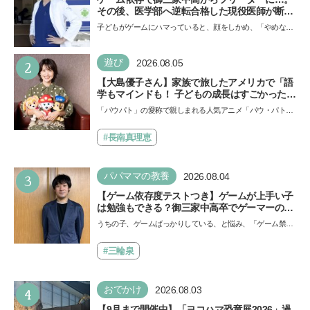
その後、医学部へ逆転合格した現役医師が断言
「ゲームの経験が受験勉強に役立った」そう考
子どもがゲームにハマっていると、顔をしかめ、「やめなさ
える背景とは
い！」という親御さんは多いでしょう。中学受験を控えて
い…
2
遊び
2026.08.05
【大島優子さん】家族で旅したアメリカで「語
学もマインドも！ 子どもの成長はすごかった」
声優をつとめた映画『パウ・パトロール ザ・ダ
「パウパト」の愛称で親しまれる人気アニメ「パウ・パトロ
イノ・ムービー』ではあきらめなければ何でも
ール」の劇場版シリーズ第3弾、映画『パウ・パトロール
できると子どもに知ってほしい
ザ…
#長南真理恵
3
パパママの教養
2026.08.04
【ゲーム依存度テストつき】ゲームが上手い子
は勉強もできる？御三家中高卒でゲーマーの医
師・阿部智史さんが教えるゲームしながら受験
うちの子、ゲームばっかりしている、と悩み、「ゲーム禁
で勝つためのメソッド
止」を宣言し、子どもとトラブルになる家庭は多いもの。で
も…
#三輪泉
4
おでかけ
2026.08.03
【9月まで開催中】「ヨコハマ恐竜展2026」過