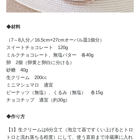
◆材料
（7～8人分／16.5cm×27cmオーバル皿1個分）
スイートチョコレート 120g
ミルクチョコレート、無塩バター 各40g
卵 2個（卵黄と卵白に分ける）
砂糖 40g
生クリーム 200cc
ミニマシュマロ 適宜
ピーナッツ（無塩）、くるみ（無塩） 各15g
チョコチップ 適宜（約30g）
◆作り方
【1】生クリームは6分立て（泡立て器ですくい上げるとトロ
トロと流れ落ちる程度）にして、使う直前まで冷蔵庫に入れ