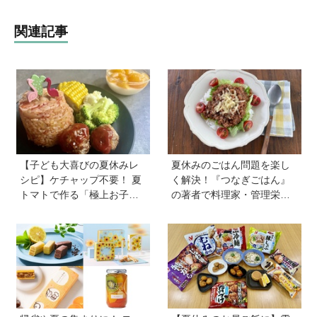
関連記事
【子ども大喜びの夏休みレ
夏休みのごはん問題を楽し
シピ】ケチャップ不要！ 夏
く解決！『つなぎごはん』
トマトで作る「極上お子様
の著者で料理家・管理栄養
ランチ」＆ジュースで簡単
士の新谷友里江さんに教わ
「おまけゼリー」を料理
る「子どもと一緒に楽しめ
家・川上ミホさんが直伝
る夏休みレシピ」