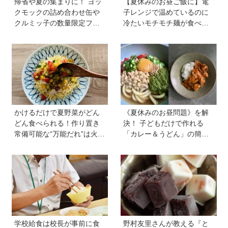
帰省や夏の集まりに！ ヨッ
【夏休みのお昼ご飯に】電
クモックの詰め合わせ缶や
子レンジで温めているのに
クルミッ子の数量限定フレ
冷たいモチモチ麺が食べら
ーバーなど、絶対に喜ばれ
れる！ ニチレイの冷凍麺シ
る「夏の手土産」８選
リーズを試してみた｜育ち
盛りにおすすめプラス一品
も紹介♪
かけるだけで夏野菜がどん
《夏休みのお昼問題》を解
どん食べられる！作り置き
決！ 子どもだけで作れる
常備可能な“万能だれ”は火を
「カレー＆うどん」の簡単
使わず便利【管理栄養士監
レシピ4選を料理家・川上ミ
修】
ホさんに聞いた
学校給食は校長が事前に食
野村友里さんが教える『と