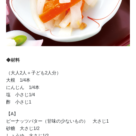
◆材料
（大人2人＋子ども2人分）
大根 1/4本
にんじん 1/4本
塩 小さじ1/4
酢 小さじ1
【A】
ピーナッツバター（甘味の少ないもの） 大さじ1
砂糖 大さじ1/2
しょうゆ 大さじ1/2