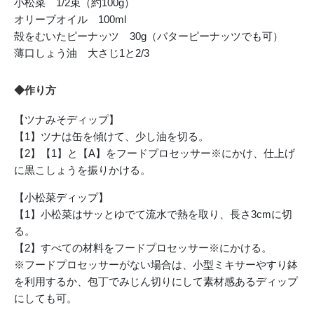
小松菜 1/2束（約100g）
オリーブオイル 100ml
殻をむいたピーナッツ 30g（バターピーナッツでも可）
薄口しょう油 大さじ1と2/3
◆作り方
【ツナみそディップ】
【1】ツナは缶を傾けて、少し油を切る。
【2】【1】と【A】をフードプロセッサー※にかけ、仕上げ
に黒こしょうを振りかける。
【小松菜ディップ】
【1】小松菜はサッとゆでて流水で熱を取り、長さ3cmに切
る。
【2】すべての材料をフードプロセッサー※にかける。
※フードプロセッサーがない場合は、小型ミキサーやすり鉢
を利用するか、包丁でみじん切りにして素材感あるディップ
にしても可。