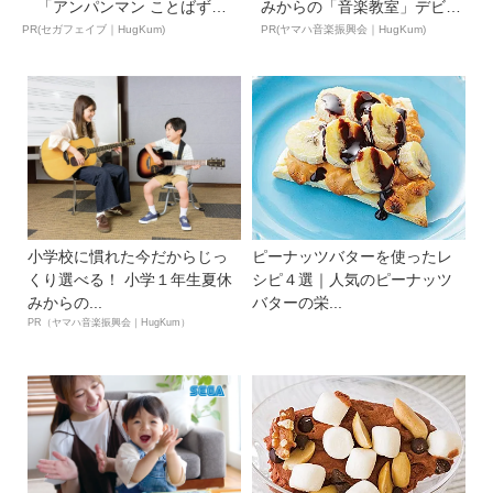
「アンパンマン ことばずか
みからの「音楽教室」デビ
ん...
ュ...
PR(セガフェイブ｜HugKum)
PR(ヤマハ音楽振興会｜HugKum)
小学校に慣れた今だからじっ
ピーナッツバターを使ったレ
くり選べる！ 小学１年生夏休
シピ４選｜人気のピーナッツ
みからの...
バターの栄...
PR（ヤマハ音楽振興会｜HugKum）