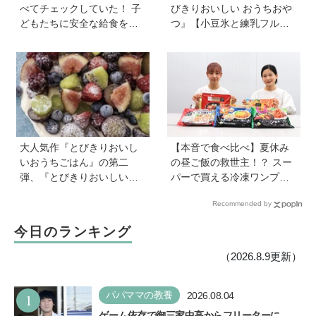
べてチェックしていた！ 子
びきりおいしい おうちおや
どもたちに安全な給食を届
つ』【小豆氷と練乳フルー
けるために…法律に基づい
ツ氷】は暑い夏にぴった
た「検食」の現場を取材
り！ 小学生でもお手伝いで
きる
大人気作『とびきりおいし
【本音で食べ比べ】夏休み
いおうちごはん』の第二
の昼ご飯の救世主！？ スー
弾、『とびきりおいしいお
パーで買える冷凍ワンプレ
うちおやつ』から作ってみ
ート弁当をママたちが試
Recommended by
よう【フローズンフルー
食！
ツ】は簡単なのに華やか♡
今日のランキング
（2026.8.9更新）
1
パパママの教養
2026.08.04
ゲーム依存で御三家中高からフリーターに…。