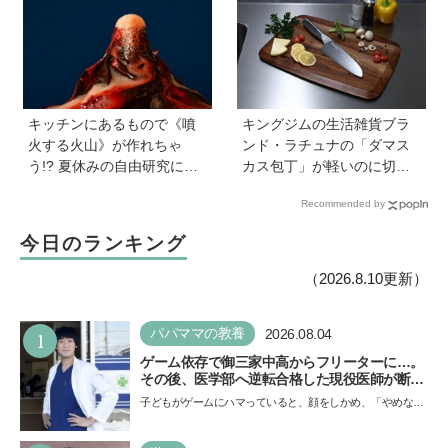
解説
キッチンにあるもので《噴
キングジムの生活雑貨ブラ
火する火山》が作れちゃ
ンド・ラチュナの「ダマス
う!? 夏休みの自由研究にも
カス包丁」が軽いのに切れ
おすすめ♪【あそび作家/工作
味抜群！ “切れない”ストレ
Recommended by
アーティストに教わる】
スから卒業【プレゼントあ
り】
今日のランキング
（2026.8.10更新）
1
パパママの教養
2026.08.04
ゲーム依存で御三家中高からフリーターに…。
その後、医学部へ逆転合格した現役医師が断言
「ゲームの経験が受験勉強に役立った」そう考
子どもがゲームにハマっていると、顔をしかめ、「やめなさ
える背景とは
い！」という親御さんは多いでしょう。中学受験を控えて
い…