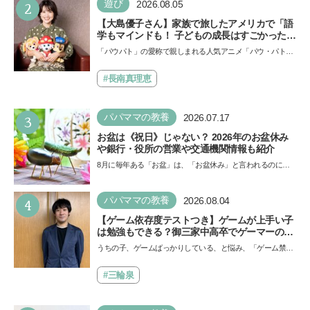
2
遊び
2026.08.05
【大島優子さん】家族で旅したアメリカで「語
学もマインドも！ 子どもの成長はすごかった」
声優をつとめた映画『パウ・パトロール ザ・ダ
「パウパト」の愛称で親しまれる人気アニメ「パウ・パトロ
イノ・ムービー』ではあきらめなければ何でも
ール」の劇場版シリーズ第3弾、映画『パウ・パトロール
できると子どもに知ってほしい
ザ…
#長南真理恵
3
パパママの教養
2026.07.17
お盆は《祝日》じゃない？ 2026年のお盆休み
や銀行・役所の営業や交通機関情報も紹介
8月に毎年ある「お盆」は、「お盆休み」と言われるのに祝
日ではないのでしょうか？ 当記事では、まずは2026年のお
盆…
4
パパママの教養
2026.08.04
【ゲーム依存度テストつき】ゲームが上手い子
は勉強もできる？御三家中高卒でゲーマーの医
師・阿部智史さんが教えるゲームしながら受験
うちの子、ゲームばっかりしている、と悩み、「ゲーム禁
で勝つためのメソッド
止」を宣言し、子どもとトラブルになる家庭は多いもの。で
も…
#三輪泉