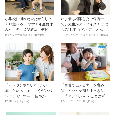
小学校に慣れた今だからじっ
いま最も相談したい保育士・
くり選べる！ 小学１年生夏休
てぃ先生がアドバイス！ 子ど
みからの「音楽教室」デビ
もの“おてつだい”に、どん...
ュ...
PR(ヤマハ音楽振興会｜HugKum)
PR(花王アタックキュキュット｜Hugkum)
「イソジン®クリアうがい
「言葉で伝える力」を育め
薬」といっしょに「うがいパ
ば、イヤイヤ期もすっきり！
ワー」で一年中！ 健やか
「アンパンマン ことばずか
ん...
PR(iNova｜Hugkum)
PR(セガフェイブ｜HugKum)