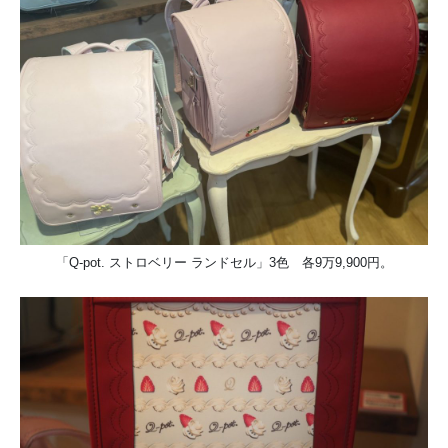
「Q-pot. ストロベリー ランドセル」3色 各9万9,900円。