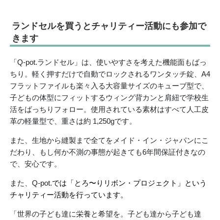
ランドセルを買うとチャリティー活動にも参加で
きます
「Q-pot.ランドセル」は、使いやすさを考えた機能面もばっ
ちり。軽く押すだけで自動でロックされるワンタッチ錠、A4
フラットファイルも楽々入る大容量サイズのキューブ型で、
子どもの体型にフィットするウィング背カンと肩紐で学校生
活をばっちりフォロー。使用されている素材はすべて人工皮
革の軽量型で、重さは約 1,250gです。
また、生地から縫製まで全てをメイド・イン・ジャパンにこ
だわり、もし何か不測の事態が起きても6年間保証付きなの
で、安心です。
また、Q-pot.
では「とろ〜りリボン・プロジェクト」という
チャリティー活動を行っています。
「世界の子ども達に栄養と希望を。子ども達から子ども達