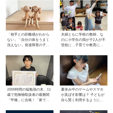
た映画『パウ・パトロール
ろをチェックしてきました
ザ・ダイノ・ムービー』で
はあきらめなければ何でも
できると子どもに知ってほ
しい
「相手との距離感がわから
夫婦ともに学校の教師、な
ない」「自分の体をうまく
のに小学生の我が子2人が不
洗えない」発達障害の子ど
登校に…子育てや教育に悩
もの「性」に関する困りご
むうち、熱血教師パパが
と・性教育のポイントは？
「退職しよう」と決意する
【『発達障害の子の性のル
まで
ール』著者に聞いた】
2000時間の猛勉強の末、11
夏休み中のゲームやスマホ
歳で危険物取扱者の最難関
が及ぼす影響は？ 子どもが
「甲種」に合格！「家で両
自ら賢く利用するようにな
親が勉強する姿を見て、僕
る声かけ方法を非認知能力
もやらなきゃと思った」
の専門家・井上顕滋先生が