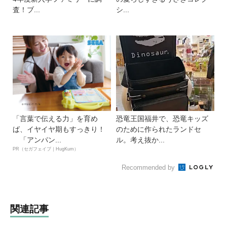
査！ブ...
シ...
「言葉で伝える力」を育め
恐竜王国福井で、恐竜キッズ
ば、イヤイヤ期もすっきり！
のために作られたランドセ
「アンパン...
ル。考え抜か...
PR（セガフェイブ｜HugKum）
Recommended by
関連記事