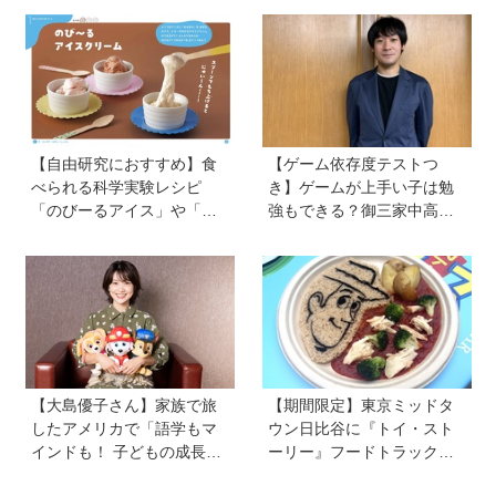
【自由研究におすすめ】食
【ゲーム依存度テストつ
べられる科学実験レシピ
き】ゲームが上手い子は勉
「のびーるアイス」や「き
強もできる？御三家中高卒
らきら輝くにじ色に光るチ
でゲーマーの医師・阿部智
ョコ」小学生ひとりででき
史さんが教えるゲームしな
る！ 五感を刺激し、考える
がら受験で勝つためのメソ
力も身に付く
ッド
【大島優子さん】家族で旅
【期間限定】東京ミッドタ
したアメリカで「語学もマ
ウン日比谷に『トイ・スト
インドも！ 子どもの成長は
ーリー』フードトラックが
すごかった」声優をつとめ
ずらり！ メニューや見どこ