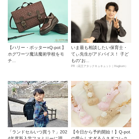
【ハリー・ポッター×Q-pot.】
いま最も相談したい保育士・
ホグワーツ魔法魔術学校をモ
てぃ先生がアドバイス！ 子ど
チ...
もの“お...
PR（花王アタックキュキュット｜Hugkum）
「ランドセルいつ買う？」202
【今日から予約開始！】Q-pot.
4年度新入学ファミリーに調
の愛らしすぎるうさぎコレク