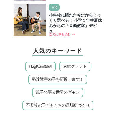
いのでしょうか？ 当記事では、ま
PR
ずは2026年のお盆…
小学校に慣れた今だからじっ
くり選べる！ 小学１年生夏休
みからの「音楽教室」デビ
ュ...
この記事も読む >>
人気のキーワード
HugKum総研
素敵クラフト
発達障害の子を応援します！
親子で語る世界のギモン
不登校の子どもたちの居場所づくり