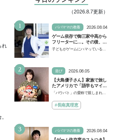
（2026.8.7更新）
1
2026.08.04
パパママの教養
ゲーム依存で御三家中高から
フリーターに…。その後、医
られ
学部へ逆転合格した現役医師
子どもがゲームにハマっている
が断言「ゲームの経験が受験
と、顔をしかめ、「やめなさ
勉強に役立った」そう考える
い！」という親御さんは多いでし
背景とは
2
ょう。中学受験を控えてい…
2026.08.05
遊び
【大島優子さん】家族で旅し
たアメリカで「語学もマイン
ドも！ 子どもの成長はすごか
「パウパト」の愛称で親しまれる
った」声優をつとめた映画
人気アニメ「パウ・パトロール」
『パウ・パトロール ザ・ダイ
の劇場版シリーズ第3弾、映画『パ
#長南真理恵
ノ・ムービー』ではあきらめ
ウ・パトロール ザ…
なければ何でもできると子ど
合。
もに知ってほしい
3
2026.08.04
パパママの教養
【ゲーム依存度テストつき】