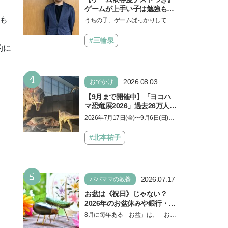
ゲームが上手い子は勉強もで
きる？御三家中高卒でゲーマ
も
うちの子、ゲームばっかりしてい
ーの医師・阿部智史さんが教
る、と悩み、「ゲーム禁止」を宣
えるゲームしながら受験で勝
言し、子どもとトラブルになる家
#三輪泉
つためのメソッド
的に
庭は多いもの。でも…
4
2026.08.03
おでかけ
【9月まで開催中】「ヨコハ
マ恐竜展2026」過去26万人を
動員した恐竜展が9年ぶりに
2026年7月17日(金)〜9月6日(日)、
復活！ 夏休みのおでかけで楽
パシフィコ横浜 展示ホールAにて
しむポイントを完全ガイド
「ヨコハマ恐竜展2026〜恐竜の食
#北本祐子
卓大図鑑〜」が開催…
5
2026.07.17
パパママの教養
お盆は《祝日》じゃない？
2026年のお盆休みや銀行・役
所の営業や交通機関情報も紹
8月に毎年ある「お盆」は、「お盆
介
休み」と言われるのに祝日ではな