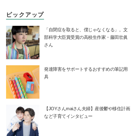
ピックアップ
「自閉症を取ると、僕じゃなくなる」。文
部科学大臣賞受賞の高校生作家・藤田壮眞
さん
発達障害をサポートするおすすめの筆記用
具
【JOYさんmaiさん夫婦】産後鬱や移住計画
など子育てインタビュー