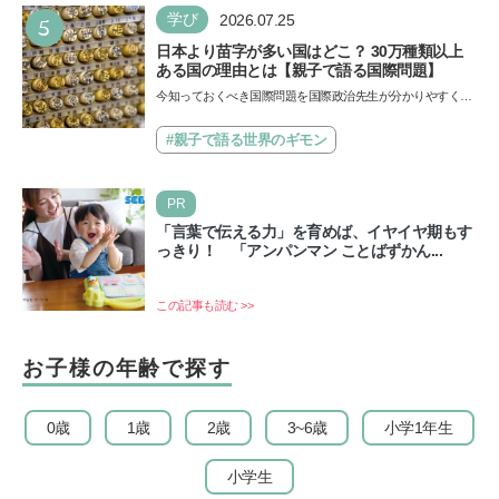
5
学び
2026.07.25
日本より苗字が多い国はどこ？ 30万種類以上
ある国の理由とは【親子で語る国際問題】
今知っておくべき国際問題を国際政治先生が分かりやすく解
説してくれる「親子で語る国際問題」。今回は、苗字の種
類…
#親子で語る世界のギモン
PR
「言葉で伝える力」を育めば、イヤイヤ期もす
っきり！ 「アンパンマン ことばずかん...
この記事も読む >>
お子様の年齢で探す
0歳
1歳
2歳
3~6歳
小学1年生
小学生