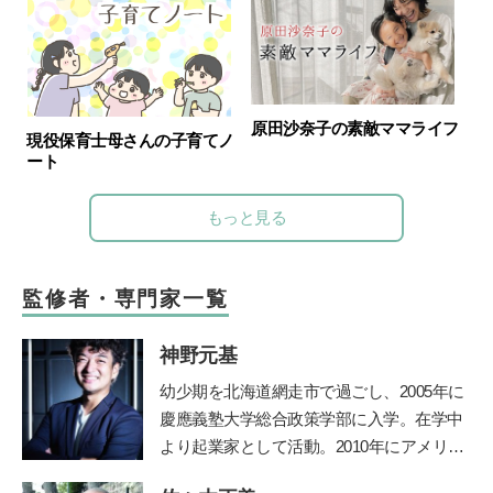
原田沙奈子の素敵ママライフ
現役保育士母さんの子育てノ
ート
もっと見る
監修者・専門家一覧
神野元基
幼少期を北海道網走市で過ごし、2005年に
慶應義塾大学総合政策学部に入学。在学中
より起業家として活動。2010年にアメリカ
のシリコンバレーでIT企業を起業、教育の