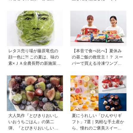
士の新谷友里江さんに教わ
しつくりたくなるレシピ」
る「子どもと一緒に楽しめ
から夏にピッタリなレシピ
る夏休みレシピ」
をピックアップ
レタス売り場が藤原竜也の
【本音で食べ比べ】夏休み
顔一色に?! この夏は、味の
の昼ご飯の救世主！？ スー
素×ＪＡ全農長野の新施策
パーで買える冷凍ワンプレ
で、フードロスを削減！ レ
ート弁当をママたちが試
タス料理の幅が広がる『レ
食！
タス瞬間消滅レシピ』も便
利
大人気作『とびきりおいし
夏にうれしい「ひんやりギ
いおうちごはん』の第二
フト」7選｜気軽な手土産か
弾、『とびきりおいしいお
ら、憧れのご褒美スイーツ