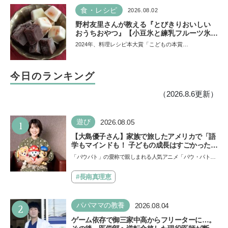
食・レシピ
2026.08.02
野村友里さんが教える『とびきりおいしい
おうちおやつ』【小豆氷と練乳フルーツ氷】
は暑い夏にぴったり！ 小学生でもお手伝い
2024年、料理レシピ本大賞「こどもの本賞…
できる
今日のランキング
（2026.8.6更新）
1
遊び
2026.08.05
【大島優子さん】家族で旅したアメリカで「語
学もマインドも！ 子どもの成長はすごかった」
声優をつとめた映画『パウ・パトロール ザ・ダ
「パウパト」の愛称で親しまれる人気アニメ「パウ・パトロ
イノ・ムービー』ではあきらめなければ何でも
ール」の劇場版シリーズ第3弾、映画『パウ・パトロール
できると子どもに知ってほしい
ザ…
#長南真理恵
2
パパママの教養
2026.08.04
ゲーム依存で御三家中高からフリーターに…。