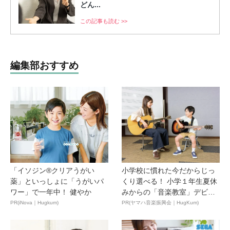
どん...
この記事も読む >>
編集部おすすめ
「イソジン®クリアうがい
小学校に慣れた今だからじっ
薬」といっしょに「うがいパ
くり選べる！ 小学１年生夏休
ワー」で一年中！ 健やか
みからの「音楽教室」デビ
ュ...
PR(iNova｜Hugkum)
PR(ヤマハ音楽振興会｜HugKum)