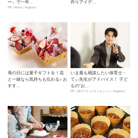
ー」で一年...
作りアイデ...
PR（iNova｜Hugkum）
母の日には菓子ギフトを！花
いま最も相談したい保育士・
と一緒なら気持ちも伝わる♪ お
てぃ先生がアドバイス！ 子ど
すす...
もの“お...
PR（花王アタックキュキュット｜Hugkum）