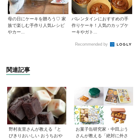
母の日にケーキを贈ろう♡ 家
バレンタインにおすすめの手
族で楽しむ手作り人気レシピ
作りケーキ！人気のカップケ
やカー...
ーキやガト...
Recommended by
関連記事
野村友里さんが教える『と
お菓子缶研究家・中田ぷう
びきりおいしい おうちおや
さんが教える「絶対に外さ