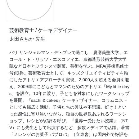
芸術教育士 / ケーキデザイナー
太田さちか 先生
パリ サンジェルマン・デ・プレで過ごし、慶應義塾大学、エ
コール・ド・リッツ・エスコフィエ、京都造形芸術大学大学
院など日本とフランスで製菓、芸術を学ぶ。MFA(芸術系修士
号)取得。芸術教育士として、キッズクリエイティビティを軸
にしたアトリエアプローチを実現。2,000人を超える会員を迎
え、2009年にこどもとママンのためのアトリエ「My little day
s」を設立。10年に渡り、子どもを対象にしたワークショップ
を展開。『sachi & cakes』ケーキデザイナー、コラムニスト
としても幅広く活動。子供たちの興味や不思議、好き！とい
った感性に寄り添いながら、独自の世界観あふれるワークシ
ョップ、レシピが好評を呼び、『世界一受けたい授業』（NT
V）にも先生として出演するなど、多数メディアで活躍。著書
「メレンゲのお菓子 パブロバ」（立東舎）は国内外で好評を