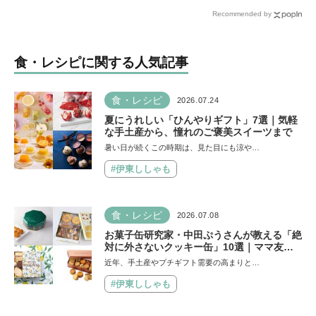
うちおやつ』から作ってみ
まで
Recommended by
よう【フローズンフルー
ツ】は簡単なのに華やか♡
食・レシピに関する人気記事
食・レシピ
2026.07.24
夏にうれしい「ひんやりギフト」7選｜気軽
な手土産から、憧れのご褒美スイーツまで
暑い日が続くこの時期は、見た目にも涼や…
#伊東ししゃも
食・レシピ
2026.07.08
お菓子缶研究家・中田ぷうさんが教える「絶
対に外さないクッキー缶」10選｜ママ友や
義実家への贈り物、自分へのご褒美に！
近年、手土産やプチギフト需要の高まりと…
#伊東ししゃも