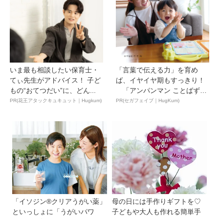
いま最も相談したい保育士・
「言葉で伝える力」を育め
てぃ先生がアドバイス！ 子ど
ば、イヤイヤ期もすっきり！
もの“おてつだい”に、どん...
「アンパンマン ことばずか
ん...
PR(花王アタックキュキュット｜Hugkum)
PR(セガフェイブ｜HugKum)
「イソジン®クリアうがい薬」
母の日には手作りギフトを♡
といっしょに「うがいパワ
子どもや大人も作れる簡単手