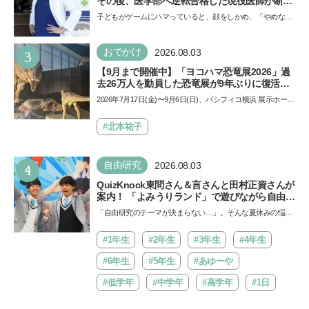
その後、医学部へ逆転合格した現役医師が断言
「ゲームの経験が受験勉強に役立った」そう考
子どもがゲームにハマっていると、顔をしかめ、「やめなさ
える背景とは
い！」という親御さんは多いでしょう。中学受験を控えて
い…
3
おでかけ
2026.08.03
【9月まで開催中】「ヨコハマ恐竜展2026」過
去26万人を動員した恐竜展が9年ぶりに復活！
夏休みのおでかけで楽しむポイントを完全ガイ
2026年7月17日(金)〜9月6日(日)、パシフィコ横浜 展示ホール
ド
Aにて「ヨコハマ恐竜展2026〜恐竜の食卓大図鑑〜」が開
催…
#北本祐子
4
自由研究
2026.08.03
QuizKnock東問さん＆言さんと田村正資さんが
案内！ 「よみうりランド」で遊びながら自由研
究が進む期間限定イベントが開催
「自由研究のテーマが決まらない…」。そんな夏休みの悩み
にヒントをくれるイベントが、よみうりランド「グッジョ
バ!!…
#1年生
#2年生
#3年生
#4年生
#6年生
#5年生
#あゆーや
#低学年
#中学年
#高学年
#1日