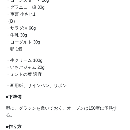
・コーンスターチ 20g
・グラニュー糖 80g
・重曹 小さじ1
（B）
・サラダ油 60g
・牛乳 30g
・ヨーグルト 30g
・卵 1個
・生クリーム 100g
・いちごジャム 20g
・ミントの葉 適宜
・画用紙、サインペン、リボン
■下準備
型に、グラシンを敷いておく。オーブンは150度に予熱す
る。
■作り方