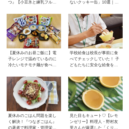
つ』【小豆氷と練乳フルー
ないクッキー缶」10選｜マ
ツ氷】は暑い夏にぴった
マ友や義実家への贈り物、
り！ 小学生でもお手伝いで
自分へのご褒美に！
きる
【夏休みのお昼ご飯に】電
学校給食は校長が事前に食
子レンジで温めているのに
べてチェックしていた！ 子
冷たいモチモチ麺が食べら
どもたちに安全な給食を届
れる！ ニチレイの冷凍麺シ
けるために…法律に基づい
リーズを試してみた｜育ち
た「検食」の現場を取材
盛りにおすすめプラス一品
も紹介♪
夏休みのごはん問題を楽し
見た目もキュート♡【レモ
く解決！『つなぎごはん』
ンゼリー】料理人・野村友
の著者で料理家・管理栄養
里さんが厳選した「くり返