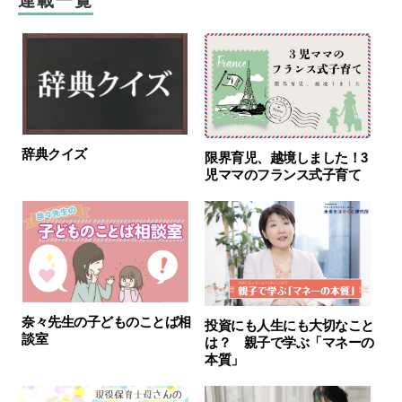
連載一覧
辞典クイズ
限界育児、越境しました！3
児ママのフランス式子育て
奈々先生の子どものことば相
投資にも人生にも大切なこと
談室
は？ 親子で学ぶ「マネーの
本質」