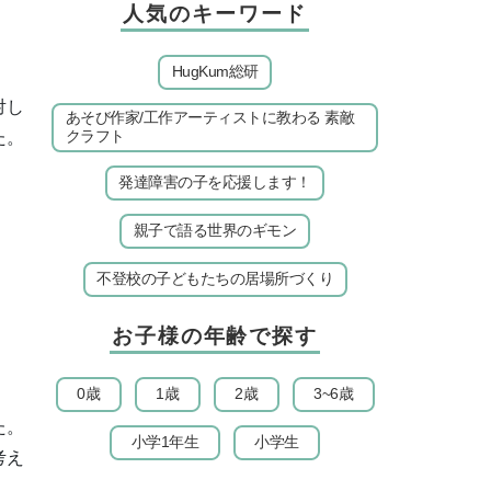
人気のキーワード
HugKum総研
対し
あそび作家/工作アーティストに教わる 素敵
クラフト
た。
発達障害の子を応援します！
親子で語る世界のギモン
不登校の子どもたちの居場所づくり
お子様の年齢で探す
0歳
1歳
2歳
3~6歳
た。
小学1年生
小学生
考え