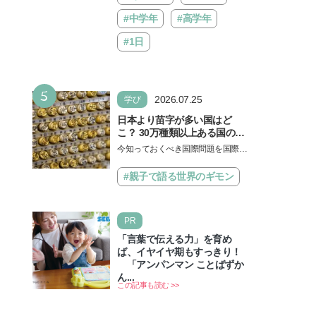
#中学年
#高学年
#1日
5
2026.07.25
学び
日本より苗字が多い国はど
こ？ 30万種類以上ある国の理
由とは【親子で語る国際問
今知っておくべき国際問題を国際政
題】
治先生が分かりやすく解説してくれ
る「親子で語る国際問題」。今回
#親子で語る世界のギモン
は、苗字の種類…
PR
「言葉で伝える力」を育め
ば、イヤイヤ期もすっきり！
「アンパンマン ことばずか
ん...
この記事も読む >>