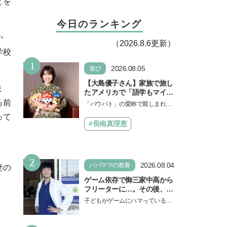
とを
今日のランキング
か
（2026.8.6更新）
学校
1
2026.08.05
遊び
【大島優子さん】家族で旅し
ま
たアメリカで「語学もマイン
ドも！ 子どもの成長はすごか
る前
「パウパト」の愛称で親しまれる
った」声優をつとめた映画
人気アニメ「パウ・パトロール」
って
『パウ・パトロール ザ・ダイ
の劇場版シリーズ第3弾、映画『パ
#長南真理恵
ノ・ムービー』ではあきらめ
ウ・パトロール ザ…
なければ何でもできると子ど
もに知ってほしい
2
2026.08.04
パパママの教養
妻の
ゲーム依存で御三家中高から
フリーターに…。その後、医
学部へ逆転合格した現役医師
子どもがゲームにハマっている
が断言「ゲームの経験が受験
と、顔をしかめ、「やめなさ
勉強に役立った」そう考える
い！」という親御さんは多いでし
背景とは