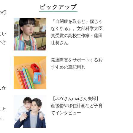
ピックアップ
の行
「自閉症を取ると、僕じゃ
なくなる」。文部科学大臣
とい
賞受賞の高校生作家・藤田
いき
壮眞さん
発達障害をサポートするお
すすめの筆記用具
なか
【JOYさんmaiさん夫婦】
産後鬱や移住計画など子育
こと
てインタビュー
し、