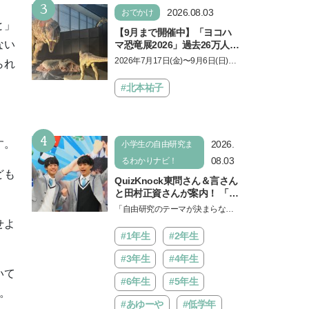
3
ょう。中学受験を控えてい…
2026.08.03
おでかけ
と」
【9月まで開催中】「ヨコハ
ない
マ恐竜展2026」過去26万人を
動員した恐竜展が9年ぶりに
2026年7月17日(金)〜9月6日(日)、
られ
復活！ 夏休みのおでかけで楽
パシフィコ横浜 展示ホールAにて
しむポイントを完全ガイド
「ヨコハマ恐竜展2026〜恐竜の食
#北本祐子
卓大図鑑〜」が開催…
4
す。
2026.
小学生の自由研究ま
08.03
るわかりナビ！
ども
QuizKnock東問さん＆言さん
と田村正資さんが案内！ 「よ
みうりランド」で遊びながら
「自由研究のテーマが決まらな
自由研究が進む期間限定イベ
い…」。そんな夏休みの悩みにヒ
せよ
ントが開催
ントをくれるイベントが、よみう
#1年生
#2年生
りランド「グッジョバ!!…
#3年生
#4年生
いて
#6年生
#5年生
。
#あゆーや
#低学年