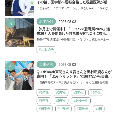
その後、医学部へ逆転合格した現役医師が断言
「ゲームの経験が受験勉強に役立った」そう考
子どもがゲームにハマっていると、顔をしかめ、「やめなさ
える背景とは
い！」という親御さんは多いでしょう。中学受験を控えて
い…
3
おでかけ
2026.08.03
【9月まで開催中】「ヨコハマ恐竜展2026」過
去26万人を動員した恐竜展が9年ぶりに復活！
夏休みのおでかけで楽しむポイントを完全ガイ
2026年7月17日(金)〜9月6日(日)、パシフィコ横浜 展示ホール
ド
Aにて「ヨコハマ恐竜展2026〜恐竜の食卓大図鑑〜」が開
催…
#北本祐子
4
自由研究
2026.08.03
QuizKnock東問さん＆言さんと田村正資さんが
案内！ 「よみうりランド」で遊びながら自由研
究が進む期間限定イベントが開催
「自由研究のテーマが決まらない…」。そんな夏休みの悩み
にヒントをくれるイベントが、よみうりランド「グッジョ
バ!!…
#1年生
#2年生
#3年生
#4年生
#6年生
#5年生
#あゆーや
#低学年
#中学年
#高学年
#1日