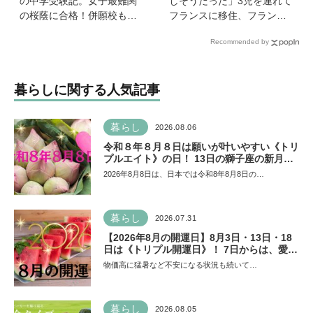
の中学受験記。女子最難関
しそうだった」3児を連れて
の桜蔭に合格！併願校も魅
フランスに移住、フランス
力を感じた渋渋に。母親の
の洗礼で痛感した日本のあ
Recommended by
声かけは「睡眠が何より大
りがたみ【vol.13】
事」「勉強イヤならしなく
ていいよ」
暮らしに関する人気記事
暮らし
2026.08.06
令和８年８月８日は願いが叶いやすい《トリ
プルエイト》の日！ 13日の獅子座の新月＆
皆既日食の影響にも注目
2026年8月8日は、日本では令和8年8月8日の…
暮らし
2026.07.31
【2026年8月の開運日】8月3日・13日・18
日は《トリプル開運日》！ 7日からは、愛と
美とお金の星「金星」が、天秤座と蠍座に長
物価高に猛暑など不安になる状況も続いて…
期滞在を開始！
暮らし
2026.08.05