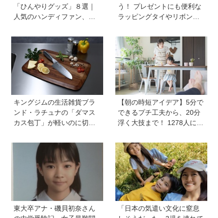
「ひんやりグッズ」８選｜
う！ プレゼントにも便利な
人気のハンディファン、お
ラッピングタイやリボンが
弁当の保冷グッズ、災害時
作れるマシーンが登場【マ
の暑さ対策セットなど
スパレード／シヤチハタ】
キングジムの生活雑貨ブラ
【朝の時短アイデア】5分で
ンド・ラチュナの「ダマス
できるプチ工夫から、20分
カス包丁」が軽いのに切れ
浮く大技まで！ 1278人に聞
味抜群！ “切れない”ストレ
いた毎日のバタバタを乗り
スから卒業【プレゼントあ
切る工夫を大公開《HugKu
り】
m総研》
東大卒アナ・磯貝初奈さん
「日本の気遣い文化に窒息