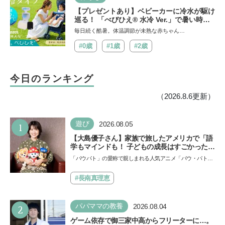
【プレゼントあり】ベビーカーに冷水が駆け
巡る！ 「べびひえ® 水冷 Ver.」で暑い時期
の赤ちゃんのお出かけをサポート
毎日続く酷暑。体温調節が未熟な赤ちゃん…
#0歳
#1歳
#2歳
今日のランキング
（2026.8.6更新）
1
遊び
2026.08.05
【大島優子さん】家族で旅したアメリカで「語
学もマインドも！ 子どもの成長はすごかった」
声優をつとめた映画『パウ・パトロール ザ・ダ
「パウパト」の愛称で親しまれる人気アニメ「パウ・パトロ
イノ・ムービー』ではあきらめなければ何でも
ール」の劇場版シリーズ第3弾、映画『パウ・パトロール
できると子どもに知ってほしい
ザ…
#長南真理恵
2
パパママの教養
2026.08.04
ゲーム依存で御三家中高からフリーターに…。