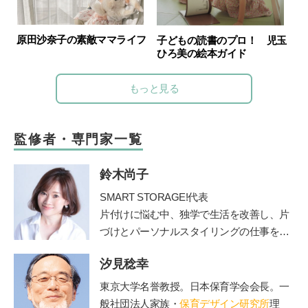
原田沙奈子の素敵ママライフ
子どもの読書のプロ！ 児玉
ひろ美の絵本ガイド
もっと見る
監修者・専門家一覧
鈴木尚子
SMART STORAGE!代表
片付けに悩む中、独学で生活を改善し、片
づけとパーソナルスタイリングの仕事を開
始。
汐見稔幸
メソッドを公開したブログが人気を呼びパ
ワーブロガーに。
東京大学名誉教授。日本保育学会会長。一
2011 年にSMART STORAGE！を創業し、
般社団法人家族・
保育デザイン研究所
理