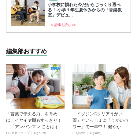
小学校に慣れた今だからじっくり選べ
る！ 小学１年生夏休みからの「音楽教
室」デビュ...
この記事も読む >>
編集部おすすめ
「言葉で伝える力」を育め
「イソジン®クリアうがい
ば、イヤイヤ期もすっきり！
薬」といっしょに「うがいパ
「アンパンマン ことばずか
ワー」で一年中！ 健やか
ん...
PR(セガフェイブ｜HugKum)
PR(iNova｜Hugkum)