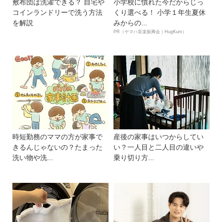
敷布団は洗濯できる？ 自宅や
小学校に慣れた今だからじっ
コインランドリーで洗う方法
くり選べる！ 小学１年生夏休
を解説
みからの...
PR（ヤマハ音楽振興会｜HugKum）
時短勤務のママの方が家事で
産後の家事はいつからしてい
きるんじゃないの？たまった
い？一人目と二人目の違いや
洗い物や洗...
乗り切り方...