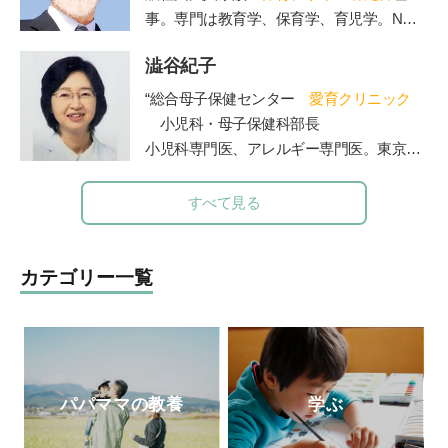
現在は株式会社となる。日本初のクローゼ
事。専門は教育学、保育学、育児学。NHK
ットオーガナイザー認定講師として人材育
Eテレの『すくすく子育て』の出演でもお
成にも携わっている。
澁谷紀子
なじみ。保育者と保護者の交流誌『
エデュ
また、義母を看取った経験をもとに、人生
カーレ
』編集長。著書に『新装版 0～3歳
“総合母子保健センター
愛育クリニック
折り返し地点からのライフマネジメント術
能力を育てる 好奇心を引き出す』（主婦
小児科・母子保健科部長
AgeWellLiving を立ち上げ、活動の場を広げ
の友社）、『3～6歳 能力を伸ばす 個性
小児科専門医、アレルギー専門医。東京大
ている）
を光らせる』（主婦の友社）など多数。
学医学部卒業。東大病院、山王病院、NTT
公式ホームページ
東日本関東病院小児科などを経て現職。４
すべて見る
ブログ 「SMART STORAGE!」
人の女の子の母でもある。”
カテゴリー一覧
パパママの教養
学ぶ