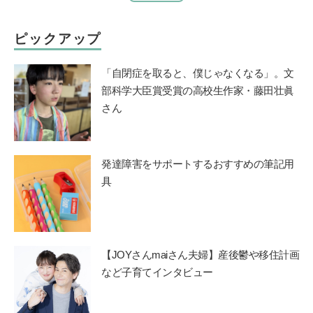
ピックアップ
「自閉症を取ると、僕じゃなくなる」。文
部科学大臣賞受賞の高校生作家・藤田壮眞
さん
発達障害をサポートするおすすめの筆記用
具
【JOYさんmaiさん夫婦】産後鬱や移住計画
など子育てインタビュー