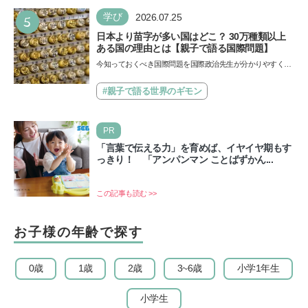
5
学び
2026.07.25
日本より苗字が多い国はどこ？ 30万種類以上
ある国の理由とは【親子で語る国際問題】
今知っておくべき国際問題を国際政治先生が分かりやすく解
説してくれる「親子で語る国際問題」。今回は、苗字の種
類…
#親子で語る世界のギモン
PR
「言葉で伝える力」を育めば、イヤイヤ期もす
っきり！ 「アンパンマン ことばずかん...
この記事も読む >>
お子様の年齢で探す
0歳
1歳
2歳
3~6歳
小学1年生
小学生