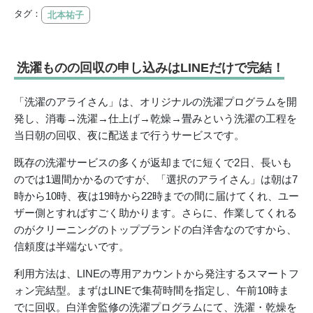
タグ：
北本祐子
洗濯ものの回収の申し込みはLINEだけで完結！
「洗濯のアライさん」は、オリジナルの洗濯プログラムを開
発し、消毒→洗濯→仕上げ→乾燥→畳みという洗濯の工程を
当日朝の回収、夜に配送まで行うサービスです。
既存の洗濯サービスの多くが返却までに短くで2日、長いも
のでは1週間かかるのですが、「選択のアライさん」は朝は7
時から10時、夜は19時から22時までの間に届けてくれ、ユー
ザー側とすればすごく助かります。さらに、作業してくれる
のがクリーニングのトップブランドの白洋舎なのですから、
信頼度は半端ないです。
利用方法は、LINEの専用アカウントから発注するスマートフ
ォン完結型。まずはLINEで集荷時間を指定し、午前10時ま
でに回収。白洋舍監修の洗濯プログラムにて、洗濯・乾燥を