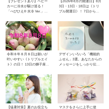
【プレゼントあり】ベビー
【2026年8月の開運日】8月
カーに冷水が駆け巡る！
3日・13日・18日は《トリ
「べびひえ® 水冷 Ver.」で
プル開運日》！ 7日から
暑い時期の赤ちゃんのお出
は、愛と美とお金の星「金
かけをサポート
星」が、天秤座と蠍座に長
期滞在を開始！
令和８年８月８日は願いが
デザインいろいろ「機能的
叶いやすい《トリプルエイ
ふせん」3選。あなたからの
ト》の日！ 13日の獅子座の
メッセージをしっかり伝え
新月＆皆既日食の影響にも
ます！ 自分のメモをしっか
注目
り残します！
【猛暑対策】夏のお役立ち
マステをさらに上手に使