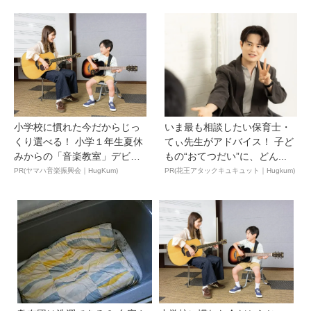
小学校に慣れた今だからじっ
いま最も相談したい保育士・
くり選べる！ 小学１年生夏休
てぃ先生がアドバイス！ 子ど
みからの「音楽教室」デビ
もの“おてつだい”に、どん...
ュ...
PR(ヤマハ音楽振興会｜HugKum)
PR(花王アタックキュキュット｜Hugkum)